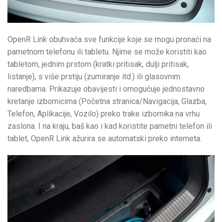
OpenR Link obuhvaća sve funkcije koje se mogu pronaći na
pametnom telefonu ili tabletu. Njime se može koristiti kao
tabletom, jednim prstom (kratki pritisak, dulji pritisak,
listanje), s više prstiju (zumiranje itd.) ili glasovnim
naredbama. Prikazuje obavijesti i omogućuje jednostavno
kretanje izbornicima (Početna stranica/Navigacija, Glazba,
Telefon, Aplikacije, Vozilo) preko trake izbornika na vrhu
zaslona. I na kraju, baš kao i kad koristite pametni telefon ili
tablet, OpenR Link ažurira se automatski preko interneta.