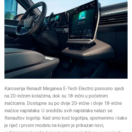
Karoserija Renault Meganea E-Tech Electric ponosno sjedi
na 20-inčnim kotačima, dok su 18-inčni u početnim
inačicama. Dostupne su po dvije 20-inčne i dvije 18-inčne
inačice naplataka. U središtu svih naplataka nalazi se
Renaultov logotip. Kad smo kod logotipa, spomenimo i kako
je riječ i prvom modelu na kojem je prikazan novi,