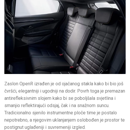
Zaslon OpenR izrađen je od ojačanog stakla kako bi bio još
čvršći, elegantniji i ugodniji na dodir. Povrh toga je premazan
antirefleksivnim slojem kako bi se poboljšala svjetlina i
smanjio reflektirajući odsjaj, čak i na snažnom suncu.
Tradicionalno sjenilo instrumentne ploče time je postalo
nepotrebno, a njegovim uklanjanjem oslobođen je prostor te
postignut uglađeniji i suvremeniji izgled.