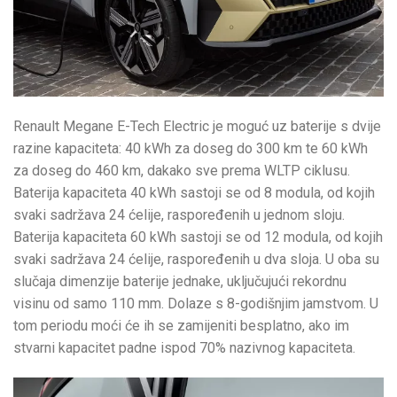
Renault Megane E-Tech Electric je moguć uz baterije s dvije
razine kapaciteta: 40 kWh za doseg do 300 km te 60 kWh
za doseg do 460 km, dakako sve prema WLTP ciklusu.
Baterija kapaciteta 40 kWh sastoji se od 8 modula, od kojih
svaki sadržava 24 ćelije, raspoređenih u jednom sloju.
Baterija kapaciteta 60 kWh sastoji se od 12 modula, od kojih
svaki sadržava 24 ćelije, raspoređenih u dva sloja. U oba su
slučaja dimenzije baterije jednake, uključujući rekordnu
visinu od samo 110 mm. Dolaze s 8-godišnjim jamstvom. U
tom periodu moći će ih se zamijeniti besplatno, ako im
stvarni kapacitet padne ispod 70% nazivnog kapaciteta.