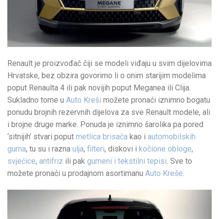
Renault je proizvođač čiji se modeli viđaju u svim dijelovima
Hrvatske, bez obzira govorimo li o onim starijim modelima
poput Renaulta 4 ili pak novijih poput Meganea ili Clija.
Sukladno tome u
Auto Kreši
možete pronaći iznimno bogatu
ponudu brojnih rezervnih dijelova za sve Renault modele, ali
i brojne druge marke. Ponuda je iznimno šarolika pa pored
‘sitnijih’ stvari poput
metlica brisača
kao i
automobilskih
guma
, tu su i razna
ulja
,
filteri
, diskovi i
kočione obloge
,
svjećice
,
antifriz
ili pak
gumeni i tekstilni tepisi
. Sve to
možete pronaći u prodajnom asortimanu
Auto Kreše
.