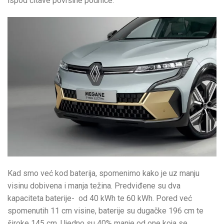
ispod čitave površine podnice.
Kad smo već kod baterija, spomenimo kako je uz manju
visinu dobivena i manja težina. Predviđene su dva
kapaciteta baterije- od 40 kWh te 60 kWh. Pored već
spomenutih 11 cm visine, baterije su dugačke 196 cm te
široke 145 cm. Ujedno su 40% manje od one koja se