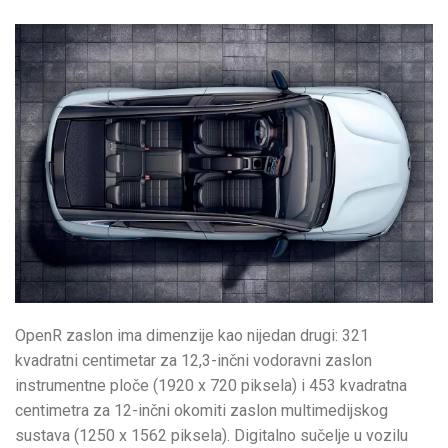
OpenR zaslon ima dimenzije kao nijedan drugi: 321
kvadratni centimetar za 12,3-inčni vodoravni zaslon
instrumentne ploče (1920 x 720 piksela) i 453 kvadratna
centimetra za 12-inčni okomiti zaslon multimedijskog
sustava (1250 x 1562 piksela). Digitalno sučelje u vozilu