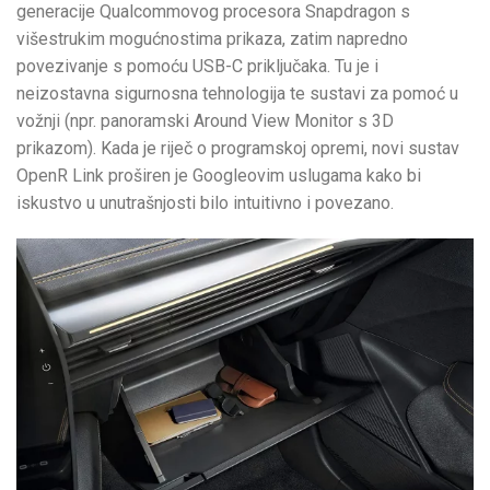
generacije Qualcommovog procesora Snapdragon s
višestrukim mogućnostima prikaza, zatim napredno
povezivanje s pomoću USB-C priključaka. Tu je i
neizostavna sigurnosna tehnologija te sustavi za pomoć u
vožnji (npr. panoramski Around View Monitor s 3D
prikazom). Kada je riječ o programskoj opremi, novi sustav
OpenR Link proširen je Googleovim uslugama kako bi
iskustvo u unutrašnjosti bilo intuitivno i povezano.