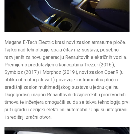
Megane E-Tech Electric krasi novi zaslon armaturne ploče.
Taj komad tehnologije spaja čitav niz sustava, posebno
razvijenih za novu generaciju Renaultovih električnih vozila.
Premijerno predstavljen u konceptima TreZor (2016.),
Symbioz (2017.) i Morphoz (2019.), novi zaslon OpenR (u
obliku obrnutog slova L) povezuje instrumentnu ploču i
središnji zaslon multimedijskog sustava u jednu cjelinu.
Dugogodišnji napori Renaultovih dizajnerskih i proizvodnih
timova te inženjera omogućili su da se takva tehnologija prvi
put ugradi u serijski električni automobil. U nju su integrirani
i središnji zračni otvori.