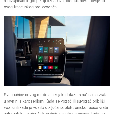
redizajnirani logotip koji označava početak nove povijesti
ovog francuskog proizvođača.
Sve inačice novog modela serijski dolaze s ručicama vrata
u ravnini s karoserijom. Kada se vozač ili suvozač približi
vozilu ili kada je vozilo otključano, elektroničke ručice vrata
automatski iskaču. Nakon dvije minute mirovanja, kada se