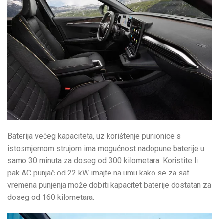
Baterija većeg kapaciteta, uz korištenje punionice s
istosmjernom strujom ima mogućnost nadopune baterije u
samo 30 minuta za doseg od 300 kilometara. Koristite li
pak AC punjač od 22 kW imajte na umu kako se za sat
vremena punjenja može dobiti kapacitet baterije dostatan za
doseg od 160 kilometara.