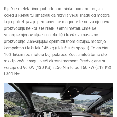
Riječ je o električno pobuđenom sinkronom motoru, za
kojeg u Renaultu smatraju da razvija veću snagu od motora
koji upotrebljavaju permanentne magnete te se za njegovu
proizvodnju ne koriste rijetki zemni metali, čime se
smanjuje njegov utjecaj na okoliš i troškovi masovne
proizvodnje. Zahvaljujući optimiziranom dizajnu, motor je
kompaktan i teži tek 145 kg (uključujući spojku). To ga čini
10% lakšim od motora koji pokreće Zoe, unatoč tome što
razvija veću snagu i veći okretni moment. Predviđene su
verzije od 96 kW (130 KS) i 250 Nm te od 160 kW (218 KS)
i 300 Nm.