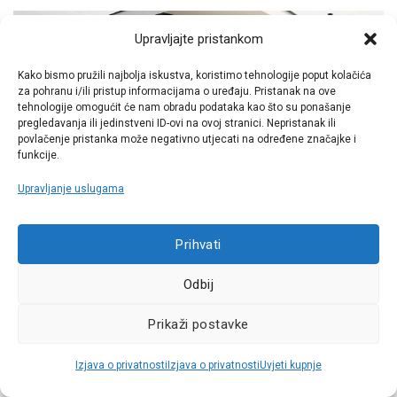
Upravljajte pristankom
Kako bismo pružili najbolja iskustva, koristimo tehnologije poput kolačića
za pohranu i/ili pristup informacijama o uređaju. Pristanak na ove
tehnologije omogućit će nam obradu podataka kao što su ponašanje
pregledavanja ili jedinstveni ID-ovi na ovoj stranici. Nepristanak ili
povlačenje pristanka može negativno utjecati na određene značajke i
funkcije.
Upravljanje uslugama
Prihvati
Odbij
Dimenzije u unutrašnjosti slične su onima Meganea s
termičkim motorom (duljina i razmak između putnika), ako
Prikaži postavke
ne i veće (21 cm prostora za koljena na stražnjoj klupi).
Naposljetku, svrha je CMF-EV platforme poboljšati ukupnu
Izjava o privatnosti
Izjava o privatnosti
Uvjeti kupnje
prostranost i praktičnost. Putnici će zato uživati u još većoj