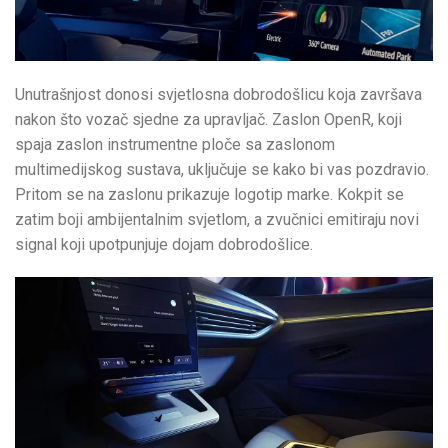
Unutrašnjost donosi svjetlosna dobrodošlicu koja završava
nakon što vozač sjedne za upravljač. Zaslon OpenR, koji
spaja zaslon instrumentne ploče sa zaslonom
multimedijskog sustava, uključuje se kako bi vas pozdravio.
Pritom se na zaslonu prikazuje logotip marke. Kokpit se
zatim boji ambijentalnim svjetlom, a zvučnici emitiraju novi
signal koji upotpunjuje dojam dobrodošlice.