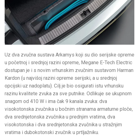
Uz dva zvučna sustava Arkamys koji su dio serijske opreme
u početnoj i srednjoj razini opreme, Megane E-Tech Electric
dostupan je i s novim vrhunskim zvučnim sustavom Harman
Kardon (u najvišoj razini opreme serijski, a u srednjoj
opcijski uz nadoplatu). Cilj je bio osigurati istu vrhunsku
razinu kvalitete zvuka za sve putnike. Odlikuje se ukupnom
snagom od 410 W i ima čak 9 kanala zvuka: dva
visokotonska zvučnika u bočnim stranama armaturne ploče,
dva srednjetonska zvučnika u prednjim vratima, dva
visokotonska i dva srednjetonska zvučnika u stražnjim
vratima i dubokotonski zvučnik u prtljažniku.