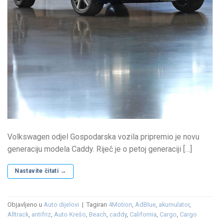
Volkswagen odjel Gospodarska vozila pripremio je novu
generaciju modela Caddy. Riječ je o petoj generaciji […]
Nastavite čitati
→
Objavljeno u
Auto dijelovi
|
Tagiran
4Motion
,
AdBlue
,
akumulator
,
Alltrack
,
antifriz
,
Auto Krešo
,
Beach
,
caddy
,
California
,
Cargo
,
Cargo