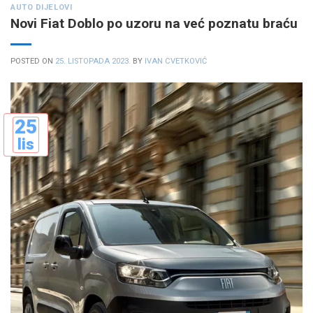
AUTO DIJELOVI
Novi Fiat Doblo po uzoru na već poznatu braću
POSTED ON
25. LISTOPADA 2023.
BY
IVAN CVETKOVIĆ
25
lis