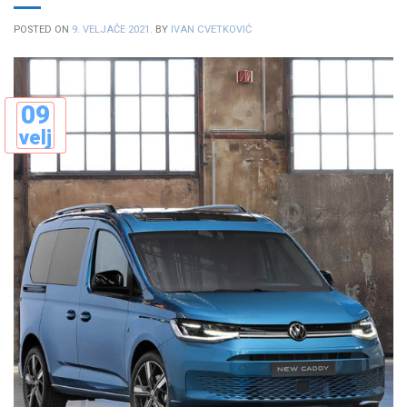
POSTED ON
9. VELJAČE 2021.
BY
IVAN CVETKOVIĆ
09
velj