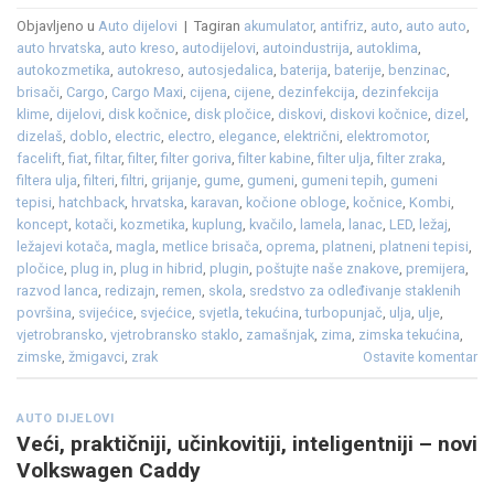
Objavljeno u
Auto dijelovi
|
Tagiran
akumulator
,
antifriz
,
auto
,
auto auto
,
auto hrvatska
,
auto kreso
,
autodijelovi
,
autoindustrija
,
autoklima
,
autokozmetika
,
autokreso
,
autosjedalica
,
baterija
,
baterije
,
benzinac
,
brisači
,
Cargo
,
Cargo Maxi
,
cijena
,
cijene
,
dezinfekcija
,
dezinfekcija
klime
,
dijelovi
,
disk kočnice
,
disk pločice
,
diskovi
,
diskovi kočnice
,
dizel
,
dizelaš
,
doblo
,
electric
,
electro
,
elegance
,
električni
,
elektromotor
,
facelift
,
fiat
,
filtar
,
filter
,
filter goriva
,
filter kabine
,
filter ulja
,
filter zraka
,
filtera ulja
,
filteri
,
filtri
,
grijanje
,
gume
,
gumeni
,
gumeni tepih
,
gumeni
tepisi
,
hatchback
,
hrvatska
,
karavan
,
kočione obloge
,
kočnice
,
Kombi
,
koncept
,
kotači
,
kozmetika
,
kuplung
,
kvačilo
,
lamela
,
lanac
,
LED
,
ležaj
,
ležajevi kotača
,
magla
,
metlice brisača
,
oprema
,
platneni
,
platneni tepisi
,
pločice
,
plug in
,
plug in hibrid
,
plugin
,
poštujte naše znakove
,
premijera
,
razvod lanca
,
redizajn
,
remen
,
skola
,
sredstvo za odleđivanje staklenih
površina
,
svijećice
,
svjećice
,
svjetla
,
tekućina
,
turbopunjač
,
ulja
,
ulje
,
vjetrobransko
,
vjetrobransko staklo
,
zamašnjak
,
zima
,
zimska tekućina
,
zimske
,
žmigavci
,
zrak
Ostavite komentar
AUTO DIJELOVI
Veći, praktičniji, učinkovitiji, inteligentniji – novi
Volkswagen Caddy