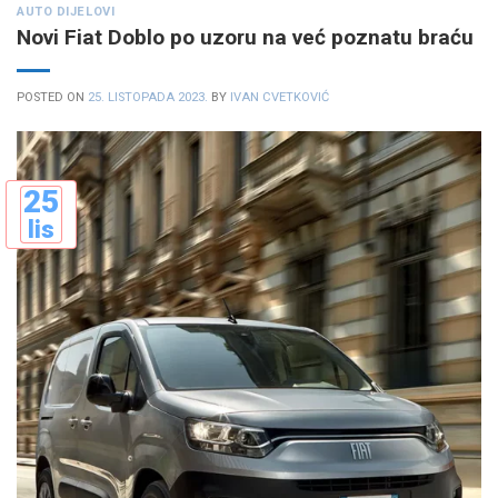
AUTO DIJELOVI
Novi Fiat Doblo po uzoru na već poznatu braću
POSTED ON
25. LISTOPADA 2023.
BY
IVAN CVETKOVIĆ
25
lis