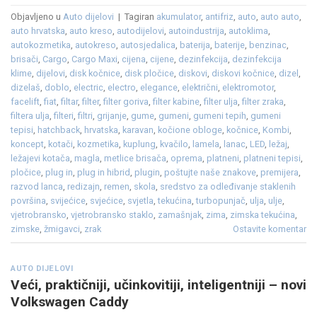
Objavljeno u
Auto dijelovi
|
Tagiran
akumulator
,
antifriz
,
auto
,
auto auto
,
auto hrvatska
,
auto kreso
,
autodijelovi
,
autoindustrija
,
autoklima
,
autokozmetika
,
autokreso
,
autosjedalica
,
baterija
,
baterije
,
benzinac
,
brisači
,
Cargo
,
Cargo Maxi
,
cijena
,
cijene
,
dezinfekcija
,
dezinfekcija
klime
,
dijelovi
,
disk kočnice
,
disk pločice
,
diskovi
,
diskovi kočnice
,
dizel
,
dizelaš
,
doblo
,
electric
,
electro
,
elegance
,
električni
,
elektromotor
,
facelift
,
fiat
,
filtar
,
filter
,
filter goriva
,
filter kabine
,
filter ulja
,
filter zraka
,
filtera ulja
,
filteri
,
filtri
,
grijanje
,
gume
,
gumeni
,
gumeni tepih
,
gumeni
tepisi
,
hatchback
,
hrvatska
,
karavan
,
kočione obloge
,
kočnice
,
Kombi
,
koncept
,
kotači
,
kozmetika
,
kuplung
,
kvačilo
,
lamela
,
lanac
,
LED
,
ležaj
,
ležajevi kotača
,
magla
,
metlice brisača
,
oprema
,
platneni
,
platneni tepisi
,
pločice
,
plug in
,
plug in hibrid
,
plugin
,
poštujte naše znakove
,
premijera
,
razvod lanca
,
redizajn
,
remen
,
skola
,
sredstvo za odleđivanje staklenih
površina
,
svijećice
,
svjećice
,
svjetla
,
tekućina
,
turbopunjač
,
ulja
,
ulje
,
vjetrobransko
,
vjetrobransko staklo
,
zamašnjak
,
zima
,
zimska tekućina
,
zimske
,
žmigavci
,
zrak
Ostavite komentar
AUTO DIJELOVI
Veći, praktičniji, učinkovitiji, inteligentniji – novi
Volkswagen Caddy