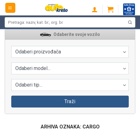
Skip
to
content
Pretraži:
Odaberite svoje vozilo
Odaberi proizvođača
Odaberi model...
Odaberi tip...
Traži
ARHIVA OZNAKA:
CARGO