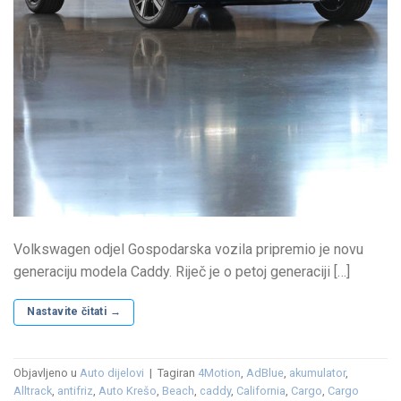
Volkswagen odjel Gospodarska vozila pripremio je novu
generaciju modela Caddy. Riječ je o petoj generaciji […]
Nastavite čitati
→
Objavljeno u
Auto dijelovi
|
Tagiran
4Motion
,
AdBlue
,
akumulator
,
Alltrack
,
antifriz
,
Auto Krešo
,
Beach
,
caddy
,
California
,
Cargo
,
Cargo