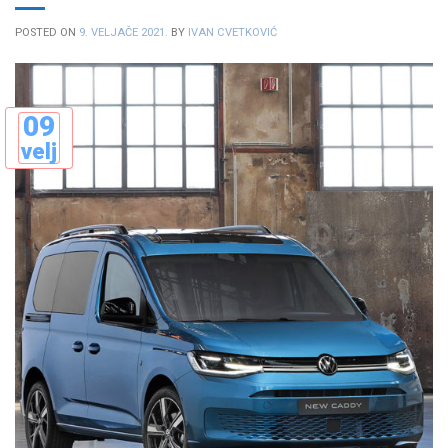
POSTED ON
9. VELJAČE 2021.
BY
IVAN CVETKOVIĆ
09
velj