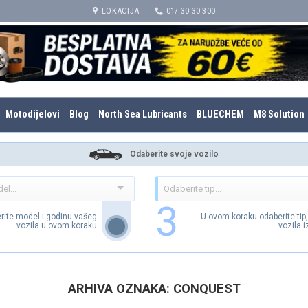
LOKACIJA
01/ 30 30 300
Motodijelovi
Blog
North Sea Lubricants
BLUECHEM
M8 Solution
Odaberite svoje vozilo
3
rite model i godinu vašeg
U ovom koraku odaberite tip
vozila u ovom koraku
vozila 
ARHIVA OZNAKA:
CONQUEST