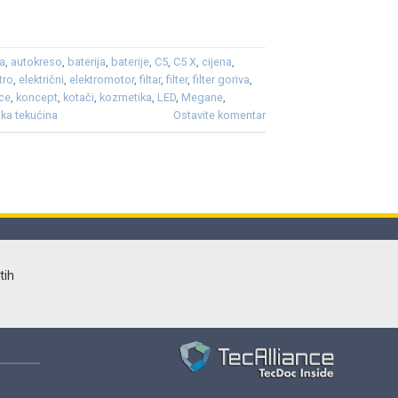
a
,
autokreso
,
baterija
,
baterije
,
C5
,
C5 X
,
cijena
,
tro
,
električni
,
elektromotor
,
filtar
,
filter
,
filter goriva
,
ce
,
koncept
,
kotači
,
kozmetika
,
LED
,
Megane
,
ka tekućina
Ostavite komentar
tih