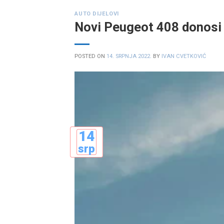
AUTO DIJELOVI
Novi Peugeot 408 donosi i
POSTED ON
14. SRPNJA 2022.
BY
IVAN CVETKOVIĆ
14
srp