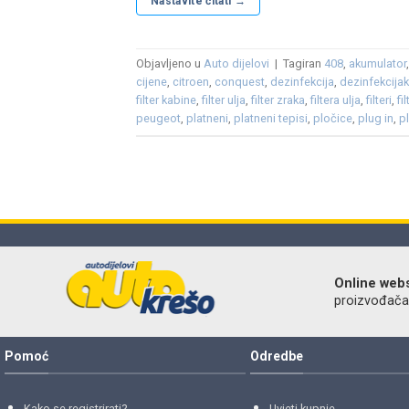
Nastavite čitati
→
Objavljeno u
Auto dijelovi
|
Tagiran
408
,
akumulator
cijene
,
citroen
,
conquest
,
dezinfekcija
,
dezinfekcija
filter kabine
,
filter ulja
,
filter zraka
,
filtera ulja
,
filteri
,
fil
peugeot
,
platneni
,
platneni tepisi
,
pločice
,
plug in
,
p
Online web
proizvođača r
Pomoć
Odredbe
Kako se registrirati?
Uvjeti kupnje