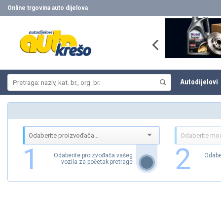
Skip
Online trgovina auto dijelova
to
content
Pretraži:
Autodijelovi
1
2
Odaberite proizvođača vašeg
Odabe
vozila za početak pretrage