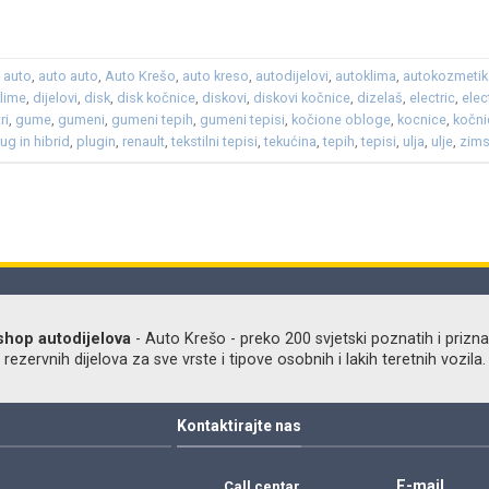
,
auto
,
auto auto
,
Auto Krešo
,
auto kreso
,
autodijelovi
,
autoklima
,
autokozmetik
klime
,
dijelovi
,
disk
,
disk kočnice
,
diskovi
,
diskovi kočnice
,
dizelaš
,
electric
,
elec
tri
,
gume
,
gumeni
,
gumeni tepih
,
gumeni tepisi
,
kočione obloge
,
kocnice
,
kočni
lug in hibrid
,
plugin
,
renault
,
tekstilni tepisi
,
tekućina
,
tepih
,
tepisi
,
ulja
,
ulje
,
zims
shop autodijelova
- Auto Krešo - preko 200 svjetski poznatih i prizna
ezervnih dijelova za sve vrste i tipove osobnih i lakih teretnih vozila.
Kontaktirajte nas
E-mail
Call centar