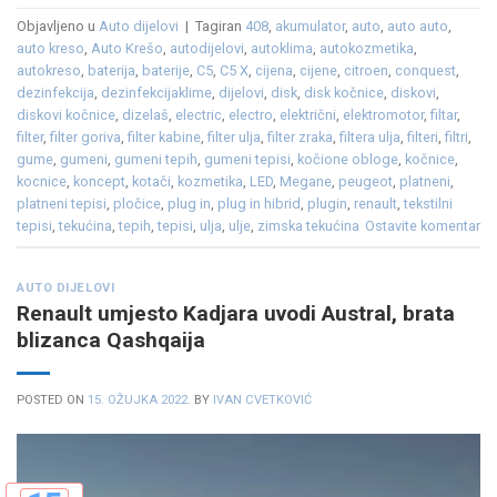
Objavljeno u
Auto dijelovi
|
Tagiran
408
,
akumulator
,
auto
,
auto auto
,
auto kreso
,
Auto Krešo
,
autodijelovi
,
autoklima
,
autokozmetika
,
autokreso
,
baterija
,
baterije
,
C5
,
C5 X
,
cijena
,
cijene
,
citroen
,
conquest
,
dezinfekcija
,
dezinfekcijaklime
,
dijelovi
,
disk
,
disk kočnice
,
diskovi
,
diskovi kočnice
,
dizelaš
,
electric
,
electro
,
električni
,
elektromotor
,
filtar
,
filter
,
filter goriva
,
filter kabine
,
filter ulja
,
filter zraka
,
filtera ulja
,
filteri
,
filtri
,
gume
,
gumeni
,
gumeni tepih
,
gumeni tepisi
,
kočione obloge
,
kočnice
,
kocnice
,
koncept
,
kotači
,
kozmetika
,
LED
,
Megane
,
peugeot
,
platneni
,
platneni tepisi
,
pločice
,
plug in
,
plug in hibrid
,
plugin
,
renault
,
tekstilni
tepisi
,
tekućina
,
tepih
,
tepisi
,
ulja
,
ulje
,
zimska tekućina
Ostavite komentar
AUTO DIJELOVI
Renault umjesto Kadjara uvodi Austral, brata
blizanca Qashqaija
POSTED ON
15. OŽUJKA 2022.
BY
IVAN CVETKOVIĆ