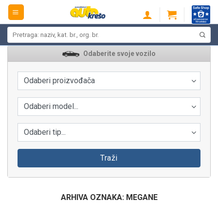
Skip
to
content
Pretraži:
Odaberite svoje vozilo
Odaberi proizvođača
Odaberi model...
Odaberi tip...
Traži
ARHIVA OZNAKA:
MEGANE