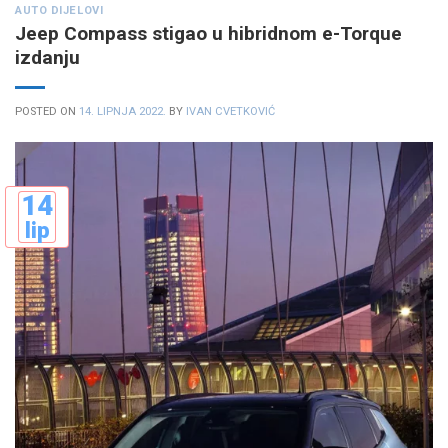
AUTO DIJELOVI
Jeep Compass stigao u hibridnom e-Torque
izdanju
POSTED ON
14. LIPNJA 2022.
BY
IVAN CVETKOVIĆ
14
lip