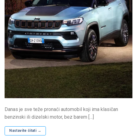
Danas je sve teže pronaći automobil koji ima klasičan
benzinski ili dizelski motor, bez barem […]
Nastavite čitati
→