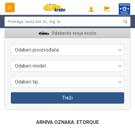
Skip
to
content
Pretraži:
Odaberite svoje vozilo
Odaberi proizvođača
Odaberi model...
Odaberi tip...
Traži
ARHIVA OZNAKA:
ETORQUE