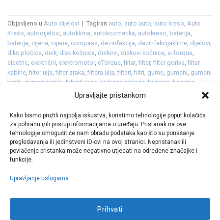
Objavljeno u
Auto dijelovi
|
Tagiran
auto
,
auto auto
,
auto kreso
,
Auto
Krešo
,
autodijelovi
,
autoklima
,
autokozmetika
,
autokreso
,
baterija
,
baterije
,
cijena
,
cijene
,
compass
,
dezinfekcija
,
dezinfekcijaklime
,
dijelovi
,
diks pločice
,
disk
,
disk kočnice
,
diskovi
,
diskovi kočnice
,
e-Torque
,
electric
,
električni
,
elektromotor
,
eTorque
,
filtar
,
filter
,
filter goriva
,
filter
kabine
,
filter ulja
,
filter zraka
,
filtera ulja
,
filteri
,
filtri
,
gume
,
gumeni
,
gumeni
tepih
,
gumeni tepisi
,
hibrid
,
jeep
,
kočione obloge
,
kočnice
,
kocnice
,
koncept
,
kotači
,
kozmetika
,
LED
,
ležaj
,
ležajevi kotača
,
Multijet
,
oprema
,
Upravljajte pristankom
platneni
,
platneni tepisi
,
pločice
,
plug in
,
plug in hibrid
,
plugin
,
polo
,
premijera
,
SUV
,
svijećice
,
svjećice
,
svjetla
,
tekstilni tepisi
,
tekućina
,
Kako bismo pružili najbolja iskustva, koristimo tehnologije poput kolačića
vjetrobransko
,
vjetrobransko staklo
,
zimska tekućina
,
zimske
za pohranu i/ili pristup informacijama o uređaju. Pristanak na ove
Ostavite komentar
tehnologije omogućit će nam obradu podataka kao što su ponašanje
pregledavanja ili jedinstveni ID-ovi na ovoj stranici. Nepristanak ili
povlačenje pristanka može negativno utjecati na određene značajke i
funkcije.
Upravljanje uslugama
Call centar
Prihvati
+38513030300