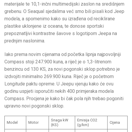
materijale te 10,1-inčni multimedijski zaslon na središnjem
grebenu. O Seaqual sjedalima već smo bili pisali kod Jeep
modela, a spomenimo kako su izrađena od reciklirane
plastike uklonjene iz oceana, te donose sportski
prepoznatljivi kontrastne šavove s logotipom Jeepa na
prednjim naslonima.
Iako prema novim cijenama od početka lipnja najpovoljniji
Compass stoji 247.900 kuna, a riječ je o 1,3-litrenom
benzincu od 130 KS, za novi pogonski sklop potrebno je
izdvojiti minimalno 269.900 kuna. Riječ je o početnom
Longitude paktu opreme. U Jeepu vjeruju kako će ovu
godinu uspjeti isporučiti nekih 400 primjeraka modela
Compass. Procjena je kako bi čak pola njih trebao pogoniti
upravno novi pogonski sklop.
Snaga kW
Emisija CO2
Model
Motor
Cijena
(KS)
(g/km)