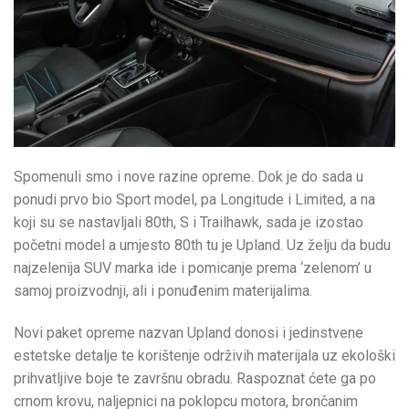
Spomenuli smo i nove razine opreme. Dok je do sada u
ponudi prvo bio Sport model, pa Longitude i Limited, a na
koji su se nastavljali 80th, S i Trailhawk, sada je izostao
početni model a umjesto 80th tu je Upland. Uz želju da budu
najzelenija SUV marka ide i pomicanje prema ‘zelenom’ u
samoj proizvodnji, ali i ponuđenim materijalima.
Novi paket opreme nazvan Upland donosi i jedinstvene
estetske detalje te korištenje održivih materijala uz ekološki
prihvatljive boje te završnu obradu. Raspoznat ćete ga po
crnom krovu, naljepnici na poklopcu motora, brončanim