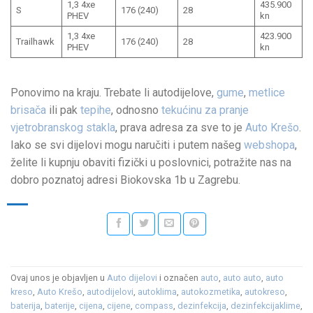
1,3 4xe
435.900
S
176 (240)
28
PHEV
kn
1,3 4xe
423.900
Trailhawk
176 (240)
28
PHEV
kn
Ponovimo na kraju. Trebate li autodijelove,
gume
,
metlice
brisača
ili pak
tepihe
, odnosno
tekućinu za pranje
vjetrobranskog stakla
, prava adresa za sve to je
Auto Krešo
.
Iako se svi dijelovi mogu naručiti i putem našeg
webshopa
,
želite li kupnju obaviti fizički u poslovnici, potražite nas na
dobro poznatoj adresi Biokovska 1b u Zagrebu.
Ovaj unos je objavljen u
Auto dijelovi
i označen
auto
,
auto auto
,
auto
kreso
,
Auto Krešo
,
autodijelovi
,
autoklima
,
autokozmetika
,
autokreso
,
baterija
,
baterije
,
cijena
,
cijene
,
compass
,
dezinfekcija
,
dezinfekcijaklime
,