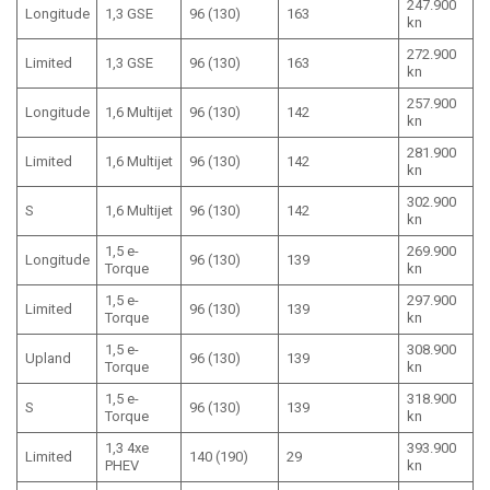
247.900
Longitude
1,3 GSE
96 (130)
163
kn
272.900
Limited
1,3 GSE
96 (130)
163
kn
257.900
Longitude
1,6 Multijet
96 (130)
142
kn
281.900
Limited
1,6 Multijet
96 (130)
142
kn
302.900
S
1,6 Multijet
96 (130)
142
kn
1,5 e-
269.900
Longitude
96 (130)
139
Torque
kn
1,5 e-
297.900
Limited
96 (130)
139
Torque
kn
1,5 e-
308.900
Upland
96 (130)
139
Torque
kn
1,5 e-
318.900
S
96 (130)
139
Torque
kn
1,3 4xe
393.900
Limited
140 (190)
29
PHEV
kn