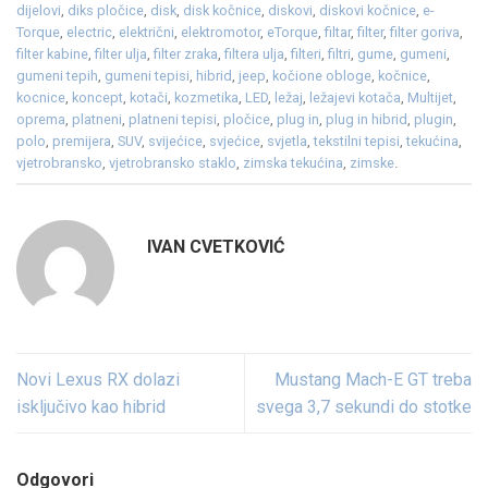
dijelovi
,
diks pločice
,
disk
,
disk kočnice
,
diskovi
,
diskovi kočnice
,
e-
Torque
,
electric
,
električni
,
elektromotor
,
eTorque
,
filtar
,
filter
,
filter goriva
,
filter kabine
,
filter ulja
,
filter zraka
,
filtera ulja
,
filteri
,
filtri
,
gume
,
gumeni
,
gumeni tepih
,
gumeni tepisi
,
hibrid
,
jeep
,
kočione obloge
,
kočnice
,
kocnice
,
koncept
,
kotači
,
kozmetika
,
LED
,
ležaj
,
ležajevi kotača
,
Multijet
,
oprema
,
platneni
,
platneni tepisi
,
pločice
,
plug in
,
plug in hibrid
,
plugin
,
polo
,
premijera
,
SUV
,
svijećice
,
svjećice
,
svjetla
,
tekstilni tepisi
,
tekućina
,
vjetrobransko
,
vjetrobransko staklo
,
zimska tekućina
,
zimske
.
IVAN CVETKOVIĆ
Novi Lexus RX dolazi
Mustang Mach-E GT treba
isključivo kao hibrid
svega 3,7 sekundi do stotke
Odgovori