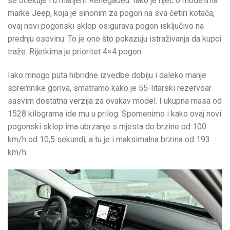
se očekuje i u manjem Renegadeu. Iako je riječ o modelima
marke Jeep, koja je sinonim za pogon na sva četiri kotača,
ovaj novi pogonski sklop osigurava pogon isključivo na
prednju osovinu. To je ono što pokazuju istraživanja da kupci
traže. Rijetkima je prioritet 4×4 pogon.
Iako mnogo puta hibridne izvedbe dobiju i daleko manje
spremnike goriva, smatramo kako je 55-litarski rezervoar
sasvim dostatna verzija za ovakav model. I ukupna masa od
1528 kilograma ide mu u prilog. Spomenimo i kako ovaj novi
pogonski sklop ima ubrzanje s mjesta do brzine od 100
km/h od 10,5 sekundi, a tu je i maksimalna brzina od 193
km/h.