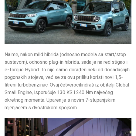
Naime, nakon mild hibrida (odnosno modela sa start/stop
sustavom), odnosno plug-in hibrida, sada je na red stigao i
e-Torque Hybrid. To nije samo dorađen neki od dosadašnjih
pogonskih stojeva, već se za ovu priliku koristi novi 1,5-
litreni turbobenzinac. Ovaj četverocilindraš iz obitelji Global
Small Engine, isporučuje 130 KS i 240 Nm najvećeg
okretnog momenta. Uparen je s novim 7-stupanjskim
mjenjačem s dvostrukom spojkom.