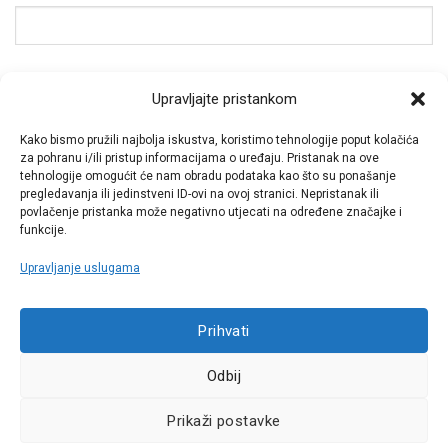
Spremi moje ime, e-poštu i web-stranicu u ovom
Upravljajte pristankom
internet pregledniku za sljedeći put kada budem
komentirao.
Kako bismo pružili najbolja iskustva, koristimo tehnologije poput kolačića
za pohranu i/ili pristup informacijama o uređaju. Pristanak na ove
tehnologije omogućit će nam obradu podataka kao što su ponašanje
pregledavanja ili jedinstveni ID-ovi na ovoj stranici. Nepristanak ili
povlačenje pristanka može negativno utjecati na određene značajke i
funkcije.
Upravljanje uslugama
Call centar
Prihvati
+38513030300
Odbij
Pratite nas
Prikaži postavke
Sva prava pridržana © 2021 W.A.O.