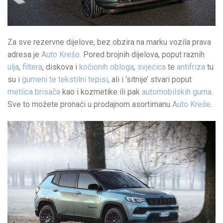
Za sve rezervne dijelove, bez obzira na marku vozila prava
adresa je
Auto Krešo
. Pored brojnih dijelova, poput raznih
ulja
,
filtera
, diskova i
kočionih obloga
,
svjećica
te
antifriza
tu
su i
gumeni te tekstilni tepisi
, ali i ‘sitnije’ stvari poput
metlica brisača
kao i kozmetike ili pak
automobilskih guma
.
Sve to možete pronaći u prodajnom asortimanu
Auto Kreše
.