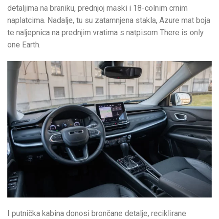
detaljima na braniku, prednjoj maski i 18-colnim crnim
naplatcima. Nadalje, tu su zatamnjena stakla, Azure mat boja
te naljepnica na prednjim vratima s natpisom There is only
one Earth.
I putnička kabina donosi brončane detalje, reciklirane