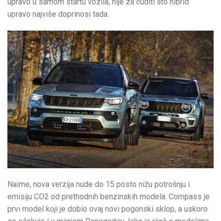
upravo u samom startu vozila, nije za čuditi što hibrid
upravo najviše doprinosi tada.
Naime, nova verzija nude do 15 posto nižu potrošnju i
emisiju CO2 od prethodnih benzinskih modela. Compass je
prvi model koji je dobio ovaj novi pogonski sklop, a uskoro