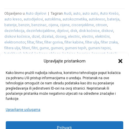
Objavljeno u
Auto dijelovi
|
Tagiran
Audi
,
auto
,
auto auto
,
Auto Krešo
,
auto kreso
,
autodijelovi
,
autoklima
,
autokozmetika
,
autokreso
,
baterija
,
baterije
,
benzin
,
benzinac
,
cijena
,
cijene
,
ciscenjeklime
,
citroen
,
dezinfekcija
,
dezinfekcijaklime
,
dijelovi
,
disk
,
disk kočnice
,
diskovi
,
diskovi kočnice
,
dizel
,
dizelaš
,
doseg
,
electric
,
electro
,
električni
,
elektromotor
,
filtar
,
filter
,
filter goriva
,
filter kabine
,
filter ulja
,
filter zraka
,
filtera ulja
,
filteri
,
filtri
,
gume
,
gumeni
,
gumeni tepih
,
gumeni tepisi
,
hatchback
,
hibrid
,
kočione obloge
,
kočnice
,
kocnice
,
koncept
,
kotači
,
kozmetika
,
ležajevi kotača
,
limuzina
,
mali servis
,
obnovljen
,
Oli
,
platneni
,
Upravljajte pristankom
platneni tepisi
,
pločice
,
plug in
,
plug in hibrid
,
plugin
,
poštujte naše
znakove
,
proizvodnja
,
serijski
,
servis
,
škola
,
svijećice
,
svjećice
,
svjetla
,
Kako bismo pružili najbolja iskustva, koristimo tehnologije poput kolačića
tekstilni tepisi
,
tekućina
,
tepih
,
tepisi
,
vjetrobransko
,
vjetrobransko staklo
,
za pohranu i/ili pristup informacijama o uređaju. Pristanak na ove
zimska tekućina
,
zimske
tehnologije omogućit će nam obradu podataka kao što su ponašanje
pregledavanja ili jedinstveni ID-ovi na ovoj stranici. Nepristanak ili
povlačenje pristanka može negativno utjecati na određene značajke i
funkcije.
Upravljanje uslugama
Call centar
Prihvati
+38513030300