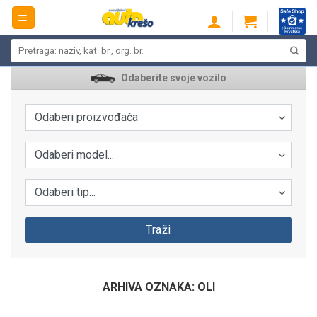
Skip
to
content
Pretraži:
Odaberite svoje vozilo
Odaberi proizvođača
Odaberi model...
Odaberi tip...
Traži
ARHIVA OZNAKA:
OLI