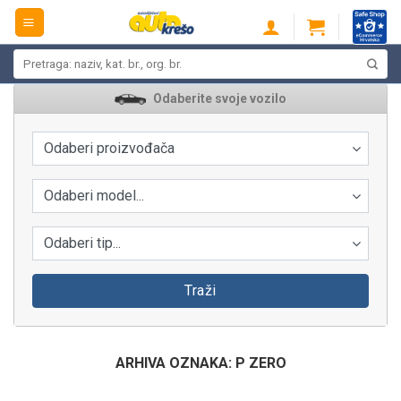
Skip
to
content
Pretraži:
Odaberite svoje vozilo
Odaberi proizvođača
Odaberi model...
Odaberi tip...
Traži
ARHIVA OZNAKA:
P ZERO