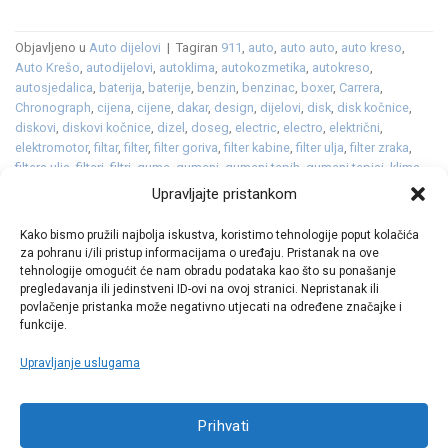
Objavljeno u
Auto dijelovi
|
Tagiran
911
,
auto
,
auto auto
,
auto kreso
,
Auto Krešo
,
autodijelovi
,
autoklima
,
autokozmetika
,
autokreso
,
autosjedalica
,
baterija
,
baterije
,
benzin
,
benzinac
,
boxer
,
Carrera
,
Chronograph
,
cijena
,
cijene
,
dakar
,
design
,
dijelovi
,
disk
,
disk kočnice
,
diskovi
,
diskovi kočnice
,
dizel
,
doseg
,
electric
,
electro
,
električni
,
elektromotor
,
filtar
,
filter
,
filter goriva
,
filter kabine
,
filter ulja
,
filter zraka
,
filtera ulja
,
filteri
,
filtri
,
gume
,
gumeni
,
gumeni tepih
,
gumeni tepisi
,
klima
,
klime
,
kočione obloge
,
kocnice
,
kočnice
,
Kombi
,
koncept
,
kotači
,
Upravljajte pristankom
kozmetika
,
LED
,
ležaj
,
ležajevi kotača
,
mali servis
,
metlice
,
metlice
brisača
,
P Zero
,
paris
,
pirelli
,
platneni
,
platneni tepisi
,
pločice
,
rally
,
reli
,
Kako bismo pružili najbolja iskustva, koristimo tehnologije poput kolačića
serijski
,
servis
,
svijećice
,
svjećice
,
svjetla
,
vjetrobransko
,
vjetrobransko
za pohranu i/ili pristup informacijama o uređaju. Pristanak na ove
staklo
,
zima
,
zimska tekućina
,
zimske
Ostavite komentar
tehnologije omogućit će nam obradu podataka kao što su ponašanje
pregledavanja ili jedinstveni ID-ovi na ovoj stranici. Nepristanak ili
povlačenje pristanka može negativno utjecati na određene značajke i
funkcije.
Upravljanje uslugama
Call centar
Prihvati
+38513030300