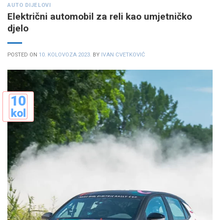
AUTO DIJELOVI
Električni automobil za reli kao umjetničko
djelo
POSTED ON
10. KOLOVOZA 2023.
BY
IVAN CVETKOVIĆ
10
kol