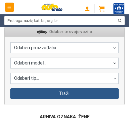
Skip
to
content
Pretraži:
Odaberite svoje vozilo
Odaberi proizvođača
Odaberi model...
Odaberi tip...
Traži
ARHIVA OZNAKA:
ŽENE