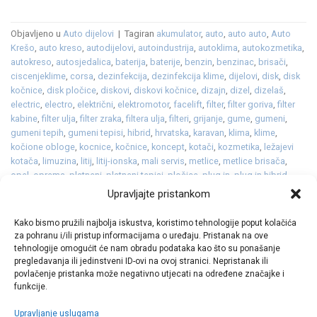
Objavljeno u
Auto dijelovi
|
Tagiran
akumulator
,
auto
,
auto auto
,
Auto
Krešo
,
auto kreso
,
autodijelovi
,
autoindustrija
,
autoklima
,
autokozmetika
,
autokreso
,
autosjedalica
,
baterija
,
baterije
,
benzin
,
benzinac
,
brisači
,
ciscenjeklime
,
corsa
,
dezinfekcija
,
dezinfekcija klime
,
dijelovi
,
disk
,
disk
kočnice
,
disk pločice
,
diskovi
,
diskovi kočnice
,
dizajn
,
dizel
,
dizelaš
,
electric
,
electro
,
električni
,
elektromotor
,
facelift
,
filter
,
filter goriva
,
filter
kabine
,
filter ulja
,
filter zraka
,
filtera ulja
,
filteri
,
grijanje
,
gume
,
gumeni
,
gumeni tepih
,
gumeni tepisi
,
hibrid
,
hrvatska
,
karavan
,
klima
,
klime
,
kočione obloge
,
kocnice
,
kočnice
,
koncept
,
kotači
,
kozmetika
,
ležajevi
kotača
,
limuzina
,
litij
,
litij-ionska
,
mali servis
,
metlice
,
metlice brisača
,
opel
,
oprema
,
platneni
,
platneni tepisi
,
pločice
,
plug in
,
plug in hibrid
,
plugin
,
R-Line
,
rally
,
redizajn
,
reli
,
rezervni
,
serijski
,
servis
,
sjedalica
,
škola
,
Upravljajte pristankom
sredstvo za odleđivanje staklenih površina
,
staklo
,
struja
,
svijećice
,
svjećice
,
svjetla
,
tekstilni tepisi
,
tekućina
,
tepih
,
tepisi
,
terenac
,
Kako bismo pružili najbolja iskustva, koristimo tehnologije poput kolačića
turbopunjač
,
vjetrobransko
,
vjetrobransko staklo
,
žene
,
zene
,
zima
,
za pohranu i/ili pristup informacijama o uređaju. Pristanak na ove
zimska tekućina
,
zimske
,
žmigavci
,
zrak
Ostavite komentar
tehnologije omogućit će nam obradu podataka kao što su ponašanje
pregledavanja ili jedinstveni ID-ovi na ovoj stranici. Nepristanak ili
povlačenje pristanka može negativno utjecati na određene značajke i
funkcije.
Upravljanje uslugama