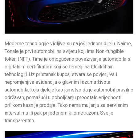
Moderne tehnologije vidljive su na još jednom dijelu. Naime,
Tonale je prvi automobil na svijetu koji ima Non-fungible
token (NFT). Time je omogućeno povezivanje automobila s
digitalnim certifikatom koji se temelji na blockchain
tehnologiji. Uz pristanak kupca, stvara se povjerljiva i
nepromjenjiva evidencija o glavnim fazama života
automobila, koja djeluje kao jamstvo da je automobil pravilno
održavan, pomažući u poboljšanju preostale vrijednosti
prilikom kasnije prodaje. Tako nema muljanja sa servisnim
intervalima ili pak prijeđenom kilometražom. Sve je
transparentno.