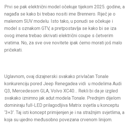
Prvi se pak električni model očekuje tijekom 2025. godine, a
nagađa se kako bi trebao nositi ime Brennero. Riječ je o
malenom SUV modelu. Isto tako, u ponudi se očekuje i
model s oznakom GTV, a pretpostavlja se kako bi se iza
ovog imena trebao skrivati električni coupe s četverim
vratima. No, za sve ove novitete ipak ćemo morati još malo
pričekati.
Uglavnom, ovaj dizajnerski svakako privlačan Tonale
konkurenciju pored Jeep Renegadea vidi u modelima Audi
Q3, Mercedesom GLA, Volvo XC40… Rekli bi da je izgled
svakako iznimno jak adut modela Tonale. Prednjim dijelom
dominiraju full-LED prilagodljiva Matrix svjetla u konceptu
‘3+3’. Taj isti koncept primijenjen je i na stražnjim svjetlima, a
koja su ujedno međusobno povezana crvenom linijom.