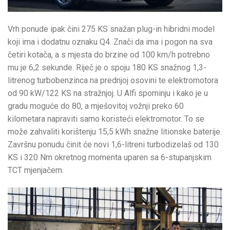
Vrh ponude ipak čini 275 KS snažan plug-in hibridni model
koji ima i dodatnu oznaku Q4. Znači da ima i pogon na sva
četiri kotača, a s mjesta do brzine od 100 km/h potrebno
mu je 6,2 sekunde. Riječ je o spoju 180 KS snažnog 1,3-
litrenog turbobenzinca na prednjoj osovini te elektromotora
od 90 kW/122 KS na stražnjoj. U Alfi spominju i kako je u
gradu moguće do 80, a mješovitoj vožnji preko 60
kilometara napraviti samo koristeći elektromotor. To se
može zahvaliti korištenju 15,5 kWh snažne litionske baterije.
Završnu ponudu činit će novi 1,6-litreni turbodizelaš od 130
KS i 320 Nm okretnog momenta uparen sa 6-stupanjskim
TCT mjenjačem.