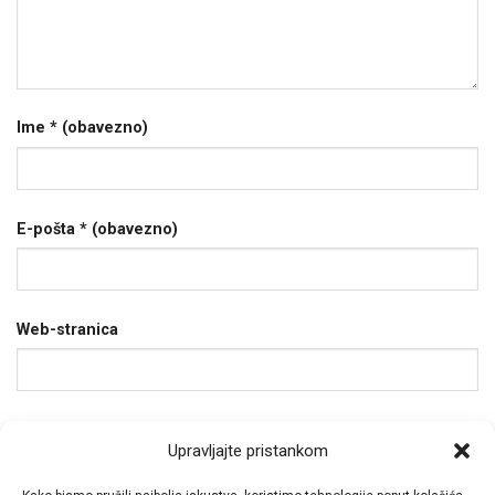
Ime
* (obavezno)
E-pošta
* (obavezno)
Web-stranica
Spremi moje ime, e-poštu i web-stranicu u ovom
Upravljajte pristankom
internet pregledniku za sljedeći put kada budem