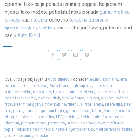
opreme, tako da je ponuda iznimno bogata. Na jednom
mjestu tako možete potražiti široku ponuda
guma
,
metlica
brisača
kao i
tepiha
, odnosno
tekućina za pranje
vjetrobranskog stakla
. Znači – što god tražili, potražite kod
nas u
Auto Kreši
.
Ovaj unos je objavljen u
Auto dijelovi
i označen
akumulator
,
alfa
,
alfa
romeo
,
auto
,
auto kreso
,
Auto Krešo
,
autodijelovi
,
autoklima
,
autokozmetika
,
autokreso
,
baterija
,
baterije
,
cijena
,
cijene
,
dezinfekcija
,
dezinfekcijaklime
,
dijelovi
,
disk
,
disk kočnice
,
diskovi
,
diskovi kočnice
,
filtar
,
filter
,
filter goriva
,
filter kabine
,
filter ulja
,
filter zraka
,
filtera ulja
,
filteri
,
filtri
,
gume
,
gumeni
,
gumeni tepih
,
gumeni tepisi
,
hibrid
,
klima
,
kočione
obloge
,
kočnice
,
kozmetika
,
LED
,
metlice
,
metlice brisača
,
oprema
,
platneni
,
platneni tepisi
,
premijera
,
stelvio
,
svjećice
,
svjetla
,
tekstilni
tepisi
,
tekućina
,
tepih
,
tepisi
,
tonale
,
vjetrobransko
,
vjetrobransko staklo
,
zimska tekućina
,
zimske
.