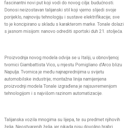
fascinantni novi put koji vodi do novog cilja: budućnosti.
Donosi neizostavan talijanski stil koji vjerno slijedi svoje
porijeklo, najnoviju tehnologiju i sustave elektrifikacije; sve
to je koncipirano u skladu s karakterom marke. Tonale dolazi
s jasnom misijom: nanovo odrediti sportski duh 21. stoljeća.
Proizvodnja novog modela odvija se u Italiji, u obnovljenoj
tvornici Giambattista Vico, u mjestu Pomigliano d’Arco blizu
Napulja. Tvornica je među najnaprednijima u svijetu
automobilske industrije; montažna linija namijenjena
proizvodnji modela Tonale izgrađena je najsuvremenijom
tehnologijom i s najvišom razinom automatizacije.
Talijanska vozila mnogima su lijepa, te su predmet njihovih
želja. Neostvarenih želja, jer nikada nisu dovoljno hrabri