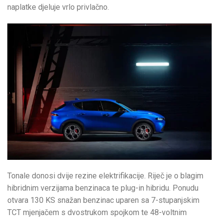
naplatke djeluje vrlo privlačno.
Tonale donosi dvije rezine elektrifikacije. Riječ je o blagim
hibridnim verzijama benzinaca te plug-in hibridu. Ponudu
otvara 130 KS snažan benzinac uparen sa 7-stupanjskim
TCT mjenjačem s dvostrukom spojkom te 48-voltnim