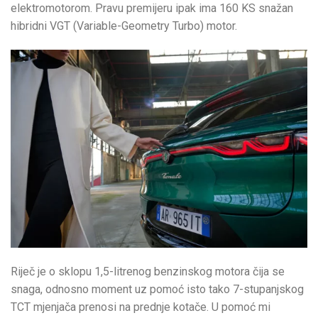
elektromotorom. Pravu premijeru ipak ima 160 KS snažan
hibridni VGT (Variable-Geometry Turbo) motor.
Riječ je o sklopu 1,5-litrenog benzinskog motora čija se
snaga, odnosno moment uz pomoć isto tako 7-stupanjskog
TCT mjenjača prenosi na prednje kotače. U pomoć mi