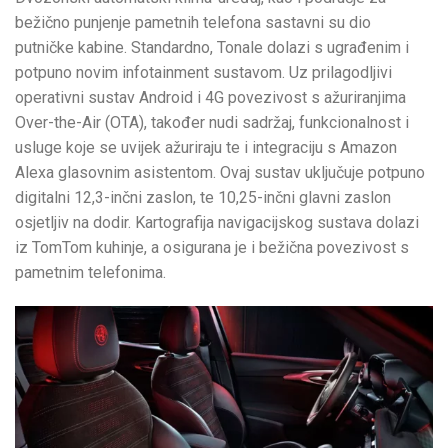
bežično punjenje pametnih telefona sastavni su dio
putničke kabine. Standardno, Tonale dolazi s ugrađenim i
potpuno novim infotainment sustavom. Uz prilagodljivi
operativni sustav Android i 4G povezivost s ažuriranjima
Over-the-Air (OTA), također nudi sadržaj, funkcionalnost i
usluge koje se uvijek ažuriraju te i integraciju s Amazon
Alexa glasovnim asistentom. Ovaj sustav uključuje potpuno
digitalni 12,3-inčni zaslon, te 10,25-inčni glavni zaslon
osjetljiv na dodir. Kartografija navigacijskog sustava dolazi
iz TomTom kuhinje, a osigurana je i bežična povezivost s
pametnim telefonima.