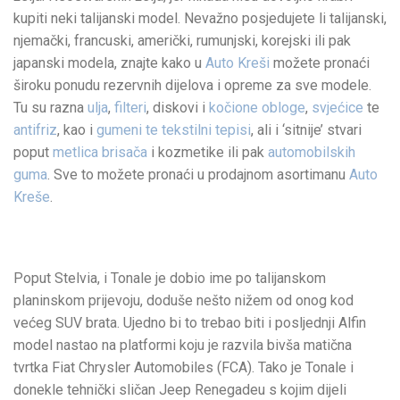
kupiti neki talijanski model. Nevažno posjedujete li talijanski,
njemački, francuski, američki, rumunjski, korejski ili pak
japanski modela, znajte kako u
Auto Kreši
možete pronaći
široku ponudu rezervnih dijelova i opreme za sve modele.
Tu su razna
ulja
,
filteri
, diskovi i
kočione obloge
,
svjećice
te
antifriz
, kao i
gumeni te tekstilni tepisi
, ali i ‘sitnije’ stvari
poput
metlica brisača
i kozmetike ili pak
automobilskih
guma
. Sve to možete pronaći u prodajnom asortimanu
Auto
Kreše
.
Poput Stelvia, i Tonale je dobio ime po talijanskom
planinskom prijevoju, doduše nešto nižem od onog kod
većeg SUV brata. Ujedno bi to trebao biti i posljednji Alfin
model nastao na platformi koju je razvila bivša matična
tvrtka Fiat Chrysler Automobiles (FCA). Tako je Tonale i
donekle tehnički sličan Jeep Renegadeu s kojim dijeli