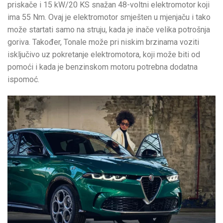
priskače i 15 kW/20 KS snažan 48-voltni elektromotor koji
ima 55 Nm. Ovaj je elektromotor smješten u mjenjaču i tako
može startati samo na struju, kada je inače velika potrošnja
goriva. Također, Tonale može pri niskim brzinama voziti
isključivo uz pokretanje elektromotora, koji može biti od
pomoći i kada je benzinskom motoru potrebna dodatna
ispomoć.