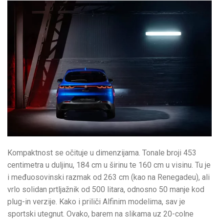
Kompaktnost se očituje u dimenzijama. Tonale broji 453
centimetra u duljinu, 184 cm u širinu te 160 cm u visinu. Tu je
i međuosovinski razmak od 263 cm (kao na Renegadeu), ali
vrlo solidan prtljažnik od 500 litara, odnosno 50 manje kod
plug-in verzije. Kako i priliči Alfinim modelima, sav je
sportski utegnut. Ovako, barem na slikama uz 20-colne