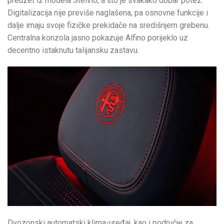
preuzet iz modela Stelvio, a što je svakako dobar potez.
Digitalizacija nije previše naglašena, pa osnovne funkcije i
dalje imaju svoje fizičke prekidače na središnjem grebenu.
Centralna konzola jasno pokazuje Alfino porijeklo uz
decentno istaknutu talijansku zastavu.
Dvozonski automatski klima-uređaj, kao i područje za