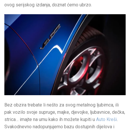
ovog serijskog izdanja, doznat ćemo ubrzo.
Bez obzira trebate li nešto za svog metalnog ljubimca, ili
pak vozilo svoje supruge, majke, djevojke, ljubavnice, dečka,
strica… imajte na umu kako ih možete kupiti u
Auto Kreši
.
Svakodnevno nadopunjujemo bazu dostupnih dijelova i