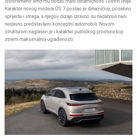
istovremeno smo mu dodali malo dinamičnosti i oštrih linija.
Karakter novog modela DS 7 postao je dinamičniji, posebno
sprijeda i straga, a njegov dizajn izravno su nadahnuli naši
nedavno predstavljeni konceptni automobili. Novom
strukturom naglašen je i karakter putničkog prostora koji
stremi maksimalnoj uglađenosti.