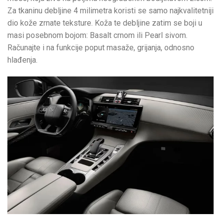
Za tkaninu debljine 4 milimetra koristi se samo najkvalitetniji
dio kože zrnate teksture. Koža te debljine zatim se boji u
masi posebnom bojom: Basalt crnom ili Pearl sivom.
Računajte i na funkcije poput masaže, grijanja, odnosno
hlađenja.