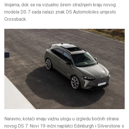
linijama, dok se na vizualno širem stražnjem kraju novog
modela DS 7 sada nalazi znak DS Automobiles umjesto
Crossback.
Naravno, kotači imaju važnu ulogu u izgledu bočnih strana
novog DS 7. Novi 19-inčni naplatci Edinburgh i Silverstone s