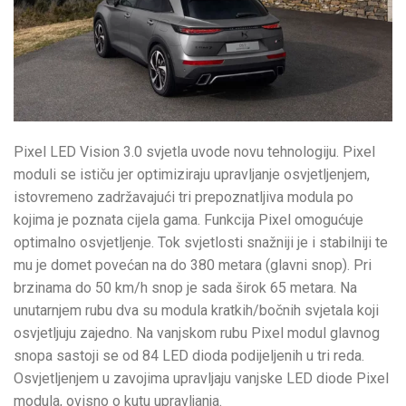
Pixel LED Vision 3.0 svjetla uvode novu tehnologiju. Pixel
moduli se ističu jer optimiziraju upravljanje osvjetljenjem,
istovremeno zadržavajući tri prepoznatljiva modula po
kojima je poznata cijela gama. Funkcija Pixel omogućuje
optimalno osvjetljenje. Tok svjetlosti snažniji je i stabilniji te
mu je domet povećan na do 380 metara (glavni snop). Pri
brzinama do 50 km/h snop je sada širok 65 metara. Na
unutarnjem rubu dva su modula kratkih/bočnih svjetala koji
osvjetljuju zajedno. Na vanjskom rubu Pixel modul glavnog
snopa sastoji se od 84 LED dioda podijeljenih u tri reda.
Osvjetljenjem u zavojima upravljaju vanjske LED diode Pixel
modula, ovisno o kutu upravljanja.