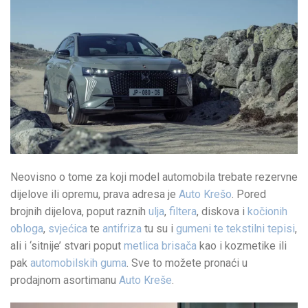
Neovisno o tome za koji model automobila trebate rezervne
dijelove ili opremu, prava adresa je
Auto Krešo
. Pored
brojnih dijelova, poput raznih
ulja
,
filtera
, diskova i
kočionih
obloga
,
svjećica
te
antifriza
tu su i
gumeni te tekstilni tepisi
,
ali i ‘sitnije’ stvari poput
metlica brisača
kao i kozmetike ili
pak
automobilskih guma
. Sve to možete pronaći u
prodajnom asortimanu
Auto Kreše
.