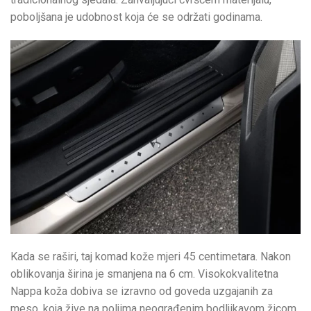
poboljšana je udobnost koja će se održati godinama.
Kada se raširi, taj komad kože mjeri 45 centimetara. Nakon
oblikovanja širina je smanjena na 6 cm. Visokokvalitetna
Nappa koža dobiva se izravno od goveda uzgajanih za
meso, koja žive na poljima neograđenim bodljikavom žicom.