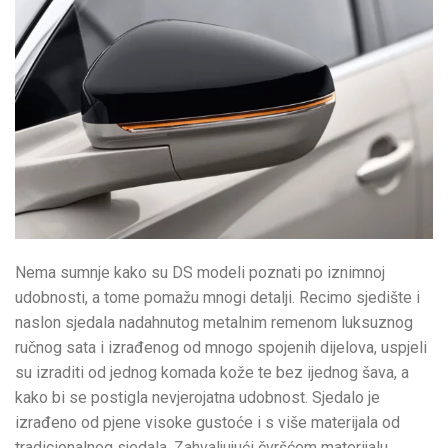
Nema sumnje kako su DS modeli poznati po iznimnoj
udobnosti, a tome pomažu mnogi detalji. Recimo sjedište i
naslon sjedala nadahnutog metalnim remenom luksuznog
ručnog sata i izrađenog od mnogo spojenih dijelova, uspjeli
su izraditi od jednog komada kože te bez ijednog šava, a
kako bi se postigla nevjerojatna udobnost. Sjedalo je
izrađeno od pjene visoke gustoće i s više materijala od
tradicionalnog sjedala. Zahvaljujući čvršćem materijalu,