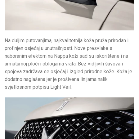
Na duljim putovanjima, najkvalitetnija koža pruža prirodan i
profinjen osjećaj u unutrašnjosti. Nove presvlake s
naboranim efektom na Nappa koži sad su iskorištene i na
armaturnoj ploči i oblogama vrata. Bez vidljivih šavova i
spojeva zadržava se osjećaj i izgled prirodne kože. Koža je
dodatno naglašena jer je prošivena linijama nalik
svjetlosnom potpisu Light Veil.