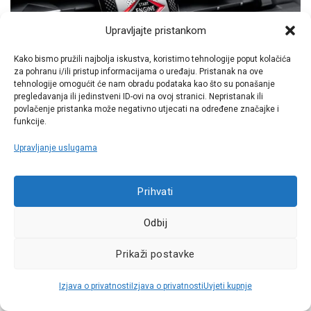
Upravljajte pristankom
Kako bismo pružili najbolja iskustva, koristimo tehnologije poput kolačića
Sigurnost je poboljšana sustavima Driver Attention
za pohranu i/ili pristup informacijama o uređaju. Pristanak na ove
tehnologije omogućit će nam obradu podataka kao što su ponašanje
Monitoring i Drive Assist za poluautonomnu vožnju druge
pregledavanja ili jedinstveni ID-ovi na ovoj stranici. Nepristanak ili
razine. Driver Attention Monitoring dvjema kamerama
povlačenje pristanka može negativno utjecati na određene značajke i
analizira razinu pozornosti vozača. Prva promatra ponašanje
funkcije.
automobila u okruženju, a druga, postavljena nasuprot
Upravljanje uslugama
vozaču, analizira kamo on gleda, njegovo lice i pokrete
kapaka, čime procjenjuje razinu pospanosti i pozornosti…
Prihvati
Odbij
Prikaži postavke
Izjava o privatnosti
Izjava o privatnosti
Uvjeti kupnje