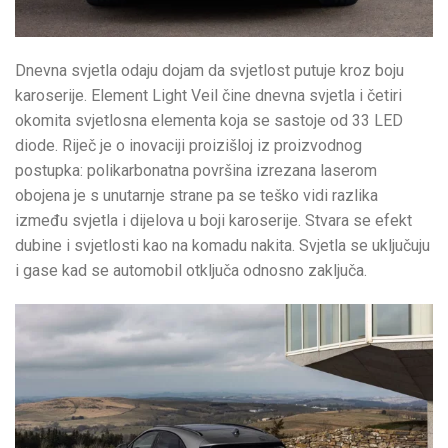
Dnevna svjetla odaju dojam da svjetlost putuje kroz boju
karoserije. Element Light Veil čine dnevna svjetla i četiri
okomita svjetlosna elementa koja se sastoje od 33 LED
diode. Riječ je o inovaciji proizišloj iz proizvodnog
postupka: polikarbonatna površina izrezana laserom
obojena je s unutarnje strane pa se teško vidi razlika
između svjetla i dijelova u boji karoserije. Stvara se efekt
dubine i svjetlosti kao na komadu nakita. Svjetla se uključuju
i gase kad se automobil otključa odnosno zaključa.