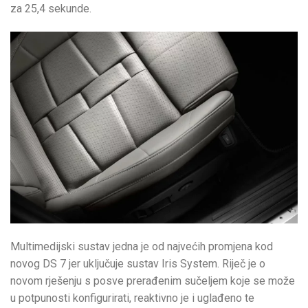
za 25,4 sekunde.
Multimedijski sustav jedna je od najvećih promjena kod
novog DS 7 jer uključuje sustav Iris System. Riječ je o
novom rješenju s posve prerađenim sučeljem koje se može
u potpunosti konfigurirati, reaktivno je i uglađeno te