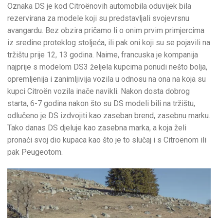
Oznaka DS je kod Citroënovih automobila oduvijek bila
rezervirana za modele koji su predstavljali svojevrsnu
avangardu. Bez obzira pričamo li o onim prvim primjercima
iz sredine proteklog stoljeća, ili pak oni koji su se pojavili na
tržištu prije 12, 13 godina. Naime, francuska je kompanija
najprije s modelom DS3 željela kupcima ponudi nešto bolja,
opremljenija i zanimljivija vozila u odnosu na ona na koja su
kupci Citroën vozila inače navikli. Nakon dosta dobrog
starta, 6-7 godina nakon što su DS modeli bili na tržištu,
odlučeno je DS izdvojiti kao zaseban brend, zasebnu marku.
Tako danas DS djeluje kao zasebna marka, a koja želi
pronaći svoj dio kupaca kao što je to slučaj i s Citroënom ili
pak Peugeotom.