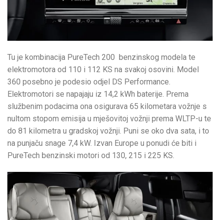
Tu je kombinacija PureTech 200 benzinskog modela te
elektromotora od 110 i 112 KS na svakoj osovini. Model
360 posebno je podesio odjel DS Performance.
Elektromotori se napajaju iz 14,2 kWh baterije. Prema
službenim podacima ona osigurava 65 kilometara vožnje s
nultom stopom emisija u mješovitoj vožnji prema WLTP-u te
do 81 kilometra u gradskoj vožnji. Puni se oko dva sata, i to
na punjaču snage 7,4 kW. Izvan Europe u ponudi će biti i
PureTech benzinski motori od 130, 215 i 225 KS.