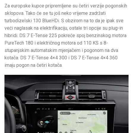
Za europske kupce pripremljene su četiri verzije pogonskih
sklopova. Tako će se tu još neko vrijeme zadržati
turbodizelski 130 BlueHDi. S obzirom na to da je ipak sve
veći naglasak na elektrifikaciju, ostale tri opcije su plug-in
hibridi. DS 7 E-Tense 225 pokreće spoj benzinskog motora
PureTech 180 i električnog motora od 110 KS s 8-
stupanjskim automatskim mjenjačem i pogonom na dva
kotača. DS 7 E-Tense 4×4 300 i DS 7 E-Tense 4×4 360
imaju pogon na četiri kotača.