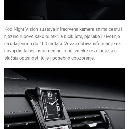
Kod Night Vision sustava infracrvena kamera snima cestu i
njezine rubove kako bi otkrila bicikliste, pješake i životinje
na udaljenosti do 100 metara. Vozač dobiva informacije na
novoj digitalnoj instrumentnoj ploči visoke rezolucije, a u
slučaju opasnosti tu je i posebno upozorenje.