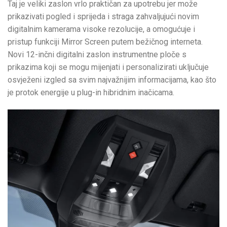
Taj je veliki zaslon vrlo praktičan za upotrebu jer može
prikazivati pogled i sprijeda i straga zahvaljujući novim
digitalnim kamerama visoke rezolucije, a omogućuje i
pristup funkciji Mirror Screen putem bežičnog interneta.
Novi 12-inčni digitalni zaslon instrumentne ploče s
prikazima koji se mogu mijenjati i personalizirati uključuje
osvježeni izgled sa svim najvažnijim informacijama, kao što
je protok energije u plug-in hibridnim inačicama.