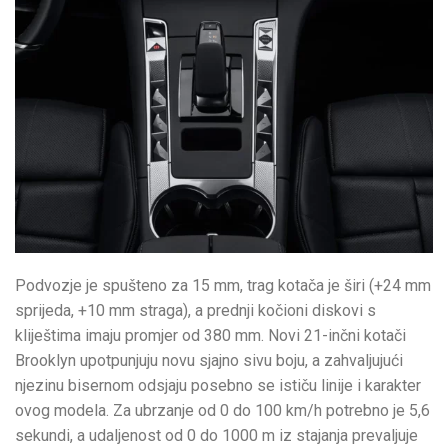
Podvozje je spušteno za 15 mm, trag kotača je širi (+24 mm
sprijeda, +10 mm straga), a prednji kočioni diskovi s
kliještima imaju promjer od 380 mm. Novi 21-inčni kotači
Brooklyn upotpunjuju novu sjajno sivu boju, a zahvaljujući
njezinu bisernom odsjaju posebno se ističu linije i karakter
ovog modela. Za ubrzanje od 0 do 100 km/h potrebno je 5,6
sekundi, a udaljenost od 0 do 1000 m iz stajanja prevaljuje