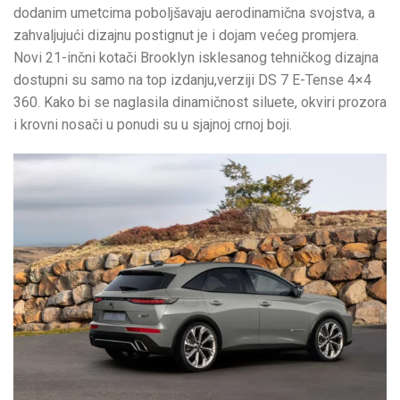
dodanim umetcima poboljšavaju aerodinamična svojstva, a
zahvaljujući dizajnu postignut je i dojam većeg promjera.
Novi 21-inčni kotači Brooklyn isklesanog tehničkog dizajna
dostupni su samo na top izdanju,verziji DS 7 E-Tense 4×4
360. Kako bi se naglasila dinamičnost siluete, okviri prozora
i krovni nosači u ponudi su u sjajnoj crnoj boji.