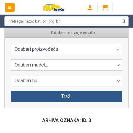
Skip
to
content
Pretraži:
Odaberite svoje vozilo
Odaberi proizvođača
Odaberi model...
Odaberi tip...
Traži
ARHIVA OZNAKA:
ID. 3