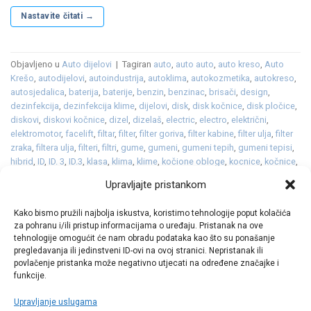
Nastavite čitati
→
Objavljeno u
Auto dijelovi
|
Tagiran
auto
,
auto auto
,
auto kreso
,
Auto
Krešo
,
autodijelovi
,
autoindustrija
,
autoklima
,
autokozmetika
,
autokreso
,
autosjedalica
,
baterija
,
baterije
,
benzin
,
benzinac
,
brisači
,
design
,
dezinfekcija
,
dezinfekcija klime
,
dijelovi
,
disk
,
disk kočnice
,
disk pločice
,
diskovi
,
diskovi kočnice
,
dizel
,
dizelaš
,
electric
,
electro
,
električni
,
elektromotor
,
facelift
,
filtar
,
filter
,
filter goriva
,
filter kabine
,
filter ulja
,
filter
zraka
,
filtera ulja
,
filteri
,
filtri
,
gume
,
gumeni
,
gumeni tepih
,
gumeni tepisi
,
hibrid
,
ID
,
ID. 3
,
ID.3
,
klasa
,
klima
,
klime
,
kočione obloge
,
kocnice
,
kočnice
,
Kombi
,
koncept
,
kotači
,
kozmetika
,
LED
,
ležaj
,
ležajevi kotača
,
metlice
,
Upravljajte pristankom
metlice brisača
,
MQB
,
platneni
,
platneni tepisi
,
pločice
,
plug in
,
redizajn
,
škola
,
skola
,
sredstvo za odleđivanje staklenih površina
,
staklo
,
Kako bismo pružili najbolja iskustva, koristimo tehnologije poput kolačića
svijećice
,
svjećice
,
svjetla
,
tekstilni tepisi
,
tekućina
,
tepih
,
tepisi
,
za pohranu i/ili pristup informacijama o uređaju. Pristanak na ove
vjetrobransko
,
vjetrobransko staklo
,
volkswagen
,
vw
,
zima
,
zimska
tehnologije omogućit će nam obradu podataka kao što su ponašanje
tekućina
,
zimske
Ostavite komentar
pregledavanja ili jedinstveni ID-ovi na ovoj stranici. Nepristanak ili
povlačenje pristanka može negativno utjecati na određene značajke i
funkcije.
Upravljanje uslugama