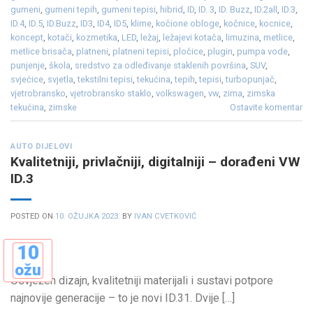
gumeni
,
gumeni tepih
,
gumeni tepisi
,
hibrid
,
ID
,
ID. 3
,
ID. Buzz
,
ID.2all
,
ID.3
,
ID.4
,
ID.5
,
ID.Buzz
,
ID3
,
ID4
,
ID5
,
klime
,
kočione obloge
,
kočnice
,
kocnice
,
koncept
,
kotači
,
kozmetika
,
LED
,
ležaj
,
ležajevi kotača
,
limuzina
,
metlice
,
metlice brisača
,
platneni
,
platneni tepisi
,
pločice
,
plugin
,
pumpa vode
,
punjenje
,
škola
,
sredstvo za odleđivanje staklenih površina
,
SUV
,
svjećice
,
svjetla
,
tekstilni tepisi
,
tekućina
,
tepih
,
tepisi
,
turbopunjač
,
vjetrobransko
,
vjetrobransko staklo
,
volkswagen
,
vw
,
zima
,
zimska
tekućina
,
zimske
Ostavite komentar
AUTO DIJELOVI
Kvalitetniji, privlačniji, digitalniji – dorađeni VW
ID.3
POSTED ON
10. OŽUJKA 2023.
BY
IVAN CVETKOVIĆ
10
ožu
Osvježen dizajn, kvalitetniji materijali i sustavi potpore
najnovije generacije – to je novi ID.31. Dvije […]