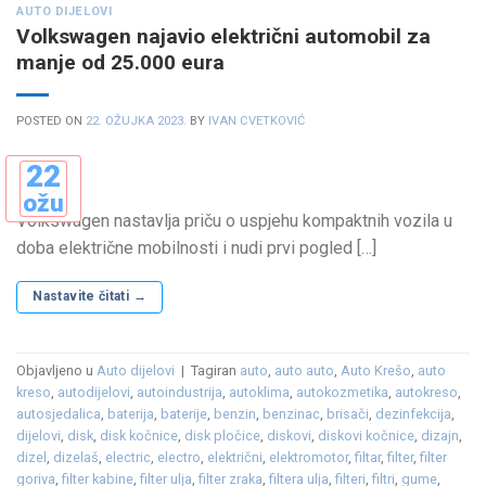
AUTO DIJELOVI
Volkswagen najavio električni automobil za
manje od 25.000 eura
POSTED ON
22. OŽUJKA 2023.
BY
IVAN CVETKOVIĆ
22
ožu
Volkswagen nastavlja priču o uspjehu kompaktnih vozila u
doba električne mobilnosti i nudi prvi pogled […]
Nastavite čitati
→
Objavljeno u
Auto dijelovi
|
Tagiran
auto
,
auto auto
,
Auto Krešo
,
auto
kreso
,
autodijelovi
,
autoindustrija
,
autoklima
,
autokozmetika
,
autokreso
,
autosjedalica
,
baterija
,
baterije
,
benzin
,
benzinac
,
brisači
,
dezinfekcija
,
dijelovi
,
disk
,
disk kočnice
,
disk pločice
,
diskovi
,
diskovi kočnice
,
dizajn
,
dizel
,
dizelaš
,
electric
,
electro
,
električni
,
elektromotor
,
filtar
,
filter
,
filter
goriva
,
filter kabine
,
filter ulja
,
filter zraka
,
filtera ulja
,
filteri
,
filtri
,
gume
,