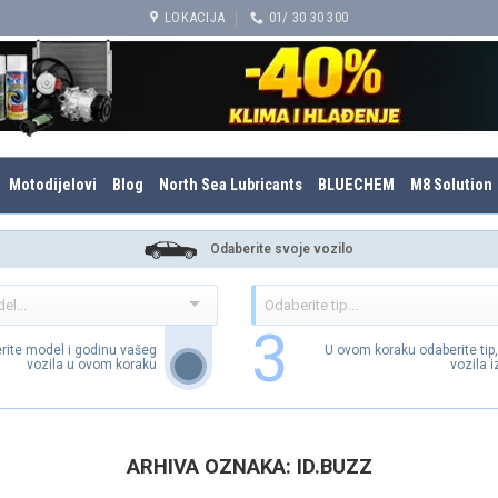
LOKACIJA
01/ 30 30 300
Motodijelovi
Blog
North Sea Lubricants
BLUECHEM
M8 Solution
Odaberite svoje vozilo
3
rite model i godinu vašeg
U ovom koraku odaberite tip
vozila u ovom koraku
vozila 
ARHIVA OZNAKA:
ID.BUZZ