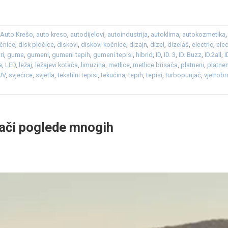
,
Auto Krešo
,
auto kreso
,
autodijelovi
,
autoindustrija
,
autoklima
,
autokozmetika
očnice
,
disk pločice
,
diskovi
,
diskovi kočnice
,
dizajn
,
dizel
,
dizelaš
,
electric
,
ele
tri
,
gume
,
gumeni
,
gumeni tepih
,
gumeni tepisi
,
hibrid
,
ID
,
ID. 3
,
ID. Buzz
,
ID.2all
,
I
a
,
LED
,
ležaj
,
ležajevi kotača
,
limuzina
,
metlice
,
metlice brisača
,
platneni
,
platnen
UV
,
svjećice
,
svjetla
,
tekstilni tepisi
,
tekućina
,
tepih
,
tepisi
,
turbopunjač
,
vjetrob
lači poglede mnogih