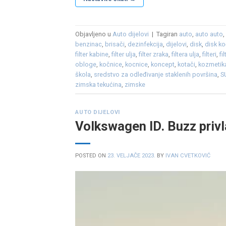
Objavljeno u
Auto dijelovi
|
Tagiran
auto
,
auto auto
benzinac
,
brisači
,
dezinfekcija
,
dijelovi
,
disk
,
disk k
filter kabine
,
filter ulja
,
filter zraka
,
filtera ulja
,
filteri
,
fil
obloge
,
kočnice
,
kocnice
,
koncept
,
kotači
,
kozmetik
škola
,
sredstvo za odleđivanje staklenih površina
,
S
zimska tekućina
,
zimske
AUTO DIJELOVI
Volkswagen ID. Buzz priv
POSTED ON
23. VELJAČE 2023.
BY
IVAN CVETKOVIĆ