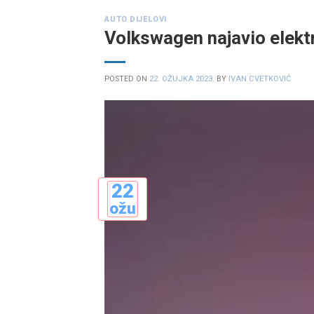
AUTO DIJELOVI
Volkswagen najavio elekt
POSTED ON
22. OŽUJKA 2023.
BY
IVAN CVETKOVIĆ
22
ožu