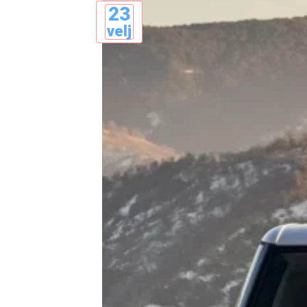
23
velj