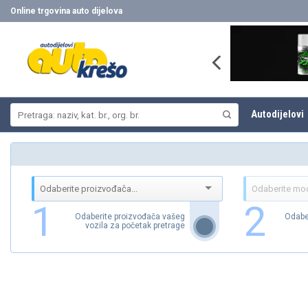
Skip
Online trgovina auto dijelova
to
content
Pretraži:
Autodijelovi
1
2
Odaberite proizvođača vašeg
Odabe
vozila za početak pretrage