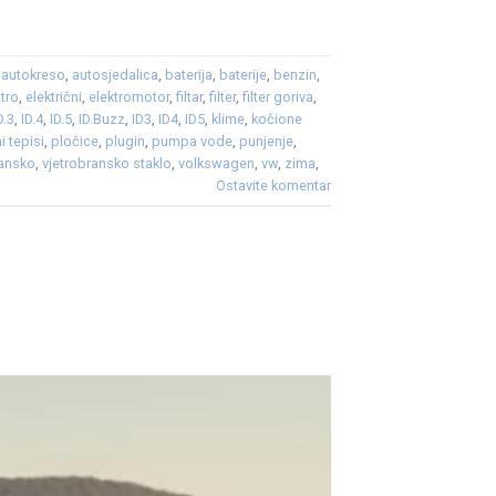
,
autokreso
,
autosjedalica
,
baterija
,
baterije
,
benzin
,
ctro
,
električni
,
elektromotor
,
filtar
,
filter
,
filter goriva
,
D.3
,
ID.4
,
ID.5
,
ID.Buzz
,
ID3
,
ID4
,
ID5
,
klime
,
kočione
i tepisi
,
pločice
,
plugin
,
pumpa vode
,
punjenje
,
ransko
,
vjetrobransko staklo
,
volkswagen
,
vw
,
zima
,
Ostavite komentar