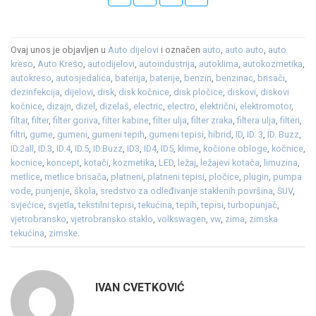
Ovaj unos je objavljen u
Auto dijelovi
i označen
auto
,
auto auto
,
auto
kreso
,
Auto Krešo
,
autodijelovi
,
autoindustrija
,
autoklima
,
autokozmetika
,
autokreso
,
autosjedalica
,
baterija
,
baterije
,
benzin
,
benzinac
,
brisači
,
dezinfekcija
,
dijelovi
,
disk
,
disk kočnice
,
disk pločice
,
diskovi
,
diskovi
kočnice
,
dizajn
,
dizel
,
dizelaš
,
electric
,
electro
,
električni
,
elektromotor
,
filtar
,
filter
,
filter goriva
,
filter kabine
,
filter ulja
,
filter zraka
,
filtera ulja
,
filteri
,
filtri
,
gume
,
gumeni
,
gumeni tepih
,
gumeni tepisi
,
hibrid
,
ID
,
ID. 3
,
ID. Buzz
,
ID.2all
,
ID.3
,
ID.4
,
ID.5
,
ID.Buzz
,
ID3
,
ID4
,
ID5
,
klime
,
kočione obloge
,
kočnice
,
kocnice
,
koncept
,
kotači
,
kozmetika
,
LED
,
ležaj
,
ležajevi kotača
,
limuzina
,
metlice
,
metlice brisača
,
platneni
,
platneni tepisi
,
pločice
,
plugin
,
pumpa
vode
,
punjenje
,
škola
,
sredstvo za odleđivanje staklenih površina
,
SUV
,
svjećice
,
svjetla
,
tekstilni tepisi
,
tekućina
,
tepih
,
tepisi
,
turbopunjač
,
vjetrobransko
,
vjetrobransko staklo
,
volkswagen
,
vw
,
zima
,
zimska
tekućina
,
zimske
.
IVAN CVETKOVIĆ