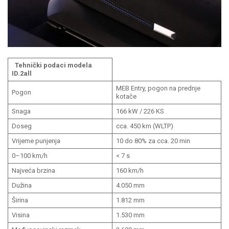
Tehnički podaci modela
ID.2all
MEB Entry, pogon na prednje
Pogon
kotače
Snaga
166 kW / 226 KS
Doseg
cca. 450 km (WLTP)
Vrijeme punjenja
10 do 80% za cca. 20 min
0–100 km/h
< 7 s
Najveća brzina
160 km/h
Dužina
4.050 mm
Širina
1.812 mm
Visina
1.530 mm