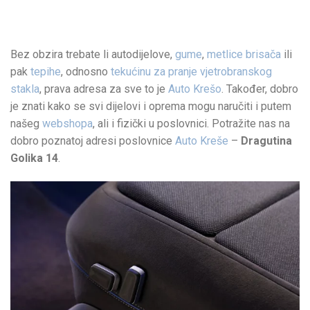
Bez obzira trebate li autodijelove,
gume
,
metlice brisača
ili
pak
tepihe
, odnosno
tekućinu za pranje vjetrobranskog
stakla
, prava adresa za sve to je
Auto Krešo
. Također, dobro
je znati kako se svi dijelovi i oprema mogu naručiti i putem
našeg
webshopa
, ali i fizički u poslovnici. Potražite nas na
dobro poznatoj adresi poslovnice
Auto Kreše
–
Dragutina
Golika 14
.