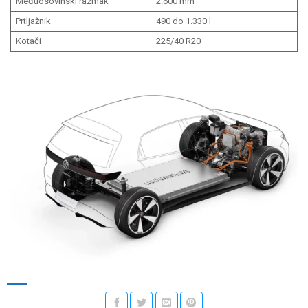
Međuosovinski razmak
2.600 mm
Prtljažnik
490 do 1.330 l
Kotači
225/40 R20