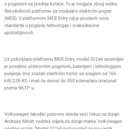
s pogonom na prednje kotače. To je moguće zbog velike
fleksibilnosti platforme za modularni električni pogon
(MEB). S platformom MEB Entry cilj je postaviti nove
standarde u pogledu tehnologije i svakodnevne
upotrebljivosti.
Uz poboljšanu platformu MEB Entry, model ID.2all opremljen
je posebno učinkovitim pogonom, baterijom i tehnologijom
punjenja. Ima snažan električni motor sa snagom od 166
kW/226 KS i imat će domet do 450 kilometara izračunat
prema WLTP-u.
Volkswagen također ponovno stavlja veći fokus na dizajn.
Andreas Mindt, voditelj odjela za dizajn marke Volkswagen
osobna vozila: ‘Model ID.2all nudi pogled na novi jezik