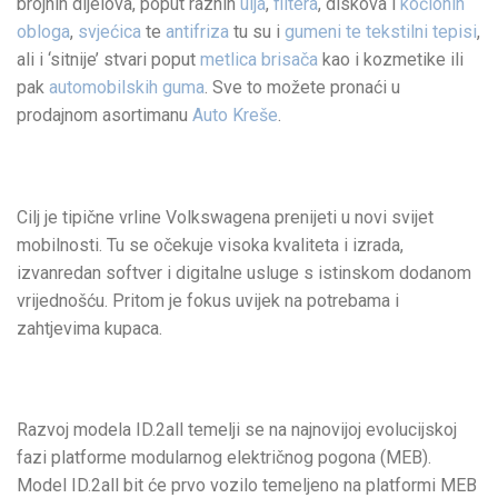
brojnih dijelova, poput raznih
ulja
,
filtera
, diskova i
kočionih
obloga
,
svjećica
te
antifriza
tu su i
gumeni te tekstilni tepisi
,
ali i ‘sitnije’ stvari poput
metlica brisača
kao i kozmetike ili
pak
automobilskih guma
. Sve to možete pronaći u
prodajnom asortimanu
Auto Kreše
.
Cilj je tipične vrline Volkswagena prenijeti u novi svijet
mobilnosti. Tu se očekuje visoka kvaliteta i izrada,
izvanredan softver i digitalne usluge s istinskom dodanom
vrijednošću. Pritom je fokus uvijek na potrebama i
zahtjevima kupaca.
Razvoj modela ID.2all temelji se na najnovijoj evolucijskoj
fazi platforme modularnog električnog pogona (MEB).
Model ID.2all bit će prvo vozilo temeljeno na platformi MEB