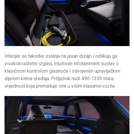
Interijer se također oslanja na jasan dizajn i odlikuju ga
visokokvalitetni izgled, intuitivan infotainment sustav s
klasičnom kontrolom glasnoće i odvojenim upravljačkim
dijelom klima-uređaja. Prtljažnik nudi 490-1330 litara,
vrijednost koja premašuje one u višim klasama vozila.