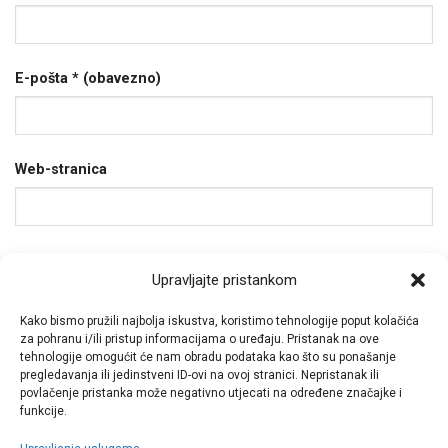
E-pošta
* (obavezno)
Web-stranica
Spremi moje ime, e-poštu i web-stranicu u ovom
Upravljajte pristankom
internet pregledniku za sljedeći put kada budem
komentirao.
Kako bismo pružili najbolja iskustva, koristimo tehnologije poput kolačića
za pohranu i/ili pristup informacijama o uređaju. Pristanak na ove
tehnologije omogućit će nam obradu podataka kao što su ponašanje
pregledavanja ili jedinstveni ID-ovi na ovoj stranici. Nepristanak ili
povlačenje pristanka može negativno utjecati na određene značajke i
funkcije.