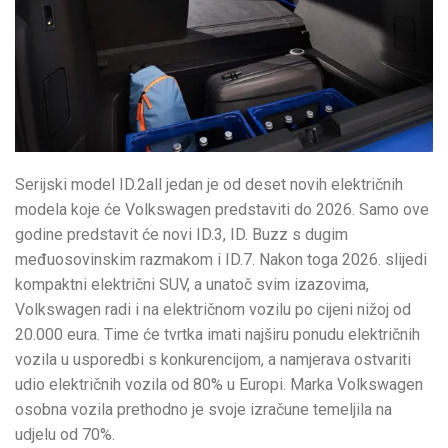
Serijski model ID.2all jedan je od deset novih električnih
modela koje će Volkswagen predstaviti do 2026. Samo ove
godine predstavit će novi ID.3, ID. Buzz s dugim
međuosovinskim razmakom i ID.7. Nakon toga 2026. slijedi
kompaktni električni SUV, a unatoč svim izazovima,
Volkswagen radi i na električnom vozilu po cijeni nižoj od
20.000 eura. Time će tvrtka imati najširu ponudu električnih
vozila u usporedbi s konkurencijom, a namjerava ostvariti
udio električnih vozila od 80% u Europi. Marka Volkswagen
osobna vozila prethodno je svoje izračune temeljila na
udjelu od 70%.