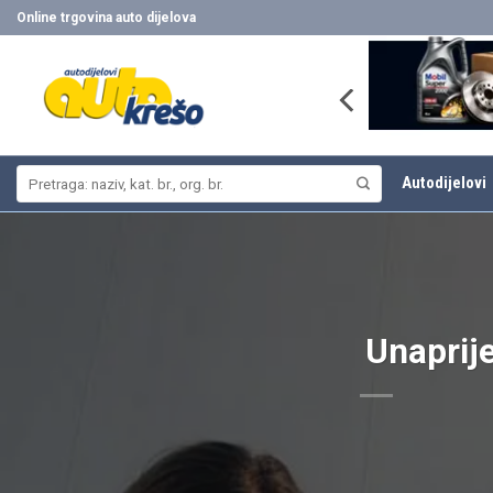
Skip
Online trgovina auto dijelova
to
content
Pretraži:
Autodijelovi
Unaprije