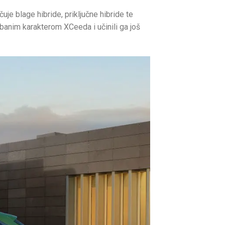
e blage hibride, priključne hibride te
rbanim karakterom XCeeda i učinili ga još