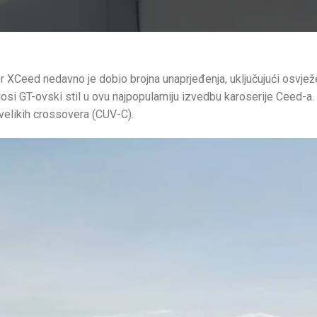
 XCeed nedavno je dobio brojna unaprjeđenja, uključujući osvježen
nosi GT-ovski stil u ovu najpopularniju izvedbu karoserije Ceed-
velikih crossovera (CUV-C).