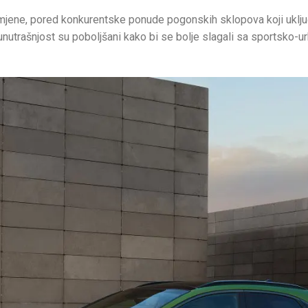
ene, pored konkurentske ponude pogonskih sklopova koji uključuj
 unutrašnjost su poboljšani kako bi se bolje slagali sa sportsko-u