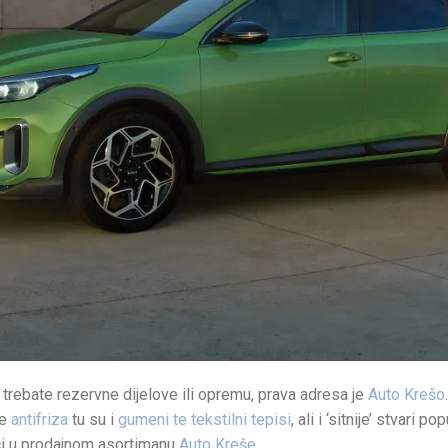
rebate rezervne dijelove ili opremu, prava adresa je
Auto Krešo
te
antifriza
tu su i
gumeni te tekstilni tepisi
, ali i ‘sitnije’ stvari po
ći u prodajnom asortimanu
Auto Kreše
.