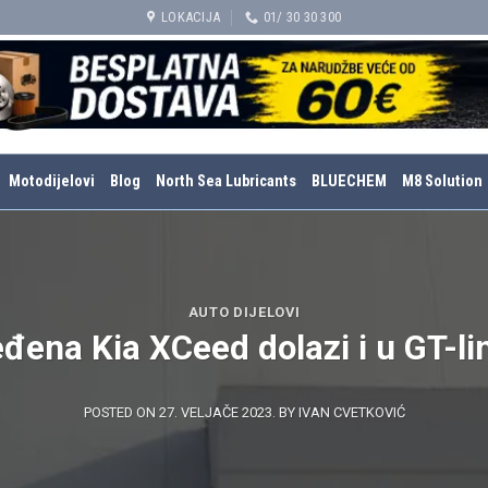
LOKACIJA
01/ 30 30 300
Motodijelovi
Blog
North Sea Lubricants
BLUECHEM
M8 Solution
AUTO DIJELOVI
đena Kia XCeed dolazi i u GT-lin
POSTED ON
27. VELJAČE 2023.
BY
IVAN CVETKOVIĆ