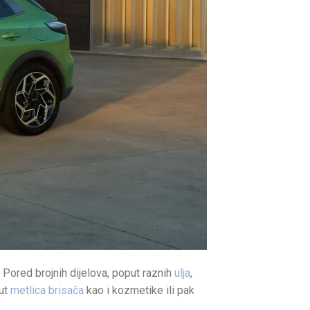
. Pored brojnih dijelova, poput raznih
ulja
,
put
metlica brisača
kao i kozmetike ili pak