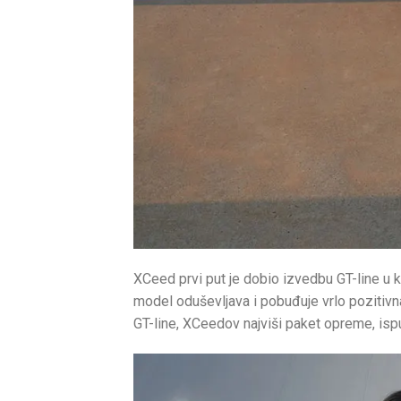
XCeed prvi put je dobio izvedbu GT-line u 
model oduševljava i pobuđuje vrlo pozitivna
GT-line, XCeedov najviši paket opreme, isp