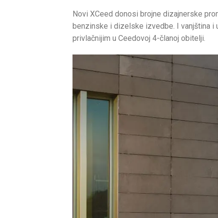
Novi XCeed donosi brojne dizajnerske promj
benzinske i dizelske izvedbe. I vanjština i
privlačnijim u Ceedovoj 4-članoj obitelji.