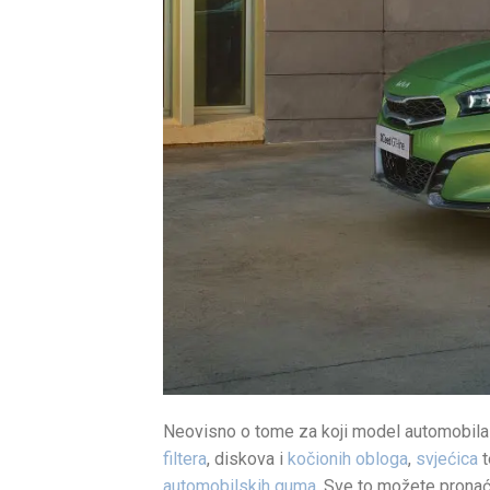
Neovisno o tome za koji model automobila t
filtera
, diskova i
kočionih obloga
,
svjećica
automobilskih guma
. Sve to možete prona