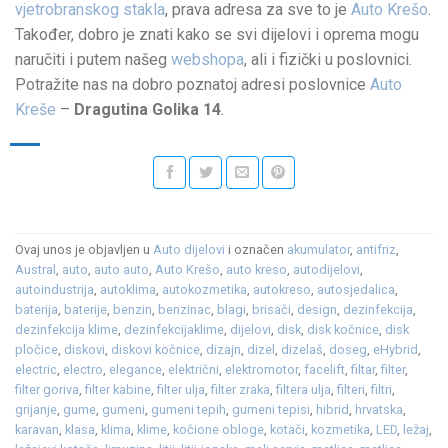
vjetrobranskog stakla
, prava adresa za sve to je
Auto Krešo
.
Također, dobro je znati kako se svi dijelovi i oprema mogu
naručiti i putem našeg
webshopa
, ali i fizički u poslovnici.
Potražite nas na dobro poznatoj adresi poslovnice
Auto
Kreše
–
Dragutina Golika 14
.
Ovaj unos je objavljen u
Auto dijelovi
i označen
akumulator
,
antifriz
,
Austral
,
auto
,
auto auto
,
Auto Krešo
,
auto kreso
,
autodijelovi
,
autoindustrija
,
autoklima
,
autokozmetika
,
autokreso
,
autosjedalica
,
baterija
,
baterije
,
benzin
,
benzinac
,
blagi
,
brisači
,
design
,
dezinfekcija
,
dezinfekcija klime
,
dezinfekcijaklime
,
dijelovi
,
disk
,
disk kočnice
,
disk
pločice
,
diskovi
,
diskovi kočnice
,
dizajn
,
dizel
,
dizelaš
,
doseg
,
eHybrid
,
electric
,
electro
,
elegance
,
električni
,
elektromotor
,
facelift
,
filtar
,
filter
,
filter goriva
,
filter kabine
,
filter ulja
,
filter zraka
,
filtera ulja
,
filteri
,
filtri
,
grijanje
,
gume
,
gumeni
,
gumeni tepih
,
gumeni tepisi
,
hibrid
,
hrvatska
,
karavan
,
klasa
,
klima
,
klime
,
kočione obloge
,
kotači
,
kozmetika
,
LED
,
ležaj
,