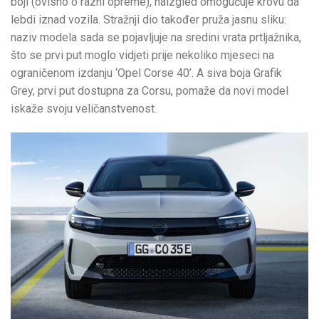
boji (ovisno o razni opreme), naizgled omogućuje krovu da
lebdi iznad vozila. Stražnji dio također pruža jasnu sliku:
naziv modela sada se pojavljuje na sredini vrata prtljažnika,
što se prvi put moglo vidjeti prije nekoliko mjeseci na
ograničenom izdanju ‘Opel Corse 40’. A siva boja Grafik
Grey, prvi put dostupna za Corsu, pomaže da novi model
iskaže svoju veličanstvenost.