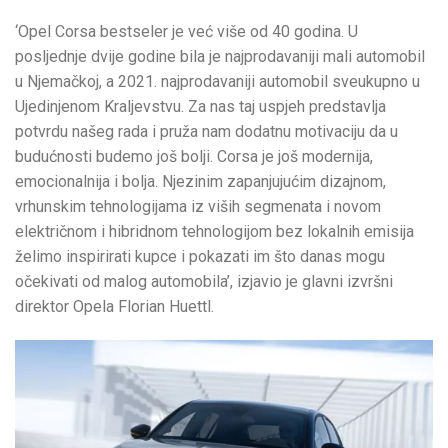
‘Opel Corsa bestseler je već više od 40 godina. U
posljednje dvije godine bila je najprodavaniji mali automobil
u Njemačkoj, a 2021. najprodavaniji automobil sveukupno u
Ujedinjenom Kraljevstvu. Za nas taj uspjeh predstavlja
potvrdu našeg rada i pruža nam dodatnu motivaciju da u
budućnosti budemo još bolji. Corsa je još modernija,
emocionalnija i bolja. Njezinim zapanjujućim dizajnom,
vrhunskim tehnologijama iz viših segmenata i novom
električnom i hibridnom tehnologijom bez lokalnih emisija
želimo inspirirati kupce i pokazati im što danas mogu
očekivati od malog automobila’, izjavio je glavni izvršni
direktor Opela Florian Huettl.