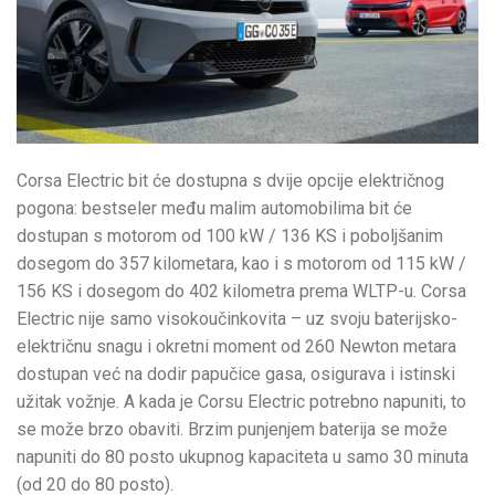
Corsa Electric bit će dostupna s dvije opcije električnog
pogona: bestseler među malim automobilima bit će
dostupan s motorom od 100 kW / 136 KS i poboljšanim
dosegom do 357 kilometara, kao i s motorom od 115 kW /
156 KS i dosegom do 402 kilometra prema WLTP-u. Corsa
Electric nije samo visokoučinkovita – uz svoju baterijsko-
električnu snagu i okretni moment od 260 Newton metara
dostupan već na dodir papučice gasa, osigurava i istinski
užitak vožnje. A kada je Corsu Electric potrebno napuniti, to
se može brzo obaviti. Brzim punjenjem baterija se može
napuniti do 80 posto ukupnog kapaciteta u samo 30 minuta
(od 20 do 80 posto).