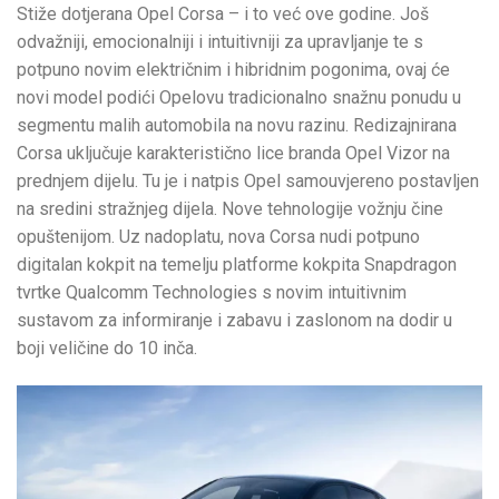
Stiže dotjerana Opel Corsa – i to već ove godine. Još
odvažniji, emocionalniji i intuitivniji za upravljanje te s
potpuno novim električnim i hibridnim pogonima, ovaj će
novi model podići Opelovu tradicionalno snažnu ponudu u
segmentu malih automobila na novu razinu. Redizajnirana
Corsa uključuje karakteristično lice branda Opel Vizor na
prednjem dijelu. Tu je i natpis Opel samouvjereno postavljen
na sredini stražnjeg dijela. Nove tehnologije vožnju čine
opuštenijom. Uz nadoplatu, nova Corsa nudi potpuno
digitalan kokpit na temelju platforme kokpita Snapdragon
tvrtke Qualcomm Technologies s novim intuitivnim
sustavom za informiranje i zabavu i zaslonom na dodir u
boji veličine do 10 inča.