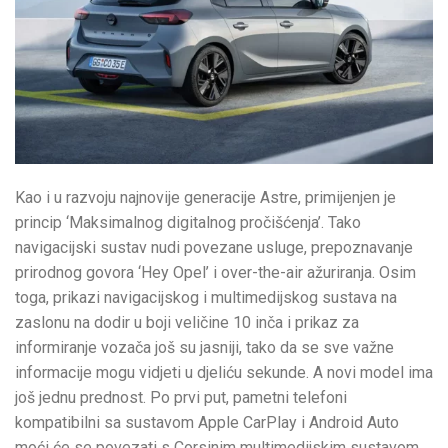
Kao i u razvoju najnovije generacije Astre, primijenjen je
princip ‘Maksimalnog digitalnog pročišćenja’. Tako
navigacijski sustav nudi povezane usluge, prepoznavanje
prirodnog govora ‘Hey Opel’ i over-the-air ažuriranja. Osim
toga, prikazi navigacijskog i multimedijskog sustava na
zaslonu na dodir u boji veličine 10 inča i prikaz za
informiranje vozača još su jasniji, tako da se sve važne
informacije mogu vidjeti u djeliću sekunde. A novi model ima
još jednu prednost. Po prvi put, pametni telefoni
kompatibilni sa sustavom Apple CarPlay i Android Auto
moći će se povezati s Corsinim multimedijskim sustavom