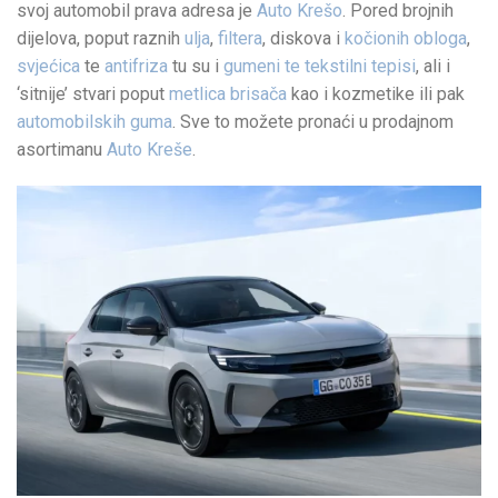
svoj automobil prava adresa je
Auto Krešo
. Pored brojnih
dijelova, poput raznih
ulja
,
filtera
, diskova i
kočionih obloga
,
svjećica
te
antifriza
tu su i
gumeni te tekstilni tepisi
, ali i
‘sitnije’ stvari poput
metlica brisača
kao i kozmetike ili pak
automobilskih guma
. Sve to možete pronaći u prodajnom
asortimanu
Auto Kreše
.