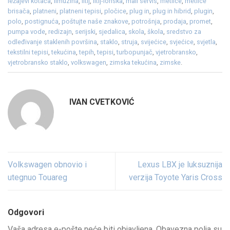
ležajevi kotača
,
limuzina
,
litij
,
litij-ionska
,
mali servis
,
metlice
,
metlice
brisača
,
platneni
,
platneni tepisi
,
pločice
,
plug in
,
plug in hibrid
,
plugin
,
polo
,
postignuća
,
poštujte naše znakove
,
potrošnja
,
prodaja
,
promet
,
pumpa vode
,
redizajn
,
serijski
,
sjedalica
,
skola
,
škola
,
sredstvo za
odleđivanje staklenih površina
,
staklo
,
struja
,
svijećice
,
svjećice
,
svjetla
,
tekstilni tepisi
,
tekućina
,
tepih
,
tepisi
,
turbopunjač
,
vjetrobransko
,
vjetrobransko staklo
,
volkswagen
,
zimska tekućina
,
zimske
.
IVAN CVETKOVIĆ
Volkswagen obnovio i
Lexus LBX je luksuznija
utegnuo Touareg
verzija Toyote Yaris Cross
Odgovori
Vaša adresa e-pošte neće biti objavljena.
Obavezna polja su