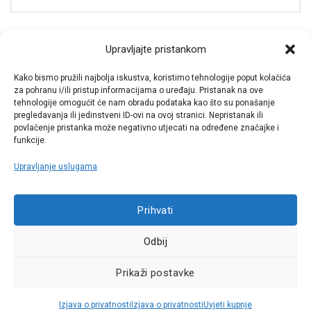
Spremi moje ime, e-poštu i web-stranicu u ovom
Upravljajte pristankom
internet pregledniku za sljedeći put kada budem
Kako bismo pružili najbolja iskustva, koristimo tehnologije poput kolačića
komentirao.
za pohranu i/ili pristup informacijama o uređaju. Pristanak na ove
tehnologije omogućit će nam obradu podataka kao što su ponašanje
pregledavanja ili jedinstveni ID-ovi na ovoj stranici. Nepristanak ili
povlačenje pristanka može negativno utjecati na određene značajke i
funkcije.
Upravljanje uslugama
Call centar
Prihvati
+38513030300
Odbij
Pratite nas
Prikaži postavke
Sva prava pridržana © 2021 W.A.O.
Izjava o privatnosti
Izjava o privatnosti
Uvjeti kupnje