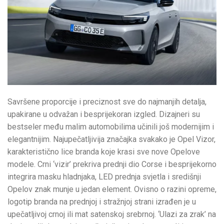
Savršene proporcije i preciznost sve do najmanjih detalja,
upakirane u odvažan i besprijekoran izgled. Dizajneri su
bestseler među malim automobilima učinili još modernijim i
elegantnijim. Najupečatljivija značajka svakako je Opel Vizor,
karakteristično lice branda koje krasi sve nove Opelove
modele. Crni ‘vizir’ prekriva prednji dio Corse i besprijekorno
integrira masku hladnjaka, LED prednja svjetla i središnji
Opelov znak munje u jedan element. Ovisno o razini opreme,
logotip branda na prednjoj i stražnjoj strani izrađen je u
upečatljivoj crnoj ili mat satenskoj srebrnoj. ‘Ulazi za zrak’ na