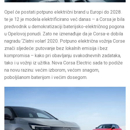
Opel će postati potpuno električni brand u Europi do 2028.
te je 12 je modela elektrificirano već danas – a Corsa je bila
predvodnik u demokratizaciji baterijsko-električnog pogona
u Opelovoj ponudi. Zato ne iznenađuje da je Corsa-e dobila
nagradu ‘Zlatni volan’ 2020. Potpuno električna vožnja Corse
znači sljedeće: putovanje bez lokalnih emisija i bez
kompromisa – kako pri obavljanju svakodnevnih zadataka,
tako i u vožnji iz užitka. Nova Corsa Electric sada to podiže
na novu razinu: većim izborom, većom snagom,
poboljšanom baterijom i većim dosegom.