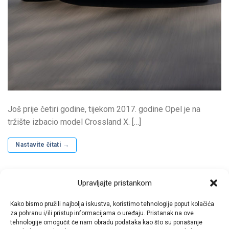
Još prije četiri godine, tijekom 2017. godine Opel je na
tržište izbacio model Crossland X. […]
Nastavite čitati
→
Objavljeno u
Auto dijelovi
|
Tagiran
antifriz
,
astra
,
cijene
,
corsa
,
Upravljajte pristankom
crossland
,
dijelovi
,
disk
,
diskovi
,
filter
,
filteri
,
gume
,
gumeni tepisi
,
hrvatska
,
kočione obloge
,
kočnice
,
ljetne
,
metlice brisača
,
opel
,
pločice
,
Kako bismo pružili najbolja iskustva, koristimo tehnologije poput kolačića
prodaja
,
sredstvo za odleđivanje staklenih površina
,
svjećice
,
tekstilni
za pohranu i/ili pristup informacijama o uređaju. Pristanak na ove
tepisi
,
tepisi
,
ulja
,
zimska tekućina
,
zimske
Ostavite komentar
tehnologije omogućit će nam obradu podataka kao što su ponašanje