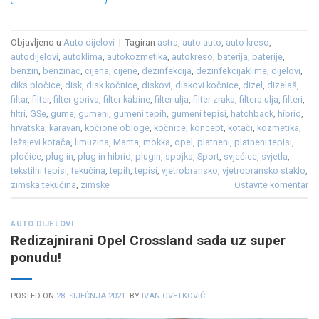
Objavljeno u
Auto dijelovi
|
Tagiran
astra
,
auto auto
,
auto kreso
,
autodijelovi
,
autoklima
,
autokozmetika
,
autokreso
,
baterija
,
baterije
,
benzin
,
benzinac
,
cijena
,
cijene
,
dezinfekcija
,
dezinfekcijaklime
,
dijelovi
,
diks pločice
,
disk
,
disk kočnice
,
diskovi
,
diskovi kočnice
,
dizel
,
dizelaš
,
filtar
,
filter
,
filter goriva
,
filter kabine
,
filter ulja
,
filter zraka
,
filtera ulja
,
filteri
,
filtri
,
GSe
,
gume
,
gumeni
,
gumeni tepih
,
gumeni tepisi
,
hatchback
,
hibrid
,
hrvatska
,
karavan
,
kočione obloge
,
kočnice
,
koncept
,
kotači
,
kozmetika
,
ležajevi kotača
,
limuzina
,
Manta
,
mokka
,
opel
,
platneni
,
platneni tepisi
,
pločice
,
plug in
,
plug in hibrid
,
plugin
,
spojka
,
Sport
,
svjećice
,
svjetla
,
tekstilni tepisi
,
tekućina
,
tepih
,
tepisi
,
vjetrobransko
,
vjetrobransko staklo
,
zimska tekućina
,
zimske
Ostavite komentar
AUTO DIJELOVI
Redizajnirani Opel Crossland sada uz super
ponudu!
POSTED ON
28. SIJEČNJA 2021.
BY
IVAN CVETKOVIĆ