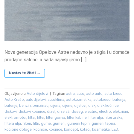
Nova generacija Opelove Astre nedavno je stigla i u domaće
prodajne salone, a sada najavljujemo […]
Nastavite čitati
→
Objavljeno u
Auto dijelovi
|
Tagiran
astra
,
auto
,
auto auto
,
auto kreso
,
Auto Krešo
,
autodijelovi
,
autoklima
,
autokozmetika
,
autokreso
,
baterija
,
baterije
,
benzin
,
benzinac
,
cijena
,
cijene
,
dijelovi
,
disk
,
disk kočnice
,
diskovi
,
diskovi kočnice
,
dizel
,
dizelaš
,
doseg
,
electric
,
electro
,
električni
,
elektromotor
,
filtar
,
filter
,
filter goriva
,
filter kabine
,
filter ulja
,
filter zraka
,
filtera ulja
,
filteri
,
filtri
,
gume
,
gumeni
,
gumeni tepih
,
gumeni tepisi
,
kočione obloge
,
kočnice
,
kocnice
,
koncept
,
kotači
,
kozmetika
,
LED
,