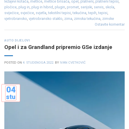
ležajevi kotača
,
metlice
,
metlice brisača
,
opel
,
platneni
,
platneni tepisi
,
pločice
,
plug in
,
plug in hibrid
,
plugin
,
promet
,
serijski
,
servis
,
skola
,
svijećice
,
svjećice
,
svjetla
,
tekstilni tepisi
,
tekućina
,
tepih
,
tepisi
,
vjetrobransko
,
vjetrobransko staklo
,
zima
,
zimska tekućina
,
zimske
Ostavite komentar
AUTO DIJELOVI
Opel i za Grandland pripremio GSe izdanje
POSTED ON
4. STUDENOGA 2022.
BY
IVAN CVETKOVIĆ
04
stu