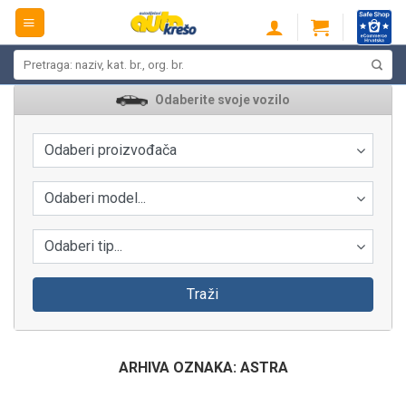
Skip
to
content
Pretraži:
Odaberite svoje vozilo
Odaberi proizvođača
Odaberi model...
Odaberi tip...
Traži
ARHIVA OZNAKA:
ASTRA