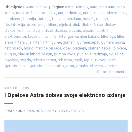
Objavljeno u
Auto dijelovi
|
Tagiran
astra
,
Astra G
,
auto
,
auto auto
,
auto
kreso
,
Auto Krešo
,
autodijelovi
,
autoindustrija
,
autoklima
,
autokozmetika
,
autokreso
,
baterija
,
baterije
,
benzin
,
benzinac
,
brisači
,
design
,
dezinfekcija
,
dezinfekcija klime
,
dijelovi
,
disk
,
disk kočnice
,
diskovi
,
diskovi kočnice
,
dizajn
,
dizel
,
dizelaš
,
electric
,
electro
,
električni
,
elektromotor
,
facelift
,
filtar
,
filter
,
filter goriva
,
filter kabine
,
filter ulja
,
filter
zraka
,
filtera ulja
,
filteri
,
filtri
,
gume
,
gumeni
,
gumeni tepih
,
gumeni tepisi
,
hatchback
,
hibrid
,
metlice brisača
,
opel
,
platneni
,
platneni tepisi
,
pločice
,
plug in
,
plug in hibrid
,
plugin
,
pumpa vode
,
punjenje
,
redizajn
,
svijećice
,
svjećice
,
svjetla
,
tekstilni tepisi
,
tekućina
,
tepih
,
tepisi
,
turbopunjač
,
vjetrobransko
,
vjetrobransko staklo
,
zima
,
zimska tekućina
,
zimske
Ostavite komentar
AUTO DIJELOVI
I Opelova Astra dobiva svoje električno izdanje
POSTED ON
7. PROSINCA 2022.
BY
IVAN CVETKOVIĆ