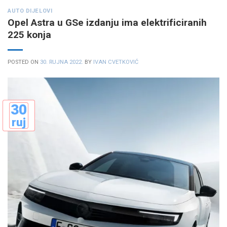
AUTO DIJELOVI
Opel Astra u GSe izdanju ima elektrificiranih
225 konja
POSTED ON
30. RUJNA 2022.
BY
IVAN CVETKOVIĆ
30
ruj