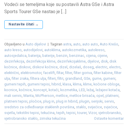
Vodeći se temeljima koje su postavili Astra GSe i Astra
Sports Tourer GSe nastao je […]
Nastavite čitati
→
Objavljeno u
Auto dijelovi
|
Tagiran
astra
,
auto
,
auto auto
,
Auto Krešo
,
auto kreso
,
autodijelovi
,
autoklima
,
autokozmetika
,
autokreso
,
autosjedalica
,
baterija
,
baterije
,
benzin
,
benzinac
,
cijena
,
cijene
,
dezinfekcija
,
dezinfekcija klime
,
dezinfekcijaklime
,
dijelovi
,
disk
,
disk
kočnice
,
diskovi
,
diskovi kočnice
,
dizel
,
dizelaš
,
doseg
,
electric
,
electro
,
električni
,
elektromotor
,
facelift
,
filtar
,
filter
,
filter goriva
,
filter kabine
,
filter
ulja
,
filter zraka
,
filtera ulja
,
filteri
,
filtri
,
grandland
,
GSe
,
gume
,
gumeni
,
gumeni tepih
,
gumeni tepisi
,
hibrid
,
klasa
,
klima
,
klime
,
kočione obloge
,
kocnice
,
kočnice
,
koncept
,
kotači
,
kozmetika
,
LED
,
ležaj
,
ležajevi kotača
,
mali servis
,
Manta
,
McPherson
,
metlice
,
metlice brisača
,
opel
,
platneni
,
platneni tepisi
,
pločice
,
plug in
,
plug in hibrid
,
plugin
,
serijski
,
servis
,
sredstvo za odleđivanje staklenih površina
,
staklo
,
svijećice
,
svjećice
,
svjetla
,
tekstilni tepisi
,
tekućina
,
tepih
,
tepisi
,
tourer
,
Vizor
,
vjetrobransko
,
vjetrobransko staklo
,
zimska tekućina
Ostavite komentar