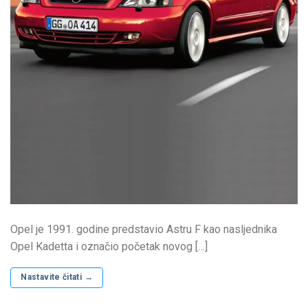
Opel je 1991. godine predstavio Astru F kao nasljednika
Opel Kadetta i označio početak novog […]
Nastavite čitati
→