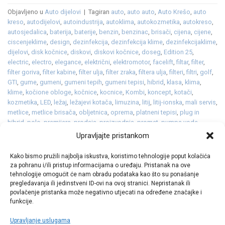
Objavljeno u
Auto dijelovi
|
Tagiran
auto
,
auto auto
,
Auto Krešo
,
auto
kreso
,
autodijelovi
,
autoindustrija
,
autoklima
,
autokozmetika
,
autokreso
,
autosjedalica
,
baterija
,
baterije
,
benzin
,
benzinac
,
brisači
,
cijena
,
cijene
,
ciscenjeklime
,
design
,
dezinfekcija
,
dezinfekcija klime
,
dezinfekcijaklime
,
dijelovi
,
disk kočnice
,
diskovi
,
diskovi kočnice
,
doseg
,
Edition 25
,
electric
,
electro
,
elegance
,
električni
,
elektromotor
,
facelift
,
filtar
,
filter
,
filter goriva
,
filter kabine
,
filter ulja
,
filter zraka
,
filtera ulja
,
filteri
,
filtri
,
golf
,
GTI
,
gume
,
gumeni
,
gumeni tepih
,
gumeni tepisi
,
hibrid
,
klasa
,
klima
,
klime
,
kočione obloge
,
kočnice
,
kocnice
,
Kombi
,
koncept
,
kotači
,
kozmetika
,
LED
,
ležaj
,
ležajevi kotača
,
limuzina
,
litij
,
litij-ionska
,
mali servis
,
metlice
,
metlice brisača
,
obljetnica
,
oprema
,
platneni tepisi
,
plug in
hibrid
,
polo
,
premijera
,
prodaja
,
proizvodnja
,
promet
,
pumpa vode
,
punjenje
,
redizajn
,
rezervni
,
serijski
,
servis
,
sjedalica
,
sredstvo za
Upravljajte pristankom
odleđivanje staklenih površina
,
staklo
,
svijećice
,
svjećice
,
svjetla
,
tekstilni
tepisi
,
tekućina
,
tepih
,
tepisi
,
TSI
,
turbopunjač
,
vjetrobransko
,
Kako bismo pružili najbolja iskustva, koristimo tehnologije poput kolačića
vjetrobransko staklo
,
volkswagen
,
vw
,
zima
,
zimska tekućina
,
zimske
,
za pohranu i/ili pristup informacijama o uređaju. Pristanak na ove
žmigavci
Ostavite komentar
tehnologije omogućit će nam obradu podataka kao što su ponašanje
pregledavanja ili jedinstveni ID-ovi na ovoj stranici. Nepristanak ili
povlačenje pristanka može negativno utjecati na određene značajke i
funkcije.
Upravljanje uslugama