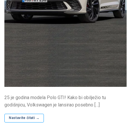
25 je godina modela Polo GTI! Kako bi obilježio tu
godišnjicu, Volkswagen je lansirao posebno […]
Nastavite čitati
→