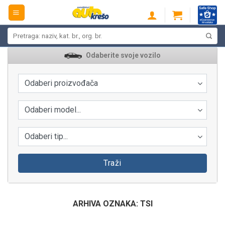
Skip
to
content
Pretraži:
Odaberite svoje vozilo
Odaberi proizvođača
Odaberi model...
Odaberi tip...
Traži
ARHIVA OZNAKA:
TSI