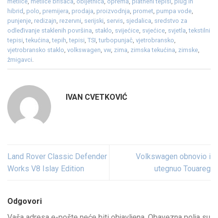
metlice
,
metlice brisača
,
obljetnica
,
oprema
,
platneni tepisi
,
plug in
hibrid
,
polo
,
premijera
,
prodaja
,
proizvodnja
,
promet
,
pumpa vode
,
punjenje
,
redizajn
,
rezervni
,
serijski
,
servis
,
sjedalica
,
sredstvo za
odleđivanje staklenih površina
,
staklo
,
svijećice
,
svjećice
,
svjetla
,
tekstilni
tepisi
,
tekućina
,
tepih
,
tepisi
,
TSI
,
turbopunjač
,
vjetrobransko
,
vjetrobransko staklo
,
volkswagen
,
vw
,
zima
,
zimska tekućina
,
zimske
,
žmigavci
.
IVAN CVETKOVIĆ
Land Rover Classic Defender
Volkswagen obnovio i
Works V8 Islay Edition
utegnuo Touareg
Odgovori
Vaša adresa e-pošte neće biti objavljena.
Obavezna polja su