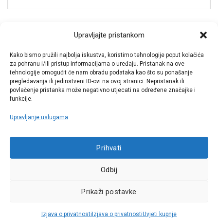
Spremi moje ime, e-poštu i web-stranicu u ovom
Upravljajte pristankom
internet pregledniku za sljedeći put kada budem
Kako bismo pružili najbolja iskustva, koristimo tehnologije poput kolačića
komentirao.
za pohranu i/ili pristup informacijama o uređaju. Pristanak na ove
tehnologije omogućit će nam obradu podataka kao što su ponašanje
pregledavanja ili jedinstveni ID-ovi na ovoj stranici. Nepristanak ili
povlačenje pristanka može negativno utjecati na određene značajke i
funkcije.
Upravljanje uslugama
Call centar
Prihvati
+38513030300
Odbij
Pratite nas
Prikaži postavke
Sva prava pridržana © 2021 W.A.O.
Izjava o privatnosti
Izjava o privatnosti
Uvjeti kupnje