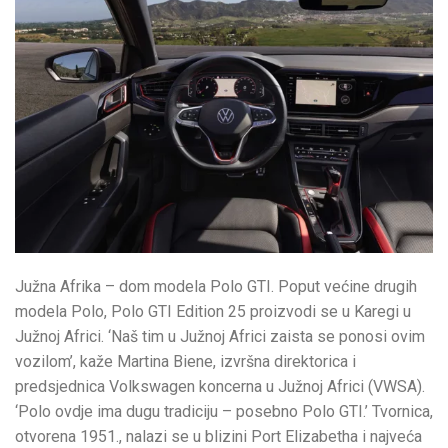
Južna Afrika – dom modela Polo GTI. Poput većine drugih
modela Polo, Polo GTI Edition 25 proizvodi se u Karegi u
Južnoj Africi. ‘Naš tim u Južnoj Africi zaista se ponosi ovim
vozilom’, kaže Martina Biene, izvršna direktorica i
predsjednica Volkswagen koncerna u Južnoj Africi (VWSA).
‘Polo ovdje ima dugu tradiciju – posebno Polo GTI.’ Tvornica,
otvorena 1951., nalazi se u blizini Port Elizabetha i najveća