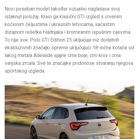
Novi poseban model također vizualno naglašava svoj
istaknut položaj. Krasi ga klasični GTI izgled s crvenim
kočionim čeljustima i ukrasnim letvicama, saćastim
dizajnom rešetke hladnjaka i kromiranim ispušnim cijevima.
To nije sve. Polo GTI Edition 25 uključuje niz dodatnih
ekskluzivnih značajki opreme uključujući 18-inčne kotače od
lakog metala Adelaide sjajne crne boje, crni krov i crna
vanjska zrcala. Sve te značajke pridonose stvaranju njegova
sportskog izgleda.