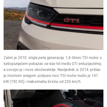
Zatim je 2010. stigla peta generacija. 1,4-litreni TSI motor s
turbopunjačem pokazao se kao hit među GTI entuzijastima,
a osvojio je i nove obožavatelje. Nasljednik iz 2014. prštao
je moćnom snagom: potpuno novi TSI motor nudio je 141
kW (192 KS) i maksimalnu brzinu od 236 km/h.