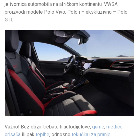
je tvornica automobila na afričkom kontinentu. VWSA
proizvodi modele Polo Vivo, Polo i – ekskluzivno – Polo
GTI.
Važno! Bez obzir trebate li autodijelove,
gume
,
metlice
brisača
ili pak
tepihe
, odnosno
tekućinu za pranje