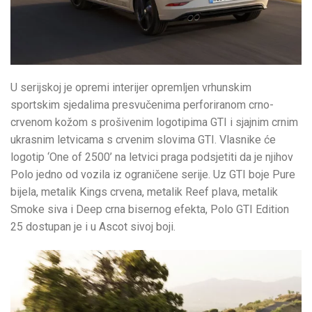
U serijskoj je opremi interijer opremljen vrhunskim
sportskim sjedalima presvučenima perforiranom crno-
crvenom kožom s prošivenim logotipima GTI i sjajnim crnim
ukrasnim letvicama s crvenim slovima GTI. Vlasnike će
logotip ‘One of 2500’ na letvici praga podsjetiti da je njihov
Polo jedno od vozila iz ograničene serije. Uz GTI boje Pure
bijela, metalik Kings crvena, metalik Reef plava, metalik
Smoke siva i Deep crna bisernog efekta, Polo GTI Edition
25 dostupan je i u Ascot sivoj boji.