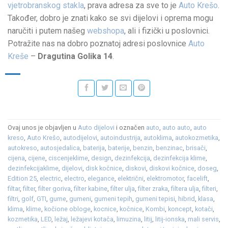
vjetrobranskog stakla
, prava adresa za sve to je
Auto Krešo
.
Također, dobro je znati kako se svi dijelovi i oprema mogu
naručiti i putem našeg
webshopa
, ali i fizički u poslovnici.
Potražite nas na dobro poznatoj adresi poslovnice
Auto
Kreše
–
Dragutina Golika 14
.
Ovaj unos je objavljen u
Auto dijelovi
i označen
auto
,
auto auto
,
auto
kreso
,
Auto Krešo
,
autodijelovi
,
autoindustrija
,
autoklima
,
autokozmetika
,
autokreso
,
autosjedalica
,
baterija
,
baterije
,
benzin
,
benzinac
,
brisači
,
cijena
,
cijene
,
ciscenjeklime
,
design
,
dezinfekcija
,
dezinfekcija klime
,
dezinfekcijaklime
,
dijelovi
,
disk kočnice
,
diskovi
,
diskovi kočnice
,
doseg
,
Edition 25
,
electric
,
electro
,
elegance
,
električni
,
elektromotor
,
facelift
,
filtar
,
filter
,
filter goriva
,
filter kabine
,
filter ulja
,
filter zraka
,
filtera ulja
,
filteri
,
filtri
,
golf
,
GTI
,
gume
,
gumeni
,
gumeni tepih
,
gumeni tepisi
,
hibrid
,
klasa
,
klima
,
klime
,
kočione obloge
,
kocnice
,
kočnice
,
Kombi
,
koncept
,
kotači
,
kozmetika
,
LED
,
ležaj
,
ležajevi kotača
,
limuzina
,
litij
,
litij-ionska
,
mali servis
,