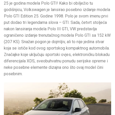
25 je godina modela Polo GTI! Kako bi obilježio tu
godišnjicu, Volkswagen je lansirao posebno izdanje modela
Polo GTI Edition 25. Godine 1998. Polo je svom imenu prvi
put dodao tri legendarna slova – GTI. Sada, četvrt stoljeća
nakon lansiranja modela Polo III GTI, VW predstavlja
ograničeno izdanje trenutačnog modela Polo GTI sa 152 kW
(207 KS). Snažan pogon je dojmljiv, ali to nije jedina stvar
koja se ističe kod ovog sportskog kompaktnog automobila.
Značajke koje uključuju sportski ovjes, elektroničku blokadu
diferencijala XDS, sveobuhvatnu ponudu serijske opreme i
neke posebne elemente dizajna ono što ovaj model čini
posebnim.