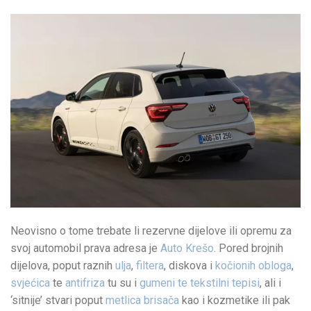
Neovisno o tome trebate li rezervne dijelove ili opremu za
svoj automobil prava adresa je
Auto Krešo
. Pored brojnih
dijelova, poput raznih
ulja
,
filtera
, diskova i
kočionih obloga
,
svjećica
te
antifriza
tu su i
gumeni te tekstilni tepisi
, ali i
‘sitnije’ stvari poput
metlica brisača
kao i kozmetike ili pak