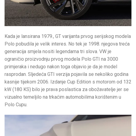
Kada je lansirana 1979., GT varijanta prvog serijskog modela
Polo pobudila je velik interes. No tek je 1998. njegova treća
generacija smjela nositi legendarna tri slova. VW je
ograničio proizvodnju prvog modela Polo GTI na 3000
primjeraka i nedugo nakon toga objavio je da je model
rasprodan. Sljedeća GTI verzija pojavila se nekoliko godina
kasnije tijekom 2006. Izdanje Cup Edition s motorom od 132
kW (180 KS) bilo je prava poslastica za obožavatelje jer se
vizualno temeljilo na trkaćim automobilima korištenim u
Polo Cupu.