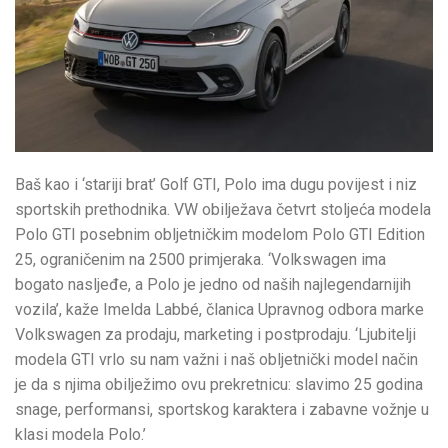
Baš kao i ‘stariji brat’ Golf GTI, Polo ima dugu povijest i niz
sportskih prethodnika. VW obilježava četvrt stoljeća modela
Polo GTI posebnim obljetničkim modelom Polo GTI Edition
25, ograničenim na 2500 primjeraka. ‘Volkswagen ima
bogato nasljeđe, a Polo je jedno od naših najlegendarnijih
vozila’, kaže Imelda Labbé, članica Upravnog odbora marke
Volkswagen za prodaju, marketing i postprodaju. ‘Ljubitelji
modela GTI vrlo su nam važni i naš obljetnički model način
je da s njima obilježimo ovu prekretnicu: slavimo 25 godina
snage, performansi, sportskog karaktera i zabavne vožnje u
klasi modela Polo.’