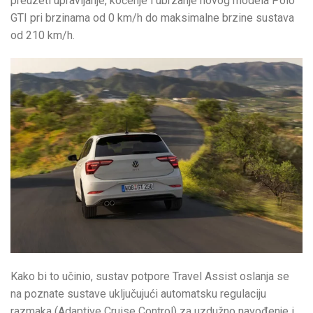
preuzeti upravljanje, kočenje i ubrzanje novog modela Polo
GTI pri brzinama od 0 km/h do maksimalne brzine sustava
od 210 km/h.
Kako bi to učinio, sustav potpore Travel Assist oslanja se
na poznate sustave uključujući automatsku regulaciju
razmaka (Adaptive Cruise Control) za uzdužno navođenje i