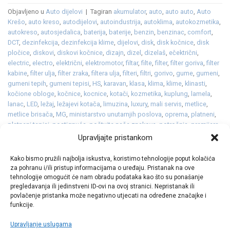
Objavljeno u
Auto dijelovi
|
Tagiran
akumulator
,
auto
,
auto auto
,
Auto
Krešo
,
auto kreso
,
autodijelovi
,
autoindustrija
,
autoklima
,
autokozmetika
,
autokreso
,
autosjedalica
,
baterija
,
baterije
,
benzin
,
benzinac
,
comfort
,
DCT
,
dezinfekcija
,
dezinfekcija klime
,
dijelovi
,
disk
,
disk kočnice
,
disk
pločice
,
diskovi
,
diskovi kočnice
,
dizajn
,
dizel
,
dizelaš
,
ečektrični
,
electric
,
electro
,
električni
,
elektromotor
,
filtar
,
filte
,
filter
,
filter goriva
,
filter
kabine
,
filter ulja
,
filter zraka
,
filtera ulja
,
filteri
,
filtri
,
gorivo
,
gume
,
gumeni
,
gumeni tepih
,
gumeni tepisi
,
HS
,
karavan
,
klasa
,
klima
,
klime
,
klinasti
,
kočione obloge
,
kočnice
,
kocnice
,
kotači
,
kozmetika
,
kuplung
,
lamela
,
lanac
,
LED
,
ležaj
,
ležajevi kotača
,
limuzina
,
luxury
,
mali servis
,
metlice
,
metlice brisača
,
MG
,
ministarstvo unutarnjih poslova
,
oprema
,
platneni
,
platneni tepisi
,
postignuća
,
poštujte naše znakove
,
potrošnja
,
premijera
,
proizvodnja
,
pumpa vode
,
punjenje
,
razvod lanca
,
redizajn
,
remen
,
Upravljajte pristankom
serijski
,
servis
,
sredstvo za odleđivanje staklenih površina
,
staklo
,
struja
,
svjećice
,
svjetla
,
turbopunjač
,
ulja
,
ulje
,
vjetrobransko
,
vjetrobransko
Kako bismo pružili najbolja iskustva, koristimo tehnologije poput kolačića
staklo
,
zima
,
zimska tekućina
,
zimske
,
žmigavci
,
zupčasti
za pohranu i/ili pristup informacijama o uređaju. Pristanak na ove
Ostavite komentar
tehnologije omogućit će nam obradu podataka kao što su ponašanje
pregledavanja ili jedinstveni ID-ovi na ovoj stranici. Nepristanak ili
povlačenje pristanka može negativno utjecati na određene značajke i
funkcije.
Upravljanje uslugama