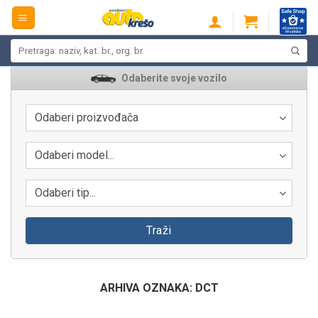
Skip
to
content
Pretraži:
Odaberite svoje vozilo
Odaberi proizvođača
Odaberi model...
Odaberi tip...
Traži
ARHIVA OZNAKA:
DCT