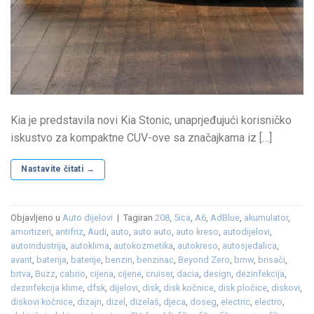
Kia je predstavila novi Kia Stonic, unaprjeđujući korisničko
iskustvo za kompaktne CUV-ove sa značajkama iz […]
Nastavite čitati
→
Objavljeno u
Auto dijelovi
|
Tagiran
208
,
5ica
,
A6
,
AdBlue
,
akumulator
,
amortizeri
,
antifriz
,
Audi
,
auto
,
auto auto
,
auto kreso
,
autodijelovi
,
autoindustrija
,
autoklima
,
autokozmetika
,
autokreso
,
autosjedalica
,
avant
,
baterija
,
baterije
,
benzin
,
benzinac
,
Beyond Zero
,
bmw
,
brisači
,
brtva
,
Buzz
,
cabrio
,
cijena
,
cijene
,
cruiser
,
dacia
,
design
,
dezinfekcija
,
dezinfekcija klime
,
dfsk
,
dijelovi
,
disk
,
disk kočnice
,
disk pločice
,
diskovi
,
diskovi kočnice
,
dizajn
,
dizel
,
dizelaš
,
djeca
,
doseg
,
electric
,
electro
,