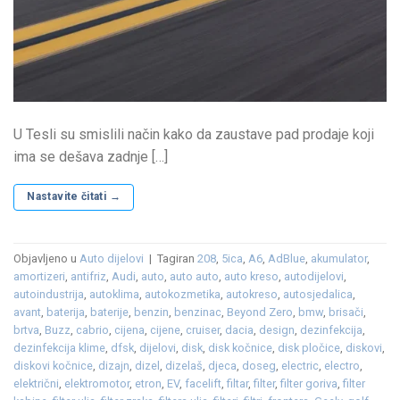
U Tesli su smislili način kako da zaustave pad prodaje koji
ima se dešava zadnje […]
Nastavite čitati
→
Objavljeno u
Auto dijelovi
|
Tagiran
208
,
5ica
,
A6
,
AdBlue
,
akumulator
,
amortizeri
,
antifriz
,
Audi
,
auto
,
auto auto
,
auto kreso
,
autodijelovi
,
autoindustrija
,
autoklima
,
autokozmetika
,
autokreso
,
autosjedalica
,
avant
,
baterija
,
baterije
,
benzin
,
benzinac
,
Beyond Zero
,
bmw
,
brisači
,
brtva
,
Buzz
,
cabrio
,
cijena
,
cijene
,
cruiser
,
dacia
,
design
,
dezinfekcija
,
dezinfekcija klime
,
dfsk
,
dijelovi
,
disk
,
disk kočnice
,
disk pločice
,
diskovi
,
diskovi kočnice
,
dizajn
,
dizel
,
dizelaš
,
djeca
,
doseg
,
electric
,
electro
,
električni
,
elektromotor
,
etron
,
EV
,
facelift
,
filtar
,
filter
,
filter goriva
,
filter