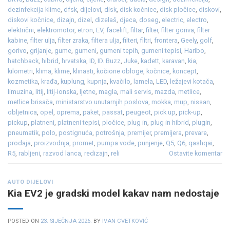
dezinfekcija klime
,
dfsk
,
dijelovi
,
disk
,
disk kočnice
,
disk pločice
,
diskovi
,
diskovi kočnice
,
dizajn
,
dizel
,
dizelaš
,
djeca
,
doseg
,
electric
,
electro
,
električni
,
elektromotor
,
etron
,
EV
,
facelift
,
filtar
,
filter
,
filter goriva
,
filter
kabine
,
filter ulja
,
filter zraka
,
filtera ulja
,
filteri
,
filtri
,
frontera
,
Geely
,
golf
,
gorivo
,
grijanje
,
gume
,
gumeni
,
gumeni tepih
,
gumeni tepisi
,
Haribo
,
hatchback
,
hibrid
,
hrvatska
,
ID
,
ID. Buzz
,
Juke
,
kadett
,
karavan
,
kia
,
kilometri
,
klima
,
klime
,
klinasti
,
kočione obloge
,
kočnice
,
koncept
,
kozmetika
,
krađa
,
kuplung
,
kupnja
,
kvačilo
,
lamela
,
LED
,
ležajevi kotača
,
limuzina
,
litij
,
litij-ionska
,
ljetne
,
magla
,
mali servis
,
mazda
,
metlice
,
metlice brisača
,
ministarstvo unutarnjih poslova
,
mokka
,
mup
,
nissan
,
obljetnica
,
opel
,
oprema
,
paket
,
passat
,
peugeot
,
pick up
,
pick-up
,
pickup
,
platneni
,
platneni tepisi
,
pločice
,
plug in
,
plug in hibrid
,
plugin
,
pneumatik
,
polo
,
postignuća
,
potrošnja
,
premijer
,
premijera
,
prevare
,
prodaja
,
proizvodnja
,
promet
,
pumpa vode
,
punjenje
,
Q5
,
Q6
,
qashqai
,
R5
,
rabljeni
,
razvod lanca
,
redizajn
,
reli
Ostavite komentar
AUTO DIJELOVI
Kia EV2 je gradski model kakav nam nedostaje
POSTED ON
23. SIJEČNJA 2026.
BY
IVAN CVETKOVIĆ