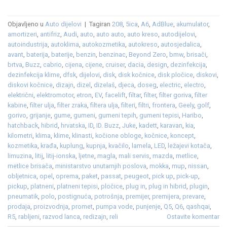
Objavljeno u
Auto dijelovi
|
Tagiran
208
,
5ica
,
A6
,
AdBlue
,
akumulator
,
amortizeri
,
antifriz
,
Audi
,
auto
,
auto auto
,
auto kreso
,
autodijelovi
,
autoindustrija
,
autoklima
,
autokozmetika
,
autokreso
,
autosjedalica
,
avant
,
baterija
,
baterije
,
benzin
,
benzinac
,
Beyond Zero
,
bmw
,
brisači
,
brtva
,
Buzz
,
cabrio
,
cijena
,
cijene
,
cruiser
,
dacia
,
design
,
dezinfekcija
,
dezinfekcija klime
,
dfsk
,
dijelovi
,
disk
,
disk kočnice
,
disk pločice
,
diskovi
,
diskovi kočnice
,
dizajn
,
dizel
,
dizelaš
,
djeca
,
doseg
,
electric
,
electro
,
električni
,
elektromotor
,
etron
,
EV
,
facelift
,
filtar
,
filter
,
filter goriva
,
filter
kabine
,
filter ulja
,
filter zraka
,
filtera ulja
,
filteri
,
filtri
,
frontera
,
Geely
,
golf
,
gorivo
,
grijanje
,
gume
,
gumeni
,
gumeni tepih
,
gumeni tepisi
,
Haribo
,
hatchback
,
hibrid
,
hrvatska
,
ID
,
ID. Buzz
,
Juke
,
kadett
,
karavan
,
kia
,
kilometri
,
klima
,
klime
,
klinasti
,
kočione obloge
,
kočnice
,
koncept
,
kozmetika
,
krađa
,
kuplung
,
kupnja
,
kvačilo
,
lamela
,
LED
,
ležajevi kotača
,
limuzina
,
litij
,
litij-ionska
,
ljetne
,
magla
,
mali servis
,
mazda
,
metlice
,
metlice brisača
,
ministarstvo unutarnjih poslova
,
mokka
,
mup
,
nissan
,
obljetnica
,
opel
,
oprema
,
paket
,
passat
,
peugeot
,
pick up
,
pick-up
,
pickup
,
platneni
,
platneni tepisi
,
pločice
,
plug in
,
plug in hibrid
,
plugin
,
pneumatik
,
polo
,
postignuća
,
potrošnja
,
premijer
,
premijera
,
prevare
,
prodaja
,
proizvodnja
,
promet
,
pumpa vode
,
punjenje
,
Q5
,
Q6
,
qashqai
,
R5
,
rabljeni
,
razvod lanca
,
redizajn
,
reli
Ostavite komentar