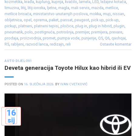
kozmetika
,
krađa
,
kuplung
,
kupnja
,
kvačilo
,
lamela
,
LED
,
ležajevi kotača
,
limuzina
,
litij
,
litij-ionska
,
ljetne
,
magla
,
mali servis
,
mazda
,
metlice
,
metlice brisača
,
ministarstvo unutarnjih poslova
,
mokka
,
mup
,
nissan
,
obljetnica
,
opel
,
oprema
,
paket
,
passat
,
peugeot
,
pick up
,
pick-up
,
pickup
,
platneni
,
platneni tepisi
,
pločice
,
plug in
,
plug in hibrid
,
plugin
,
pneumatik
,
polo
,
postignuća
,
potrošnja
,
premijer
,
premijera
,
prevare
,
prodaja
,
proizvodnja
,
promet
,
pumpa vode
,
punjenje
,
Q5
,
Q6
,
qashqai
,
R5
,
rabljeni
,
razvod lanca
,
redizajn
,
reli
Ostavite komentar
AUTO DIJELOVI
Deveta generacija Toyote Hilux kao hibrid ili EV
POSTED ON
16. SIJEČNJA 2026.
BY
IVAN CVETKOVIĆ
16
sij