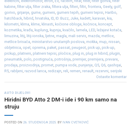
električni
,
elektromotor
,
etron
,
EV
,
facelift
,
filtar
,
filter
,
filter goriva
,
filter
kabine
,
filter ulja
,
filter zraka
,
filtera ulja
,
filteri
,
filtri
,
frontera
,
Geely
,
golf
,
gorivo
,
grijanje
,
gume
,
gumeni
,
gumeni tepih
,
gumeni tepisi
,
Haribo
,
hatchback
,
hibrid
,
hrvatska
,
ID
,
ID. Buzz
,
Juke
,
kadett
,
karavan
,
kia
,
kilometri
,
klima
,
klime
,
klinasti
,
kočione obloge
,
kočnice
,
koncept
,
kozmetika
,
krađa
,
kuplung
,
kupnja
,
kvačilo
,
lamela
,
LED
,
ležajevi kotača
,
limuzina
,
litij
,
litij-ionska
,
ljetne
,
magla
,
mali servis
,
mazda
,
metlice
,
metlice brisača
,
ministarstvo unutarnjih poslova
,
mokka
,
mup
,
nissan
,
obljetnica
,
opel
,
oprema
,
paket
,
passat
,
peugeot
,
pick up
,
pick-up
,
pickup
,
platneni
,
platneni tepisi
,
pločice
,
plug in
,
plug in hibrid
,
plugin
,
pneumatik
,
polo
,
postignuća
,
potrošnja
,
premijer
,
premijera
,
prevare
,
prodaja
,
proizvodnja
,
promet
,
pumpa vode
,
punjenje
,
Q5
,
Q6
,
qashqai
,
R5
,
rabljeni
,
razvod lanca
,
redizajn
,
reli
,
remen
,
renault
,
rezervni
,
serijski
Ostavite komentar
AUTO DIJELOVI
Hiridni BYD Atto 2 DM-i ide i 90 km samo na
struju
POSTED ON
26. STUDENOGA 2025.
BY
IVAN CVETKOVIĆ