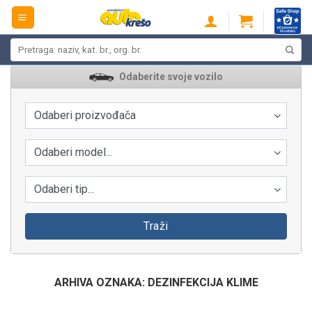
Skip
to
content
Pretraži:
Odaberite svoje vozilo
Odaberi proizvođača
Odaberi model...
Odaberi tip...
Traži
ARHIVA OZNAKA:
DEZINFEKCIJA KLIME