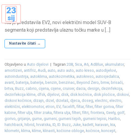
23
sij
Kia je predstavila EV2, novi električni model SUV-B
segmenta koji predstavlja ulaznu točku marke u […]
Nastavite čitati
→
Objavljeno u
Auto dijelovi
|
Tagiran
208
,
5ica
,
A6
,
AdBlue
,
akumulator
,
amortizeri
,
antifriz
,
Audi
,
auto
,
auto auto
,
auto kreso
,
autodijelovi
,
autoindustrija
,
autoklima
,
autokozmetika
,
autokreso
,
autosjedalica
,
avant
,
baterija
,
baterije
,
benzin
,
benzinac
,
Beyond Zero
,
bmw
,
brisači
,
brtva
,
Buzz
,
cabrio
,
cijena
,
cijene
,
cruiser
,
dacia
,
design
,
dezinfekcija
,
dezinfekcija klime
,
dfsk
,
dijelovi
,
disk
,
disk kočnice
,
disk pločice
,
diskovi
,
diskovi kočnice
,
dizajn
,
dizel
,
dizelaš
,
djeca
,
doseg
,
electric
,
electro
,
električni
,
elektromotor
,
etron
,
EV
,
facelift
,
filtar
,
filter
,
filter goriva
,
filter
kabine
,
filter ulja
,
filter zraka
,
filtera ulja
,
filteri
,
filtri
,
frontera
,
Geely
,
golf
,
gorivo
,
grijanje
,
gume
,
gumeni
,
gumeni tepih
,
gumeni tepisi
,
Haribo
,
hatchback
,
hibrid
,
hrvatska
,
ID
,
ID. Buzz
,
Juke
,
kadett
,
karavan
,
kia
,
kilometri
,
klima
,
klime
,
klinasti
,
kočione obloge
,
kočnice
,
koncept
,