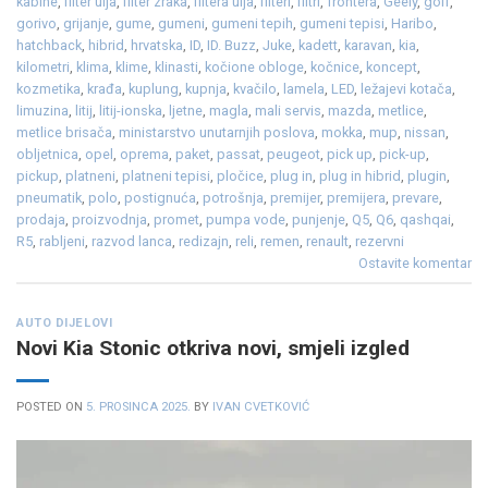
kabine
,
filter ulja
,
filter zraka
,
filtera ulja
,
filteri
,
filtri
,
frontera
,
Geely
,
golf
,
gorivo
,
grijanje
,
gume
,
gumeni
,
gumeni tepih
,
gumeni tepisi
,
Haribo
,
hatchback
,
hibrid
,
hrvatska
,
ID
,
ID. Buzz
,
Juke
,
kadett
,
karavan
,
kia
,
kilometri
,
klima
,
klime
,
klinasti
,
kočione obloge
,
kočnice
,
koncept
,
kozmetika
,
krađa
,
kuplung
,
kupnja
,
kvačilo
,
lamela
,
LED
,
ležajevi kotača
,
limuzina
,
litij
,
litij-ionska
,
ljetne
,
magla
,
mali servis
,
mazda
,
metlice
,
metlice brisača
,
ministarstvo unutarnjih poslova
,
mokka
,
mup
,
nissan
,
obljetnica
,
opel
,
oprema
,
paket
,
passat
,
peugeot
,
pick up
,
pick-up
,
pickup
,
platneni
,
platneni tepisi
,
pločice
,
plug in
,
plug in hibrid
,
plugin
,
pneumatik
,
polo
,
postignuća
,
potrošnja
,
premijer
,
premijera
,
prevare
,
prodaja
,
proizvodnja
,
promet
,
pumpa vode
,
punjenje
,
Q5
,
Q6
,
qashqai
,
R5
,
rabljeni
,
razvod lanca
,
redizajn
,
reli
,
remen
,
renault
,
rezervni
Ostavite komentar
AUTO DIJELOVI
Novi Kia Stonic otkriva novi, smjeli izgled
POSTED ON
5. PROSINCA 2025.
BY
IVAN CVETKOVIĆ