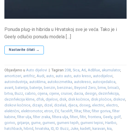
Ponuda plug-in hibrida u Hrvatskoj sve je veća. Tako je i
Geely odlučio ponudu modela […]
Nastavite čitati
→
Objavljeno u
Auto dijelovi
|
Tagiran
208
,
5ica
,
A6
,
AdBlue
,
akumulator
,
amortizeri
,
antifriz
,
Audi
,
auto
,
auto auto
,
auto kreso
,
autodijelovi
,
autoindustrija
,
autoklima
,
autokozmetika
,
autokreso
,
autosjedalica
,
avant
,
baterija
,
baterije
,
benzin
,
benzinac
,
Beyond Zero
,
bmw
,
brisači
,
brtva
,
Buzz
,
cabrio
,
cijena
,
cijene
,
cruiser
,
dacia
,
design
,
dezinfekcija
,
dezinfekcija klime
,
dfsk
,
dijelovi
,
disk
,
disk kočnice
,
disk pločice
,
diskovi
,
diskovi kočnice
,
dizajn
,
dizel
,
dizelaš
,
djeca
,
doseg
,
electric
,
electro
,
električni
,
elektromotor
,
etron
,
EV
,
facelift
,
filtar
,
filter
,
filter goriva
,
filter
kabine
,
filter ulja
,
filter zraka
,
filtera ulja
,
filteri
,
filtri
,
frontera
,
Geely
,
golf
,
gorivo
,
grijanje
,
gume
,
gumeni
,
gumeni tepih
,
gumeni tepisi
,
Haribo
,
hatchback
,
hibrid
,
hrvatska
,
ID
,
ID. Buzz
,
Juke
,
kadett
,
karavan
,
kia
,