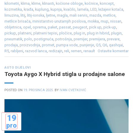
kilometri
,
klima
,
klime
,
klinasti
,
kočione obloge
,
kočnice
,
koncept
,
kozmetika
,
krađa
,
kuplung
,
kupnja
,
kvačilo
,
lamela
,
LED
,
ležajevi kotača
,
limuzina
,
litij
,
litij-ionska
,
ljetne
,
magla
,
mali servis
,
mazda
,
metlice
,
metlice brisača
,
ministarstvo unutarnjih poslova
,
mokka
,
mup
,
nissan
,
obljetnica
,
opel
,
oprema
,
paket
,
passat
,
peugeot
,
pick up
,
pick-up
,
pickup
,
platneni
,
platneni tepisi
,
pločice
,
plug in
,
plug in hibrid
,
plugin
,
pneumatik
,
polo
,
postignuća
,
potrošnja
,
premijer
,
premijera
,
prevare
,
prodaja
,
proizvodnja
,
promet
,
pumpa vode
,
punjenje
,
Q5
,
Q6
,
qashqai
,
R5
,
rabljeni
,
razvod lanca
,
redizajn
,
reli
,
remen
,
renault
Ostavite komentar
AUTO DIJELOVI
Toyota Aygo X Hybrid stigla u prodajne salone
POSTED ON
19. PROSINCA 2025.
BY
IVAN CVETKOVIĆ
19
pro