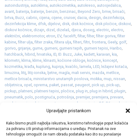
autoindustrija
,
autoklima
,
autokozmetika
,
autokreso
,
autosjedalica
,
avant
,
baterija
,
baterije
,
benzin
,
benzinac
,
Beyond Zero
,
bmw
,
brisači
,
brtva
,
Buzz
,
cabrio
,
cijena
,
cijene
,
cruiser
,
dacia
,
design
,
dezinfekcija
,
dezinfekcija klime
,
dfsk
,
dijelovi
,
disk
,
disk kočnice
,
disk pločice
,
diskovi
,
diskovi kočnice
,
dizajn
,
dizel
,
dizelaš
,
djeca
,
doseg
,
electric
,
electro
,
električni
,
elektromotor
,
etron
,
EV
,
facelift
,
filtar
,
filter
,
filter goriva
,
filter
kabine
,
filter ulja
,
filter zraka
,
filtera ulja
,
filteri
,
filtri
,
frontera
,
Geely
,
golf
,
gorivo
,
grijanje
,
gume
,
gumeni
,
gumeni tepih
,
gumeni tepisi
,
Haribo
,
hatchback
,
hibrid
,
hrvatska
,
ID
,
ID. Buzz
,
Juke
,
kadett
,
karavan
,
kia
,
kilometri
,
klima
,
klime
,
klinasti
,
kočione obloge
,
kočnice
,
koncept
,
kozmetika
,
krađa
,
kuplung
,
kupnja
,
kvačilo
,
lamela
,
LED
,
ležajevi kotača
,
limuzina
,
litij
,
litij-ionska
,
ljetne
,
magla
,
mali servis
,
mazda
,
metlice
,
metlice brisača
,
ministarstvo unutarnjih poslova
,
mokka
,
mup
,
nissan
,
obljetnica
,
opel
,
oprema
,
paket
,
passat
,
peugeot
,
pick up
,
pick-up
,
pickup
,
platneni
,
platneni tepisi
,
pločice
,
plug in
,
plug in hibrid
,
plugin
,
pneumatik
,
polo
,
postignuća
,
potrošnja
,
premijer
,
premijera
,
prevare
,
prodaja
,
proizvodnja
,
promet
,
pumpa vode
,
punjenje
,
Q5
,
Q6
,
qashqai
,
R5
,
rabljeni
,
razvod lanca
,
redizajn
,
reli
,
remen
,
renault
,
rezervni
,
serijski
,
Upravljajte pristankom
servis
,
zeekr
Ostavite komentar
Kako bismo pružili najbolja iskustva, koristimo tehnologije poput kolačića
za pohranu i/ili pristup informacijama o uređaju. Pristanak na ove
tehnologije omogućit će nam obradu podataka kao što su ponašanje
1
2
3
4
5
6
…