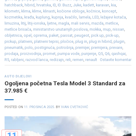
hatchback
,
hibrid
,
hrvatska
,
ID
,
ID. Buzz
,
Juke
,
kadett
,
karavan
,
kia
,
kilometri
,
klima
,
klime
,
klinasti
,
kočione obloge
,
kočnice
,
koncept
,
kozmetika
,
krađa
,
kuplung
,
kupnja
,
kvačilo
,
lamela
,
LED
,
ležajevi kotača
,
limuzina
,
litij
,
litij-ionska
,
ljetne
,
magla
,
mali servis
,
mazda
,
metlice
,
metlice brisača
,
ministarstvo unutarnjih poslova
,
mokka
,
mup
,
nissan
,
obljetnica
,
opel
,
oprema
,
paket
,
passat
,
peugeot
,
pick up
,
pick-up
,
pickup
,
platneni
,
platneni tepisi
,
pločice
,
plug in
,
plug in hibrid
,
plugin
,
pneumatik
,
polo
,
postignuća
,
potrošnja
,
premijer
,
premijera
,
prevare
,
prodaja
,
proizvodnja
,
promet
,
pumpa vode
,
punjenje
,
Q5
,
Q6
,
qashqai
,
R5
,
rabljeni
,
razvod lanca
,
redizajn
,
reli
,
remen
,
renault
Ostavite komentar
AUTO DIJELOVI
Ogoljena početna Tesla Model 3 Standard za
37.985 €
POSTED ON
11. PROSINCA 2025.
BY
IVAN CVETKOVIĆ
11