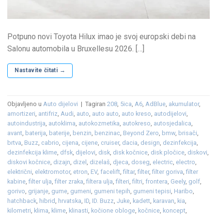
Potpuno novi Toyota Hilux imao je svoj europski debi na
Salonu automobila u Bruxellesu 2026. […]
Nastavite čitati
→
Objavljeno u
Auto dijelovi
|
Tagiran
208
,
5ica
,
A6
,
AdBlue
,
akumulator
,
amortizeri
,
antifriz
,
Audi
,
auto
,
auto auto
,
auto kreso
,
autodijelovi
,
autoindustrija
,
autoklima
,
autokozmetika
,
autokreso
,
autosjedalica
,
avant
,
baterija
,
baterije
,
benzin
,
benzinac
,
Beyond Zero
,
bmw
,
brisači
,
brtva
,
Buzz
,
cabrio
,
cijena
,
cijene
,
cruiser
,
dacia
,
design
,
dezinfekcija
,
dezinfekcija klime
,
dfsk
,
dijelovi
,
disk
,
disk kočnice
,
disk pločice
,
diskovi
,
diskovi kočnice
,
dizajn
,
dizel
,
dizelaš
,
djeca
,
doseg
,
electric
,
electro
,
električni
,
elektromotor
,
etron
,
EV
,
facelift
,
filtar
,
filter
,
filter goriva
,
filter
kabine
,
filter ulja
,
filter zraka
,
filtera ulja
,
filteri
,
filtri
,
frontera
,
Geely
,
golf
,
gorivo
,
grijanje
,
gume
,
gumeni
,
gumeni tepih
,
gumeni tepisi
,
Haribo
,
hatchback
,
hibrid
,
hrvatska
,
ID
,
ID. Buzz
,
Juke
,
kadett
,
karavan
,
kia
,
kilometri
,
klima
,
klime
,
klinasti
,
kočione obloge
,
kočnice
,
koncept
,