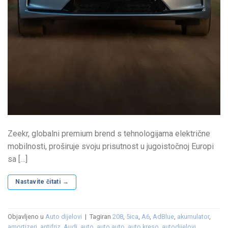
Zeekr, globalni premium brend s tehnologijama električne
mobilnosti, proširuje svoju prisutnost u jugoistočnoj Europi
sa […]
Nastavite čitati
→
Objavljeno u
Auto dijelovi
|
Tagiran
208
,
5ica
,
A6
,
AdBlue
,
akumulator
,
amortizeri
,
antifriz
,
Audi
,
auto
,
auto auto
,
auto kreso
,
autodijelovi
,