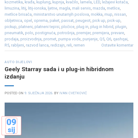
kozmetika
,
krađa
,
kuplung
,
kupnja
,
kvačilo
,
lamela
,
LED
,
ležajevi kotača
,
limuzina
,
litij
,
litij-ionska
,
ljetne
,
magla
,
mali servis
,
mazda
,
metlice
,
metlice brisača
,
ministarstvo unutarnjih poslova
,
mokka
,
mup
,
nissan
,
obljetnica
,
opel
,
oprema
,
paket
,
passat
,
peugeot
,
pick up
,
pick-up
,
pickup
,
platneni
,
platneni tepisi
,
pločice
,
plug in
,
plug in hibrid
,
plugin
,
pneumatik
,
polo
,
postignuća
,
potrošnja
,
premijer
,
premijera
,
prevare
,
prodaja
,
proizvodnja
,
promet
,
pumpa vode
,
punjenje
,
Q5
,
Q6
,
qashqai
,
R5
,
rabljeni
,
razvod lanca
,
redizajn
,
reli
,
remen
Ostavite komentar
AUTO DIJELOVI
Geely Starray sada i u plug-in hibridnom
izdanju
POSTED ON
9. SIJEČNJA 2026.
BY
IVAN CVETKOVIĆ
09
sij