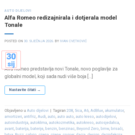
AUTO DIJELOVI
Alfa Romeo redizajnirala i dotjerala model
Tonale
POSTED ON
30. SIJEČNJA 2026.
BY
IVAN CVETKOVIĆ
30
sij
Alfa Romeo predstavlja novi Tonale, novo poglavlje za
globalni model, koji sada nudi više boja […]
Nastavite čitati
→
Objavljeno u
Auto dijelovi
|
Tagiran
208
,
5ica
,
A6
,
AdBlue
,
akumulator
,
amortizeri
,
antifriz
,
Audi
,
auto
,
auto auto
,
auto kreso
,
autodijelovi
,
autoindustrija
,
autoklima
,
autokozmetika
,
autokreso
,
autosjedalica
,
avant
,
baterija
,
baterije
,
benzin
,
benzinac
,
Beyond Zero
,
bmw
,
brisači
,
brtva
,
Buzz
,
cabrio
,
cijena
,
cijene
,
cruiser
,
dacia
,
design
,
dezinfekcija
,