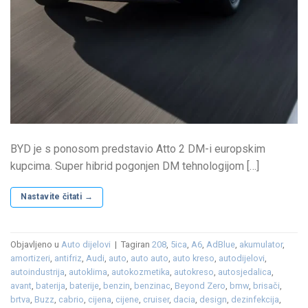
BYD je s ponosom predstavio Atto 2 DM-i europskim
kupcima. Super hibrid pogonjen DM tehnologijom […]
Nastavite čitati
→
Objavljeno u
Auto dijelovi
|
Tagiran
208
,
5ica
,
A6
,
AdBlue
,
akumulator
,
amortizeri
,
antifriz
,
Audi
,
auto
,
auto auto
,
auto kreso
,
autodijelovi
,
autoindustrija
,
autoklima
,
autokozmetika
,
autokreso
,
autosjedalica
,
avant
,
baterija
,
baterije
,
benzin
,
benzinac
,
Beyond Zero
,
bmw
,
brisači
,
brtva
,
Buzz
,
cabrio
,
cijena
,
cijene
,
cruiser
,
dacia
,
design
,
dezinfekcija
,