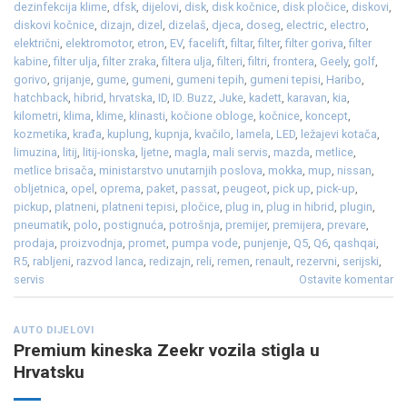
dezinfekcija klime
,
dfsk
,
dijelovi
,
disk
,
disk kočnice
,
disk pločice
,
diskovi
,
diskovi kočnice
,
dizajn
,
dizel
,
dizelaš
,
djeca
,
doseg
,
electric
,
electro
,
električni
,
elektromotor
,
etron
,
EV
,
facelift
,
filtar
,
filter
,
filter goriva
,
filter
kabine
,
filter ulja
,
filter zraka
,
filtera ulja
,
filteri
,
filtri
,
frontera
,
Geely
,
golf
,
gorivo
,
grijanje
,
gume
,
gumeni
,
gumeni tepih
,
gumeni tepisi
,
Haribo
,
hatchback
,
hibrid
,
hrvatska
,
ID
,
ID. Buzz
,
Juke
,
kadett
,
karavan
,
kia
,
kilometri
,
klima
,
klime
,
klinasti
,
kočione obloge
,
kočnice
,
koncept
,
kozmetika
,
krađa
,
kuplung
,
kupnja
,
kvačilo
,
lamela
,
LED
,
ležajevi kotača
,
limuzina
,
litij
,
litij-ionska
,
ljetne
,
magla
,
mali servis
,
mazda
,
metlice
,
metlice brisača
,
ministarstvo unutarnjih poslova
,
mokka
,
mup
,
nissan
,
obljetnica
,
opel
,
oprema
,
paket
,
passat
,
peugeot
,
pick up
,
pick-up
,
pickup
,
platneni
,
platneni tepisi
,
pločice
,
plug in
,
plug in hibrid
,
plugin
,
pneumatik
,
polo
,
postignuća
,
potrošnja
,
premijer
,
premijera
,
prevare
,
prodaja
,
proizvodnja
,
promet
,
pumpa vode
,
punjenje
,
Q5
,
Q6
,
qashqai
,
R5
,
rabljeni
,
razvod lanca
,
redizajn
,
reli
,
remen
,
renault
,
rezervni
,
serijski
,
servis
Ostavite komentar
AUTO DIJELOVI
Premium kineska Zeekr vozila stigla u
Hrvatsku