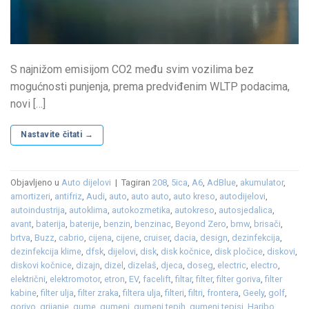
S najnižom emisijom CO2 među svim vozilima bez
mogućnosti punjenja, prema predviđenim WLTP podacima,
novi […]
Nastavite čitati
→
Objavljeno u
Auto dijelovi
|
Tagiran
208
,
5ica
,
A6
,
AdBlue
,
akumulator
,
amortizeri
,
antifriz
,
Audi
,
auto
,
auto auto
,
auto kreso
,
autodijelovi
,
autoindustrija
,
autoklima
,
autokozmetika
,
autokreso
,
autosjedalica
,
avant
,
baterija
,
baterije
,
benzin
,
benzinac
,
Beyond Zero
,
bmw
,
brisači
,
brtva
,
Buzz
,
cabrio
,
cijena
,
cijene
,
cruiser
,
dacia
,
design
,
dezinfekcija
,
dezinfekcija klime
,
dfsk
,
dijelovi
,
disk
,
disk kočnice
,
disk pločice
,
diskovi
,
diskovi kočnice
,
dizajn
,
dizel
,
dizelaš
,
djeca
,
doseg
,
electric
,
electro
,
električni
,
elektromotor
,
etron
,
EV
,
facelift
,
filtar
,
filter
,
filter goriva
,
filter
kabine
,
filter ulja
,
filter zraka
,
filtera ulja
,
filteri
,
filtri
,
frontera
,
Geely
,
golf
,
gorivo
,
grijanje
,
gume
,
gumeni
,
gumeni tepih
,
gumeni tepisi
,
Haribo
,