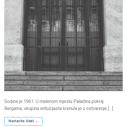
Godina je 1961. U malenom mjestu Paladina pokraj
Bergama, skupina entuzijasta krenula je u ostvarenje […]
Nastavite čitati
→