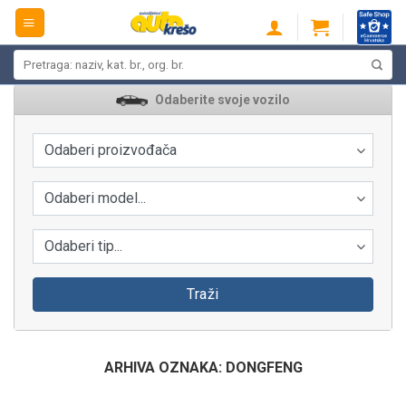
Skip
to
content
Pretraži:
Odaberite svoje vozilo
Odaberi proizvođača
Odaberi model...
Odaberi tip...
Traži
ARHIVA OZNAKA:
DONGFENG