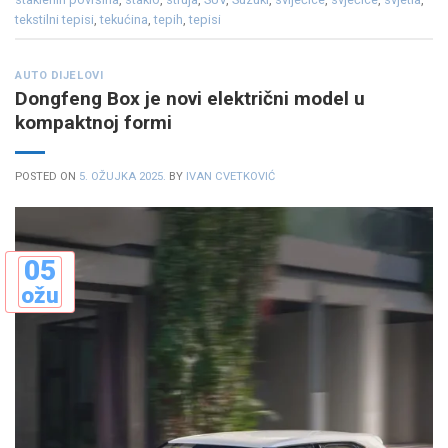
tekstilni tepisi
,
tekućina
,
tepih
,
tepisi
AUTO DIJELOVI
Dongfeng Box je novi električni model u
kompaktnoj formi
POSTED ON
5. OŽUJKA 2025.
BY
IVAN CVETKOVIĆ
05
ožu