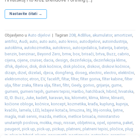
Nastavite čitati
→
Objavljeno u
Auto dijelovi
|
Tagiran
208
,
AdBlue
,
akumulator
,
amortizeri
,
antifriz
,
Audi
,
auto
,
auto auto
,
auto kreso
,
autodijelovi
,
autoindustrija
,
autoklima
,
autokozmetika
,
autokreso
,
autosjedalica
,
baterija
,
baterije
,
benzin
,
benzinac
,
Beyond Zero
,
bmw
,
box
,
brisači
,
brtva
,
Buzz
,
cabrio
,
cijena
,
cijene
,
cruiser
,
dacia
,
design
,
dezinfekcija
,
dezinfekcija klime
,
dfsk
,
dijelovi
,
disk
,
disk kočnice
,
disk pločice
,
diskovi
,
diskovi kočnice
,
dizajn
,
dizel
,
dizelaš
,
djeca
,
dongfeng
,
doseg
,
electric
,
electro
,
električni
,
elektromotor
,
etron
,
EV
,
facelift
,
filtar
,
filter
,
filter goriva
,
filter kabine
,
filter
ulja
,
filter zraka
,
filtera ulja
,
filteri
,
filtri
,
Geely
,
gorivo
,
grijanje
,
gume
,
gumeni
,
gumeni tepih
,
gumeni tepisi
,
Haribo
,
hatchback
,
hibrid
,
hrvatska
,
ID
,
ID. Buzz
,
Juke
,
kadett
,
karavan
,
kia
,
kilometri
,
klima
,
klime
,
klinasti
,
kočione obloge
,
kočnice
,
koncept
,
kozmetika
,
krađa
,
kuplung
,
kupnja
,
kvačilo
,
lamela
,
LED
,
ležajevi kotača
,
limuzina
,
litij
,
litij-ionska
,
ljetne
,
magla
,
mali servis
,
mazda
,
metlice
,
metlice brisača
,
ministarstvo
unutarnjih poslova
,
mokka
,
mup
,
nissan
,
obljetnica
,
opel
,
oprema
,
paket
,
peugeot
,
pick up
,
pick-up
,
pickup
,
platneni
,
platneni tepisi
,
pločice
,
plug
in
,
plug in hibrid
,
plugin
,
pneumatik
,
postignuća
,
potrošnja
,
premijer
,