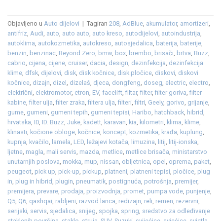
Objavljeno u
Auto dijelovi
|
Tagiran
208
,
AdBlue
,
akumulator
,
amortizeri
,
antifriz
,
Audi
,
auto
,
auto auto
,
auto kreso
,
autodijelovi
,
autoindustrija
,
autoklima
,
autokozmetika
,
autokreso
,
autosjedalica
,
baterija
,
baterije
,
benzin
,
benzinac
,
Beyond Zero
,
bmw
,
box
,
brembo
,
brisači
,
brtva
,
Buzz
,
cabrio
,
cijena
,
cijene
,
cruiser
,
dacia
,
design
,
dezinfekcija
,
dezinfekcija
klime
,
dfsk
,
dijelovi
,
disk
,
disk kočnice
,
disk pločice
,
diskovi
,
diskovi
kočnice
,
dizajn
,
dizel
,
dizelaš
,
djeca
,
dongfeng
,
doseg
,
electric
,
electro
,
električni
,
elektromotor
,
etron
,
EV
,
facelift
,
filtar
,
filter
,
filter goriva
,
filter
kabine
,
filter ulja
,
filter zraka
,
filtera ulja
,
filteri
,
filtri
,
Geely
,
gorivo
,
grijanje
,
gume
,
gumeni
,
gumeni tepih
,
gumeni tepisi
,
Haribo
,
hatchback
,
hibrid
,
hrvatska
,
ID
,
ID. Buzz
,
Juke
,
kadett
,
karavan
,
kia
,
kilometri
,
klima
,
klime
,
klinasti
,
kočione obloge
,
kočnice
,
koncept
,
kozmetika
,
krađa
,
kuplung
,
kupnja
,
kvačilo
,
lamela
,
LED
,
ležajevi kotača
,
limuzina
,
litij
,
litij-ionska
,
ljetne
,
magla
,
mali servis
,
mazda
,
metlice
,
metlice brisača
,
ministarstvo
unutarnjih poslova
,
mokka
,
mup
,
nissan
,
obljetnica
,
opel
,
oprema
,
paket
,
peugeot
,
pick up
,
pick-up
,
pickup
,
platneni
,
platneni tepisi
,
pločice
,
plug
in
,
plug in hibrid
,
plugin
,
pneumatik
,
postignuća
,
potrošnja
,
premijer
,
premijera
,
prevare
,
prodaja
,
proizvodnja
,
promet
,
pumpa vode
,
punjenje
,
Q5
,
Q6
,
qashqai
,
rabljeni
,
razvod lanca
,
redizajn
,
reli
,
remen
,
rezervni
,
serijski
,
servis
,
sjedalica
,
snijeg
,
spojka
,
spring
,
sredstvo za odleđivanje
staklenih površina
,
staklo
,
struja
,
SUV
,
Suzuki
,
svijećice
,
svjećice
,
svjetla
,