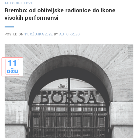
AUTO DIJELOVI
Brembo: od obiteljske radionice do ikone
visokih performansi
POSTED ON
11. OŽUJKA 2025.
BY
AUTO KRESO
11
ožu