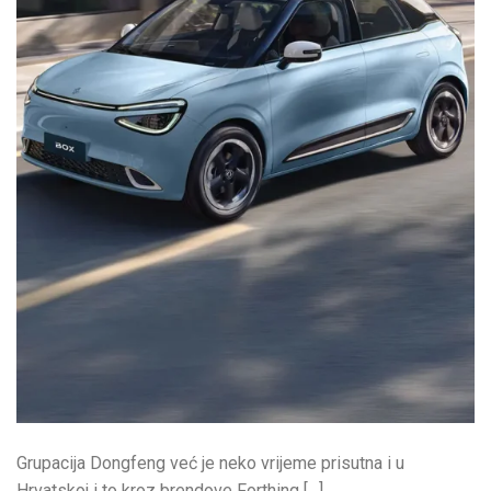
Grupacija Dongfeng već je neko vrijeme prisutna i u
Hrvatskoj i to kroz brendove Forthing […]