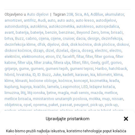
Objavljeno u
Auto dijelovi
|
Tagiran
208
,
5ica
,
A6
,
AdBlue
,
akumulator
,
amortizeri
,
antifriz
,
Audi
,
auto
,
auto auto
,
auto kreso
,
autodijelovi
,
autoindustrija
,
autoklima
,
autokozmetika
,
autokreso
,
autosjedalica
,
avant
,
baterija
,
baterije
,
benzin
,
benzinac
,
Beyond Zero
,
bmw
,
brisači
,
brtva
,
Buzz
,
cabrio
,
cijena
,
cijene
,
cruiser
,
dacia
,
design
,
dezinfekcija
,
dezinfekcija klime
,
dfsk
,
dijelovi
,
disk
,
disk kočnice
,
disk pločice
,
diskovi
,
diskovi kočnice
,
dizajn
,
dizel
,
dizelaš
,
djeca
,
doseg
,
electric
,
electro
,
električni
,
elektromotor
,
etron
,
EV
,
facelift
,
filtar
,
filter
,
filter goriva
,
filter
kabine
,
filter ulja
,
filter zraka
,
filtera ulja
,
filteri
,
filtri
,
Geely
,
golf
,
gorivo
,
grijanje
,
gume
,
gumeni
,
gumeni tepih
,
gumeni tepisi
,
Haribo
,
hatchback
,
hibrid
,
hrvatska
,
ID
,
ID. Buzz
,
Juke
,
kadett
,
karavan
,
kia
,
kilometri
,
klima
,
klime
,
klinasti
,
kočione obloge
,
kočnice
,
koncept
,
kozmetika
,
krađa
,
kuplung
,
kupnja
,
kvačilo
,
lamela
,
Leapmotor
,
LED
,
ležajevi kotača
,
limuzina
,
litij
,
litij-ionska
,
ljetne
,
magla
,
mali servis
,
mazda
,
metlice
,
metlice brisača
,
ministarstvo unutarnjih poslova
,
mokka
,
mup
,
nissan
,
obljetnica
,
opel
,
oprema
,
paket
,
passat
,
peugeot
,
pick up
,
pick-up
,
pickup
,
platneni
,
platneni tepisi
,
pločice
,
plug in
,
plug in hibrid
,
plugin
,
pneumatik
,
polo
,
postignuća
,
potrošnja
,
premijer
,
premijera
,
prevare
,
Upravljajte pristankom
prodaja
,
proizvodnja
,
promet
,
pumpa vode
,
punjenje
,
Q5
,
Q6
,
qashqai
,
R5
,
rabljeni
,
razvod lanca
,
redizajn
,
reli
,
remen
,
renault
,
rezervni
,
serijski
,
Kako bismo pružili najbolja iskustva, koristimo tehnologije poput kolačića
servis
,
sjedalica
,
snijeg
,
spojka
,
spring
,
sredstvo za odleđivanje