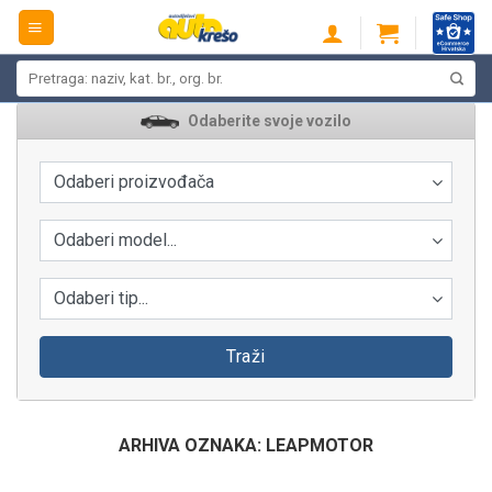
Skip
to
content
Pretraži:
Odaberite svoje vozilo
Odaberi proizvođača
Odaberi model...
Odaberi tip...
Traži
ARHIVA OZNAKA:
LEAPMOTOR