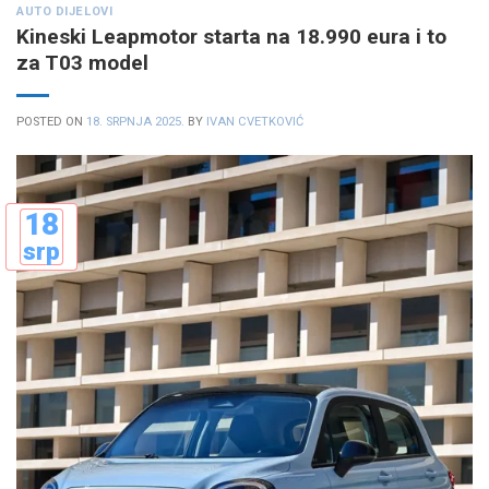
AUTO DIJELOVI
Kineski Leapmotor starta na 18.990 eura i to
za T03 model
POSTED ON
18. SRPNJA 2025.
BY
IVAN CVETKOVIĆ
18
srp