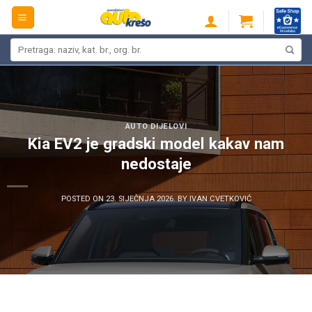
Skip
to
content
Pretraži:
AUTO DIJELOVI
Kia EV2 je gradski model kakav nam
nedostaje
POSTED ON
23. SIJEČNJA 2026.
BY
IVAN CVETKOVIĆ