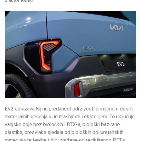
u automobilu.
EV2 odražava Kijinu predanost održivosti primjenom deset
materijalnih rješenja u unutrašnjosti i eksterijeru. To uključuje
vanjske boje bez bioloških i BTX-a, biološki bazirane
plastike, presvlake sjedala od bioloških poliuretanskih
materijala te tepihe i filc izrađene od recikliranog PET-a