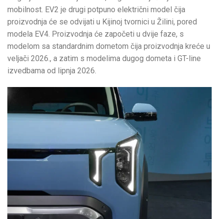
mobilnost. EV2 je drugi potpuno električni model čija
proizvodnja će se odvijati u Kijinoj tvornici u Žilini, pored
modela EV4. Proizvodnja će započeti u dvije faze, s
modelom sa standardnim dometom čija proizvodnja kreće u
veljači 2026., a zatim s modelima dugog dometa i GT-line
izvedbama od lipnja 2026.