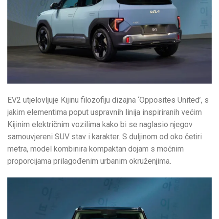
EV2 utjelovljuje Kijinu filozofiju dizajna ‘Opposites United’, s
jakim elementima poput uspravnih linija inspiriranih većim
Kijinim električnim vozilima kako bi se naglasio njegov
samouvjereni SUV stav i karakter. S duljinom od oko četiri
metra, model kombinira kompaktan dojam s moćnim
proporcijama prilagođenim urbanim okruženjima.