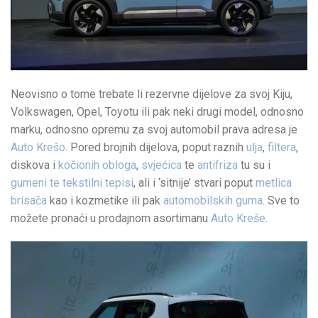
Neovisno o tome trebate li rezervne dijelove za svoj Kiju,
Volkswagen, Opel, Toyotu ili pak neki drugi model, odnosno
marku, odnosno opremu za svoj automobil prava adresa je
Auto Krešo
. Pored brojnih dijelova, poput raznih
ulja
,
filtera
,
diskova i
kočionih obloga
,
svjećica
te
antifriza
tu su i
gumeni te tekstilni tepisi
, ali i ‘sitnije’ stvari poput
metlica
brisača
kao i kozmetike ili pak
automobilskih guma
. Sve to
možete pronaći u prodajnom asortimanu
Auto Kreše
.