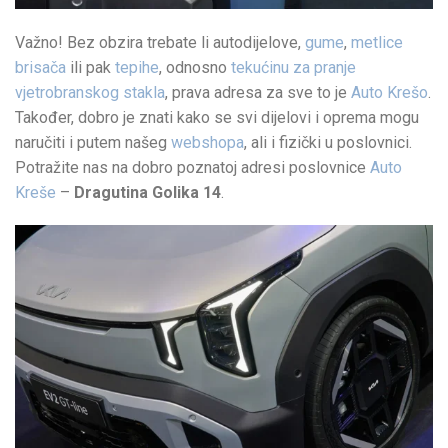
Važno! Bez obzira trebate li autodijelove,
gume
,
metlice
brisača
ili pak
tepihe
, odnosno
tekućinu za pranje
vjetrobranskog stakla
, prava adresa za sve to je
Auto Krešo
.
Također, dobro je znati kako se svi dijelovi i oprema mogu
naručiti i putem našeg
webshopa
, ali i fizički u poslovnici.
Potražite nas na dobro poznatoj adresi poslovnice
Auto
Kreše
–
Dragutina Golika 14
.