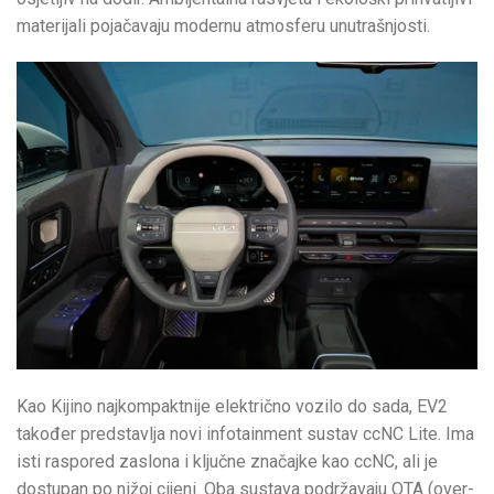
materijali pojačavaju modernu atmosferu unutrašnjosti.
Kao Kijino najkompaktnije električno vozilo do sada, EV2
također predstavlja novi infotainment sustav ccNC Lite. Ima
isti raspored zaslona i ključne značajke kao ccNC, ali je
dostupan po nižoj cijeni. Oba sustava podržavaju OTA (over-