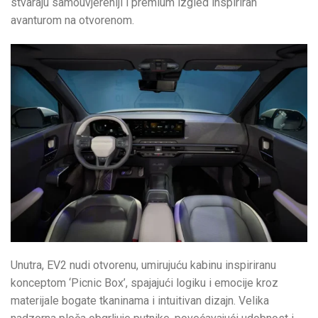
stvaraju samouvjereniji i premium izgled inspiriran
avanturom na otvorenom.
Unutra, EV2 nudi otvorenu, umirujuću kabinu inspiriranu
konceptom ‘Picnic Box’, spajajući logiku i emocije kroz
materijale bogate tkaninama i intuitivan dizajn. Velika