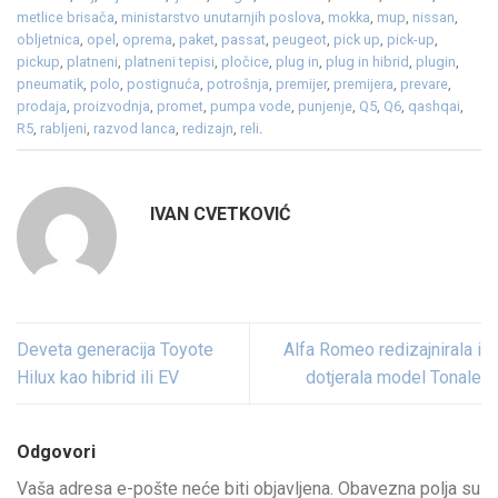
metlice brisača
,
ministarstvo unutarnjih poslova
,
mokka
,
mup
,
nissan
,
obljetnica
,
opel
,
oprema
,
paket
,
passat
,
peugeot
,
pick up
,
pick-up
,
pickup
,
platneni
,
platneni tepisi
,
pločice
,
plug in
,
plug in hibrid
,
plugin
,
pneumatik
,
polo
,
postignuća
,
potrošnja
,
premijer
,
premijera
,
prevare
,
prodaja
,
proizvodnja
,
promet
,
pumpa vode
,
punjenje
,
Q5
,
Q6
,
qashqai
,
R5
,
rabljeni
,
razvod lanca
,
redizajn
,
reli
.
IVAN CVETKOVIĆ
Deveta generacija Toyote
Alfa Romeo redizajnirala i
Hilux kao hibrid ili EV
dotjerala model Tonale
Odgovori
Vaša adresa e-pošte neće biti objavljena.
Obavezna polja su