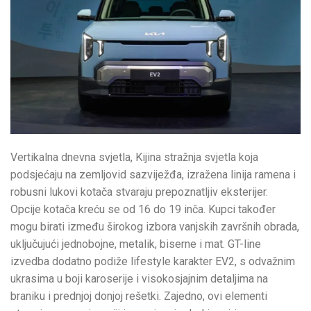
Vertikalna dnevna svjetla, Kijina stražnja svjetla koja
podsjećaju na zemljovid sazviježđa, izražena linija ramena i
robusni lukovi kotača stvaraju prepoznatljiv eksterijer.
Opcije kotača kreću se od 16 do 19 inča. Kupci također
mogu birati između širokog izbora vanjskih završnih obrada,
uključujući jednobojne, metalik, biserne i mat. GT-line
izvedba dodatno podiže lifestyle karakter EV2, s odvažnim
ukrasima u boji karoserije i visokosjajnim detaljima na
braniku i prednjoj donjoj rešetki. Zajedno, ovi elementi