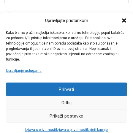
Spremi moje ime, e-poštu i web-stranicu u ovom
Upravljajte pristankom
internet pregledniku za sljedeći put kada budem
komentirao.
Kako bismo pružili najbolja iskustva, koristimo tehnologije poput kolačića
za pohranu i/ili pristup informacijama o uređaju. Pristanak na ove
tehnologije omogućit će nam obradu podataka kao što su ponašanje
pregledavanja ili jedinstveni ID-ovi na ovoj stranici. Nepristanak ili
povlačenje pristanka može negativno utjecati na određene značajke i
funkcije.
Upravljanje uslugama
Call centar
+38513030300
Prihvati
Odbij
Pratite nas
Prikaži postavke
Sva prava pridržana © 2021 W.A.O.
Izjava o privatnosti
Izjava o privatnosti
Uvjeti kupnje