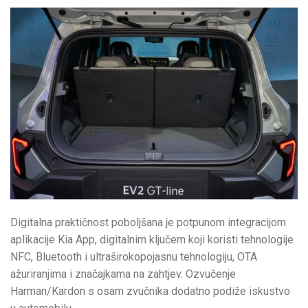
Digitalna praktičnost poboljšana je potpunom integracijom
aplikacije Kia App, digitalnim ključem koji koristi tehnologije
NFC, Bluetooth i ultraširokopojasnu tehnologiju, OTA
ažuriranjima i značajkama na zahtjev. Ozvučenje
Harman/Kardon s osam zvučnika dodatno podiže iskustvo