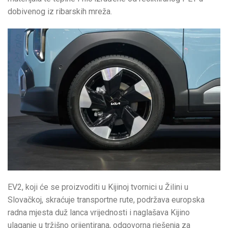
dobivenog iz ribarskih mreža.
EV2, koji će se proizvoditi u Kijinoj tvornici u Žilini u
Slovačkoj, skraćuje transportne rute, podržava europska
radna mjesta duž lanca vrijednosti i naglašava Kijino
ulaganje u tržišno orijentirana, odgovorna rješenja za