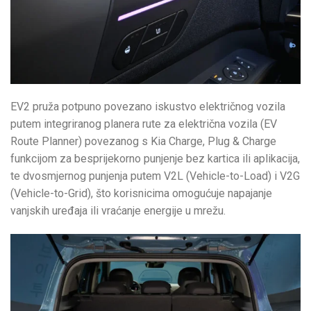
EV2 pruža potpuno povezano iskustvo električnog vozila
putem integriranog planera rute za električna vozila (EV
Route Planner) povezanog s Kia Charge, Plug & Charge
funkcijom za besprijekorno punjenje bez kartica ili aplikacija,
te dvosmjernog punjenja putem V2L (Vehicle-to-Load) i V2G
(Vehicle-to-Grid), što korisnicima omogućuje napajanje
vanjskih uređaja ili vraćanje energije u mrežu.