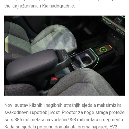
the-air) ažuriranja i Kia nadogradnje.
Novi sustav kliznih i nagibnih stražnjih sjedala maksimizira
svakodnevnu upotrebljivost. Prostor za noge straga proteže
se s 885 milimetara na vodećih 958 milimetara u segmentu.
Kada su sjedala potpuno pomaknuta prema naprijed, EV2