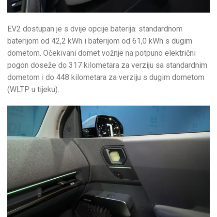
EV2 dostupan je s dvije opcije baterija: standardnom
baterijom od 42,2 kWh i baterijom od 61,0 kWh s dugim
dometom. Očekivani domet vožnje na potpuno električni
pogon doseže do 317 kilometara za verziju sa standardnim
dometom i do 448 kilometara za verziju s dugim dometom
(WLTP u tijeku).