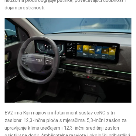
nadzorna ploča obgrljuje putnike, povećavajući udobnost i
dojam prostranosti.
EV2 ima Kijin najnoviji infotainment sustav ccNC s tri
zaslona: 12,3-inčna ploča s mjeračima, 5,3-inčni zaslon za
upravljanje klima uređajem i 12,3-inčni središnji zaslon
osjetljiv na dodir. Ambijentalna rasvjeta i ekološki prihvatljivi