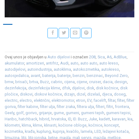
Ovaj unos je objavljen u
Auto dijelovi
i označen
208
,
5ica
,
A6
,
AdBlue
,
akumulator
,
amortizeri
,
antifriz
,
Audi
,
auto
,
auto auto
,
auto kreso
,
autodijelovi
,
autoindustrija
,
autoklima
,
autokozmetika
,
autokreso
,
autosjedalica
,
avant
,
baterija
,
baterije
,
benzin
,
benzinac
,
Beyond Zero
,
bmw
,
brisači
,
brtva
,
Buzz
,
cabrio
,
cijena
,
cijene
,
cruiser
,
dacia
,
design
,
dezinfekcija
,
dezinfekcija klime
,
dfsk
,
dijelovi
,
disk
,
disk kočnice
,
disk
pločice
,
diskovi
,
diskovi kočnice
,
dizajn
,
dizel
,
dizelaš
,
djeca
,
doseg
,
electric
,
electro
,
električni
,
elektromotor
,
etron
,
EV
,
facelift
,
filtar
,
filter
,
filter
goriva
,
filter kabine
,
filter ulja
,
filter zraka
,
filtera ulja
,
filteri
,
filtri
,
frontera
,
Geely
,
golf
,
gorivo
,
grijanje
,
gume
,
gumeni
,
gumeni tepih
,
gumeni tepisi
,
Haribo
,
hatchback
,
hibrid
,
hrvatska
,
ID
,
ID. Buzz
,
Juke
,
kadett
,
karavan
,
kia
,
kilometri
,
klima
,
klime
,
klinasti
,
kočione obloge
,
kočnice
,
koncept
,
kozmetika
,
krađa
,
kuplung
,
kupnja
,
kvačilo
,
lamela
,
LED
,
ležajevi kotača
,
limuzina
,
litij
,
litij-ionska
,
ljetne
,
magla
,
mali servis
,
mazda
,
metlice
,