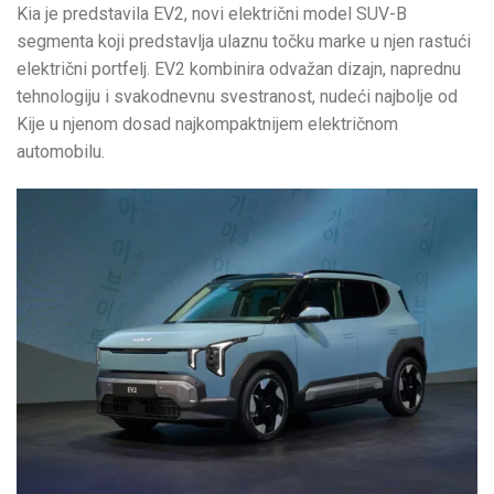
Kia je predstavila EV2, novi električni model SUV-B
segmenta koji predstavlja ulaznu točku marke u njen rastući
električni portfelj. EV2 kombinira odvažan dizajn, naprednu
tehnologiju i svakodnevnu svestranost, nudeći najbolje od
Kije u njenom dosad najkompaktnijem električnom
automobilu.