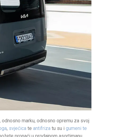
del, odnosno marku, odnosno opremu za svoj
loga
,
svjećica
te
antifriza
tu su i
gumeni te
 možete pronaći u prodajnom asortimanu