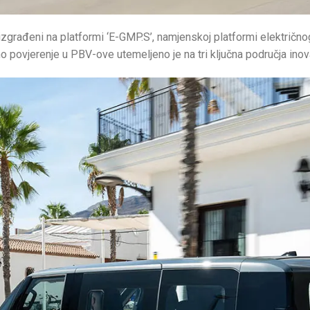
 izgrađeni na platformi ‘E-GMP.S’, namjenskoj platformi električ
ino povjerenje u PBV-ove utemeljeno je na tri ključna područja inov