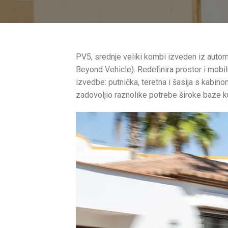
PV5, srednje veliki kombi izveden iz automo
Beyond Vehicle). Redefinira prostor i mobi
izvedbe: putnička, teretna i šasija s kabino
zadovoljio raznolike potrebe široke baze ku