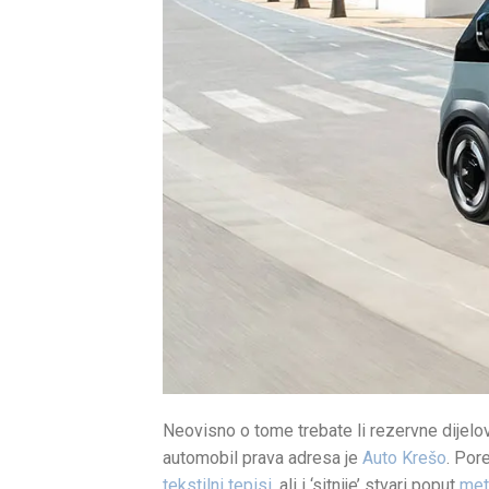
Neovisno o tome trebate li rezervne dijelo
automobil prava adresa je
Auto Krešo
. Por
tekstilni tepisi
, ali i ‘sitnije’ stvari poput
met