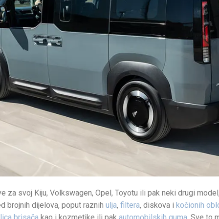
ve za svoj Kiju, Volkswagen, Opel, Toyotu ili pak neki drugi mo
ed brojnih dijelova, poput raznih
ulja
,
filtera
, diskova i
kočionih ob
lica brisača
kao i kozmetike ili pak
automobilskih guma
. Sve to