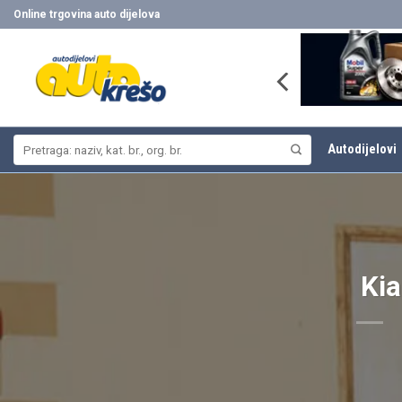
Skip
Online trgovina auto dijelova
to
content
Pretraži:
Autodijelovi
Kia