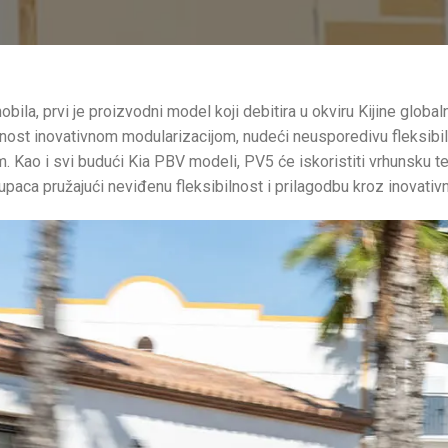
bila, prvi je proizvodni model koji debitira u okviru Kijine glob
lnost inovativnom modularizacijom, nudeći neusporedivu fleksibiln
m. Kao i svi budući Kia PBV modeli, PV5 će iskoristiti vrhunsku te
paca pružajući neviđenu fleksibilnost i prilagodbu kroz inovativn