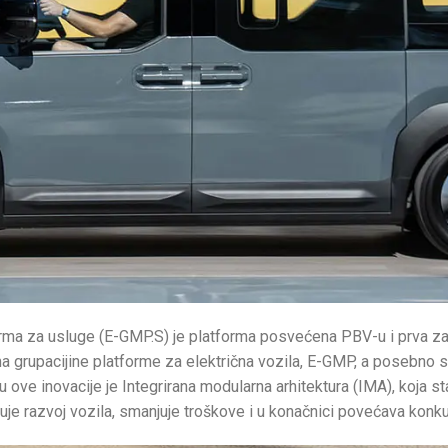
forma za usluge (E-GMP.S) je platforma posvećena PBV-u i prva z
 grupacijine platforme za električna vozila, E-GMP, a posebno s
 ove inovacije je Integrirana modularna arhitektura (IMA), koja 
juje razvoj vozila, smanjuje troškove i u konačnici povećava konku