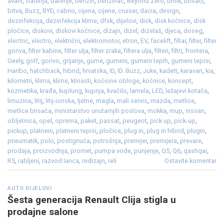
avant
,
baterija
,
baterije
,
benzin
,
benzinac
,
Beyond Zero
,
bmw
,
brisači
,
brtva
,
Buzz
,
BYD
,
cabrio
,
cijena
,
cijene
,
cruiser
,
dacia
,
design
,
dezinfekcija
,
dezinfekcija klime
,
dfsk
,
dijelovi
,
disk
,
disk kočnice
,
disk
pločice
,
diskovi
,
diskovi kočnice
,
dizajn
,
dizel
,
dizelaš
,
djeca
,
doseg
,
electric
,
electro
,
električni
,
elektromotor
,
etron
,
EV
,
facelift
,
filtar
,
filter
,
filter
goriva
,
filter kabine
,
filter ulja
,
filter zraka
,
filtera ulja
,
filteri
,
filtri
,
frontera
,
Geely
,
golf
,
gorivo
,
grijanje
,
gume
,
gumeni
,
gumeni tepih
,
gumeni tepisi
,
Haribo
,
hatchback
,
hibrid
,
hrvatska
,
ID
,
ID. Buzz
,
Juke
,
kadett
,
karavan
,
kia
,
kilometri
,
klima
,
klime
,
klinasti
,
kočione obloge
,
kočnice
,
koncept
,
kozmetika
,
krađa
,
kuplung
,
kupnja
,
kvačilo
,
lamela
,
LED
,
ležajevi kotača
,
limuzina
,
litij
,
litij-ionska
,
ljetne
,
magla
,
mali servis
,
mazda
,
metlice
,
metlice brisača
,
ministarstvo unutarnjih poslova
,
mokka
,
mup
,
nissan
,
obljetnica
,
opel
,
oprema
,
paket
,
passat
,
peugeot
,
pick up
,
pick-up
,
pickup
,
platneni
,
platneni tepisi
,
pločice
,
plug in
,
plug in hibrid
,
plugin
,
pneumatik
,
polo
,
postignuća
,
potrošnja
,
premijer
,
premijera
,
prevare
,
prodaja
,
proizvodnja
,
promet
,
pumpa vode
,
punjenje
,
Q5
,
Q6
,
qashqai
,
R5
,
rabljeni
,
razvod lanca
,
redizajn
,
reli
Ostavite komentar
AUTO DIJELOVI
Šesta generacija Renault Clija stigla u
prodajne salone