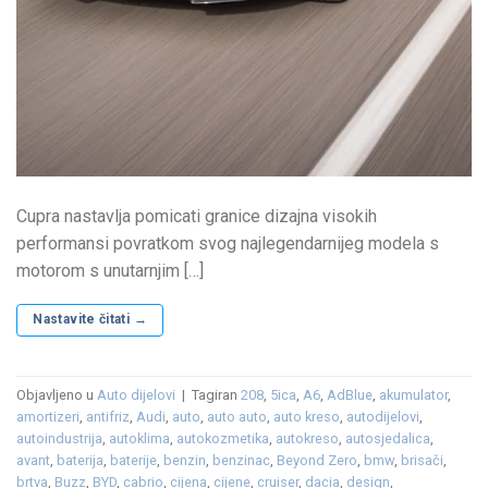
Cupra nastavlja pomicati granice dizajna visokih
performansi povratkom svog najlegendarnijeg modela s
motorom s unutarnjim […]
Nastavite čitati
→
Objavljeno u
Auto dijelovi
|
Tagiran
208
,
5ica
,
A6
,
AdBlue
,
akumulator
,
amortizeri
,
antifriz
,
Audi
,
auto
,
auto auto
,
auto kreso
,
autodijelovi
,
autoindustrija
,
autoklima
,
autokozmetika
,
autokreso
,
autosjedalica
,
avant
,
baterija
,
baterije
,
benzin
,
benzinac
,
Beyond Zero
,
bmw
,
brisači
,
brtva
,
Buzz
,
BYD
,
cabrio
,
cijena
,
cijene
,
cruiser
,
dacia
,
design
,