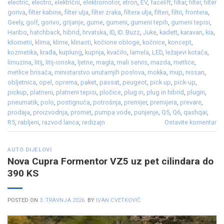
electric
,
electro
,
električni
,
elektromotor
,
etron
,
EV
,
facelift
,
filtar
,
filter
,
filter
goriva
,
filter kabine
,
filter ulja
,
filter zraka
,
filtera ulja
,
filteri
,
filtri
,
frontera
,
Geely
,
golf
,
gorivo
,
grijanje
,
gume
,
gumeni
,
gumeni tepih
,
gumeni tepisi
,
Haribo
,
hatchback
,
hibrid
,
hrvatska
,
ID
,
ID. Buzz
,
Juke
,
kadett
,
karavan
,
kia
,
kilometri
,
klima
,
klime
,
klinasti
,
kočione obloge
,
kočnice
,
koncept
,
kozmetika
,
krađa
,
kuplung
,
kupnja
,
kvačilo
,
lamela
,
LED
,
ležajevi kotača
,
limuzina
,
litij
,
litij-ionska
,
ljetne
,
magla
,
mali servis
,
mazda
,
metlice
,
metlice brisača
,
ministarstvo unutarnjih poslova
,
mokka
,
mup
,
nissan
,
obljetnica
,
opel
,
oprema
,
paket
,
passat
,
peugeot
,
pick up
,
pick-up
,
pickup
,
platneni
,
platneni tepisi
,
pločice
,
plug in
,
plug in hibrid
,
plugin
,
pneumatik
,
polo
,
postignuća
,
potrošnja
,
premijer
,
premijera
,
prevare
,
prodaja
,
proizvodnja
,
promet
,
pumpa vode
,
punjenje
,
Q5
,
Q6
,
qashqai
,
R5
,
rabljeni
,
razvod lanca
,
redizajn
Ostavite komentar
AUTO DIJELOVI
Nova Cupra Formentor VZ5 uz pet cilindara do
390 KS
POSTED ON
3. TRAVNJA 2026.
BY
IVAN CVETKOVIĆ