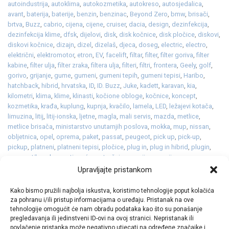
autoindustrija
,
autoklima
,
autokozmetika
,
autokreso
,
autosjedalica
,
avant
,
baterija
,
baterije
,
benzin
,
benzinac
,
Beyond Zero
,
bmw
,
brisači
,
brtva
,
Buzz
,
cabrio
,
cijena
,
cijene
,
cruiser
,
dacia
,
design
,
dezinfekcija
,
dezinfekcija klime
,
dfsk
,
dijelovi
,
disk
,
disk kočnice
,
disk pločice
,
diskovi
,
diskovi kočnice
,
dizajn
,
dizel
,
dizelaš
,
djeca
,
doseg
,
electric
,
electro
,
električni
,
elektromotor
,
etron
,
EV
,
facelift
,
filtar
,
filter
,
filter goriva
,
filter
kabine
,
filter ulja
,
filter zraka
,
filtera ulja
,
filteri
,
filtri
,
frontera
,
Geely
,
golf
,
gorivo
,
grijanje
,
gume
,
gumeni
,
gumeni tepih
,
gumeni tepisi
,
Haribo
,
hatchback
,
hibrid
,
hrvatska
,
ID
,
ID. Buzz
,
Juke
,
kadett
,
karavan
,
kia
,
kilometri
,
klima
,
klime
,
klinasti
,
kočione obloge
,
kočnice
,
koncept
,
kozmetika
,
krađa
,
kuplung
,
kupnja
,
kvačilo
,
lamela
,
LED
,
ležajevi kotača
,
limuzina
,
litij
,
litij-ionska
,
ljetne
,
magla
,
mali servis
,
mazda
,
metlice
,
metlice brisača
,
ministarstvo unutarnjih poslova
,
mokka
,
mup
,
nissan
,
obljetnica
,
opel
,
oprema
,
paket
,
passat
,
peugeot
,
pick up
,
pick-up
,
pickup
,
platneni
,
platneni tepisi
,
pločice
,
plug in
,
plug in hibrid
,
plugin
,
pneumatik
,
polo
,
postignuća
,
potrošnja
,
premijer
,
premijera
,
prevare
,
prodaja
,
proizvodnja
,
promet
,
pumpa vode
,
punjenje
,
Q5
,
Q6
,
qashqai
,
Upravljajte pristankom
R5
,
rabljeni
,
razvod lanca
,
redizajn
,
reli
Ostavite komentar
Kako bismo pružili najbolja iskustva, koristimo tehnologije poput kolačića
za pohranu i/ili pristup informacijama o uređaju. Pristanak na ove
tehnologije omogućit će nam obradu podataka kao što su ponašanje
1
2
3
4
5
…
21
pregledavanja ili jedinstveni ID-ovi na ovoj stranici. Nepristanak ili
povlačenje pristanka može negativno utjecati na određene značajke i