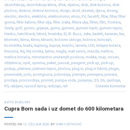
dezinfekcija
,
dezinfekcija klime
,
dfsk
,
dijelovi
,
disk
,
disk kočnice
,
disk
pločice
,
diskovi
,
diskovi kočnice
,
dizajn
,
dizel
,
dizelaš
,
djeca
,
doseg
,
electric
,
electro
,
električni
,
elektromotor
,
etron
,
EV
,
facelift
,
filtar
,
filter
,
filter
goriva
,
filter kabine
,
filter ulja
,
filter zraka
,
filtera ulja
,
filteri
,
filtri
,
frontera
,
Geely
,
golf
,
gorivo
,
grijanje
,
gume
,
gumeni
,
gumeni tepih
,
gumeni tepisi
,
Haribo
,
hatchback
,
hibrid
,
hrvatska
,
ID
,
ID. Buzz
,
Juke
,
kadett
,
karavan
,
kia
,
kilometri
,
klima
,
klime
,
klinasti
,
kočione obloge
,
kočnice
,
koncept
,
kozmetika
,
krađa
,
kuplung
,
kupnja
,
kvačilo
,
lamela
,
LED
,
ležajevi kotača
,
limuzina
,
litij
,
litij-ionska
,
ljetne
,
magla
,
mali servis
,
mazda
,
metlice
,
metlice brisača
,
ministarstvo unutarnjih poslova
,
mokka
,
mup
,
nissan
,
obljetnica
,
opel
,
oprema
,
paket
,
passat
,
peugeot
,
pick up
,
pick-up
,
pickup
,
platneni
,
platneni tepisi
,
pločice
,
plug in
,
plug in hibrid
,
plugin
,
pneumatik
,
polo
,
postignuća
,
potrošnja
,
premijer
,
premijera
,
prevare
,
prodaja
,
proizvodnja
,
promet
,
pumpa vode
,
punjenje
,
Q5
,
Q6
,
qashqai
,
R5
,
rabljeni
,
razvod lanca
,
redizajn
,
reli
Ostavite komentar
AUTO DIJELOVI
Cupra Born sada i uz domet do 600 kilometara
POSTED ON
12. OŽUJKA 2026.
BY
IVAN CVETKOVIĆ