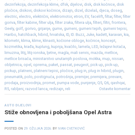
dezinfekcija
,
dezinfekcija klime
,
dfsk
,
dijelovi
,
disk
,
disk kočnice
,
disk
pločice
,
diskovi
,
diskovi kočnice
,
dizajn
,
dizel
,
dizelaš
,
djeca
,
doseg
,
electric
,
electro
,
električni
,
elektromotor
,
etron
,
EV
,
facelift
,
filtar
,
filter
,
filter
goriva
,
filter kabine
,
filter ulja
,
filter zraka
,
filtera ulja
,
filteri
,
filtri
,
frontera
,
Geely
,
golf
,
gorivo
,
grijanje
,
gume
,
gumeni
,
gumeni tepih
,
gumeni tepisi
,
Haribo
,
hatchback
,
hibrid
,
hrvatska
,
ID
,
ID. Buzz
,
Juke
,
kadett
,
karavan
,
kia
,
kilometri
,
klima
,
klime
,
klinasti
,
kočione obloge
,
kočnice
,
koncept
,
kozmetika
,
krađa
,
kuplung
,
kupnja
,
kvačilo
,
lamela
,
LED
,
ležajevi kotača
,
limuzina
,
litij
,
litij-ionska
,
ljetne
,
magla
,
mali servis
,
mazda
,
metlice
,
metlice brisača
,
ministarstvo unutarnjih poslova
,
mokka
,
mup
,
nissan
,
obljetnica
,
opel
,
oprema
,
paket
,
passat
,
peugeot
,
pick up
,
pick-up
,
pickup
,
platneni
,
platneni tepisi
,
pločice
,
plug in
,
plug in hibrid
,
plugin
,
pneumatik
,
polo
,
postignuća
,
potrošnja
,
premijer
,
premijera
,
prevare
,
prodaja
,
proizvodnja
,
promet
,
pumpa vode
,
punjenje
,
Q5
,
Q6
,
qashqai
,
R5
,
rabljeni
,
razvod lanca
,
redizajn
,
reli
Ostavite komentar
AUTO DIJELOVI
Stiže obnovljena i poboljšana Opel Astra
POSTED ON
29. OŽUJKA 2026.
BY
IVAN CVETKOVIĆ