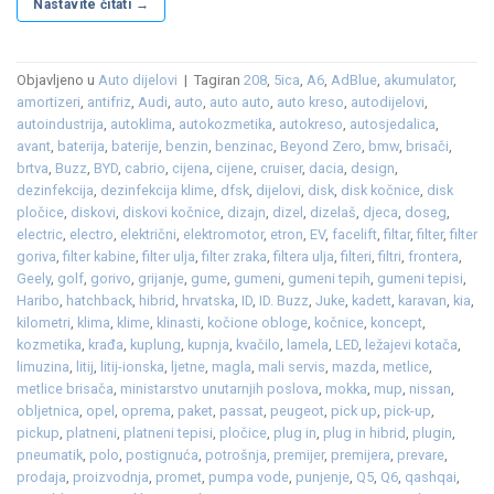
Nastavite čitati
→
Objavljeno u
Auto dijelovi
|
Tagiran
208
,
5ica
,
A6
,
AdBlue
,
akumulator
,
amortizeri
,
antifriz
,
Audi
,
auto
,
auto auto
,
auto kreso
,
autodijelovi
,
autoindustrija
,
autoklima
,
autokozmetika
,
autokreso
,
autosjedalica
,
avant
,
baterija
,
baterije
,
benzin
,
benzinac
,
Beyond Zero
,
bmw
,
brisači
,
brtva
,
Buzz
,
BYD
,
cabrio
,
cijena
,
cijene
,
cruiser
,
dacia
,
design
,
dezinfekcija
,
dezinfekcija klime
,
dfsk
,
dijelovi
,
disk
,
disk kočnice
,
disk
pločice
,
diskovi
,
diskovi kočnice
,
dizajn
,
dizel
,
dizelaš
,
djeca
,
doseg
,
electric
,
electro
,
električni
,
elektromotor
,
etron
,
EV
,
facelift
,
filtar
,
filter
,
filter
goriva
,
filter kabine
,
filter ulja
,
filter zraka
,
filtera ulja
,
filteri
,
filtri
,
frontera
,
Geely
,
golf
,
gorivo
,
grijanje
,
gume
,
gumeni
,
gumeni tepih
,
gumeni tepisi
,
Haribo
,
hatchback
,
hibrid
,
hrvatska
,
ID
,
ID. Buzz
,
Juke
,
kadett
,
karavan
,
kia
,
kilometri
,
klima
,
klime
,
klinasti
,
kočione obloge
,
kočnice
,
koncept
,
kozmetika
,
krađa
,
kuplung
,
kupnja
,
kvačilo
,
lamela
,
LED
,
ležajevi kotača
,
limuzina
,
litij
,
litij-ionska
,
ljetne
,
magla
,
mali servis
,
mazda
,
metlice
,
metlice brisača
,
ministarstvo unutarnjih poslova
,
mokka
,
mup
,
nissan
,
obljetnica
,
opel
,
oprema
,
paket
,
passat
,
peugeot
,
pick up
,
pick-up
,
pickup
,
platneni
,
platneni tepisi
,
pločice
,
plug in
,
plug in hibrid
,
plugin
,
pneumatik
,
polo
,
postignuća
,
potrošnja
,
premijer
,
premijera
,
prevare
,
prodaja
,
proizvodnja
,
promet
,
pumpa vode
,
punjenje
,
Q5
,
Q6
,
qashqai
,