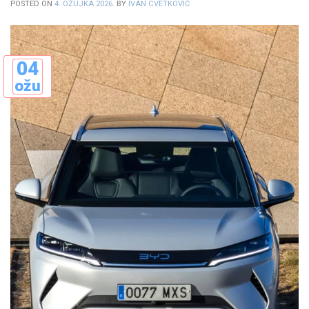
POSTED ON
4. OŽUJKA 2026.
BY
IVAN CVETKOVIĆ
04
ožu