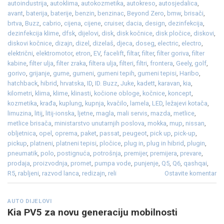
autoindustrija
,
autoklima
,
autokozmetika
,
autokreso
,
autosjedalica
,
avant
,
baterija
,
baterije
,
benzin
,
benzinac
,
Beyond Zero
,
bmw
,
brisači
,
brtva
,
Buzz
,
cabrio
,
cijena
,
cijene
,
cruiser
,
dacia
,
design
,
dezinfekcija
,
dezinfekcija klime
,
dfsk
,
dijelovi
,
disk
,
disk kočnice
,
disk pločice
,
diskovi
,
diskovi kočnice
,
dizajn
,
dizel
,
dizelaš
,
djeca
,
doseg
,
electric
,
electro
,
električni
,
elektromotor
,
etron
,
EV
,
facelift
,
filtar
,
filter
,
filter goriva
,
filter
kabine
,
filter ulja
,
filter zraka
,
filtera ulja
,
filteri
,
filtri
,
frontera
,
Geely
,
golf
,
gorivo
,
grijanje
,
gume
,
gumeni
,
gumeni tepih
,
gumeni tepisi
,
Haribo
,
hatchback
,
hibrid
,
hrvatska
,
ID
,
ID. Buzz
,
Juke
,
kadett
,
karavan
,
kia
,
kilometri
,
klima
,
klime
,
klinasti
,
kočione obloge
,
kočnice
,
koncept
,
kozmetika
,
krađa
,
kuplung
,
kupnja
,
kvačilo
,
lamela
,
LED
,
ležajevi kotača
,
limuzina
,
litij
,
litij-ionska
,
ljetne
,
magla
,
mali servis
,
mazda
,
metlice
,
metlice brisača
,
ministarstvo unutarnjih poslova
,
mokka
,
mup
,
nissan
,
obljetnica
,
opel
,
oprema
,
paket
,
passat
,
peugeot
,
pick up
,
pick-up
,
pickup
,
platneni
,
platneni tepisi
,
pločice
,
plug in
,
plug in hibrid
,
plugin
,
pneumatik
,
polo
,
postignuća
,
potrošnja
,
premijer
,
premijera
,
prevare
,
prodaja
,
proizvodnja
,
promet
,
pumpa vode
,
punjenje
,
Q5
,
Q6
,
qashqai
,
R5
,
rabljeni
,
razvod lanca
,
redizajn
,
reli
Ostavite komentar
AUTO DIJELOVI
Kia PV5 za novu generaciju mobilnosti