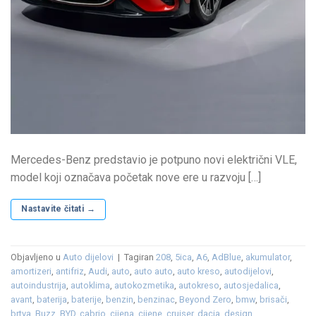
Mercedes-Benz predstavio je potpuno novi električni VLE,
model koji označava početak nove ere u razvoju […]
Nastavite čitati
→
Objavljeno u
Auto dijelovi
|
Tagiran
208
,
5ica
,
A6
,
AdBlue
,
akumulator
,
amortizeri
,
antifriz
,
Audi
,
auto
,
auto auto
,
auto kreso
,
autodijelovi
,
autoindustrija
,
autoklima
,
autokozmetika
,
autokreso
,
autosjedalica
,
avant
,
baterija
,
baterije
,
benzin
,
benzinac
,
Beyond Zero
,
bmw
,
brisači
,
brtva
,
Buzz
,
BYD
,
cabrio
,
cijena
,
cijene
,
cruiser
,
dacia
,
design
,