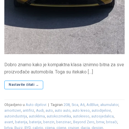
Dobro znamo kako je kompaktna klasa iznimno bitna za sve
proizvođače automobila. Toga su itekako […]
Nastavite čitati
→
Objavljeno u
Auto dijelovi
|
Tagiran
208
,
5ica
,
A6
,
AdBlue
,
akumulator
,
amortizeri
,
antifriz
,
Audi
,
auto
,
auto auto
,
auto kreso
,
autodijelovi
,
autoindustrija
,
autoklima
,
autokozmetika
,
autokreso
,
autosjedalica
,
avant
,
baterija
,
baterije
,
benzin
,
benzinac
,
Beyond Zero
,
bmw
,
brisači
,
brtva
,
Buzz
,
BYD
,
cabrio
,
cijena
,
cijene
,
cruiser
,
dacia
,
design
,