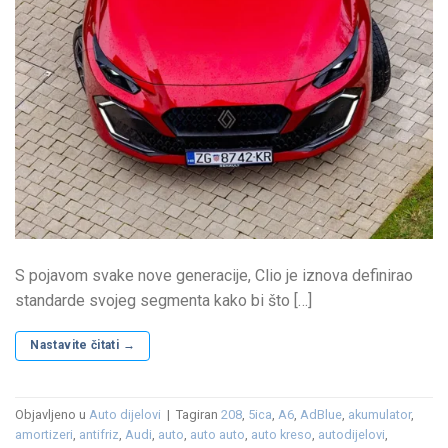
S pojavom svake nove generacije, Clio je iznova definirao
standarde svojeg segmenta kako bi što […]
Nastavite čitati
→
Objavljeno u
Auto dijelovi
|
Tagiran
208
,
5ica
,
A6
,
AdBlue
,
akumulator
,
amortizeri
,
antifriz
,
Audi
,
auto
,
auto auto
,
auto kreso
,
autodijelovi
,