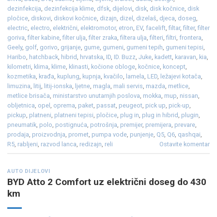
dezinfekcija
,
dezinfekcija klime
,
dfsk
,
dijelovi
,
disk
,
disk kočnice
,
disk
pločice
,
diskovi
,
diskovi kočnice
,
dizajn
,
dizel
,
dizelaš
,
djeca
,
doseg
,
electric
,
electro
,
električni
,
elektromotor
,
etron
,
EV
,
facelift
,
filtar
,
filter
,
filter
goriva
,
filter kabine
,
filter ulja
,
filter zraka
,
filtera ulja
,
filteri
,
filtri
,
frontera
,
Geely
,
golf
,
gorivo
,
grijanje
,
gume
,
gumeni
,
gumeni tepih
,
gumeni tepisi
,
Haribo
,
hatchback
,
hibrid
,
hrvatska
,
ID
,
ID. Buzz
,
Juke
,
kadett
,
karavan
,
kia
,
kilometri
,
klima
,
klime
,
klinasti
,
kočione obloge
,
kočnice
,
koncept
,
kozmetika
,
krađa
,
kuplung
,
kupnja
,
kvačilo
,
lamela
,
LED
,
ležajevi kotača
,
limuzina
,
litij
,
litij-ionska
,
ljetne
,
magla
,
mali servis
,
mazda
,
metlice
,
metlice brisača
,
ministarstvo unutarnjih poslova
,
mokka
,
mup
,
nissan
,
obljetnica
,
opel
,
oprema
,
paket
,
passat
,
peugeot
,
pick up
,
pick-up
,
pickup
,
platneni
,
platneni tepisi
,
pločice
,
plug in
,
plug in hibrid
,
plugin
,
pneumatik
,
polo
,
postignuća
,
potrošnja
,
premijer
,
premijera
,
prevare
,
prodaja
,
proizvodnja
,
promet
,
pumpa vode
,
punjenje
,
Q5
,
Q6
,
qashqai
,
R5
,
rabljeni
,
razvod lanca
,
redizajn
,
reli
Ostavite komentar
AUTO DIJELOVI
BYD Atto 2 Comfort uz električni doseg do 430
km