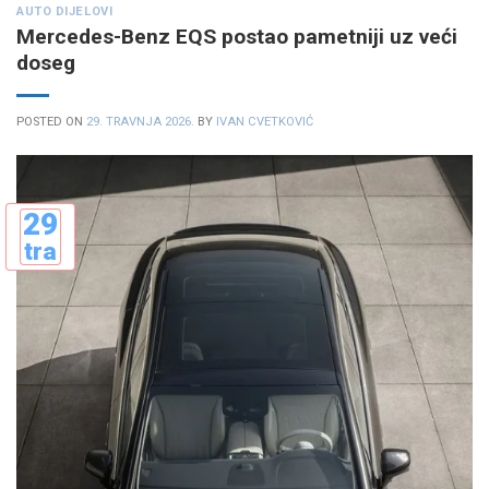
AUTO DIJELOVI
Mercedes-Benz EQS postao pametniji uz veći
doseg
POSTED ON
29. TRAVNJA 2026.
BY
IVAN CVETKOVIĆ
29
tra