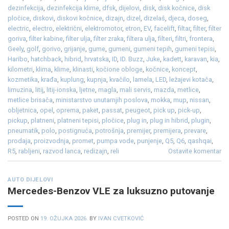
dezinfekcija
,
dezinfekcija klime
,
dfsk
,
dijelovi
,
disk
,
disk kočnice
,
disk
pločice
,
diskovi
,
diskovi kočnice
,
dizajn
,
dizel
,
dizelaš
,
djeca
,
doseg
,
electric
,
electro
,
električni
,
elektromotor
,
etron
,
EV
,
facelift
,
filtar
,
filter
,
filter
goriva
,
filter kabine
,
filter ulja
,
filter zraka
,
filtera ulja
,
filteri
,
filtri
,
frontera
,
Geely
,
golf
,
gorivo
,
grijanje
,
gume
,
gumeni
,
gumeni tepih
,
gumeni tepisi
,
Haribo
,
hatchback
,
hibrid
,
hrvatska
,
ID
,
ID. Buzz
,
Juke
,
kadett
,
karavan
,
kia
,
kilometri
,
klima
,
klime
,
klinasti
,
kočione obloge
,
kočnice
,
koncept
,
kozmetika
,
krađa
,
kuplung
,
kupnja
,
kvačilo
,
lamela
,
LED
,
ležajevi kotača
,
limuzina
,
litij
,
litij-ionska
,
ljetne
,
magla
,
mali servis
,
mazda
,
metlice
,
metlice brisača
,
ministarstvo unutarnjih poslova
,
mokka
,
mup
,
nissan
,
obljetnica
,
opel
,
oprema
,
paket
,
passat
,
peugeot
,
pick up
,
pick-up
,
pickup
,
platneni
,
platneni tepisi
,
pločice
,
plug in
,
plug in hibrid
,
plugin
,
pneumatik
,
polo
,
postignuća
,
potrošnja
,
premijer
,
premijera
,
prevare
,
prodaja
,
proizvodnja
,
promet
,
pumpa vode
,
punjenje
,
Q5
,
Q6
,
qashqai
,
R5
,
rabljeni
,
razvod lanca
,
redizajn
,
reli
Ostavite komentar
AUTO DIJELOVI
Mercedes-Benzov VLE za luksuzno putovanje
POSTED ON
19. OŽUJKA 2026.
BY
IVAN CVETKOVIĆ