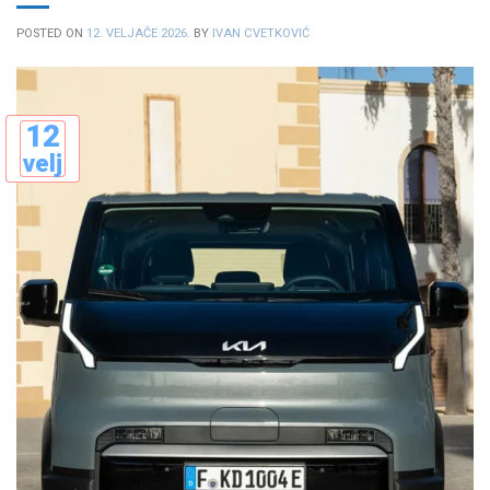
POSTED ON
12. VELJAČE 2026.
BY
IVAN CVETKOVIĆ
12
velj