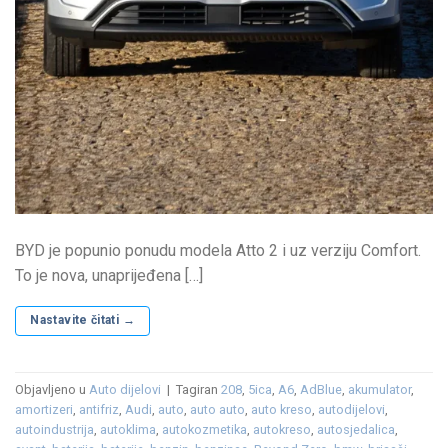
BYD je popunio ponudu modela Atto 2 i uz verziju Comfort.
To je nova, unaprijeđena […]
Nastavite čitati
→
Objavljeno u
Auto dijelovi
|
Tagiran
208
,
5ica
,
A6
,
AdBlue
,
akumulator
,
amortizeri
,
antifriz
,
Audi
,
auto
,
auto auto
,
auto kreso
,
autodijelovi
,
autoindustrija
,
autoklima
,
autokozmetika
,
autokreso
,
autosjedalica
,