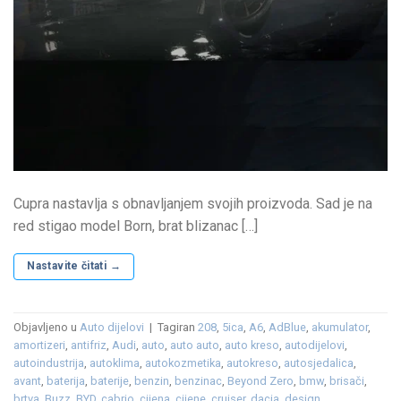
Cupra nastavlja s obnavljanjem svojih proizvoda. Sad je na
red stigao model Born, brat blizanac […]
Nastavite čitati
→
Objavljeno u
Auto dijelovi
|
Tagiran
208
,
5ica
,
A6
,
AdBlue
,
akumulator
,
amortizeri
,
antifriz
,
Audi
,
auto
,
auto auto
,
auto kreso
,
autodijelovi
,
autoindustrija
,
autoklima
,
autokozmetika
,
autokreso
,
autosjedalica
,
avant
,
baterija
,
baterije
,
benzin
,
benzinac
,
Beyond Zero
,
bmw
,
brisači
,
brtva
,
Buzz
,
BYD
,
cabrio
,
cijena
,
cijene
,
cruiser
,
dacia
,
design
,