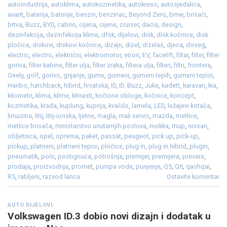
autoindustrija
,
autoklima
,
autokozmetika
,
autokreso
,
autosjedalica
,
avant
,
baterija
,
baterije
,
benzin
,
benzinac
,
Beyond Zero
,
bmw
,
brisači
,
brtva
,
Buzz
,
BYD
,
cabrio
,
cijena
,
cijene
,
cruiser
,
dacia
,
design
,
dezinfekcija
,
dezinfekcija klime
,
dfsk
,
dijelovi
,
disk
,
disk kočnice
,
disk
pločice
,
diskovi
,
diskovi kočnice
,
dizajn
,
dizel
,
dizelaš
,
djeca
,
doseg
,
electric
,
electro
,
električni
,
elektromotor
,
etron
,
EV
,
facelift
,
filtar
,
filter
,
filter
goriva
,
filter kabine
,
filter ulja
,
filter zraka
,
filtera ulja
,
filteri
,
filtri
,
frontera
,
Geely
,
golf
,
gorivo
,
grijanje
,
gume
,
gumeni
,
gumeni tepih
,
gumeni tepisi
,
Haribo
,
hatchback
,
hibrid
,
hrvatska
,
ID
,
ID. Buzz
,
Juke
,
kadett
,
karavan
,
kia
,
kilometri
,
klima
,
klime
,
klinasti
,
kočione obloge
,
kočnice
,
koncept
,
kozmetika
,
krađa
,
kuplung
,
kupnja
,
kvačilo
,
lamela
,
LED
,
ležajevi kotača
,
limuzina
,
litij
,
litij-ionska
,
ljetne
,
magla
,
mali servis
,
mazda
,
metlice
,
metlice brisača
,
ministarstvo unutarnjih poslova
,
mokka
,
mup
,
nissan
,
obljetnica
,
opel
,
oprema
,
paket
,
passat
,
peugeot
,
pick up
,
pick-up
,
pickup
,
platneni
,
platneni tepisi
,
pločice
,
plug in
,
plug in hibrid
,
plugin
,
pneumatik
,
polo
,
postignuća
,
potrošnja
,
premijer
,
premijera
,
prevare
,
prodaja
,
proizvodnja
,
promet
,
pumpa vode
,
punjenje
,
Q5
,
Q6
,
qashqai
,
R5
,
rabljeni
,
razvod lanca
Ostavite komentar
AUTO DIJELOVI
Volkswagen ID.3 dobio novi dizajn i dodatak u