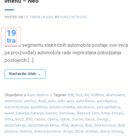
imenu – Neo
POSTED ON
19. TRAVNJA 2026.
BY
IVAN CVETKOVIĆ
19
tra
Borba u segmentu električnih automobila postaje sve veća
pa proizvođači automobila rade neprestana poboljšanja
postojećih […]
Nastavite čitati
→
Objavljeno u
Auto dijelovi
|
Tagiran
208
,
5ica
,
A6
,
AdBlue
,
akumulator
,
amortizeri
,
antifriz
,
Audi
,
auto
,
auto auto
,
auto kreso
,
autodijelovi
,
autoindustrija
,
autoklima
,
autokozmetika
,
autokreso
,
autosjedalica
,
avant
,
baterija
,
baterije
,
benzin
,
benzinac
,
Beyond Zero
,
bmw
,
brisači
,
brtva
,
Buzz
,
BYD
,
cabrio
,
cijena
,
cijene
,
cruiser
,
dacia
,
design
,
dezinfekcija
,
dezinfekcija klime
,
dfsk
,
dijelovi
,
disk
,
disk kočnice
,
disk
pločice
,
diskovi
,
diskovi kočnice
,
dizajn
,
dizel
,
dizelaš
,
djeca
,
doseg
,