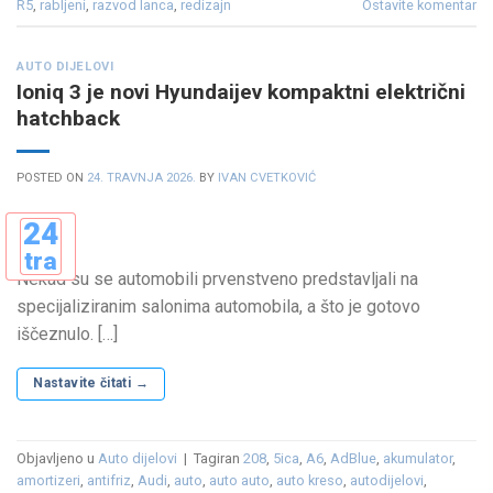
R5
,
rabljeni
,
razvod lanca
,
redizajn
Ostavite komentar
AUTO DIJELOVI
Ioniq 3 je novi Hyundaijev kompaktni električni
hatchback
POSTED ON
24. TRAVNJA 2026.
BY
IVAN CVETKOVIĆ
24
tra
Nekad su se automobili prvenstveno predstavljali na
specijaliziranim salonima automobila, a što je gotovo
iščeznulo. […]
Nastavite čitati
→
Objavljeno u
Auto dijelovi
|
Tagiran
208
,
5ica
,
A6
,
AdBlue
,
akumulator
,
amortizeri
,
antifriz
,
Audi
,
auto
,
auto auto
,
auto kreso
,
autodijelovi
,