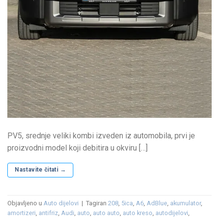
PV5, srednje veliki kombi izveden iz automobila, prvi je
proizvodni model koji debitira u okviru […]
Nastavite čitati
→
Objavljeno u
Auto dijelovi
|
Tagiran
208
,
5ica
,
A6
,
AdBlue
,
akumulator
,
amortizeri
,
antifriz
,
Audi
,
auto
,
auto auto
,
auto kreso
,
autodijelovi
,