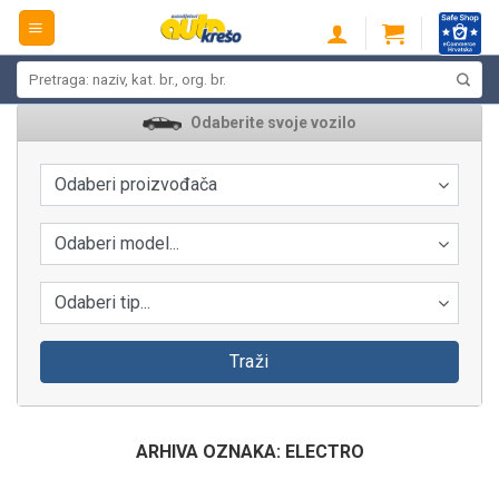
Skip
to
content
Pretraži:
Odaberite svoje vozilo
Odaberi proizvođača
Odaberi model...
Odaberi tip...
Traži
ARHIVA OZNAKA:
ELECTRO