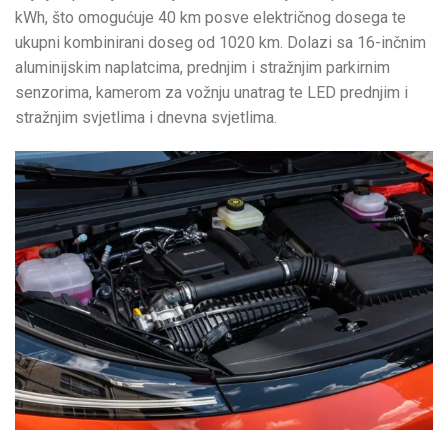
kWh, što omogućuje 40 km posve električnog dosega te
ukupni kombinirani doseg od 1020 km. Dolazi sa 16-inčnim
aluminijskim naplatcima, prednjim i stražnjim parkirnim
senzorima, kamerom za vožnju unatrag te LED prednjim i
stražnjim svjetlima i dnevna svjetlima.