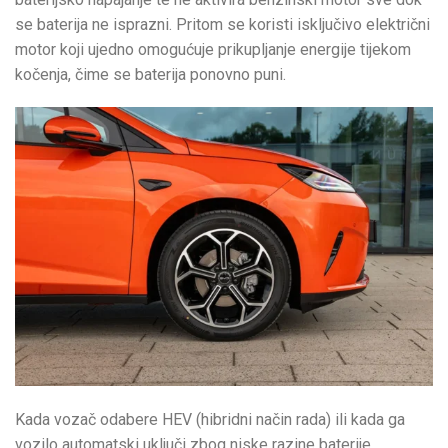
se baterija ne isprazni. Pritom se koristi isključivo električni
motor koji ujedno omogućuje prikupljanje energije tijekom
kočenja, čime se baterija ponovno puni.
Kada vozač odabere HEV (hibridni način rada) ili kada ga
vozilo automatski uključi zbog niske razine baterije,