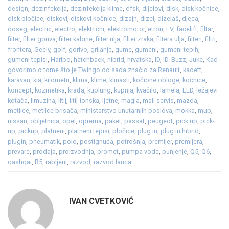
design
,
dezinfekcija
,
dezinfekcija klime
,
dfsk
,
dijelovi
,
disk
,
disk kočnice
,
disk pločice
,
diskovi
,
diskovi kočnice
,
dizajn
,
dizel
,
dizelaš
,
djeca
,
doseg
,
electric
,
electro
,
električni
,
elektromotor
,
etron
,
EV
,
facelift
,
filtar
,
filter
,
filter goriva
,
filter kabine
,
filter ulja
,
filter zraka
,
filtera ulja
,
filteri
,
filtri
,
frontera
,
Geely
,
golf
,
gorivo
,
grijanje
,
gume
,
gumeni
,
gumeni tepih
,
gumeni tepisi
,
Haribo
,
hatchback
,
hibrid
,
hrvatska
,
ID
,
ID. Buzz
,
Juke
,
Kad
govorimo o tome što je Twingo do sada značio za Renault
,
kadett
,
karavan
,
kia
,
kilometri
,
klima
,
klime
,
klinasti
,
kočione obloge
,
kočnice
,
koncept
,
kozmetika
,
krađa
,
kuplung
,
kupnja
,
kvačilo
,
lamela
,
LED
,
ležajevi
kotača
,
limuzina
,
litij
,
litij-ionska
,
ljetne
,
magla
,
mali servis
,
mazda
,
metlice
,
metlice brisača
,
ministarstvo unutarnjih poslova
,
mokka
,
mup
,
nissan
,
obljetnica
,
opel
,
oprema
,
paket
,
passat
,
peugeot
,
pick up
,
pick-
up
,
pickup
,
platneni
,
platneni tepisi
,
pločice
,
plug in
,
plug in hibrid
,
plugin
,
pneumatik
,
polo
,
postignuća
,
potrošnja
,
premijer
,
premijera
,
prevare
,
prodaja
,
proizvodnja
,
promet
,
pumpa vode
,
punjenje
,
Q5
,
Q6
,
qashqai
,
R5
,
rabljeni
,
razvod
,
razvod lanca
.
IVAN CVETKOVIĆ