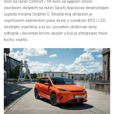
inčni na razini Comfort i 18-inčni sa sjajnom crnom
završnom obradom na razini Sport) doprinose dinamičnijem
izgledu modela Dolphin G. Stražnji kraj obilježen je
svjetlosnim elementom pune širine s oznakom BYD i LED
stražnjim svjetlima, a tu su i posebno oblikovan donji
odbojnik i decentan krovni spojler u koji je integrirano treće
kočno svjetlo.