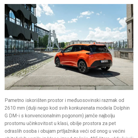
Pametno iskorišten prostor i međuosovinski razmak od
2610 mm (dulji nego kod svih konkurenata modela Dolphin
G DM-i s konvencionalnim pogonom) jamče najbolju
prostornu učinkovitost u klasi, obilje prostora za pet
odraslih osoba i obujam prtljažnika veći od onog u većini