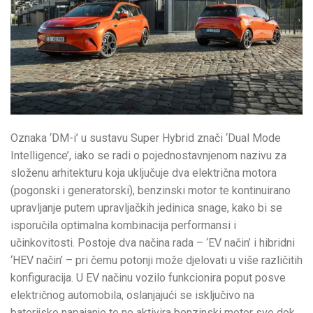
Oznaka ‘DM-i’ u sustavu Super Hybrid znači ‘Dual Mode
Intelligence’, iako se radi o pojednostavnjenom nazivu za
složenu arhitekturu koja uključuje dva električna motora
(pogonski i generatorski), benzinski motor te kontinuirano
upravljanje putem upravljačkih jedinica snage, kako bi se
isporučila optimalna kombinacija performansi i
učinkovitosti. Postoje dva načina rada – ‘EV način’ i hibridni
‘HEV način’ – pri čemu potonji može djelovati u više različitih
konfiguracija. U EV načinu vozilo funkcionira poput posve
električnog automobila, oslanjajući se isključivo na
baterijsko napajanje te ne aktivira benzinski motor sve dok