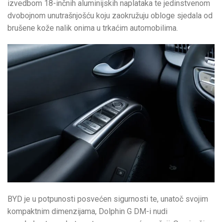
izvedbom 18-inčnih aluminijskih naplataka te jedinstvenom
dvobojnom unutrašnjošću koju zaokružuju obloge sjedala od
brušene kože nalik onima u trkaćim automobilima.
BYD je u potpunosti posvećen sigurnosti te, unatoč svojim
kompaktnim dimenzijama, Dolphin G DM-i nudi