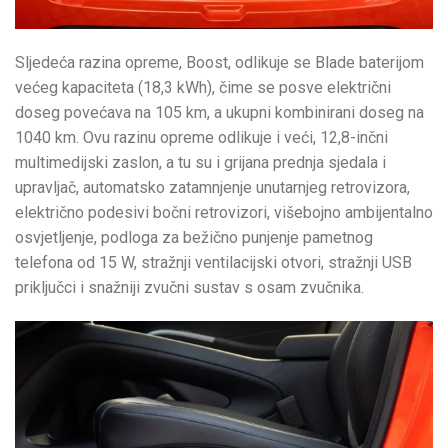
Sljedeća razina opreme, Boost, odlikuje se Blade baterijom
većeg kapaciteta (18,3 kWh), čime se posve električni
doseg povećava na 105 km, a ukupni kombinirani doseg na
1040 km. Ovu razinu opreme odlikuje i veći, 12,8-inčni
multimedijski zaslon, a tu su i grijana prednja sjedala i
upravljač, automatsko zatamnjenje unutarnjeg retrovizora,
električno podesivi bočni retrovizori, višebojno ambijentalno
osvjetljenje, podloga za bežično punjenje pametnog
telefona od 15 W, stražnji ventilacijski otvori, stražnji USB
priključci i snažniji zvučni sustav s osam zvučnika.