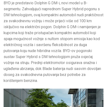
BYD je predstavio Dolphin G DM-i, novi model u B-
segmentu. Zahvaljujući naprednom Super Hybrid pogonu s
DM tehnologijom, ovaj kompaktni automobil nudi praktičnost
za svakodnevnu vožnju i može prijeći više od 100 km
isključivo na električni pogon. Dolphin G DM-i namijenjen je
kupcima koji traže pristupačan kompaktni automobil koji
spaja mogućnost vožnje s nultom stopom emisija kao kod
električnog vozila i savršenu fleksibilnost za duga
putovanja koju nude hibridna vozila. BYD-ov pogonski
sustav Super Hybrid s DM tehnologijom pruža osjećaj
vožnje na struju. Prednji elektromotor osigurava snažna i
uglađena ubrzanja, dok Blade baterija nudi sasvim dovoljan
doseg za svakodnevna putovanja bez potrebe za
korištenjem benzina.