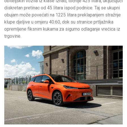
obiteljskih vozila iz klase iznad, točnije 425 litara, uključujući
diskretan pretinac od 45 litara ispod podnice. Taj se ukupni
obujam može povećati na 1225 litara preklapanjem stražnje
klupe djeljive u omjeru 40:60, dok su stranice prtljažnika
opremljene fiksnim kukama za sigurno odlaganje vrećica iz
trgovine.