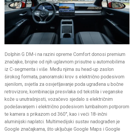
Dolphin G DM-i na razini opreme Comfort donosi premium
značajke, brojne od njih uglavnom prisutne u automobilima
iz C-segmenta i više. Među njima su head-up zaslon
širokog formata, panoramski krov s električno podesivom
sjenilom, svjetla za osvjetljavanje poda ugrađena u bočne
retrovizore, kombinacija presvlaka od tekstila i veganske
kože u unutrašnjosti, vozačevo sjedalo s električnim
podešavanjem i električno podesivom lumbalnom potporom
te kamera s prikazom od 360°, kao i veći 18-inčni
aluminijski naplatci. Multimedijski sustav nadograđen je
Google značajkama, što uključuje Google Maps i Google