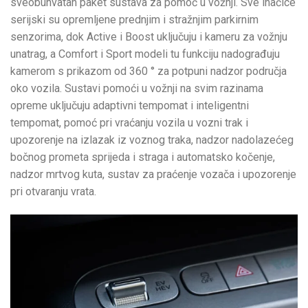
sveobuhvatan paket sustava za pomoć u vožnji. Sve inačice
serijski su opremljene prednjim i stražnjim parkirnim
senzorima, dok Active i Boost uključuju i kameru za vožnju
unatrag, a Comfort i Sport modeli tu funkciju nadograđuju
kamerom s prikazom od 360 ° za potpuni nadzor područja
oko vozila. Sustavi pomoći u vožnji na svim razinama
opreme uključuju adaptivni tempomat i inteligentni
tempomat, pomoć pri vraćanju vozila u vozni trak i
upozorenje na izlazak iz voznog traka, nadzor nadolazećeg
bočnog prometa sprijeda i straga i automatsko kočenje,
nadzor mrtvog kuta, sustav za praćenje vozača i upozorenje
pri otvaranju vrata.