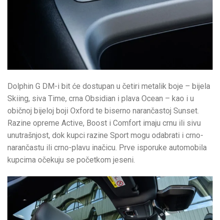
Dolphin G DM-i bit će dostupan u četiri metalik boje – bijela
Skiing, siva Time, crna Obsidian i plava Ocean – kao i u
običnoj bijeloj boji Oxford te biserno narančastoj Sunset.
Razine opreme Active, Boost i Comfort imaju crnu ili sivu
unutrašnjost, dok kupci razine Sport mogu odabrati i crno-
narančastu ili crno-plavu inačicu. Prve isporuke automobila
kupcima očekuju se početkom jeseni.