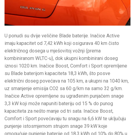
U ponudi su dvije veličine Blade baterije. Inačice Active
imaju kapacitet od 7,42 kWh koji osigurava 40 km čisto
električnog dosega u mješovitoj vožnji (prema
kombiniranom WLTC-u), dok ukupni kombinirani doseg
iznosi 1020 km. Inačice Boost, Comfort i Sport opremljene
su Blade baterijom kapaciteta 18,3 kWh, što posve
električni doseg povećava na 105 km, a ukupni na 1040 km,
uz smanjenje emisija CO2 sa 60 g/km na samo 32 g/km.
Inačice Active opremljene su ugrađenim punjačem snage
3,3 kW koji može napuniti bateriju od 15 % do punog
kapaciteta za nešto manje od tri sata. Inačice Boost,
Comfort i Sport povećavaju tu snagu na 6,6 kW te uključuju
punjenje istosmjernom strujom snage 39 kW koje
omogućuje punjenje baterije od 18,3 kWh od 10% do 80% u