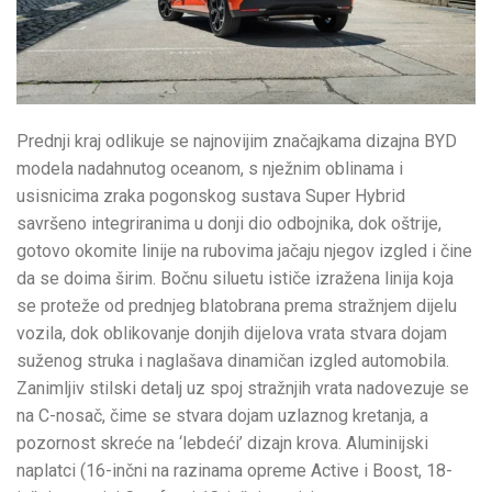
Prednji kraj odlikuje se najnovijim značajkama dizajna BYD
modela nadahnutog oceanom, s nježnim oblinama i
usisnicima zraka pogonskog sustava Super Hybrid
savršeno integriranima u donji dio odbojnika, dok oštrije,
gotovo okomite linije na rubovima jačaju njegov izgled i čine
da se doima širim. Bočnu siluetu ističe izražena linija koja
se proteže od prednjeg blatobrana prema stražnjem dijelu
vozila, dok oblikovanje donjih dijelova vrata stvara dojam
suženog struka i naglašava dinamičan izgled automobila.
Zanimljiv stilski detalj uz spoj stražnjih vrata nadovezuje se
na C-nosač, čime se stvara dojam uzlaznog kretanja, a
pozornost skreće na ‘lebdeći’ dizajn krova. Aluminijski
naplatci (16-inčni na razinama opreme Active i Boost, 18-