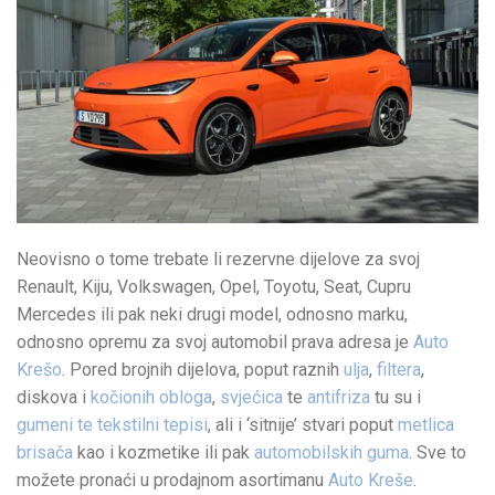
Neovisno o tome trebate li rezervne dijelove za svoj
Renault, Kiju, Volkswagen, Opel, Toyotu, Seat, Cupru
Mercedes ili pak neki drugi model, odnosno marku,
odnosno opremu za svoj automobil prava adresa je
Auto
Krešo
. Pored brojnih dijelova, poput raznih
ulja
,
filtera
,
diskova i
kočionih obloga
,
svjećica
te
antifriza
tu su i
gumeni te tekstilni tepisi
, ali i ‘sitnije’ stvari poput
metlica
brisača
kao i kozmetike ili pak
automobilskih guma
. Sve to
možete pronaći u prodajnom asortimanu
Auto Kreše
.