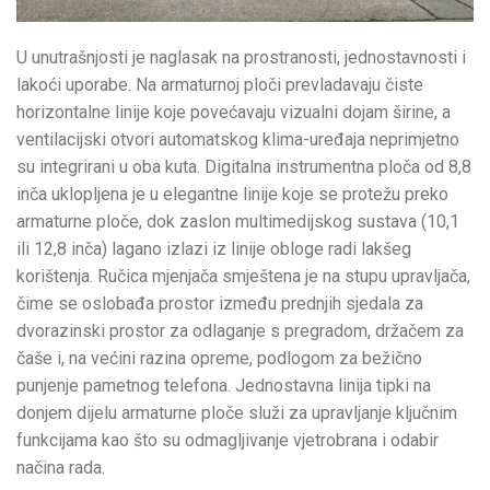
U unutrašnjosti je naglasak na prostranosti, jednostavnosti i
lakoći uporabe. Na armaturnoj ploči prevladavaju čiste
horizontalne linije koje povećavaju vizualni dojam širine, a
ventilacijski otvori automatskog klima-uređaja neprimjetno
su integrirani u oba kuta. Digitalna instrumentna ploča od 8,8
inča uklopljena je u elegantne linije koje se protežu preko
armaturne ploče, dok zaslon multimedijskog sustava (10,1
ili 12,8 inča) lagano izlazi iz linije obloge radi lakšeg
korištenja. Ručica mjenjača smještena je na stupu upravljača,
čime se oslobađa prostor između prednjih sjedala za
dvorazinski prostor za odlaganje s pregradom, držačem za
čaše i, na većini razina opreme, podlogom za bežično
punjenje pametnog telefona. Jednostavna linija tipki na
donjem dijelu armaturne ploče služi za upravljanje ključnim
funkcijama kao što su odmagljivanje vjetrobrana i odabir
načina rada.