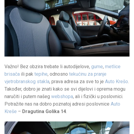
Važno! Bez obzira trebate li autodijelove,
gume
,
metlice
brisača
ili pak
tepihe
, odnosno
tekućinu za pranje
vjetrobranskog stakla
, prava adresa za sve to je
Auto Krešo
.
Također, dobro je znati kako se svi dijelovi i oprema mogu
naručiti i putem našeg
webshopa
, ali i fizički u poslovnici.
Potražite nas na dobro poznatoj adresi poslovnice
Auto
Kreše
–
Dragutina Golika 14
.