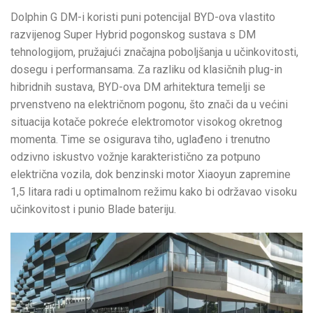
Dolphin G DM-i koristi puni potencijal BYD-ova vlastito
razvijenog Super Hybrid pogonskog sustava s DM
tehnologijom, pružajući značajna poboljšanja u učinkovitosti,
dosegu i performansama. Za razliku od klasičnih plug-in
hibridnih sustava, BYD-ova DM arhitektura temelji se
prvenstveno na električnom pogonu, što znači da u većini
situacija kotače pokreće elektromotor visokog okretnog
momenta. Time se osigurava tiho, uglađeno i trenutno
odzivno iskustvo vožnje karakteristično za potpuno
električna vozila, dok benzinski motor Xiaoyun zapremine
1,5 litara radi u optimalnom režimu kako bi održavao visoku
učinkovitost i punio Blade bateriju.