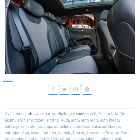
Ovaj unos je objavljen u
Auto dijelovi
i označen
208
,
5ica
,
A6
,
AdBlue
,
akumulator
,
amortizeri
,
antifriz
,
Audi
,
auto
,
auto auto
,
auto kreso
,
autodijelovi
,
autoindustrija
,
autoklima
,
autokozmetika
,
autokreso
,
autosjedalica
,
avant
,
baterija
,
baterije
,
benzin
,
benzinac
,
Beyond Zero
,
bmw
,
brisači
,
brtva
,
Buzz
,
BYD
,
cabrio
,
cijena
,
cijene
,
cruiser
,
dacia
,