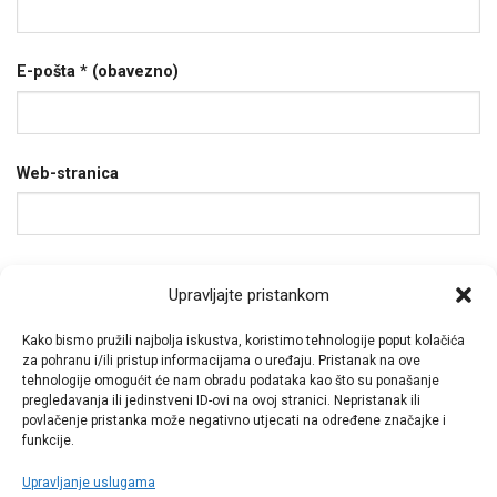
E-pošta
* (obavezno)
Web-stranica
Spremi moje ime, e-poštu i web-stranicu u ovom
Upravljajte pristankom
internet pregledniku za sljedeći put kada budem
komentirao.
Kako bismo pružili najbolja iskustva, koristimo tehnologije poput kolačića
za pohranu i/ili pristup informacijama o uređaju. Pristanak na ove
tehnologije omogućit će nam obradu podataka kao što su ponašanje
pregledavanja ili jedinstveni ID-ovi na ovoj stranici. Nepristanak ili
povlačenje pristanka može negativno utjecati na određene značajke i
funkcije.
Upravljanje uslugama