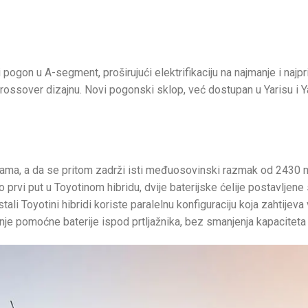
pogon u A-segment, proširujući elektrifikaciju na najmanje i najpr
sover dizajnu. Novi pogonski sklop, već dostupan u Yarisu i Yar
.
ama, a da se pritom zadrži isti međuosovinski razmak od 2430 mm
o prvi put u Toyotinom hibridu, dvije baterijske ćelije postavljen
ali Toyotini hibridi koriste paralelnu konfiguraciju koja zahtijeva
anje pomoćne baterije ispod prtljažnika, bez smanjenja kapaciteta