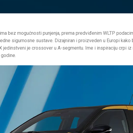
ima bez mogućnosti punjenja, prema predviđenim WLTP podacima
predne sigurnosne sustave. Dizajniran i proizveden u Europi kako
X jedinstveni je crossover u A-segmentu. Ime i inspiraciju crpi 
 godine.