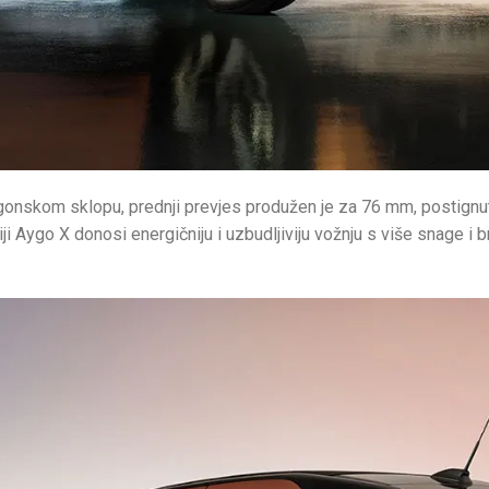
onskom sklopu, prednji prevjes produžen je za 76 mm, postignut
i Aygo X donosi energičniju i uzbudljiviju vožnju s više snage i b