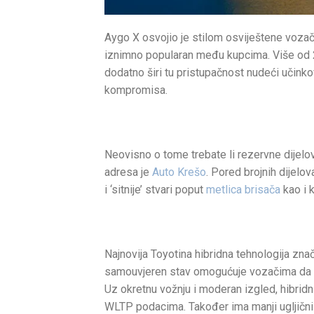
Aygo X osvojio je stilom osviještene vozač
iznimno popularan među kupcima. Više od 2
dodatno širi tu pristupačnost nudeći učinko
kompromisa.
Neovisno o tome trebate li rezervne dijel
adresa je
Auto Krešo
. Pored brojnih dijelo
i ‘sitnije’ stvari poput
metlica brisača
kao i 
Najnovija Toyotina hibridna tehnologija zna
samouvjeren stav omogućuje vozačima da 
Uz okretnu vožnju i moderan izgled, hibri
WLTP podacima. Također ima manji ugljični 