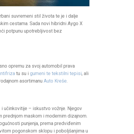
ni suvremeni stil života te je i dalje
skim cestama. Sada novi hibridni Aygo X
čeći potpunu upotrebljivost bez
nosno opremu za svoj automobil prava
ntifriza
tu su i
gumeni te tekstilni tepisi
, ali
prodajnom asortimanu
Auto Kreše
.
 i učinkovitije – iskustvo vožnje. Njegov
vom prednjom maskom i modernim dizajnom.
mogućnosti punjenja, prema predviđenim
kovitom pogonskom sklopu i poboljšanjima u