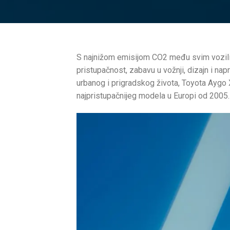
S najnižom emisijom CO2 među svim vozil
pristupačnost, zabavu u vožnji, dizajn i na
urbanog i prigradskog života, Toyota Aygo 
najpristupačnijeg modela u Europi od 2005.