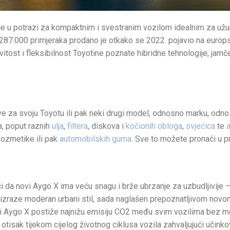
e u potrazi za kompaktnim i svestranim vozilom idealnim za užurba
87.000 primjeraka prodano je otkako se 2022. pojavio na europ
vitost i fleksibilnost Toyotine poznate hibridne tehnologije, jam
ove za svoju Toyotu ili pak neki drugi model, odnosno marku, od
va, poput raznih
ulja
,
filtera
, diskova i
kočionih obloga
,
svjećica
te
a
kozmetike ili pak
automobilskih guma
. Sve to možete pronaći u 
či da novi Aygo X ima veću snagu i brže ubrzanje za uzbudljivije –
izraze moderan urbani stil, sada naglašen prepoznatljivom no
dni Aygo X postiže najnižu emisiju CO2 među svim vozilima bez 
otisak tijekom cijelog životnog ciklusa vozila zahvaljujući učin