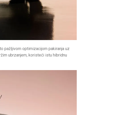
o pažljivom optimizacijom pakiranja uz
ržim ubrzanjem, koristeći istu hibridnu