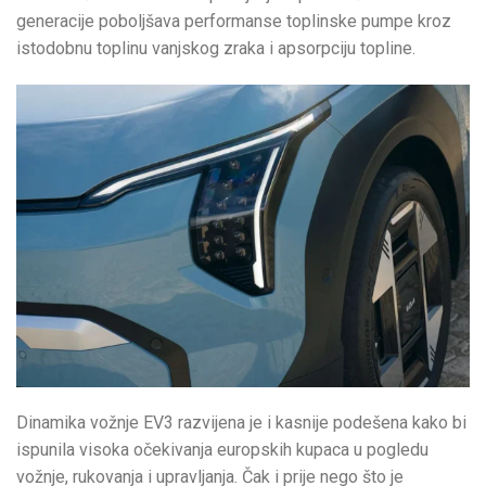
generacije poboljšava performanse toplinske pumpe kroz
istodobnu toplinu vanjskog zraka i apsorpciju topline.
Dinamika vožnje EV3 razvijena je i kasnije podešena kako bi
ispunila visoka očekivanja europskih kupaca u pogledu
vožnje, rukovanja i upravljanja. Čak i prije nego što je