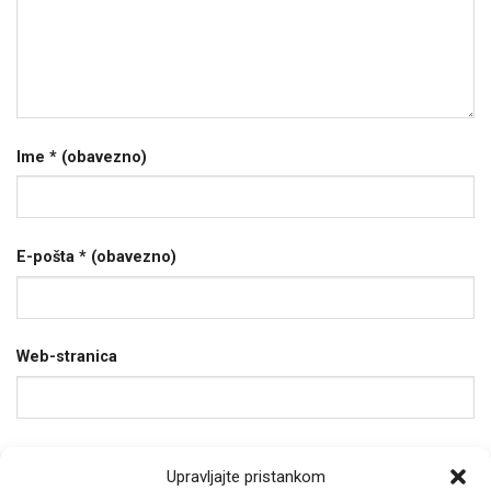
Ime
* (obavezno)
E-pošta
* (obavezno)
Web-stranica
Spremi moje ime, e-poštu i web-stranicu u ovom
Upravljajte pristankom