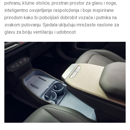
pohranu, klizne stoliće, prostran prostor za glavu i noge,
inteligentno osvjetljenje raspoloženja i boje inspirirane
prirodom kako bi poboljšali dobrobit vozača i putnika na
svakom putovanju. Sjedala uključuju mrežaste naslone za
glavu za bolju ventilaciju i udobnost.