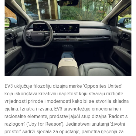
EV3 uključuje filozofiju dizajna marke ‘Opposites United’
koja iskorištava kreativnu napetost koju stvaraju različite
vrijednosti prirode i modernosti kako bi se stvorila skladna
cjelina. Iznutra i izvana, EV3 uravnotežuje emocionalne i
racionalne elemente, predstavljajući stup dizajna ‘Radost s
razlogom’ (‘Joy for Reason’). Jedinstveni unutarnji ‘životni
prostor’ sadrži sjedala za opuštanje, pametna rješenja za