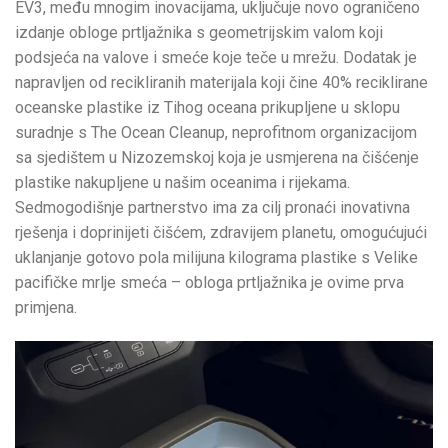
EV3, među mnogim inovacijama, uključuje novo ograničeno
izdanje obloge prtljažnika s geometrijskim valom koji
podsjeća na valove i smeće koje teče u mrežu. Dodatak je
napravljen od recikliranih materijala koji čine 40% reciklirane
oceanske plastike iz Tihog oceana prikupljene u sklopu
suradnje s The Ocean Cleanup, neprofitnom organizacijom
sa sjedištem u Nizozemskoj koja je usmjerena na čišćenje
plastike nakupljene u našim oceanima i rijekama.
Sedmogodišnje partnerstvo ima za cilj pronaći inovativna
rješenja i doprinijeti čišćem, zdravijem planetu, omogućujući
uklanjanje gotovo pola milijuna kilograma plastike s Velike
pacifičke mrlje smeća – obloga prtljažnika je ovime prva
primjena.