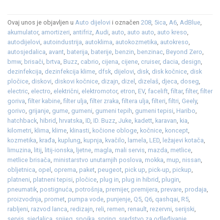
Ovaj unos je objavljen u
Auto dijelovi
i označen
208
,
5ica
,
A6
,
AdBlue
,
akumulator
,
amortizeri
,
antifriz
,
Audi
,
auto
,
auto auto
,
auto kreso
,
autodijelovi
,
autoindustrija
,
autoklima
,
autokozmetika
,
autokreso
,
autosjedalica
,
avant
,
baterija
,
baterije
,
benzin
,
benzinac
,
Beyond Zero
,
bmw
,
brisači
,
brtva
,
Buzz
,
cabrio
,
cijena
,
cijene
,
cruiser
,
dacia
,
design
,
dezinfekcija
,
dezinfekcija klime
,
dfsk
,
dijelovi
,
disk
,
disk kočnice
,
disk
pločice
,
diskovi
,
diskovi kočnice
,
dizajn
,
dizel
,
dizelaš
,
djeca
,
doseg
,
electric
,
electro
,
električni
,
elektromotor
,
etron
,
EV
,
facelift
,
filtar
,
filter
,
filter
goriva
,
filter kabine
,
filter ulja
,
filter zraka
,
filtera ulja
,
filteri
,
filtri
,
Geely
,
gorivo
,
grijanje
,
gume
,
gumeni
,
gumeni tepih
,
gumeni tepisi
,
Haribo
,
hatchback
,
hibrid
,
hrvatska
,
ID
,
ID. Buzz
,
Juke
,
kadett
,
karavan
,
kia
,
kilometri
,
klima
,
klime
,
klinasti
,
kočione obloge
,
kočnice
,
koncept
,
kozmetika
,
krađa
,
kuplung
,
kupnja
,
kvačilo
,
lamela
,
LED
,
ležajevi kotača
,
limuzina
,
litij
,
litij-ionska
,
ljetne
,
magla
,
mali servis
,
mazda
,
metlice
,
metlice brisača
,
ministarstvo unutarnjih poslova
,
mokka
,
mup
,
nissan
,
obljetnica
,
opel
,
oprema
,
paket
,
peugeot
,
pick up
,
pick-up
,
pickup
,
platneni
,
platneni tepisi
,
pločice
,
plug in
,
plug in hibrid
,
plugin
,
pneumatik
,
postignuća
,
potrošnja
,
premijer
,
premijera
,
prevare
,
prodaja
,
proizvodnja
,
promet
,
pumpa vode
,
punjenje
,
Q5
,
Q6
,
qashqai
,
R5
,
rabljeni
,
razvod lanca
,
redizajn
,
reli
,
remen
,
renault
,
rezervni
,
serijski
,
servis
,
sjedalica
,
snijeg
,
spojka
,
spring
,
sredstvo za odleđivanje