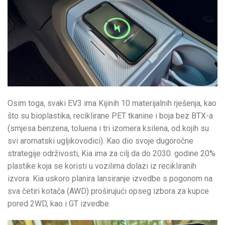
Osim toga, svaki EV3 ima Kijinih 10 materijalnih rješenja, kao
što su bioplastika, reciklirane PET tkanine i boja bez BTX-a
(smjesa benzena, toluena i tri izomera ksilena, od kojih su
svi aromatski ugljikovodici). Kao dio svoje dugoročne
strategije održivosti, Kia ima za cilj da do 2030. godine 20%
plastike koja se koristi u vozilima dolazi iz recikliranih
izvora. Kia uskoro planira lansiranje izvedbe s pogonom na
sva četiri kotača (AWD) proširujući opseg izbora za kupce
pored 2WD, kao i GT izvedbe.