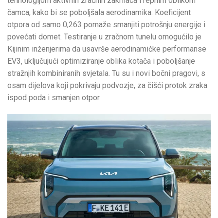
tehnologijom aktivnih zračnih zakrilaca i repnim oblikom
čamca, kako bi se poboljšala aerodinamika. Koeficijent
otpora od samo 0,263 pomaže smanjiti potrošnju energije i
povećati domet. Testiranje u zračnom tunelu omogućilo je
Kijinim inženjerima da usavrše aerodinamičke performanse
EV3, uključujući optimiziranje oblika kotača i poboljšanje
stražnjih kombiniranih svjetala. Tu su i novi bočni pragovi, s
osam dijelova koji pokrivaju podvozje, za čišći protok zraka
ispod poda i smanjen otpor.