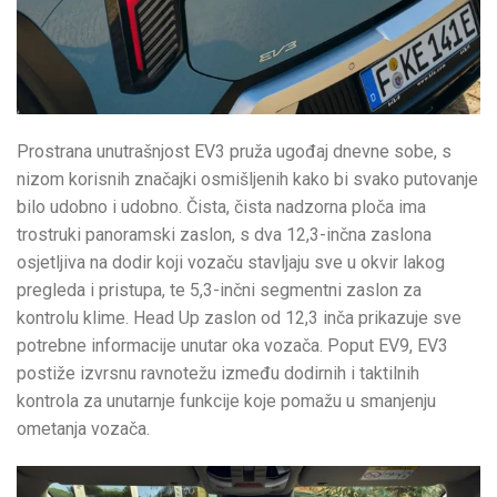
Prostrana unutrašnjost EV3 pruža ugođaj dnevne sobe, s
nizom korisnih značajki osmišljenih kako bi svako putovanje
bilo udobno i udobno. Čista, čista nadzorna ploča ima
trostruki panoramski zaslon, s dva 12,3-inčna zaslona
osjetljiva na dodir koji vozaču stavljaju sve u okvir lakog
pregleda i pristupa, te 5,3-inčni segmentni zaslon za
kontrolu klime. Head Up zaslon od 12,3 inča prikazuje sve
potrebne informacije unutar oka vozača. Poput EV9, EV3
postiže izvrsnu ravnotežu između dodirnih i taktilnih
kontrola za unutarnje funkcije koje pomažu u smanjenju
ometanja vozača.