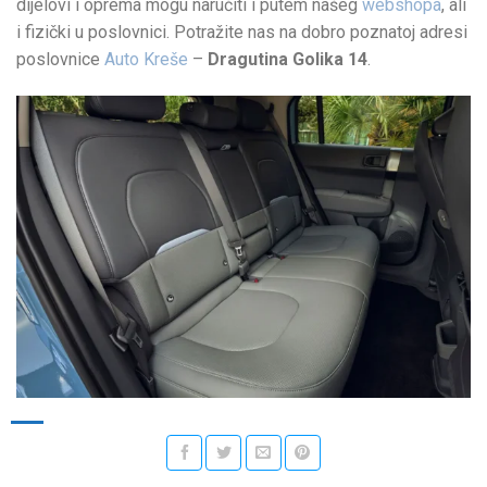
dijelovi i oprema mogu naručiti i putem našeg
webshopa
, ali
i fizički u poslovnici. Potražite nas na dobro poznatoj adresi
poslovnice
Auto Kreše
–
Dragutina Golika 14
.