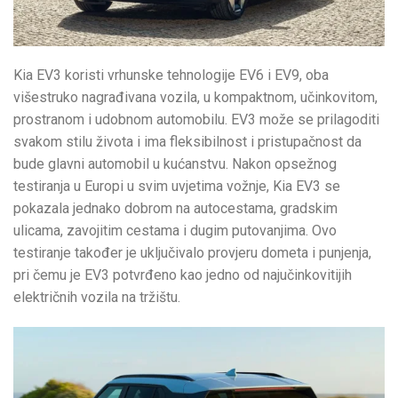
Kia EV3 koristi vrhunske tehnologije EV6 i EV9, oba
višestruko nagrađivana vozila, u kompaktnom, učinkovitom,
prostranom i udobnom automobilu. EV3 može se prilagoditi
svakom stilu života i ima fleksibilnost i pristupačnost da
bude glavni automobil u kućanstvu. Nakon opsežnog
testiranja u Europi u svim uvjetima vožnje, Kia EV3 se
pokazala jednako dobrom na autocestama, gradskim
ulicama, zavojitim cestama i dugim putovanjima. Ovo
testiranje također je uključivalo provjeru dometa i punjenja,
pri čemu je EV3 potvrđeno kao jedno od najučinkovitijih
električnih vozila na tržištu.