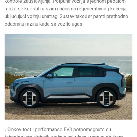
kontrole zaustavljanja. Potpuna vožnja s jednom pedalom
može se koristiti u svim načinima regenerativnog kočenja,
uključujući vožnju unatrag. Sustav također pamti prethodno
odabranu razinu kada se vozilo ugasi.
Učinkovitost i performanse EV3 potpomognute su