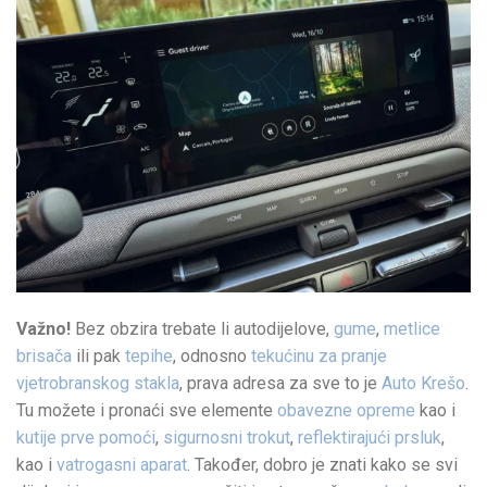
Važno!
Bez obzira trebate li autodijelove,
gume
,
metlice
brisača
ili pak
tepihe
, odnosno
tekućinu za pranje
vjetrobranskog stakla
, prava adresa za sve to je
Auto Krešo
.
Tu možete i pronaći sve elemente
obavezne opreme
kao i
kutije prve pomoći
,
sigurnosni trokut
,
reflektirajući prsluk
,
kao i
vatrogasni aparat
. Također, dobro je znati kako se svi