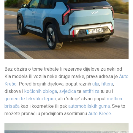
Bez obzira o tome trebate li rezervne dijelove za neki od
Kia modela ili vozila neke druge marke, prava adresa je
Auto
Krešo
. Pored brojnih dijelova, poput raznih
ulja
,
filtera
,
diskova i
kočionih obloga
,
svjećica
te
antifriza
tu su i
gumeni te tekstilni tepisi
, ali i ‘sitnije’ stvari poput
metlica
brisača
kao i kozmetike ili pak
automobilskih guma
. Sve to
možete pronaći u prodajnom asortimanu
Auto Kreše
.