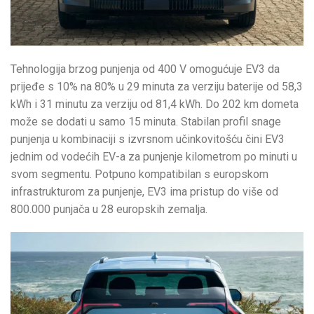
Tehnologija brzog punjenja od 400 V omogućuje EV3 da
prijeđe s 10% na 80% u 29 minuta za verziju baterije od 58,3
kWh i 31 minutu za verziju od 81,4 kWh. Do 202 km dometa
može se dodati u samo 15 minuta. Stabilan profil snage
punjenja u kombinaciji s izvrsnom učinkovitošću čini EV3
jednim od vodećih EV-a za punjenje kilometrom po minuti u
svom segmentu. Potpuno kompatibilan s europskom
infrastrukturom za punjenje, EV3 ima pristup do više od
800.000 punjača u 28 europskih zemalja.