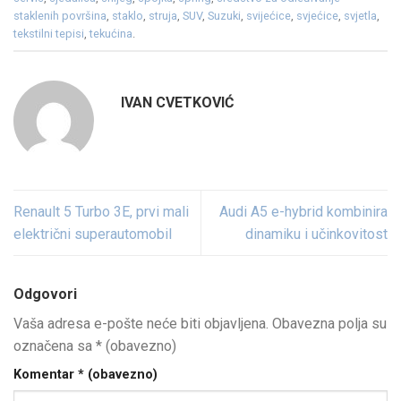
staklenih površina
,
staklo
,
struja
,
SUV
,
Suzuki
,
svijećice
,
svjećice
,
svjetla
,
tekstilni tepisi
,
tekućina
.
IVAN CVETKOVIĆ
Renault 5 Turbo 3E, prvi mali
Audi A5 e-hybrid kombinira
električni superautomobil
dinamiku i učinkovitost
Odgovori
Vaša adresa e-pošte neće biti objavljena.
Obavezna polja su
označena sa
* (obavezno)
Komentar
* (obavezno)