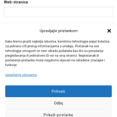
Web-stranica
Spremi moje ime, e-poštu i web-stranicu u ovom
Upravljajte pristankom
internet pregledniku za sljedeći put kada budem
Kako bismo pružili najbolja iskustva, koristimo tehnologije poput kolačića
komentirao.
za pohranu i/ili pristup informacijama o uređaju. Pristanak na ove
tehnologije omogućit će nam obradu podataka kao što su ponašanje
pregledavanja ili jedinstveni ID-ovi na ovoj stranici. Nepristanak ili
povlačenje pristanka može negativno utjecati na određene značajke i
funkcije.
Upravljanje uslugama
Call centar
Prihvati
+38513030300
Odbij
Pratite nas
Prikaži postavke