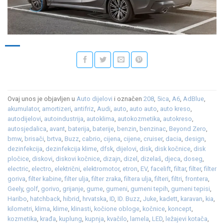
Ovaj unos je objavljen u
Auto dijelovi
i označen
208
,
5ica
,
A6
,
AdBlue
,
akumulator
,
amortizeri
,
antifriz
,
Audi
,
auto
,
auto auto
,
auto kreso
,
autodijelovi
,
autoindustrija
,
autoklima
,
autokozmetika
,
autokreso
,
autosjedalica
,
avant
,
baterija
,
baterije
,
benzin
,
benzinac
,
Beyond Zero
,
bmw
,
brisači
,
brtva
,
Buzz
,
cabrio
,
cijena
,
cijene
,
cruiser
,
dacia
,
design
,
dezinfekcija
,
dezinfekcija klime
,
dfsk
,
dijelovi
,
disk
,
disk kočnice
,
disk
pločice
,
diskovi
,
diskovi kočnice
,
dizajn
,
dizel
,
dizelaš
,
djeca
,
doseg
,
electric
,
electro
,
električni
,
elektromotor
,
etron
,
EV
,
facelift
,
filtar
,
filter
,
filter
goriva
,
filter kabine
,
filter ulja
,
filter zraka
,
filtera ulja
,
filteri
,
filtri
,
frontera
,
Geely
,
golf
,
gorivo
,
grijanje
,
gume
,
gumeni
,
gumeni tepih
,
gumeni tepisi
,
Haribo
,
hatchback
,
hibrid
,
hrvatska
,
ID
,
ID. Buzz
,
Juke
,
kadett
,
karavan
,
kia
,
kilometri
,
klima
,
klime
,
klinasti
,
kočione obloge
,
kočnice
,
koncept
,
kozmetika
,
krađa
,
kuplung
,
kupnja
,
kvačilo
,
lamela
,
LED
,
ležajevi kotača
,