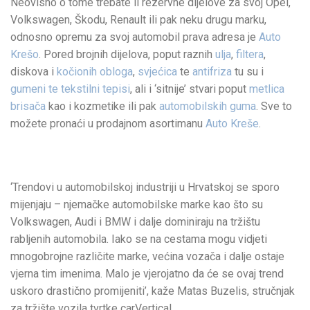
Neovisno o tome trebate li rezervne dijelove za svoj Opel,
Volkswagen, Škodu, Renault ili pak neku drugu marku,
odnosno opremu za svoj automobil prava adresa je
Auto
Krešo
. Pored brojnih dijelova, poput raznih
ulja
,
filtera
,
diskova i
kočionih obloga
,
svjećica
te
antifriza
tu su i
gumeni te tekstilni tepisi
, ali i ‘sitnije’ stvari poput
metlica
brisača
kao i kozmetike ili pak
automobilskih guma
. Sve to
možete pronaći u prodajnom asortimanu
Auto Kreše
.
‘Trendovi u automobilskoj industriji u Hrvatskoj se sporo
mijenjaju – njemačke automobilske marke kao što su
Volkswagen, Audi i BMW i dalje dominiraju na tržištu
rabljenih automobila. Iako se na cestama mogu vidjeti
mnogobrojne različite marke, većina vozača i dalje ostaje
vjerna tim imenima. Malo je vjerojatno da će se ovaj trend
uskoro drastično promijeniti’, kaže Matas Buzelis, stručnjak
za tržište vozila tvrtke carVertical.