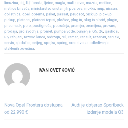
limuzina
,
litij
,
litij-ionska
,
ljetne
,
magla
,
mali servis
,
mazda
,
metlice
,
metlice brisača
,
ministarstvo unutarnjih poslova
,
mokka
,
mup
,
nissan
,
obljetnica
,
opel
,
oprema
,
paket
,
passat
,
peugeot
,
pick up
,
pick-up
,
pickup
,
platneni
,
platneni tepisi
,
pločice
,
plug in
,
plug in hibrid
,
plugin
,
pneumatik
,
polo
,
postignuća
,
potrošnja
,
premijer
,
premijera
,
prevare
,
prodaja
,
proizvodnja
,
promet
,
pumpa vode
,
punjenje
,
Q5
,
Q6
,
qashqai
,
R5
,
rabljeni
,
razvod lanca
,
redizajn
,
reli
,
remen
,
renault
,
rezervni
,
serijski
,
servis
,
sjedalica
,
snijeg
,
spojka
,
spring
,
sredstvo za odleđivanje
staklenih površina
.
IVAN CVETKOVIĆ
Nova Opel Frontera dostupna
Audi je dotjerao Sportback
od 22.990 €
izdanje modela Q3