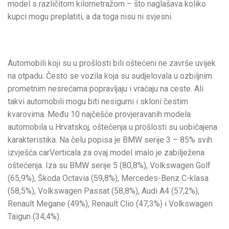
model s različitom kilometražom – što naglašava koliko
kupci mogu preplatiti, a da toga nisu ni svjesni.
Automobili koji su u prošlosti bili oštećeni ne završe uvijek
na otpadu. Često se vozila koja su sudjelovala u ozbiljnim
prometnim nesrećama popravljaju i vraćaju na ceste. Ali
takvi automobili mogu biti nesigurni i skloni čestim
kvarovima. Među 10 najčešće provjeravanih modela
automobila u Hrvatskoj, oštećenja u prošlosti su uobičajena
karakteristika. Na čelu popisa je BMW serije 3 – 85% svih
izvješća carVerticala za ovaj model imalo je zabilježena
oštećenja. Iza su BMW serije 5 (80,8%), Volkswagen Golf
(65,9%), Škoda Octavia (59,8%), Mercedes-Benz C-klasa
(58,5%), Volkswagen Passat (58,8%), Audi A4 (57,2%),
Renault Megane (49%), Renault Clio (47,3%) i Volkswagen
Taigun (34,4%).