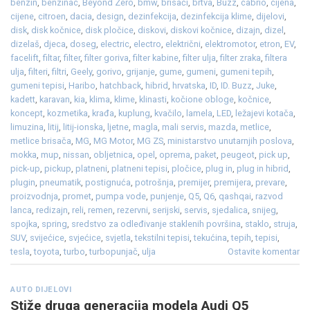
benzin
,
benzinac
,
Beyond Zero
,
bmw
,
brisači
,
brtva
,
Buzz
,
cabrio
,
cijena
,
cijene
,
citroen
,
dacia
,
design
,
dezinfekcija
,
dezinfekcija klime
,
dijelovi
,
disk
,
disk kočnice
,
disk pločice
,
diskovi
,
diskovi kočnice
,
dizajn
,
dizel
,
dizelaš
,
djeca
,
doseg
,
electric
,
electro
,
električni
,
elektromotor
,
etron
,
EV
,
facelift
,
filtar
,
filter
,
filter goriva
,
filter kabine
,
filter ulja
,
filter zraka
,
filtera
ulja
,
filteri
,
filtri
,
Geely
,
gorivo
,
grijanje
,
gume
,
gumeni
,
gumeni tepih
,
gumeni tepisi
,
Haribo
,
hatchback
,
hibrid
,
hrvatska
,
ID
,
ID. Buzz
,
Juke
,
kadett
,
karavan
,
kia
,
klima
,
klime
,
klinasti
,
kočione obloge
,
kočnice
,
koncept
,
kozmetika
,
krađa
,
kuplung
,
kvačilo
,
lamela
,
LED
,
ležajevi kotača
,
limuzina
,
litij
,
litij-ionska
,
ljetne
,
magla
,
mali servis
,
mazda
,
metlice
,
metlice brisača
,
MG
,
MG Motor
,
MG ZS
,
ministarstvo unutarnjih poslova
,
mokka
,
mup
,
nissan
,
obljetnica
,
opel
,
oprema
,
paket
,
peugeot
,
pick up
,
pick-up
,
pickup
,
platneni
,
platneni tepisi
,
pločice
,
plug in
,
plug in hibrid
,
plugin
,
pneumatik
,
postignuća
,
potrošnja
,
premijer
,
premijera
,
prevare
,
proizvodnja
,
promet
,
pumpa vode
,
punjenje
,
Q5
,
Q6
,
qashqai
,
razvod
lanca
,
redizajn
,
reli
,
remen
,
rezervni
,
serijski
,
servis
,
sjedalica
,
snijeg
,
spojka
,
spring
,
sredstvo za odleđivanje staklenih površina
,
staklo
,
struja
,
SUV
,
svijećice
,
svjećice
,
svjetla
,
tekstilni tepisi
,
tekućina
,
tepih
,
tepisi
,
tesla
,
toyota
,
turbo
,
turbopunjač
,
ulja
Ostavite komentar
AUTO DIJELOVI
Stiže druga generacija modela Audi Q5