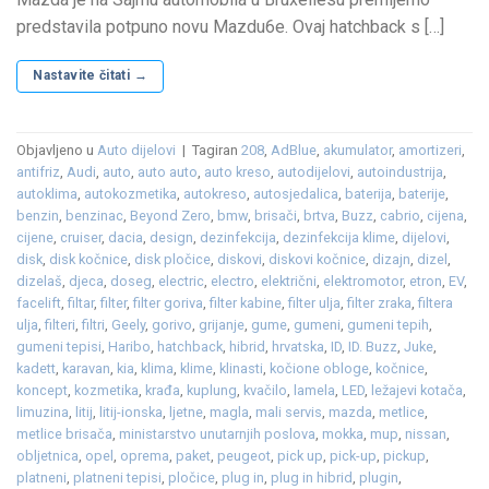
predstavila potpuno novu Mazdu6e. Ovaj hatchback s […]
Nastavite čitati
→
Objavljeno u
Auto dijelovi
|
Tagiran
208
,
AdBlue
,
akumulator
,
amortizeri
,
antifriz
,
Audi
,
auto
,
auto auto
,
auto kreso
,
autodijelovi
,
autoindustrija
,
autoklima
,
autokozmetika
,
autokreso
,
autosjedalica
,
baterija
,
baterije
,
benzin
,
benzinac
,
Beyond Zero
,
bmw
,
brisači
,
brtva
,
Buzz
,
cabrio
,
cijena
,
cijene
,
cruiser
,
dacia
,
design
,
dezinfekcija
,
dezinfekcija klime
,
dijelovi
,
disk
,
disk kočnice
,
disk pločice
,
diskovi
,
diskovi kočnice
,
dizajn
,
dizel
,
dizelaš
,
djeca
,
doseg
,
electric
,
electro
,
električni
,
elektromotor
,
etron
,
EV
,
facelift
,
filtar
,
filter
,
filter goriva
,
filter kabine
,
filter ulja
,
filter zraka
,
filtera
ulja
,
filteri
,
filtri
,
Geely
,
gorivo
,
grijanje
,
gume
,
gumeni
,
gumeni tepih
,
gumeni tepisi
,
Haribo
,
hatchback
,
hibrid
,
hrvatska
,
ID
,
ID. Buzz
,
Juke
,
kadett
,
karavan
,
kia
,
klima
,
klime
,
klinasti
,
kočione obloge
,
kočnice
,
koncept
,
kozmetika
,
krađa
,
kuplung
,
kvačilo
,
lamela
,
LED
,
ležajevi kotača
,
limuzina
,
litij
,
litij-ionska
,
ljetne
,
magla
,
mali servis
,
mazda
,
metlice
,
metlice brisača
,
ministarstvo unutarnjih poslova
,
mokka
,
mup
,
nissan
,
obljetnica
,
opel
,
oprema
,
paket
,
peugeot
,
pick up
,
pick-up
,
pickup
,
platneni
,
platneni tepisi
,
pločice
,
plug in
,
plug in hibrid
,
plugin
,