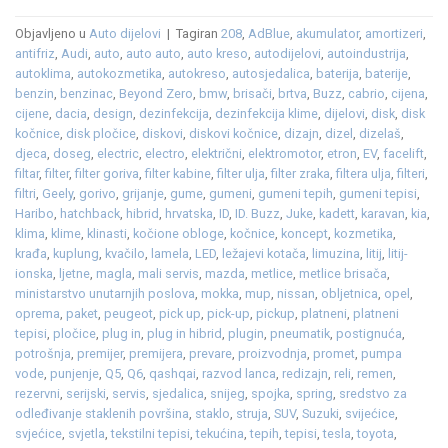
Objavljeno u
Auto dijelovi
|
Tagiran
208
,
AdBlue
,
akumulator
,
amortizeri
,
antifriz
,
Audi
,
auto
,
auto auto
,
auto kreso
,
autodijelovi
,
autoindustrija
,
autoklima
,
autokozmetika
,
autokreso
,
autosjedalica
,
baterija
,
baterije
,
benzin
,
benzinac
,
Beyond Zero
,
bmw
,
brisači
,
brtva
,
Buzz
,
cabrio
,
cijena
,
cijene
,
dacia
,
design
,
dezinfekcija
,
dezinfekcija klime
,
dijelovi
,
disk
,
disk
kočnice
,
disk pločice
,
diskovi
,
diskovi kočnice
,
dizajn
,
dizel
,
dizelaš
,
djeca
,
doseg
,
electric
,
electro
,
električni
,
elektromotor
,
etron
,
EV
,
facelift
,
filtar
,
filter
,
filter goriva
,
filter kabine
,
filter ulja
,
filter zraka
,
filtera ulja
,
filteri
,
filtri
,
Geely
,
gorivo
,
grijanje
,
gume
,
gumeni
,
gumeni tepih
,
gumeni tepisi
,
Haribo
,
hatchback
,
hibrid
,
hrvatska
,
ID
,
ID. Buzz
,
Juke
,
kadett
,
karavan
,
kia
,
klima
,
klime
,
klinasti
,
kočione obloge
,
kočnice
,
koncept
,
kozmetika
,
krađa
,
kuplung
,
kvačilo
,
lamela
,
LED
,
ležajevi kotača
,
limuzina
,
litij
,
litij-
ionska
,
ljetne
,
magla
,
mali servis
,
mazda
,
metlice
,
metlice brisača
,
ministarstvo unutarnjih poslova
,
mokka
,
mup
,
nissan
,
obljetnica
,
opel
,
oprema
,
paket
,
peugeot
,
pick up
,
pick-up
,
pickup
,
platneni
,
platneni
tepisi
,
pločice
,
plug in
,
plug in hibrid
,
plugin
,
pneumatik
,
postignuća
,
potrošnja
,
premijer
,
premijera
,
prevare
,
proizvodnja
,
promet
,
pumpa
vode
,
punjenje
,
Q5
,
Q6
,
qashqai
,
razvod lanca
,
redizajn
,
reli
,
remen
,
rezervni
,
serijski
,
servis
,
sjedalica
,
snijeg
,
spojka
,
spring
,
sredstvo za
odleđivanje staklenih površina
,
staklo
,
struja
,
SUV
,
Suzuki
,
svijećice
,
svjećice
,
svjetla
,
tekstilni tepisi
,
tekućina
,
tepih
,
tepisi
,
tesla
,
toyota
,