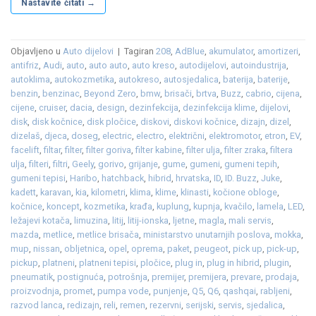
Nastavite čitati
→
Objavljeno u
Auto dijelovi
|
Tagiran
208
,
AdBlue
,
akumulator
,
amortizeri
,
antifriz
,
Audi
,
auto
,
auto auto
,
auto kreso
,
autodijelovi
,
autoindustrija
,
autoklima
,
autokozmetika
,
autokreso
,
autosjedalica
,
baterija
,
baterije
,
benzin
,
benzinac
,
Beyond Zero
,
bmw
,
brisači
,
brtva
,
Buzz
,
cabrio
,
cijena
,
cijene
,
cruiser
,
dacia
,
design
,
dezinfekcija
,
dezinfekcija klime
,
dijelovi
,
disk
,
disk kočnice
,
disk pločice
,
diskovi
,
diskovi kočnice
,
dizajn
,
dizel
,
dizelaš
,
djeca
,
doseg
,
electric
,
electro
,
električni
,
elektromotor
,
etron
,
EV
,
facelift
,
filtar
,
filter
,
filter goriva
,
filter kabine
,
filter ulja
,
filter zraka
,
filtera
ulja
,
filteri
,
filtri
,
Geely
,
gorivo
,
grijanje
,
gume
,
gumeni
,
gumeni tepih
,
gumeni tepisi
,
Haribo
,
hatchback
,
hibrid
,
hrvatska
,
ID
,
ID. Buzz
,
Juke
,
kadett
,
karavan
,
kia
,
kilometri
,
klima
,
klime
,
klinasti
,
kočione obloge
,
kočnice
,
koncept
,
kozmetika
,
krađa
,
kuplung
,
kupnja
,
kvačilo
,
lamela
,
LED
,
ležajevi kotača
,
limuzina
,
litij
,
litij-ionska
,
ljetne
,
magla
,
mali servis
,
mazda
,
metlice
,
metlice brisača
,
ministarstvo unutarnjih poslova
,
mokka
,
mup
,
nissan
,
obljetnica
,
opel
,
oprema
,
paket
,
peugeot
,
pick up
,
pick-up
,
pickup
,
platneni
,
platneni tepisi
,
pločice
,
plug in
,
plug in hibrid
,
plugin
,
pneumatik
,
postignuća
,
potrošnja
,
premijer
,
premijera
,
prevare
,
prodaja
,
proizvodnja
,
promet
,
pumpa vode
,
punjenje
,
Q5
,
Q6
,
qashqai
,
rabljeni
,
razvod lanca
,
redizajn
,
reli
,
remen
,
rezervni
,
serijski
,
servis
,
sjedalica
,