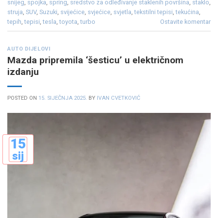
snijeg
,
spojka
,
spring
,
sredstvo za odleđivanje staklenih površina
,
staklo
,
struja
,
SUV
,
Suzuki
,
svijećice
,
svjećice
,
svjetla
,
tekstilni tepisi
,
tekućina
,
tepih
,
tepisi
,
tesla
,
toyota
,
turbo
Ostavite komentar
AUTO DIJELOVI
Mazda pripremila ‘šesticu’ u električnom
izdanju
POSTED ON
15. SIJEČNJA 2025.
BY
IVAN CVETKOVIĆ
15
sij