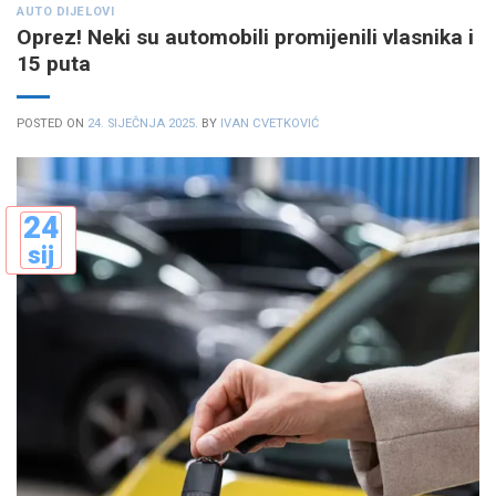
AUTO DIJELOVI
Oprez! Neki su automobili promijenili vlasnika i
15 puta
POSTED ON
24. SIJEČNJA 2025.
BY
IVAN CVETKOVIĆ
24
sij