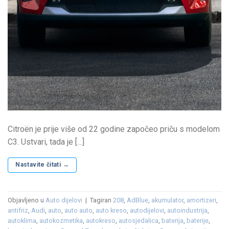
Citroën je prije više od 22 godine započeo priču s modelom
C3. Ustvari, tada je […]
Nastavite čitati
→
Objavljeno u
Auto dijelovi
|
Tagiran
208
,
AdBlue
,
akumulator
,
amortizeri
,
antifriz
,
Audi
,
auto
,
auto auto
,
auto kreso
,
autodijelovi
,
autoindustrija
,
autoklima
,
autokozmetika
,
autokreso
,
autosjedalica
,
baterija
,
baterije
,