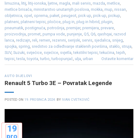
limuzina
,
litij
,
litij-ionska
,
ljetne
,
magla
,
mali servis
,
mazda
,
metlice
,
metlice brisača
,
ministarstvo unutarnjih poslova
,
mokka
,
mup
,
nissan
,
obljetnica
,
opel
,
oprema
,
paket
,
peugeot
,
pick up
,
pick-up
,
pickup
,
platneni
,
platneni tepisi
,
pločice
,
plug in
,
plug in hibrid
,
plugin
,
pneumatik
,
postignuća
,
potrošnja
,
premijer
,
premijera
,
prevare
,
proizvodnja
,
promet
,
pumpa vode
,
punjenje
,
Q5
,
Q6
,
qashqai
,
razvod
lanca
,
redizajn
,
reli
,
remen
,
rezervni
,
serijski
,
servis
,
sjedalica
,
snijeg
,
spojka
,
spring
,
sredstvo za odleđivanje staklenih površina
,
staklo
,
struja
,
SUV
,
Suzuki
,
svijećice
,
svjećice
,
svjetla
,
tekstilni tepisi
,
tekućina
,
tepih
,
tepisi
,
tesla
,
toyota
,
turbo
,
turbopunjač
,
ulja
,
urban
Ostavite komentar
AUTO DIJELOVI
Renault 5 Turbo 3E – Povratak Legende
POSTED ON
19. PROSINCA 2024.
BY
IVAN CVETKOVIĆ
19
pro