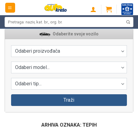
Skip
to
content
Pretraži:
Odaberite svoje vozilo
Odaberi proizvođača
Odaberi model...
Odaberi tip...
Traži
ARHIVA OZNAKA:
TEPIH