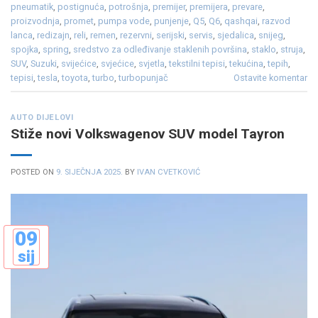
pneumatik
,
postignuća
,
potrošnja
,
premijer
,
premijera
,
prevare
,
proizvodnja
,
promet
,
pumpa vode
,
punjenje
,
Q5
,
Q6
,
qashqai
,
razvod
lanca
,
redizajn
,
reli
,
remen
,
rezervni
,
serijski
,
servis
,
sjedalica
,
snijeg
,
spojka
,
spring
,
sredstvo za odleđivanje staklenih površina
,
staklo
,
struja
,
SUV
,
Suzuki
,
svijećice
,
svjećice
,
svjetla
,
tekstilni tepisi
,
tekućina
,
tepih
,
tepisi
,
tesla
,
toyota
,
turbo
,
turbopunjač
Ostavite komentar
AUTO DIJELOVI
Stiže novi Volkswagenov SUV model Tayron
POSTED ON
9. SIJEČNJA 2025.
BY
IVAN CVETKOVIĆ
09
sij