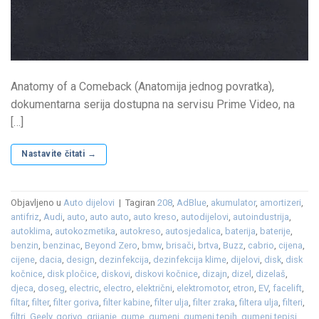
Anatomy of a Comeback (Anatomija jednog povratka),
dokumentarna serija dostupna na servisu Prime Video, na
[…]
Nastavite čitati
→
Objavljeno u
Auto dijelovi
|
Tagiran
208
,
AdBlue
,
akumulator
,
amortizeri
,
antifriz
,
Audi
,
auto
,
auto auto
,
auto kreso
,
autodijelovi
,
autoindustrija
,
autoklima
,
autokozmetika
,
autokreso
,
autosjedalica
,
baterija
,
baterije
,
benzin
,
benzinac
,
Beyond Zero
,
bmw
,
brisači
,
brtva
,
Buzz
,
cabrio
,
cijena
,
cijene
,
dacia
,
design
,
dezinfekcija
,
dezinfekcija klime
,
dijelovi
,
disk
,
disk
kočnice
,
disk pločice
,
diskovi
,
diskovi kočnice
,
dizajn
,
dizel
,
dizelaš
,
djeca
,
doseg
,
electric
,
electro
,
električni
,
elektromotor
,
etron
,
EV
,
facelift
,
filtar
,
filter
,
filter goriva
,
filter kabine
,
filter ulja
,
filter zraka
,
filtera ulja
,
filteri
,
filtri
,
Geely
,
gorivo
,
grijanje
,
gume
,
gumeni
,
gumeni tepih
,
gumeni tepisi
,