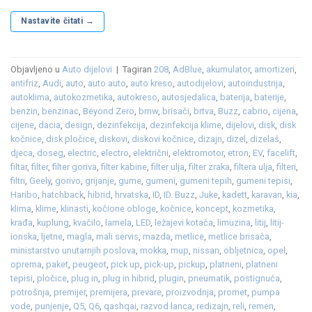
Nastavite čitati
→
Objavljeno u
Auto dijelovi
|
Tagiran
208
,
AdBlue
,
akumulator
,
amortizeri
,
antifriz
,
Audi
,
auto
,
auto auto
,
auto kreso
,
autodijelovi
,
autoindustrija
,
autoklima
,
autokozmetika
,
autokreso
,
autosjedalica
,
baterija
,
baterije
,
benzin
,
benzinac
,
Beyond Zero
,
bmw
,
brisači
,
brtva
,
Buzz
,
cabrio
,
cijena
,
cijene
,
dacia
,
design
,
dezinfekcija
,
dezinfekcija klime
,
dijelovi
,
disk
,
disk
kočnice
,
disk pločice
,
diskovi
,
diskovi kočnice
,
dizajn
,
dizel
,
dizelaš
,
djeca
,
doseg
,
electric
,
electro
,
električni
,
elektromotor
,
etron
,
EV
,
facelift
,
filtar
,
filter
,
filter goriva
,
filter kabine
,
filter ulja
,
filter zraka
,
filtera ulja
,
filteri
,
filtri
,
Geely
,
gorivo
,
grijanje
,
gume
,
gumeni
,
gumeni tepih
,
gumeni tepisi
,
Haribo
,
hatchback
,
hibrid
,
hrvatska
,
ID
,
ID. Buzz
,
Juke
,
kadett
,
karavan
,
kia
,
klima
,
klime
,
klinasti
,
kočione obloge
,
kočnice
,
koncept
,
kozmetika
,
krađa
,
kuplung
,
kvačilo
,
lamela
,
LED
,
ležajevi kotača
,
limuzina
,
litij
,
litij-
ionska
,
ljetne
,
magla
,
mali servis
,
mazda
,
metlice
,
metlice brisača
,
ministarstvo unutarnjih poslova
,
mokka
,
mup
,
nissan
,
obljetnica
,
opel
,
oprema
,
paket
,
peugeot
,
pick up
,
pick-up
,
pickup
,
platneni
,
platneni
tepisi
,
pločice
,
plug in
,
plug in hibrid
,
plugin
,
pneumatik
,
postignuća
,
potrošnja
,
premijer
,
premijera
,
prevare
,
proizvodnja
,
promet
,
pumpa
vode
,
punjenje
,
Q5
,
Q6
,
qashqai
,
razvod lanca
,
redizajn
,
reli
,
remen
,