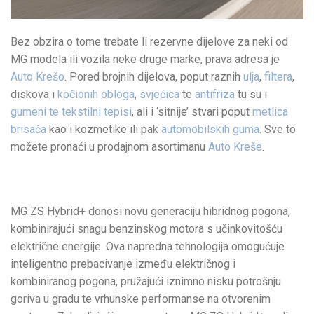
Bez obzira o tome trebate li rezervne dijelove za neki od
MG modela ili vozila neke druge marke, prava adresa je
Auto Krešo
. Pored brojnih dijelova, poput raznih
ulja
,
filtera
,
diskova i
kočionih obloga
,
svjećica
te
antifriza
tu su i
gumeni te tekstilni tepisi
, ali i ‘sitnije’ stvari poput
metlica
brisača
kao i kozmetike ili pak
automobilskih guma
. Sve to
možete pronaći u prodajnom asortimanu
Auto Kreše
.
MG ZS Hybrid+ donosi novu generaciju hibridnog pogona,
kombinirajući snagu benzinskog motora s učinkovitošću
električne energije. Ova napredna tehnologija omogućuje
inteligentno prebacivanje između električnog i
kombiniranog pogona, pružajući iznimno nisku potrošnju
goriva u gradu te vrhunske performanse na otvorenim