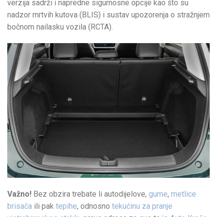
verzija sadrži i napredne sigurnosne opcije kao što su
nadzor mrtvih kutova (BLIS) i sustav upozorenja o stražnjem
bočnom nailasku vozila (RCTA).
Važno!
Bez obzira trebate li autodijelove,
gume
,
metlice
brisača
ili pak
tepihe
, odnosno
tekućinu za pranje