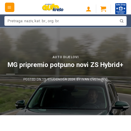
Skip
to
content
Pretraži:
AUTO DIJELOVI
MG pripremio potpuno novi ZS Hybrid+
POSTED ON
13. STUDENOGA 2024.
BY
IVAN CVETKOVIĆ