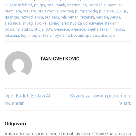
in
,
plug in hibrid
,
plugin
,
pneumatik
,
postignuća
,
potrošnja
,
premijer
,
premijera
,
prevare
,
proizvodnja
,
promet
,
pumpa vode
,
punjenje
,
Q5
,
Q6
,
qashqai
,
razvod lanca
,
redizajn
,
reli
,
remen
,
rezervni
,
serijski
,
servis
,
sjedalica
,
snijeg
,
spojka
,
spring
,
sredstvo za odleđivanje staklenih
površina
,
staklo
,
struja
,
SUV
,
svijećice
,
svjećice
,
svjetla
,
tekstilni tepisi
,
tekućina
,
tepih
,
tepisi
,
tesla
,
toyota
,
turbo
,
turbopunjač
,
ulja
,
ulje
.
IVAN CVETKOVIĆ
Opel Kadett E slavi 40.
Suzuki za Toyotu pripremio e
rođendan
Vitaru
Odgovori
Vaša adresa e-pošte neće biti objavljena.
Obavezna polja su