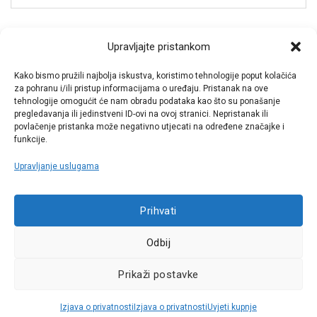
Spremi moje ime, e-poštu i web-stranicu u ovom
Upravljajte pristankom
internet pregledniku za sljedeći put kada budem
komentirao.
Kako bismo pružili najbolja iskustva, koristimo tehnologije poput kolačića
za pohranu i/ili pristup informacijama o uređaju. Pristanak na ove
tehnologije omogućit će nam obradu podataka kao što su ponašanje
pregledavanja ili jedinstveni ID-ovi na ovoj stranici. Nepristanak ili
povlačenje pristanka može negativno utjecati na određene značajke i
funkcije.
Upravljanje uslugama
Call centar
Prihvati
+38513030300
Odbij
Pratite nas
Prikaži postavke
Sva prava pridržana © 2021 W.A.O.
Izjava o privatnosti
Izjava o privatnosti
Uvjeti kupnje