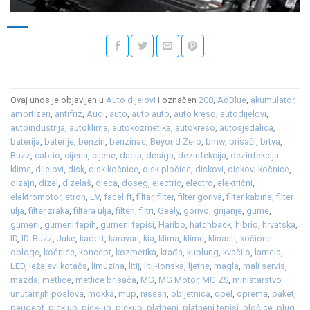
Ovaj unos je objavljen u
Auto dijelovi
i označen
208
,
AdBlue
,
akumulator
,
amortizeri
,
antifriz
,
Audi
,
auto
,
auto auto
,
auto kreso
,
autodijelovi
,
autoindustrija
,
autoklima
,
autokozmetika
,
autokreso
,
autosjedalica
,
baterija
,
baterije
,
benzin
,
benzinac
,
Beyond Zero
,
bmw
,
brisači
,
brtva
,
Buzz
,
cabrio
,
cijena
,
cijene
,
dacia
,
design
,
dezinfekcija
,
dezinfekcija
klime
,
dijelovi
,
disk
,
disk kočnice
,
disk pločice
,
diskovi
,
diskovi kočnice
,
dizajn
,
dizel
,
dizelaš
,
djeca
,
doseg
,
electric
,
electro
,
električni
,
elektromotor
,
etron
,
EV
,
facelift
,
filtar
,
filter
,
filter goriva
,
filter kabine
,
filter
ulja
,
filter zraka
,
filtera ulja
,
filteri
,
filtri
,
Geely
,
gorivo
,
grijanje
,
gume
,
gumeni
,
gumeni tepih
,
gumeni tepisi
,
Haribo
,
hatchback
,
hibrid
,
hrvatska
,
ID
,
ID. Buzz
,
Juke
,
kadett
,
karavan
,
kia
,
klima
,
klime
,
klinasti
,
kočione
obloge
,
kočnice
,
koncept
,
kozmetika
,
krađa
,
kuplung
,
kvačilo
,
lamela
,
LED
,
ležajevi kotača
,
limuzina
,
litij
,
litij-ionska
,
ljetne
,
magla
,
mali servis
,
mazda
,
metlice
,
metlice brisača
,
MG
,
MG Motor
,
MG ZS
,
ministarstvo
unutarnjih poslova
,
mokka
,
mup
,
nissan
,
obljetnica
,
opel
,
oprema
,
paket
,
peugeot
,
pick up
,
pick-up
,
pickup
,
platneni
,
platneni tepisi
,
pločice
,
plug