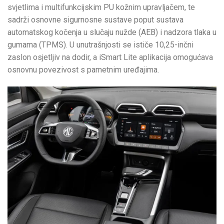
svjetlima i multifunkcijskim PU kožnim upravljačem, te
sadrži osnovne sigurnosne sustave poput sustava
automatskog kočenja u slučaju nužde (AEB) i nadzora tlaka u
gumama (TPMS). U unutrašnjosti se ističe 10,25-inčni
zaslon osjetljiv na dodir, a iSmart Lite aplikacija omogućava
osnovnu povezivost s pametnim uređajima.