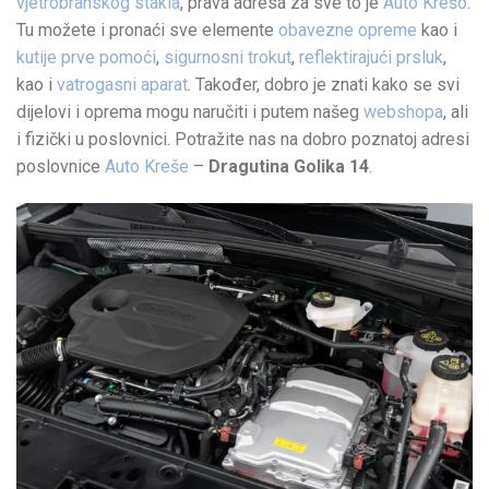
vjetrobranskog stakla
, prava adresa za sve to je
Auto Krešo
.
Tu možete i pronaći sve elemente
obavezne opreme
kao i
kutije prve pomoći
,
sigurnosni trokut
,
reflektirajući prsluk
,
kao i
vatrogasni aparat
. Također, dobro je znati kako se svi
dijelovi i oprema mogu naručiti i putem našeg
webshopa
, ali
i fizički u poslovnici. Potražite nas na dobro poznatoj adresi
poslovnice
Auto Kreše
–
Dragutina Golika 14
.