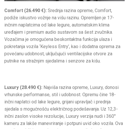
Comfort (26.490 €):
Srednja razina opreme, Comfort,
podiže iskustvo vožnje na višu razinu. Opremljen je 17-
inčnim naplatcima od lake legure, automatskim klima
uređajem i premium audio sustavom sa šest zvučnika.
Vozačima je omogućena beskontaktna funkcija ulaza i
pokretanja vozila ‘Keyless Entry’, kao i dodatna oprema za
povećanu udobnost, uključujući ventilacijske otvore za
putnike na stražnjim sjedalima i senzore za kišu.
Luxury (28.490 €):
Najviša razina opreme, Luxury, donosi
vrhunske performanse, stil i udobnost. Opremu čine 18-
inčni naplatci od lake legure, grijani upravljač i prednja
sjedala s mogućnošću električnog podešavanja. Uz 12,3-
inčni zaslon visoke rezolucije, Luxury verzija nudi i 360°
kameru za lakše manevriranje i potpuni uvid oko vozila. Ova