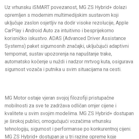
Uz vrhunsku iSMART povezanost, MG ZS Hybrid+ dolazi
opremljen s modernim multimedijskim sustavom koji
uključuje zaslon osjetljiv na dodir visoke rezolucije, Apple
CarPlay i Android Auto za intuitivno i besprijekorno
korisničko iskustvo. ADAS (Advanced Driver Assistance
Systems) paket sigurnosnih značajki, uključujući adaptivni
tempomat, sustav upozorenja na napuštanje trake,
automatsko kočenje u nuždi i nadzor mrtvog kuta, osigurava
sigurnost vozača i putnika u svim situacijama na cesti.
MG Motor ostaje vjeran svojoj filozofiji pristupačne
mobilnosti za sve te zadržava odličan omjer cijene i
kvalitete u svim svojim modelima. MG ZS Hybrid+ dostupan
je širokoj publici, omogućujući vozačima vrhunsku
tehnologiju, sigurnost i performanse po konkurentnoj cijeni.
MG ZS Hybrid+ dostupan je u tri razine opreme koje