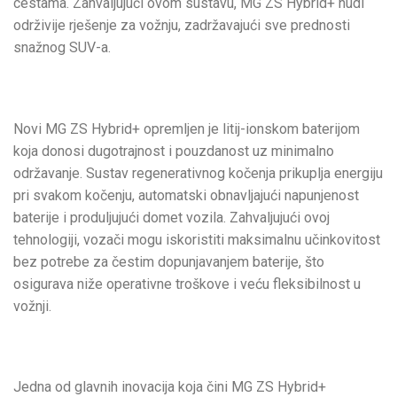
cestama. Zahvaljujući ovom sustavu, MG ZS Hybrid+ nudi
održivije rješenje za vožnju, zadržavajući sve prednosti
snažnog SUV-a.
Novi MG ZS Hybrid+ opremljen je litij-ionskom baterijom
koja donosi dugotrajnost i pouzdanost uz minimalno
održavanje. Sustav regenerativnog kočenja prikuplja energiju
pri svakom kočenju, automatski obnavljajući napunjenost
baterije i produljujući domet vozila. Zahvaljujući ovoj
tehnologiji, vozači mogu iskoristiti maksimalnu učinkovitost
bez potrebe za čestim dopunjavanjem baterije, što
osigurava niže operativne troškove i veću fleksibilnost u
vožnji.
Jedna od glavnih inovacija koja čini MG ZS Hybrid+