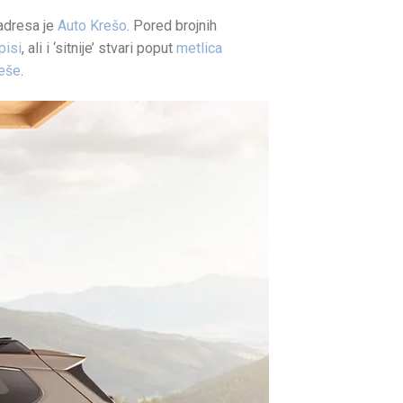
 adresa je
Auto Krešo
. Pored brojnih
pisi
, ali i ‘sitnije’ stvari poput
metlica
reše
.