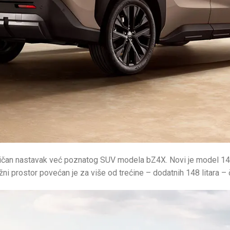
gičan nastavak već poznatog SUV modela bZ4X. Novi je model 14
žni prostor povećan je za više od trećine – dodatnih 148 litara – 