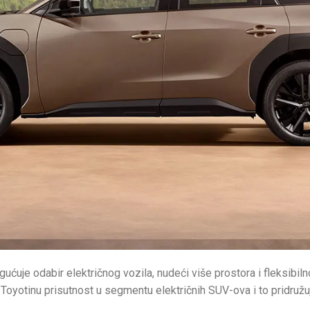
ćuje odabir električnog vozila, nudeći više prostora i fleksibiln
Toyotinu prisutnost u segmentu električnih SUV-ova i to pridruž