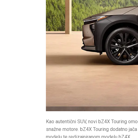
Kao autentični SUV, novi bZ4X Touring omogu
snažne motore. bZ4X Touring dodatno jača 
modelu te redizajniranom modelu bZ4X.