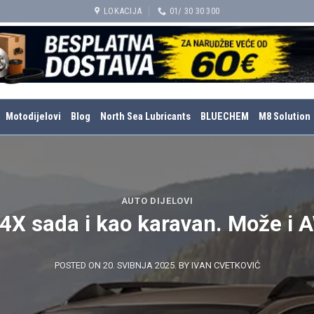
LOKACIJA
01/ 30 30 300
Motodijelovi
Blog
North Sea Lubricants
BLUECHEM
M8 Solution
AUTO DIJELOVI
4X sada i kao karavan. Može i
POSTED ON
20. SVIBNJA 2025.
BY
IVAN CVETKOVIĆ