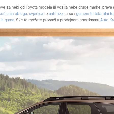
love za neki od Toyota modela ili vozila neke druge marke, prava
kočionih obloga
,
svjećica
te
antifriza
tu su i
gumeni te tekstilni te
kih guma
. Sve to možete pronaći u prodajnom asortimanu
Auto K