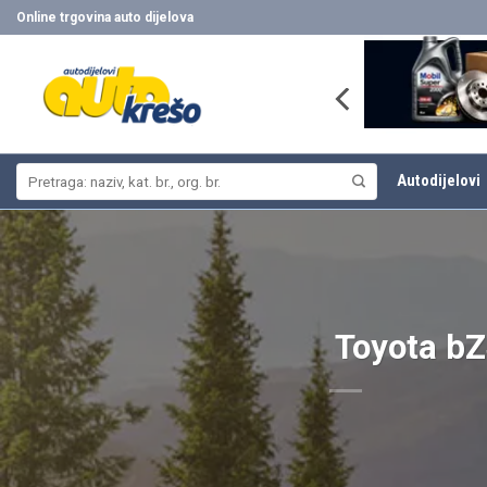
Skip
Online trgovina auto dijelova
to
content
Pretraži:
Autodijelovi
Toyota bZ