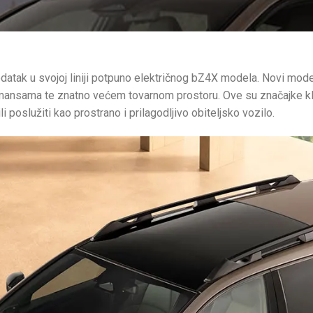
datak u svojoj liniji potpuno električnog bZ4X modela. Novi mode
ormansama te znatno većem tovarnom prostoru. Ove su značajke klj
li poslužiti kao prostrano i prilagodljivo obiteljsko vozilo.