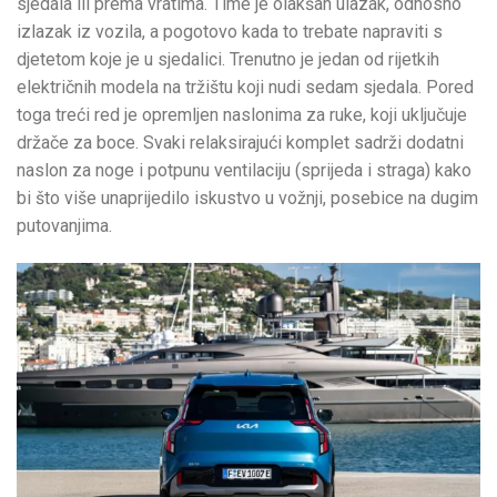
sjedala ili prema vratima. Time je olakšan ulazak, odnosno
izlazak iz vozila, a pogotovo kada to trebate napraviti s
djetetom koje je u sjedalici. Trenutno je jedan od rijetkih
električnih modela na tržištu koji nudi sedam sjedala. Pored
toga treći red je opremljen naslonima za ruke, koji uključuje
držače za boce. Svaki relaksirajući komplet sadrži dodatni
naslon za noge i potpunu ventilaciju (sprijeda i straga) kako
bi što više unaprijedilo iskustvo u vožnji, posebice na dugim
putovanjima.