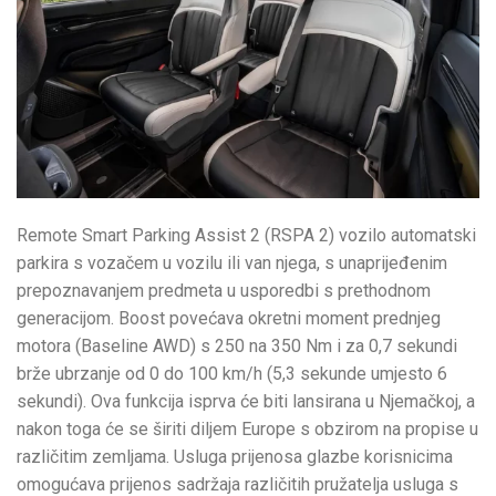
Remote Smart Parking Assist 2 (RSPA 2) vozilo automatski
parkira s vozačem u vozilu ili van njega, s unaprijeđenim
prepoznavanjem predmeta u usporedbi s prethodnom
generacijom. Boost povećava okretni moment prednjeg
motora (Baseline AWD) s 250 na 350 Nm i za 0,7 sekundi
brže ubrzanje od 0 do 100 km/h (5,3 sekunde umjesto 6
sekundi). Ova funkcija isprva će biti lansirana u Njemačkoj, a
nakon toga će se širiti diljem Europe s obzirom na propise u
različitim zemljama. Usluga prijenosa glazbe korisnicima
omogućava prijenos sadržaja različitih pružatelja usluga s