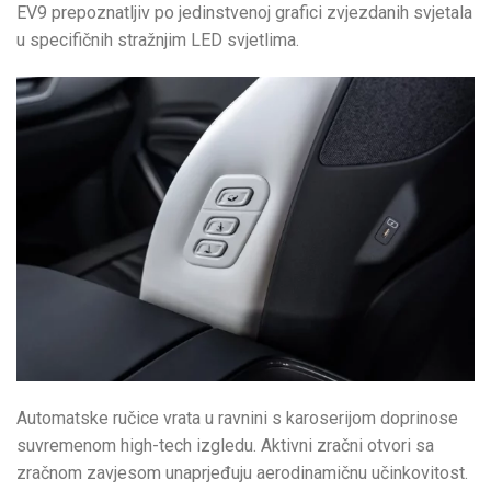
EV9 prepoznatljiv po jedinstvenoj grafici zvjezdanih svjetala
u specifičnih stražnjim LED svjetlima.
Automatske ručice vrata u ravnini s karoserijom doprinose
suvremenom high-tech izgledu. Aktivni zračni otvori sa
zračnom zavjesom unaprjeđuju aerodinamičnu učinkovitost.