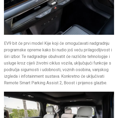
EV9 bit će prvi model Kije koji će omogućavati nadgradnju
programske opreme kako bi nudio još veću prilagodljivost i
širi izbor. Te nadgradnje obuhvatit će različite tehnologije i
usluge kroz cijeli životni ciklus vozila, uključujući funkcije s
područja sigurnosti i udobnosti, voznih osobina, vanjskog
izgleda i infotainment sustava. Konkretno će uključivati
Remote Smart Parking Assist 2, Boost i prijenos glazbe.