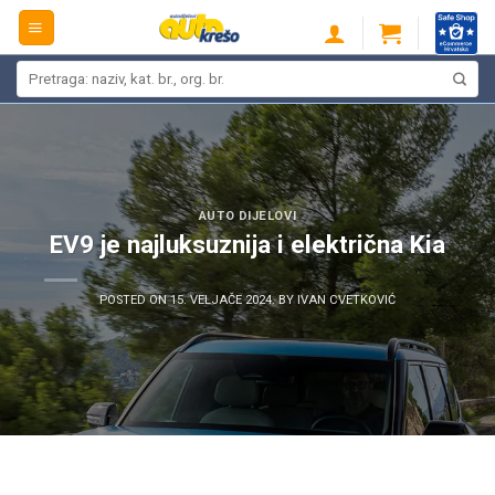
Skip
to
content
Pretraži:
AUTO DIJELOVI
EV9 je najluksuznija i električna Kia
POSTED ON
15. VELJAČE 2024.
BY
IVAN CVETKOVIĆ