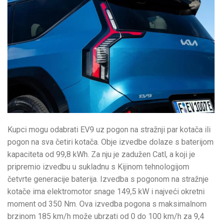
Kupci mogu odabrati EV9 uz pogon na stražnji par kotača ili
pogon na sva četiri kotača. Obje izvedbe dolaze s baterijom
kapaciteta od 99,8 kWh. Za nju je zadužen Catl, a koji je
pripremio izvedbu u sukladnu s Kijinom tehnologijom
četvrte generacije baterija. Izvedba s pogonom na stražnje
kotače ima elektromotor snage 149,5 kW i najveći okretni
moment od 350 Nm. Ova izvedba pogona s maksimalnom
brzinom 185 km/h može ubrzati od 0 do 100 km/h za 9,4