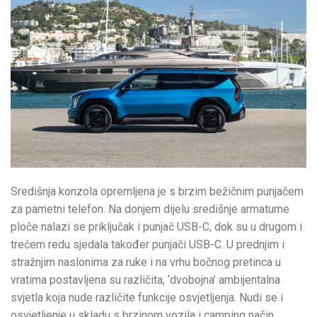
Središnja konzola opremljena je s brzim bežičnim punjačem
za pametni telefon. Na donjem dijelu središnje armaturne
ploče nalazi se priključak i punjač USB-C, dok su u drugom i
trećem redu sjedala također punjači USB-C. U prednjim i
stražnjim naslonima za ruke i na vrhu bočnog pretinca u
vratima postavljena su različita, ‘dvobojna’ ambijentalna
svjetla koja nude različite funkcije osvjetljenja. Nudi se i
osvjetljenje u skladu s brzinom vozila i camping način.