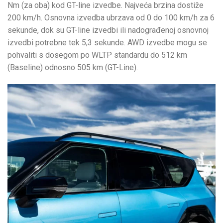
Nm (za oba) kod GT-line izvedbe. Najveća brzina dostiže
200 km/h. Osnovna izvedba ubrzava od 0 do 100 km/h za 6
sekunde, dok su GT-line izvedbi ili nadograđenoj osnovnoj
izvedbi potrebne tek 5,3 sekunde. AWD izvedbe mogu se
pohvaliti s dosegom po WLTP standardu do 512 km
(Baseline) odnosno 505 km (GT-Line).