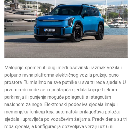
Maloprije spomenuti dugi međuosovinski razmak vozila i
potpuno ravna platforma električnog vozila pružaju puno
prostora. Tu mislimo na sve putnike u sva tri reda sjedala. U
prvom redu nude se i opuštajuća sjedala koja je tijekom
parkiranja ili punjenja moguće polegnuti s istegnutim
naslonom za noge. Elektronski podesiva sjedala imaju i
memorijsku funkciju koja automatski prilagođava položaj
sjedala i upravljača po vozačevim željama. Predviđena su tri
reda sjedala, a konfiguracija dozvoljava verziju uz 6 ili