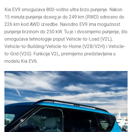
Kia EV9 omogućava 800-voltno ultra brzo punjenje. Nakon
15 minuta punjenja doseg je do 249 km (RWD) odnosno do
226 km kod AWD izvedbe. Navodno EV9 ima mogućnost
punjenja brzinom do 250 kW. Tu je i dvosmjerno punjenje, što
omogućava tehnologije poput Vehicle-to-Load (V2L),
Vehicle-to-Building/Vehicle-to-Home (V2B/V2H) i Vehicle-
to-Grid (V2G). Funkcija V2L, premijerno predstavljena u
modelu Kia EV6.