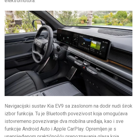
elektromotora.
Navigacijski sustav Kia EV9 sa zaslonom na dodir nudi širok
izbor funkcija. Tu je Bluetooth povezivost koja omogućava
istovremeno povezivanje dva mobilna uređaja, kao i sve
funkcije Android Auto i Apple CarPlay. Opremljen je s
unaprijeđenom praktičnošću prepoznavanja glasa koja