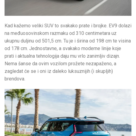
Kad kažemo veliki SUV to svakako prate i brojke. EV9 dolazi
na međuosovinskom razmaku od 310 centimetara uz
ukupnu duljinu od 501,5 cm. Tu je i širina od 198 cm te visina
od 178 cm. Jednostavne, a svakako moderne linije koje
prati i aktualna tehnologija daju mu vrlo zanimljiv dizajn.
Nema šanse da ovim vozilom prožete nezapaženo, a
zagledat će se i oni iz daleko luksuznijih (i skupljih)
brendova.