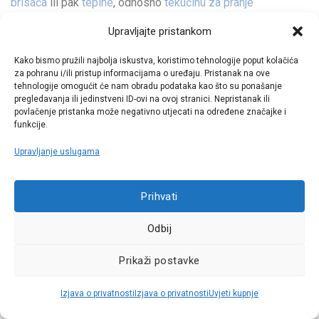
brisača
ili pak
tepihe
, odnosno
tekućinu za pranje
vjetrobranskog stakla
, prava adresa za sve to je
Auto Krešo
.
Upravljajte pristankom
Također, dobro je znati kako se svi dijelovi i oprema mogu
naručiti i putem našeg
webshopa
, ali i fizički u poslovnici.
Kako bismo pružili najbolja iskustva, koristimo tehnologije poput kolačića
Potražite nas na dobro poznatoj adresi poslovnice
Auto
za pohranu i/ili pristup informacijama o uređaju. Pristanak na ove
tehnologije omogućit će nam obradu podataka kao što su ponašanje
Kreše
–
Dragutina Golika 14
.
pregledavanja ili jedinstveni ID-ovi na ovoj stranici. Nepristanak ili
povlačenje pristanka može negativno utjecati na određene značajke i
funkcije.
Upravljanje uslugama
Prihvati
Odbij
Prikaži postavke
Izjava o privatnosti
Izjava o privatnosti
Uvjeti kupnje