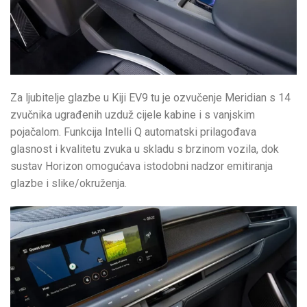
Za ljubitelje glazbe u Kiji EV9 tu je ozvučenje Meridian s 14
zvučnika ugrađenih uzduž cijele kabine i s vanjskim
pojačalom. Funkcija Intelli Q automatski prilagođava
glasnost i kvalitetu zvuka u skladu s brzinom vozila, dok
sustav Horizon omogućava istodobni nadzor emitiranja
glazbe i slike/okruženja.