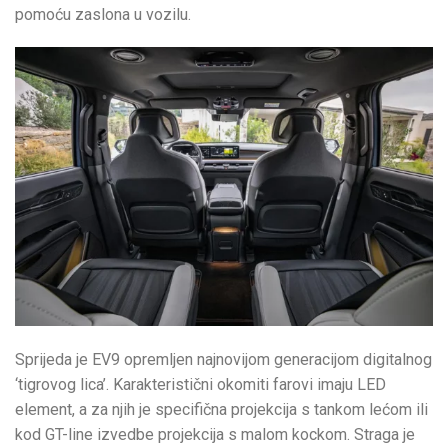
pomoću zaslona u vozilu.
Sprijeda je EV9 opremljen najnovijom generacijom digitalnog
‘tigrovog lica’. Karakteristični okomiti farovi imaju LED
element, a za njih je specifična projekcija s tankom lećom ili
kod GT-line izvedbe projekcija s malom kockom. Straga je