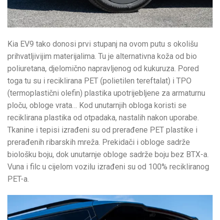
Kia EV9 tako donosi prvi stupanj na ovom putu s okolišu
prihvatljivijim materijalima. Tu je alternativna koža od bio
poliuretana, djelomično napravljenog od kukuruza. Pored
toga tu su i reciklirana PET (polietilen tereftalat) i TPO
(termoplastični olefin) plastika upotrijebljene za armaturnu
ploču, obloge vrata… Kod unutarnjih obloga koristi se
reciklirana plastika od otpadaka, nastalih nakon uporabe.
Tkanine i tepisi izrađeni su od prerađene PET plastike i
prerađenih ribarskih mreža. Prekidači i obloge sadrže
biološku boju, dok unutarnje obloge sadrže boju bez BTX-a.
Vuna i filc u cijelom vozilu izrađeni su od 100% recikliranog
PET-a.