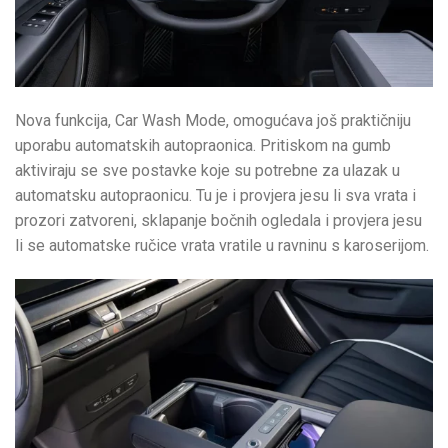
Nova funkcija, Car Wash Mode, omogućava još praktičniju
uporabu automatskih autopraonica. Pritiskom na gumb
aktiviraju se sve postavke koje su potrebne za ulazak u
automatsku autopraonicu. Tu je i provjera jesu li sva vrata i
prozori zatvoreni, sklapanje bočnih ogledala i provjera jesu
li se automatske ručice vrata vratile u ravninu s karoserijom.