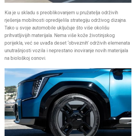
Kia je u skladu s preoblikovanjem u pružatelja održivih
rješenja mobilnosti opredijelila strategiju održivog dizajna.
Tako u svoje automobile uključuje što više okolišu
prihvatljivijih materijala. Nema više kože životinjskog
porijekla, već se uvađa deset ‘obveznih’ održivih elemenata
unutrašnjosti vozila i neprestano inoviranje novih materijala
na biološkoj osnovi.