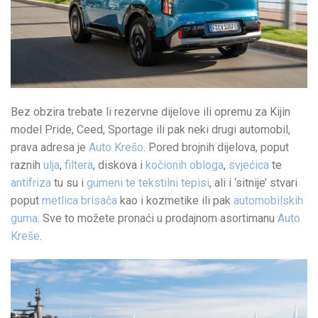
Bez obzira trebate li rezervne dijelove ili opremu za Kijin
model Pride, Ceed, Sportage ili pak neki drugi automobil,
prava adresa je
Auto Krešo
. Pored brojnih dijelova, poput
raznih
ulja
,
filtera
, diskova i
kočionih obloga
,
svjećica
te
antifriza
tu su i
gumeni te tekstilni tepisi
, ali i ‘sitnije’ stvari
poput
metlica brisača
kao i kozmetike ili pak
automobilskih
guma
. Sve to možete pronaći u prodajnom asortimanu
Auto
Kreše
.