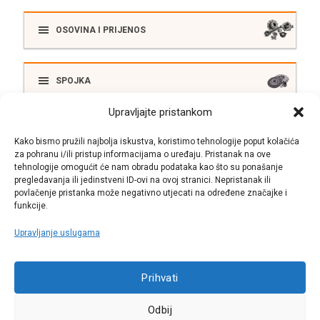
OSOVINA I PRIJENOS
SPOJKA
Upravljajte pristankom
ELEKTRIKA
Kako bismo pružili najbolja iskustva, koristimo tehnologije poput kolačića
za pohranu i/ili pristup informacijama o uređaju. Pristanak na ove
tehnologije omogućit će nam obradu podataka kao što su ponašanje
pregledavanja ili jedinstveni ID-ovi na ovoj stranici. Nepristanak ili
SUSTAV ISPUŠNIH PLINOVA
povlačenje pristanka može negativno utjecati na određene značajke i
funkcije.
Upravljanje uslugama
Call centar
Prihvati
+38513030300
Odbij