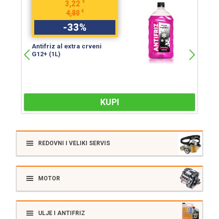
€
3,22
€
4,80
-
33
%
Antifriz al extra crveni
An
G12+ (1L)
G
KUPI
REDOVNI I VELIKI SERVIS
MOTOR
ULJE I ANTIFRIZ