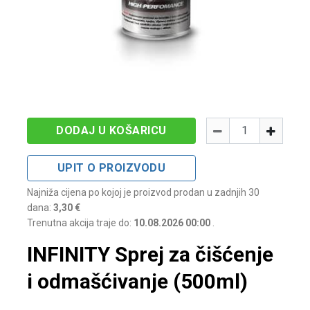
Količina
-
+
DODAJ U KOŠARICU
UPIT O PROIZVODU
Najniža cijena po kojoj je proizvod prodan u zadnjih 30
dana:
3,30 €
Trenutna akcija traje do:
10.08.2026 00:00
.
INFINITY Sprej za čišćenje
i odmašćivanje (500ml)