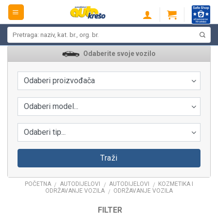
Skip
to
content
Pretraži:
Odaberite svoje vozilo
Odaberi proizvođača
Odaberi model...
Odaberi tip...
Traži
POČETNA
AUTODIJELOVI
AUTODIJELOVI
KOZMETIKA I
/
/
/
ODRŽAVANJE VOZILA
ODRŽAVANJE VOZILA
/
FILTER