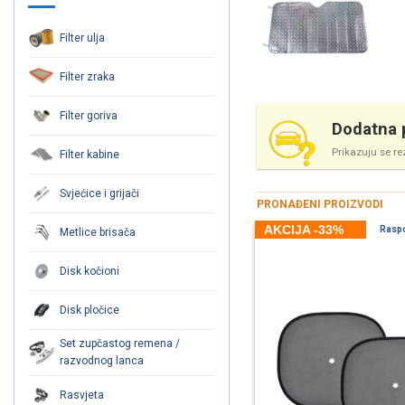
Filter ulja
Filter zraka
Filter goriva
Dodatna p
Prikazuju se re
Filter kabine
Svjećice i grijači
PRONAĐENI PROIZVODI
AKCIJA -33%
Rasp
Metlice brisača
Disk kočioni
Disk pločice
Set zupčastog remena /
razvodnog lanca
Rasvjeta