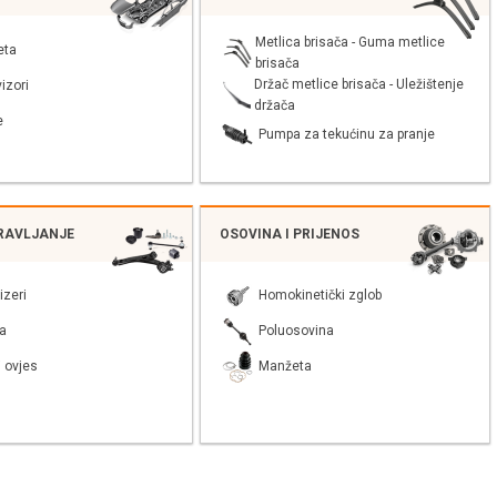
Metlica brisača - Guma metlice
eta
brisača
Držač metlice brisača - Uležištenje
izori
držača
e
Pumpa za tekućinu za pranje
PRAVLJANJE
OSOVINA I PRIJENOS
izeri
Homokinetički zglob
a
Poluosovina
 ovjes
Manžeta