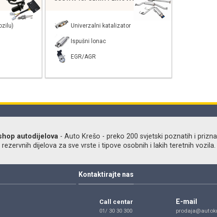
zilu)
Univerzalni katalizator
Ispušni lonac
EGR/AGR
shop autodijelova
- Auto Krešo - preko 200 svjetski poznatih i prizna
ezervnih dijelova za sve vrste i tipove osobnih i lakih teretnih vozila.
Kontaktirajte nas
E-mail
Call centar
01/ 30 30 300
prodaja@autokr