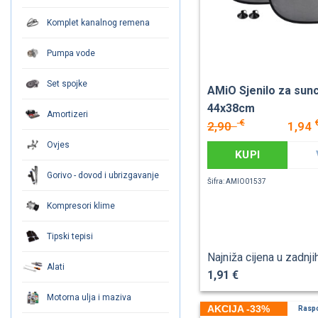
Komplet kanalnog remena
Pumpa vode
Set spojke
AMiO Sjenilo za sun
44x38cm
Amortizeri
€
2,90
1,94
Ovjes
KUPI
Gorivo - dovod i ubrizgavanje
Šifra: AMIO01537
Kompresori klime
Tipski tepisi
Najniža cijena u zadnji
Alati
1,91 €
Motorna ulja i maziva
AKCIJA -33%
Rasp