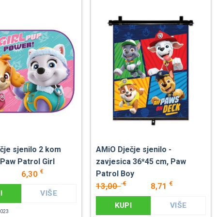
čje sjenilo 2 kom
AMiO Dječje sjenilo -
Paw Patrol Girl
zavjesica 36*45 cm, Paw
€
6,30
Patrol Boy
€
€
13,00
8,71
I
VIŠE
KUPI
VIŠE
4023