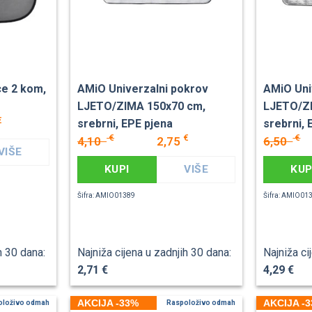
ce 2 kom,
AMiO Univerzalni pokrov
AMiO Uni
LJETO/ZIMA 150x70 cm,
LJETO/ZI
€
srebrni, EPE pjena
srebrni, 
€
€
€
4,10
2,75
6,50
VIŠE
KUPI
VIŠE
KUP
Šifra: AMIO01389
Šifra: AMIO01
h 30 dana:
Najniža cijena u zadnjih 30 dana:
Najniža ci
2,71 €
4,29 €
AKCIJA -33%
AKCIJA -
oloživo odmah
Raspoloživo odmah