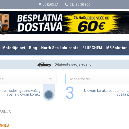
LOKACIJA
01/ 30 30 300
Motodijelovi
Blog
North Sea Lubricants
BLUECHEM
M8 Solution
Odaberite svoje vozilo
3
rite model i godinu vašeg
U ovom koraku odaberite tip
vozila u ovom koraku
vozila 
ARNJA
ENILA