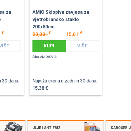
sa za
AMiO Sklopiva zavjesa za
o
vjetrobransko staklo
200x80cm
€
€
€
3
23,30
15,61
VIŠE
KUPI
VIŠE
Šifra: AMIO02913
h 30 dana:
Najniža cijena u zadnjih 30 dana:
15,38 €
ULJE I ANTIFRIZ
KAROSERI