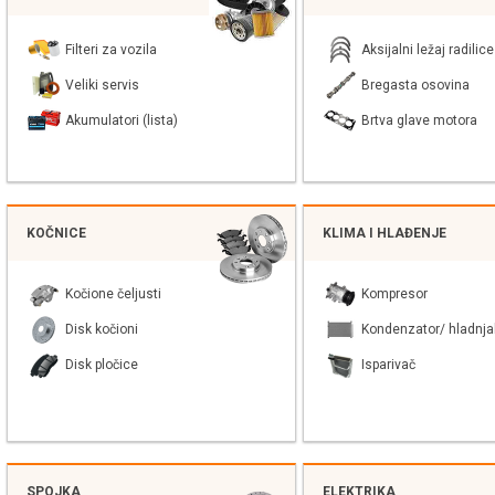
Filteri za vozila
Aksijalni ležaj radilice
Veliki servis
Bregasta osovina
Akumulatori (lista)
Brtva glave motora
KOČNICE
KLIMA I HLAĐENJE
Kočione čeljusti
Kompresor
Disk kočioni
Kondenzator/ hladnja
Disk pločice
Isparivač
SPOJKA
ELEKTRIKA