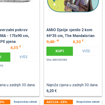
verzalni pokrov
AMiO Dječje sjenilo 2 kom
MA - 175x90 cm,
44*35 cm, The Mandalorian
€
€
9,40
6,30
EPE pjena
€
4,35
KUPI
VIŠE
I
VIŠE
Šifra: AMIOS59380
390
jena u zadnjih 30 dana:
Najniža cijena u zadnjih 30 dana:
6,20 €
33%
AKCIJA -33%
Raspoloživo odmah
Raspoloživo odmah