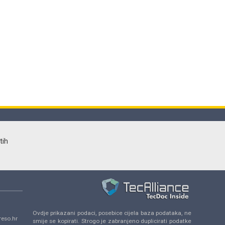
tih
Ovdje prikazani podaci, posebice cijela baza podataka, ne
eso.hr
smije se kopirati. Strogo je zabranjeno duplicirati podatke