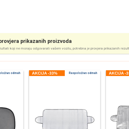
rovjera prikazanih proizvoda
zultati koji ne moraju odgovarati vašem vozilu, potrebna je provjera prikazanih rezul
AKCIJA -33%
AKCIJA -
oloživo odmah
Raspoloživo odmah