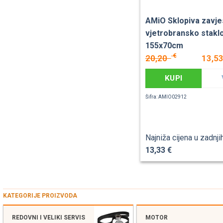
AMiO Sklopiva zavje
vjetrobransko stakl
155x70cm
€
20,20
13,5
KUPI
Šifra: AMIO02912
Najniža cijena u zadnji
13,33 €
KATEGORIJE PROIZVODA
REDOVNI I VELIKI SERVIS
MOTOR