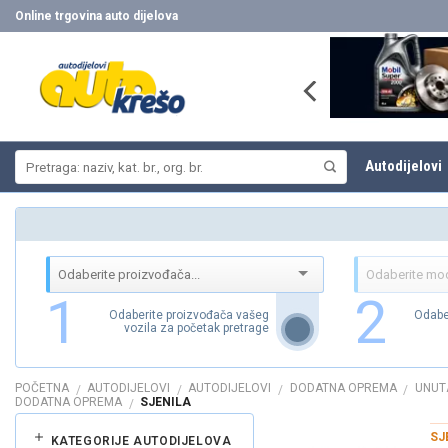
Skip
Online trgovina auto dijelova
to
content
Pretraži:
Autodijelovi
1
2
Odaberite proizvođača vašeg
Odabe
vozila za početak pretrage
POČETNA
AUTODIJELOVI
AUTODIJELOVI
DODATNA OPREMA
UNUT
/
/
/
/
DODATNA OPREMA
SJENILA
/
SJ
KATEGORIJE AUTODIJELOVA