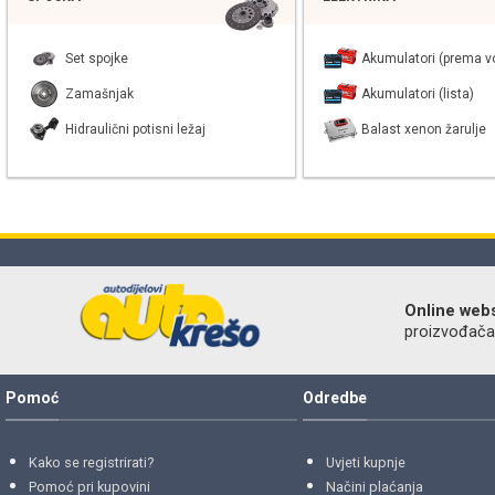
Set spojke
Akumulatori (prema vo
Zamašnjak
Akumulatori (lista)
Hidraulični potisni ležaj
Balast xenon žarulje
Online web
proizvođača r
Pomoć
Odredbe
Kako se registrirati?
Uvjeti kupnje
Pomoć pri kupovini
Načini plaćanja