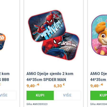
 2 kom
AMiO Dječje sjenilo 2 kom
AMiO Dje
S BB8
44*35cm SPIDER MAN
44*35cm 
€
€
€
€
9,40
6,30
9,40
VIŠE
KUPI
VIŠE
KUP
Šifra: AMIOS59323
Šifra: AMIOS3