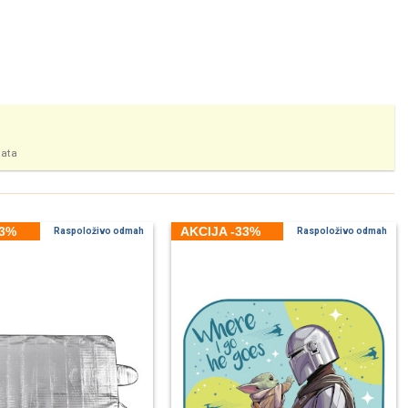
tata
33%
AKCIJA -33%
Raspoloživo odmah
Raspoloživo odmah