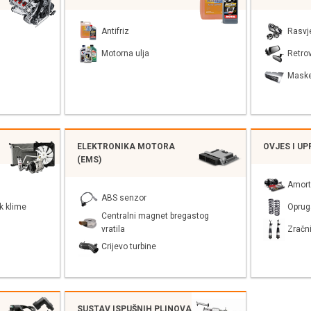
Antifriz
Rasvj
Motorna ulja
Retrov
Mask
ELEKTRONIKA MOTORA
OVJES I U
(EMS)
Amort
ABS senzor
k klime
Oprug
Centralni magnet bregastog
vratila
Zračni
Crijevo turbine
SUSTAV ISPUŠNIH PLINOVA