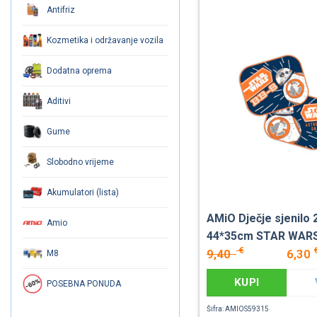
Antifriz
Kozmetika i održavanje vozila
Dodatna oprema
Aditivi
Gume
Slobodno vrijeme
Akumulatori (lista)
AMiO Dječje sjenilo
Amio
44*35cm STAR WAR
€
9,40
6,30
M8
KUPI
POSEBNA PONUDA
Šifra: AMIOS59315