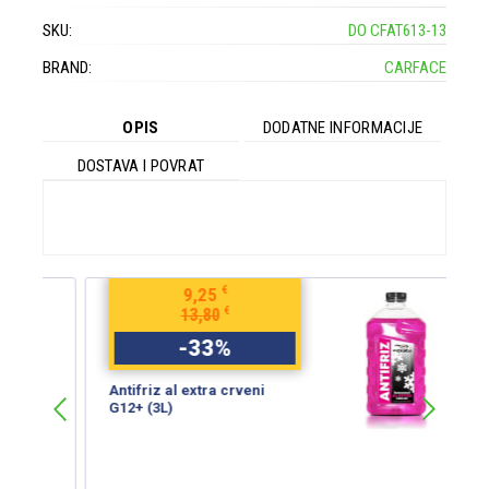
SKU:
DO CFAT613-13
BRAND:
CARFACE
OPIS
DODATNE INFORMACIJE
DOSTAVA I POVRAT
€
9,25
€
13,80
-
33
%
Antifriz al extra crveni
B
G12+ (3L)
S