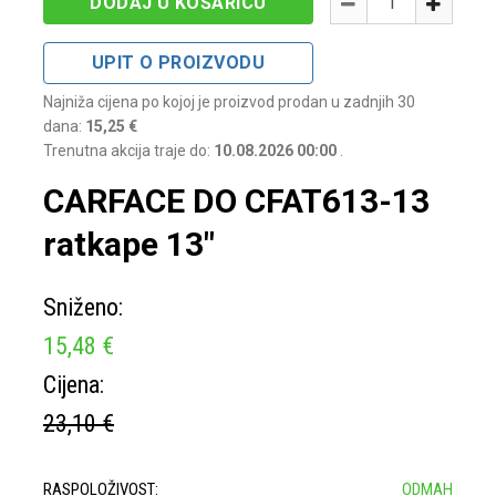
-
+
DODAJ U KOŠARICU
UPIT O PROIZVODU
Najniža cijena po kojoj je proizvod prodan u zadnjih 30
dana:
15,25 €
Trenutna akcija traje do:
10.08.2026 00:00
.
CARFACE DO CFAT613-13
ratkape 13″
Sniženo:
15,48 €
Cijena:
23,10 €
RASPOLOŽIVOST:
ODMAH