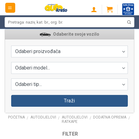
Skip
to
content
Pretraži:
Odaberite svoje vozilo
Odaberi proizvođača
Odaberi model...
Odaberi tip...
Traži
POČETNA
AUTODIJELOVI
AUTODIJELOVI
DODATNA OPREMA
/
/
/
/
RATKAPE
FILTER