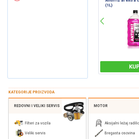
em
INFINITY Sprej za čišćenje i
TRW Sredstvo za 
odmašćivanje (500ml)
kočnica/spojki
KUPI
KUP
KATEGORIJE PROIZVODA
REDOVNI I VELIKI SERVIS
MOTOR
Filteri za vozila
Aksijalni ležaj radili
Veliki servis
Bregasta osovina