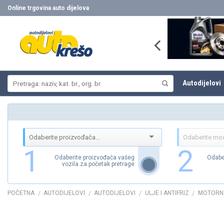
Skip
Online trgovina auto dijelova
to
content
Pretraži:
Autodijelovi
1
2
Odaberite proizvođača vašeg
Odabe
vozila za početak pretrage
POČETNA
AUTODIJELOVI
AUTODIJELOVI
ULJE I ANTIFRIZ
MOTORN
/
/
/
/