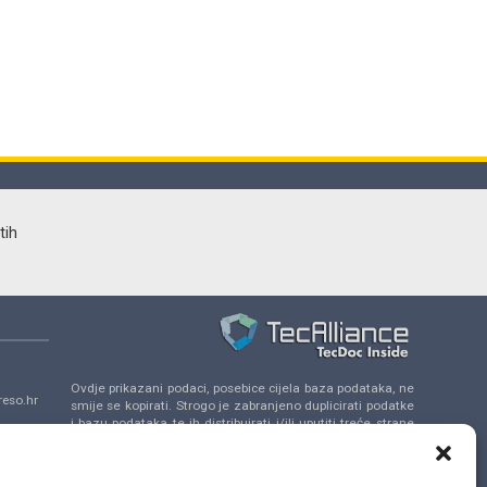
tih
Ovdje prikazani podaci, posebice cijela baza podataka, ne
eso.hr
smije se kopirati. Strogo je zabranjeno duplicirati podatke
i bazu podataka te ih distribuirati i/ili uputiti treće strane
da se uključe u takve aktivnosti bez prethodne
a 14,
suglasnosti TecAlliance.