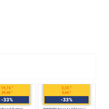
€
€
6,70
8,04
€
€
10,00
12,00
-
33
%
-
33
%