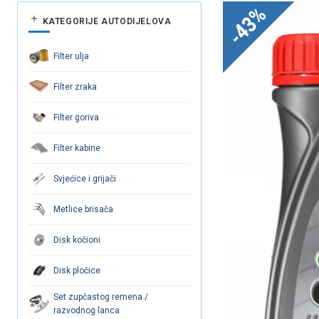
-43%
KATEGORIJE AUTODIJELOVA
Filter ulja
Filter zraka
Filter goriva
Filter kabine
Svjećice i grijači
Metlice brisača
Disk kočioni
Disk pločice
Set zupčastog remena /
razvodnog lanca