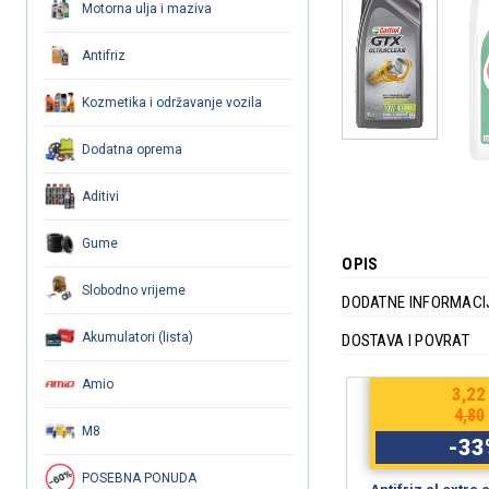
Motorna ulja i maziva
Antifriz
Kozmetika i održavanje vozila
Dodatna oprema
Aditivi
Gume
OPIS
Slobodno vrijeme
DODATNE INFORMACI
Akumulatori (lista)
DOSTAVA I POVRAT
Amio
€
3,35
4,96
€
5,00
7,40
M8
-
33
%
-
33
POSEBNA PONUDA