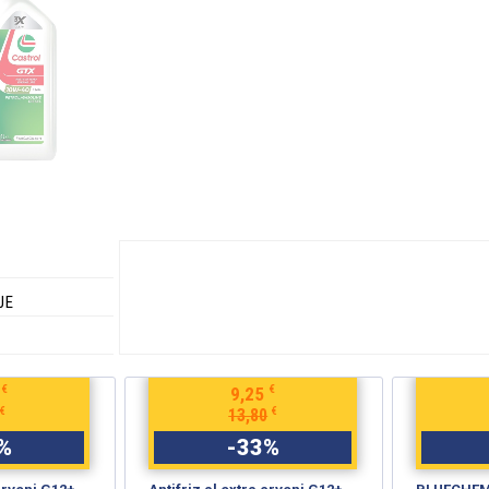
JE
€
€
4,35
€
€
6,50
%
-
33
%