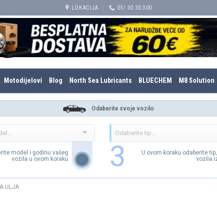
LOKACIJA
01/ 30 30 300
Motodijelovi
Blog
North Sea Lubricants
BLUECHEM
M8 Solution
Odaberite svoje vozilo
3
rite model i godinu vašeg
U ovom koraku odaberite tip
vozila u ovom koraku
vozila 
A ULJA