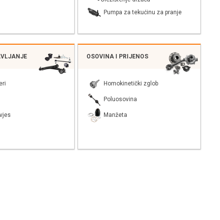
Pumpa za tekućinu za pranje
AVLJANJE
OSOVINA I PRIJENOS
eri
Homokinetički zglob
Poluosovina
vjes
Manžeta