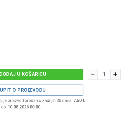
Količina
-
+
DODAJ U KOŠARICU
UPIT O PROIZVODU
joj je proizvod prodan u zadnjih 30 dana:
7,50 €
e do:
10.08.2026 00:00
.