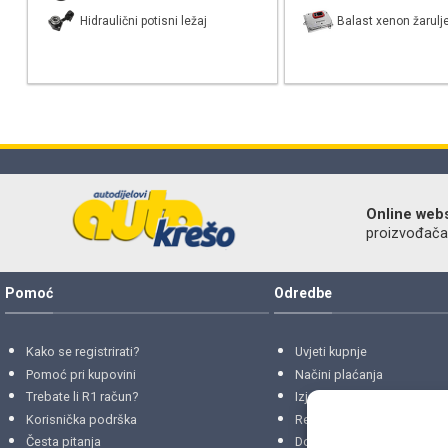
Hidraulični potisni ležaj
Balast xenon žarulj
Online web
proizvođača r
Pomoć
Odredbe
Kako se registrirati?
Uvjeti kupnje
Pomoć pri kupovini
Načini plaćanja
Trebate li R1 račun?
Izjava o privatnosti
Korisnička podrška
Reklamacije
i
povrati
Česta pitanja
Dostava i isporuke