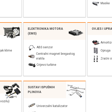
Maske
ELEKTRONIKA MOTORA
OVJES I UPR
(EMS)
Amortiz
ABS senzor
jak klime
Opruga
Centralni magnet bregastog
vratila
Zračni o
Crijevo turbine
SUSTAV ISPUŠNIH
PLINOVA
vozilu)
Univerzalni katalizator