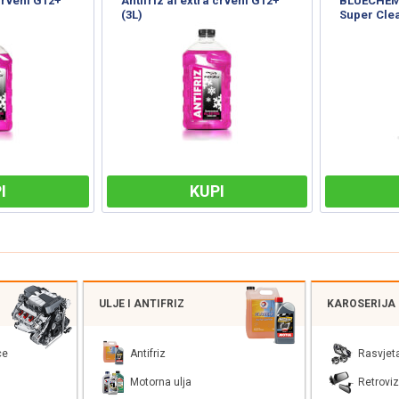
čišćenje
WD-40 (200ml)
WD-40 (40
I
KUPI
ULJE I ANTIFRIZ
KAROSERIJA
ce
Antifriz
Rasvjet
Motorna ulja
Retroviz