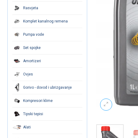
Rasvjeta
Komplet kanalnog remena
Pumpa vode
Set spojke
Amortizeri
Ovjes
Gorivo - dovod i ubrizgavanje
Kompresori klime
Tipski tepisi
Alati