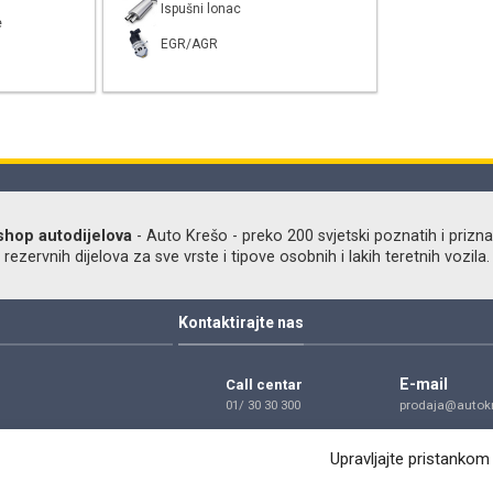
Ispušni lonac
e
EGR/AGR
shop autodijelova
- Auto Krešo - preko 200 svjetski poznatih i prizna
ezervnih dijelova za sve vrste i tipove osobnih i lakih teretnih vozila.
Kontaktirajte nas
E-mail
Call centar
01/ 30 30 300
prodaja@autokr
Telefon
Adresa
Upravljajte pristankom
01/ 30 30 300
Dragutina Golik
Zagreb