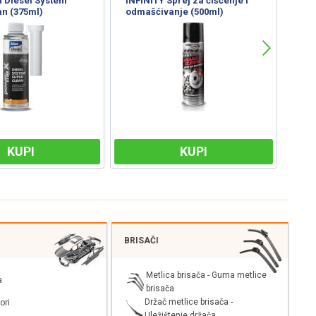
0ml)
WD-40 (450ml) SmartStraw
Anti
(1L)
KUPI
KUPI
BRISAČI
Metlica brisača - Guma metlice
a
brisača
Držač metlice brisača -
ori
Uležištenje držača