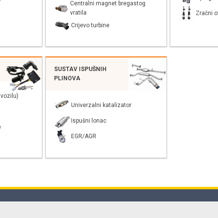
Centralni magnet bregastog
vratila
Zračni o
Crijevo turbine
SUSTAV ISPUŠNIH
PLINOVA
vozilu)
Univerzalni katalizator
Ispušni lonac
e
EGR/AGR