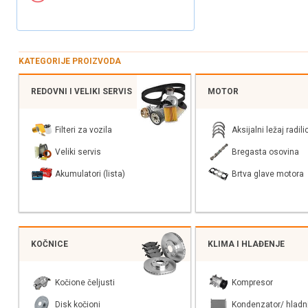
KATEGORIJE PROIZVODA
REDOVNI I VELIKI SERVIS
MOTOR
Filteri za vozila
Aksijalni ležaj radili
Veliki servis
Bregasta osovina
Akumulatori (lista)
Brtva glave motora
KOČNICE
KLIMA I HLAĐENJE
Kočione čeljusti
Kompresor
Disk kočioni
Kondenzator/ hladn