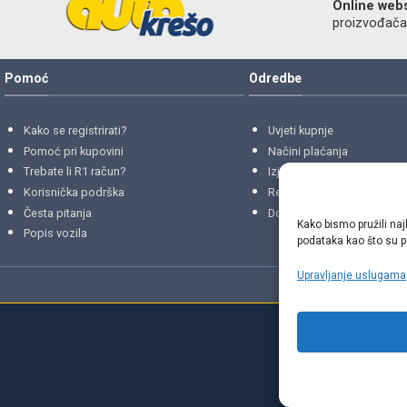
Online web
proizvođača r
Pomoć
Odredbe
Kako se registrirati?
Uvjeti kupnje
Pomoć pri kupovini
Načini plaćanja
Trebate li R1 račun?
Izjava o privatnosti
Korisnička podrška
Reklamacije
i
povrati
Česta pitanja
Dostava i isporuke
Kako bismo pružili naj
Popis vozila
podataka kao što su po
Upravljanje uslugama