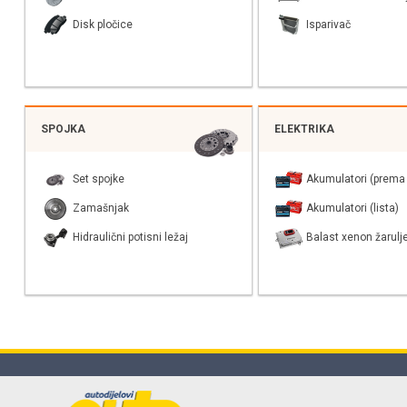
Disk pločice
Isparivač
SPOJKA
ELEKTRIKA
Set spojke
Akumulatori (prema 
Zamašnjak
Akumulatori (lista)
Hidraulični potisni ležaj
Balast xenon žarulj