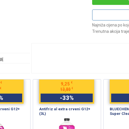
Najniža cijena po ko
Trenutna akcija traj
JE
€
€
9,25
€
€
13,80
%
-
33
%
 crveni G12+
Antifriz al extra crveni G12+
BLUECHEM 
(3L)
Super Cle