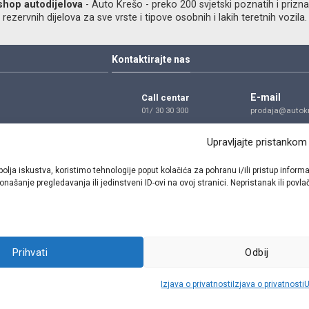
shop autodijelova
- Auto Krešo - preko 200 svjetski poznatih i prizna
ezervnih dijelova za sve vrste i tipove osobnih i lakih teretnih vozila.
Kontaktirajte nas
E-mail
Call centar
01/ 30 30 300
prodaja@autokr
Telefon
Adresa
Upravljajte pristankom
01/ 30 30 300
Dragutina Golik
Zagreb
bolja iskustva, koristimo tehnologije poput kolačića za pohranu i/ili pristup inf
našanje pregledavanja ili jedinstveni ID-ovi na ovoj stranici. Nepristanak ili pov
Pratite nas
Prihvati
Odbij
Sva prava pridržana © 2021 W.A.O.
Izjava o privatnosti
Izjava o privatnosti
U