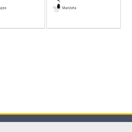
vjes
Manžeta