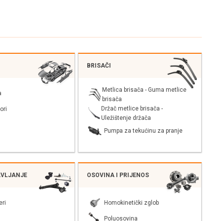
BRISAČI
Metlica brisača - Guma metlice
a
brisača
Držač metlice brisača -
ori
Uležištenje držača
Pumpa za tekućinu za pranje
AVLJANJE
OSOVINA I PRIJENOS
eri
Homokinetički zglob
Poluosovina