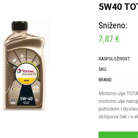
5W40 TOT
Sniženo:
7,87 €
RASPOLOŽIVOST:
SKU:
BRAND:
Motorno ulje TOT
motorno ulje nami
putničkim i dostav
sklopova čak i u e