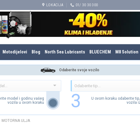
LOKACIJA
01/ 30 30 300
Motodijelovi
Blog
North Sea Lubricants
BLUECHEM
M8 Solution
Odaberite svoje vozilo
3
rite model i godinu vašeg
U ovom koraku odaberite tip
vozila u ovom koraku
vozila 
MOTORNA ULJA