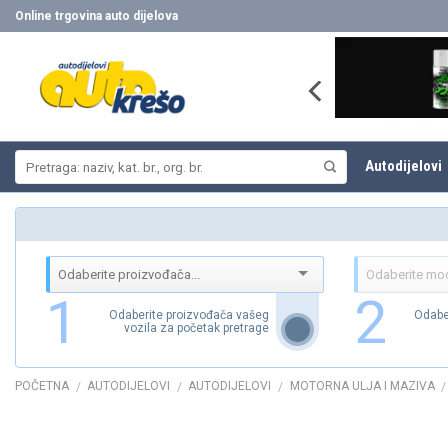
Skip
Online trgovina auto dijelova
to
content
Pretraži:
Autodijelovi
1
2
Odaberite proizvođača vašeg
Odabe
vozila za početak pretrage
POČETNA
AUTODIJELOVI
AUTODIJELOVI
MOTORNA ULJA I MAZIVA
/
/
/
/