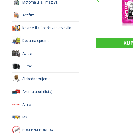
Motorna ulja i maziva
Antifriz
Kozmetika i održavanje vozila
Dodatna oprema
KUPI
KUP
Aditivi
Gume
Slobodno vrijeme
Akumulatori (lista)
Amio
M8
POSEBNA PONUDA