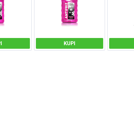
I
KUPI