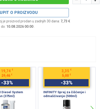
UPIT O PROIZVODU
joj je proizvod prodan u zadnjih 30 dana:
7,73 €
e do:
10.08.2026 00:00
.
€
€
19,74
3,35
€
€
29,46
5,00
-
33
%
-
33
%
Diesel System
INFINITY Sprej za čišćenje i
TRW
an (375ml)
odmašćivanje (500ml)
koč