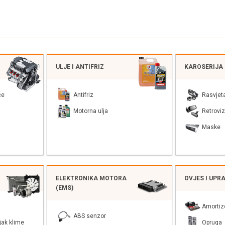
ULJE I ANTIFRIZ
KAROSERIJA
ce
Antifriz
Rasvjet
Motorna ulja
Retroviz
Maske
ELEKTRONIKA MOTORA
OVJES I UPR
(EMS)
Amortiz
ABS senzor
jak klime
Opruga