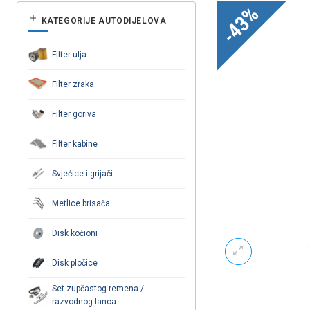
-43%
KATEGORIJE AUTODIJELOVA
Filter ulja
Filter zraka
Filter goriva
Filter kabine
Svjećice i grijači
Metlice brisača
Disk kočioni
Disk pločice
Set zupčastog remena /
razvodnog lanca