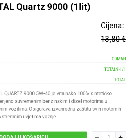
AL Quartz 9000 (1lit)
Cijena:
13,80 €
ODMAH
TOTAL9-1/1
TOTAL
AL QUARTZ 9000 5W-40 je vrhunsko 100% sintetičko
jenjeno suvremenim benzinskim i dizel motorima u
nim vozilima. Osigurava izvanrednu zaštitu svih motornih
kstremnim uvjetima vožnje.
Količina
-
+
DODAJ U KOŠARICU