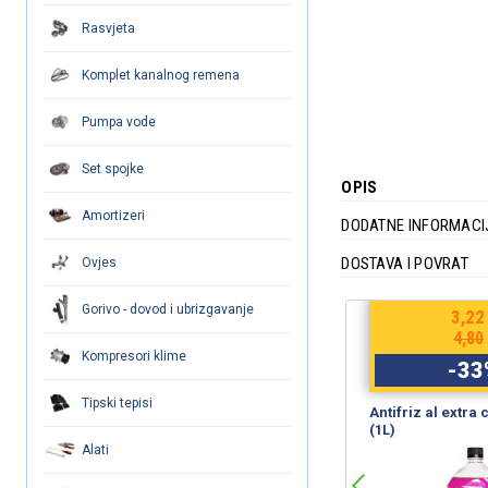
Rasvjeta
Komplet kanalnog remena
Pumpa vode
Set spojke
OPIS
Amortizeri
DODATNE INFORMACI
DOSTAVA I POVRAT
Ovjes
Gorivo - dovod i ubrizgavanje
€
8,04
3,22
€
12,00
4,80
Kompresori klime
-
33
%
-
33
Tipski tepisi
WD-40 (450ml) SmartStraw
Antifriz al extra
(1L)
Alati