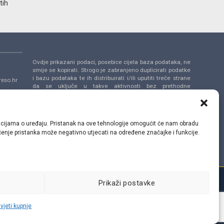
tih
Ovdje prikazani podaci, posebice cijela baza podataka, ne
smije se kopirati. Strogo je zabranjeno duplicirati podatke
i bazu podataka te ih distribuirati i/ili uputiti treće strane
eso.hr
da se uključe u takve aktivnosti bez prethodne
suglasnosti TecAlliance.
a 14,
ormacijama o uređaju. Pristanak na ove tehnologije omogućit će nam obradu
lačenje pristanka može negativno utjecati na određene značajke i funkcije.
Prikaži postavke
vjeti kupnje