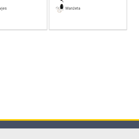
vjes
Manžeta