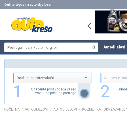
Skip
Online trgovina auto dijelova
to
content
Pretraži:
Autodijelovi
1
2
Odaberite proizvođača vašeg
Odabe
vozila za početak pretrage
POČETNA
AUTODIJELOVI
AUTODIJELOVI
KOZMETIKA I ODRŽAVANJE 
/
/
/