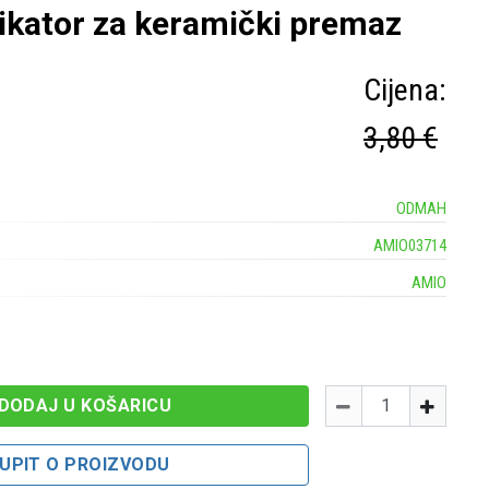
ikator za keramički premaz
Cijena:
3,80 €
ODMAH
AMIO03714
AMIO
Količina
-
+
DODAJ U KOŠARICU
UPIT O PROIZVODU