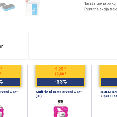
Najniža cijena po ko
Trenutna akcija traj
JE
€
€
9,25
€
€
13,80
%
-
33
%
 crveni G12+
Antifriz al extra crveni G12+
BLUECHEM 
(3L)
Super Cle