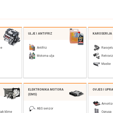
ULJE I ANTIFRIZ
KAROSERIJA
ce
Antifriz
Rasvjet
Motorna ulja
Retroviz
Maske
ELEKTRONIKA MOTORA
OVJES I UPR
(EMS)
Amortiz
ABS senzor
jak klime
Opruga