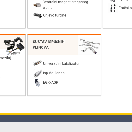
Centralni magnet bregastog
vratila
Zračni o
Crijevo turbine
SUSTAV ISPUŠNIH
PLINOVA
vozilu)
Univerzalni katalizator
Ispušni lonac
e
EGR/AGR