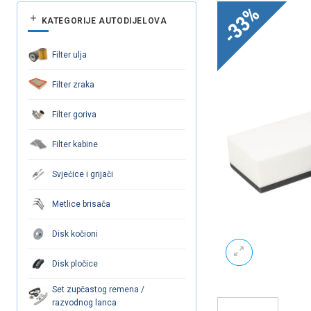
-33%
KATEGORIJE AUTODIJELOVA
Filter ulja
Filter zraka
Filter goriva
Filter kabine
Svjećice i grijači
Metlice brisača
Disk kočioni
Disk pločice
Set zupčastog remena /
razvodnog lanca