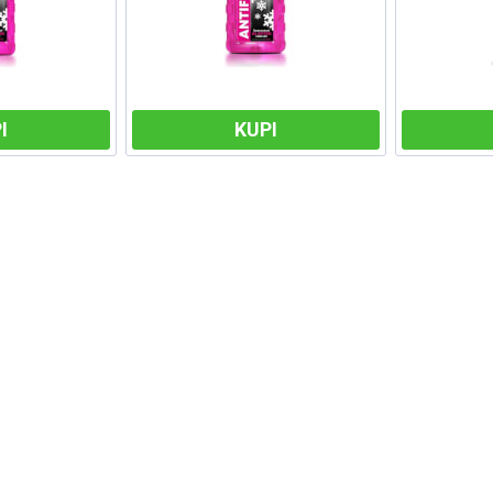
I
KUPI