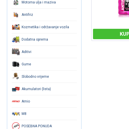
Motorna ulja i maziva
Antifriz
Kozmetika i održavanje vozila
KUPI
KUP
Dodatna oprema
Aditivi
Gume
Slobodno vrijeme
Akumulatori (lista)
Amio
M8
POSEBNA PONUDA