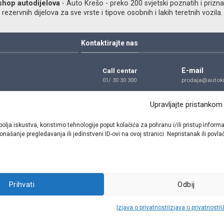
shop autodijelova
- Auto Krešo - preko 200 svjetski poznatih i prizna
ezervnih dijelova za sve vrste i tipove osobnih i lakih teretnih vozila.
Kontaktirajte nas
E-mail
Call centar
01/ 30 30 300
prodaja@autokr
Telefon
Adresa
Upravljajte pristankom
01/ 30 30 300
Dragutina Golik
Zagreb
bolja iskustva, koristimo tehnologije poput kolačića za pohranu i/ili pristup inf
našanje pregledavanja ili jedinstveni ID-ovi na ovoj stranici. Nepristanak ili pov
Pratite nas
Prihvati
Odbij
Sva prava pridržana © 2021 W.A.O.
Izjava o privatnosti
Izjava o privatnosti
U