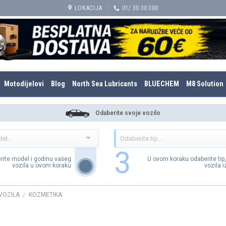
LOKACIJA
01/ 30 30 300
Motodijelovi
Blog
North Sea Lubricants
BLUECHEM
M8 Solution
Odaberite svoje vozilo
3
rite model i godinu vašeg
U ovom koraku odaberite tip
vozila u ovom koraku
vozila 
VOZILA
KOZMETIKA
/