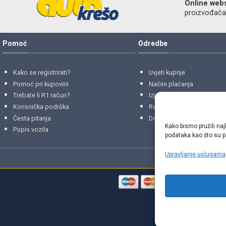
Online web
proizvođača r
Pomoć
Odredbe
Kako se registrirati?
Uvjeti kupnje
Pomoć pri kupovini
Načini plaćanja
Trebate li R1 račun?
Izjava o privatnosti
Korisnička podrška
Reklamacije
i
povrati
Česta pitanja
Dostava i isporuke
Kako bismo pružili naj
Popis vozila
podataka kao što su po
Upravljanje uslugama