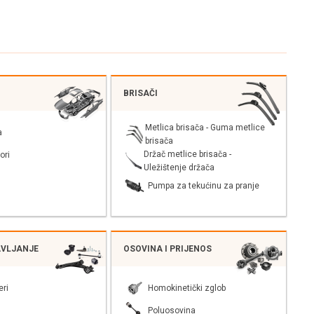
BRISAČI
Metlica brisača - Guma metlice
a
brisača
Držač metlice brisača -
ori
Uležištenje držača
Pumpa za tekućinu za pranje
AVLJANJE
OSOVINA I PRIJENOS
eri
Homokinetički zglob
Poluosovina