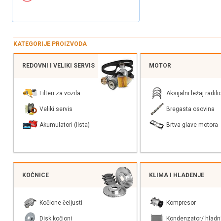
KATEGORIJE PROIZVODA
REDOVNI I VELIKI SERVIS
MOTOR
Filteri za vozila
Aksijalni ležaj radili
Veliki servis
Bregasta osovina
Akumulatori (lista)
Brtva glave motora
KOČNICE
KLIMA I HLAĐENJE
Kočione čeljusti
Kompresor
Disk kočioni
Kondenzator/ hladn