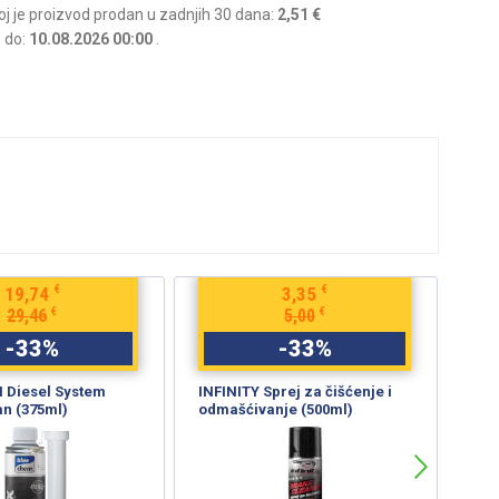
joj je proizvod prodan u zadnjih 30 dana:
2,51 €
e do:
10.08.2026 00:00
.
€
€
19,74
3,35
€
€
29,46
5,00
-
33
%
-
33
%
Diesel System
INFINITY Sprej za čišćenje i
TRW
an (375ml)
odmašćivanje (500ml)
koč