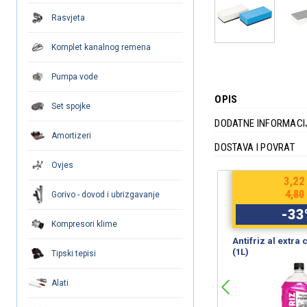
Rasvjeta
Komplet kanalnog remena
Pumpa vode
OPIS
Set spojke
DODATNE INFORMACI
Amortizeri
DOSTAVA I POVRAT
Ovjes
€
8,04
3,22
€
12,00
4,80
Gorivo - dovod i ubrizgavanje
-
33
%
-
33
Kompresori klime
WD-40 (450ml) SmartStraw
Antifriz al extra
(1L)
Tipski tepisi
Alati