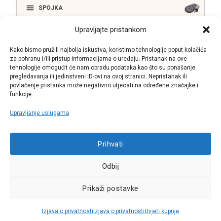
SPOJKA
Upravljajte pristankom
ELEKTRIKA
Kako bismo pružili najbolja iskustva, koristimo tehnologije poput kolačića
za pohranu i/ili pristup informacijama o uređaju. Pristanak na ove
tehnologije omogućit će nam obradu podataka kao što su ponašanje
pregledavanja ili jedinstveni ID-ovi na ovoj stranici. Nepristanak ili
SUSTAV ISPUŠNIH PLINOVA
povlačenje pristanka može negativno utjecati na određene značajke i
funkcije.
Upravljanje uslugama
Call centar
Prihvati
+38513030300
Odbij
Pratite nas
Prikaži postavke
Sva prava pridržana © 2021 W.A.O.
Izjava o privatnosti
Izjava o privatnosti
Uvjeti kupnje