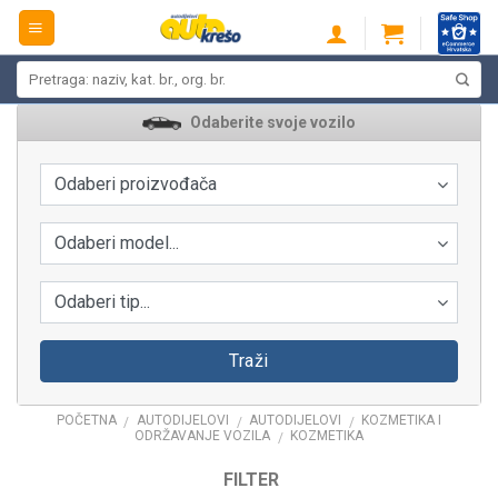
Skip
to
content
Pretraži:
Odaberite svoje vozilo
Odaberi proizvođača
Odaberi model...
Odaberi tip...
Traži
POČETNA
AUTODIJELOVI
AUTODIJELOVI
KOZMETIKA I
/
/
/
ODRŽAVANJE VOZILA
KOZMETIKA
/
FILTER