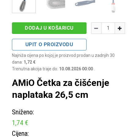
Količina
-
+
DODAJ U KOŠARICU
UPIT O PROIZVODU
Najniža cijena po kojoj je proizvod prodan u zadnjih 30
dana:
1,72 €
Trenutna akcija traje do:
10.08.2026 00:00
.
AMiO Četka za čišćenje
naplataka 26,5 cm
Sniženo:
1,74 €
Cijena: