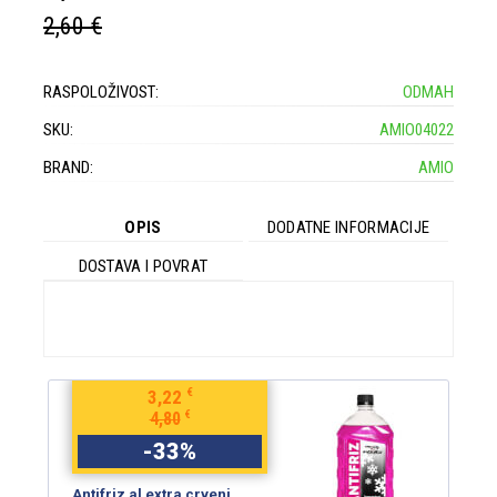
2,60 €
RASPOLOŽIVOST:
ODMAH
SKU:
AMIO04022
BRAND:
AMIO
OPIS
DODATNE INFORMACIJE
DOSTAVA I POVRAT
€
3,22
€
4,80
-
33
%
Antifriz al extra crveni
An