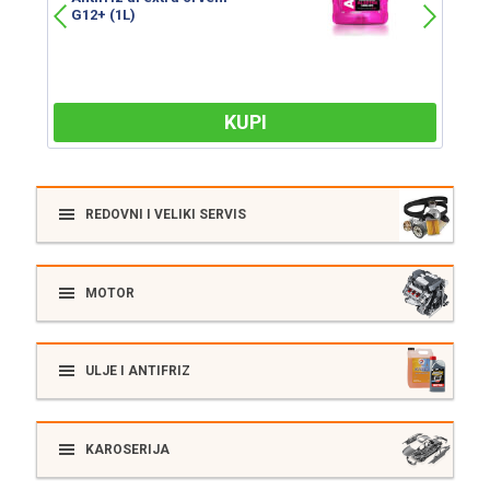
G12+ (1L)
G
KUPI
REDOVNI I VELIKI SERVIS
MOTOR
ULJE I ANTIFRIZ
KAROSERIJA