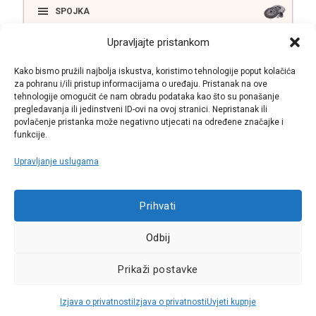
SPOJKA
Upravljajte pristankom
ELEKTRIKA
Kako bismo pružili najbolja iskustva, koristimo tehnologije poput kolačića
za pohranu i/ili pristup informacijama o uređaju. Pristanak na ove
tehnologije omogućit će nam obradu podataka kao što su ponašanje
pregledavanja ili jedinstveni ID-ovi na ovoj stranici. Nepristanak ili
SUSTAV ISPUŠNIH PLINOVA
povlačenje pristanka može negativno utjecati na određene značajke i
funkcije.
Upravljanje uslugama
Call centar
Prihvati
+38513030300
Odbij
Pratite nas
Prikaži postavke
Sva prava pridržana © 2021 W.A.O.
Izjava o privatnosti
Izjava o privatnosti
Uvjeti kupnje