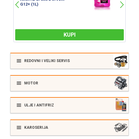
G12+ (1L)
G
KUPI
REDOVNI I VELIKI SERVIS
MOTOR
ULJE I ANTIFRIZ
KAROSERIJA