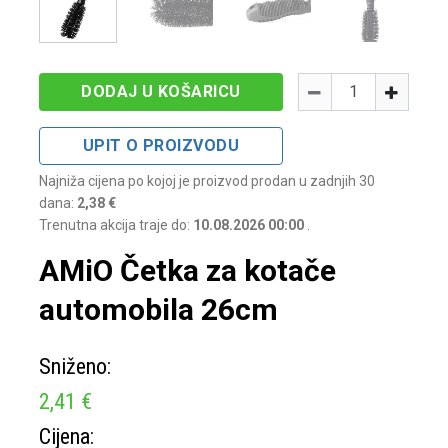
Količina
-
+
DODAJ U KOŠARICU
UPIT O PROIZVODU
Najniža cijena po kojoj je proizvod prodan u zadnjih 30
dana:
2,38 €
Trenutna akcija traje do:
10.08.2026 00:00
.
AMiO Četka za kotače
automobila 26cm
Sniženo:
2,41 €
Cijena: