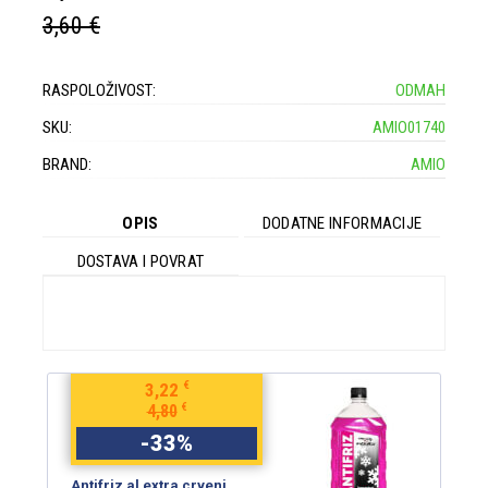
3,60 €
RASPOLOŽIVOST:
ODMAH
SKU:
AMIO01740
BRAND:
AMIO
OPIS
DODATNE INFORMACIJE
DOSTAVA I POVRAT
€
3,22
€
4,80
-
33
%
Antifriz al extra crveni
An