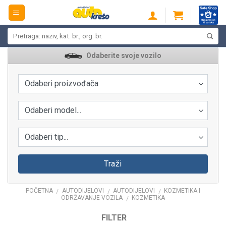
Skip
to
content
Pretraži:
Odaberite svoje vozilo
Odaberi proizvođača
Odaberi model...
Odaberi tip...
Traži
POČETNA
AUTODIJELOVI
AUTODIJELOVI
KOZMETIKA I
/
/
/
ODRŽAVANJE VOZILA
KOZMETIKA
/
FILTER