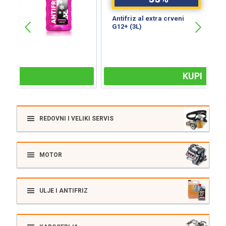
Antifriz al extra crveni
B
G12+ (3L)
S
KUPI
REDOVNI I VELIKI SERVIS
MOTOR
ULJE I ANTIFRIZ