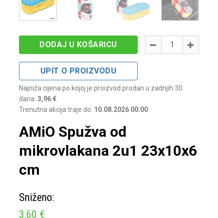
Količina
-
+
DODAJ U KOŠARICU
UPIT O PROIZVODU
Najniža cijena po kojoj je proizvod prodan u zadnjih 30
dana:
3,96 €
Trenutna akcija traje do:
10.08.2026 00:00
.
AMiO Spužva od
mikrovlakana 2u1 23x10x6
cm
Sniženo:
3,60 €