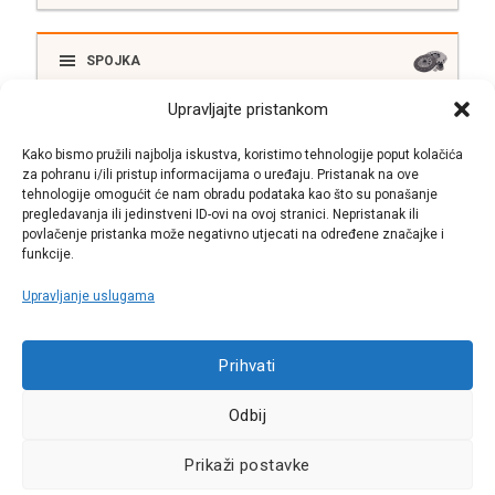
SPOJKA
Upravljajte pristankom
ELEKTRIKA
Kako bismo pružili najbolja iskustva, koristimo tehnologije poput kolačića
za pohranu i/ili pristup informacijama o uređaju. Pristanak na ove
tehnologije omogućit će nam obradu podataka kao što su ponašanje
pregledavanja ili jedinstveni ID-ovi na ovoj stranici. Nepristanak ili
SUSTAV ISPUŠNIH PLINOVA
povlačenje pristanka može negativno utjecati na određene značajke i
funkcije.
Upravljanje uslugama
Call centar
Prihvati
+38513030300
Odbij
Pratite nas
Prikaži postavke
Sva prava pridržana © 2021 W.A.O.