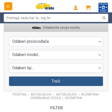
Skip
to
content
Pretraži:
Odaberite svoje vozilo
Odaberi proizvođača
Odaberi model...
Odaberi tip...
Traži
POČETNA
AUTODIJELOVI
AUTODIJELOVI
KOZMETIKA I
/
/
/
ODRŽAVANJE VOZILA
KOZMETIKA
/
FILTER