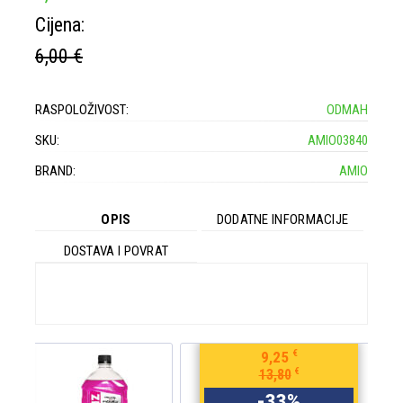
Cijena:
6,00 €
RASPOLOŽIVOST:
ODMAH
SKU:
AMIO03840
BRAND:
AMIO
OPIS
DODATNE INFORMACIJE
DOSTAVA I POVRAT
€
9,25
€
13,80
-
33
%