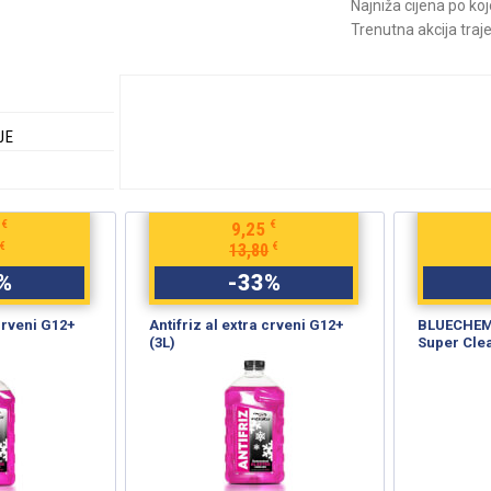
Najniža cijena po ko
Trenutna akcija traj
JE
€
€
9,25
€
€
13,80
%
-
33
%
 crveni G12+
Antifriz al extra crveni G12+
BLUECHEM 
(3L)
Super Cle