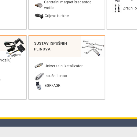
Centralni magnet bregastog
vratila
Zračni o
Crijevo turbine
SUSTAV ISPUŠNIH
PLINOVA
vozilu)
Univerzalni katalizator
Ispušni lonac
e
EGR/AGR