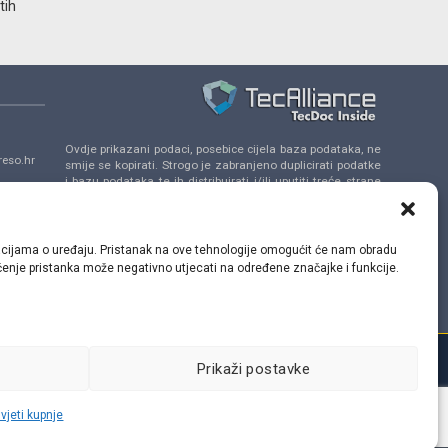
tih
Ovdje prikazani podaci, posebice cijela baza podataka, ne
eso.hr
smije se kopirati. Strogo je zabranjeno duplicirati podatke
i bazu podataka te ih distribuirati i/ili uputiti treće strane
da se uključe u takve aktivnosti bez prethodne
a 14,
suglasnosti TecAlliance.
ormacijama o uređaju. Pristanak na ove tehnologije omogućit će nam obradu
lačenje pristanka može negativno utjecati na određene značajke i funkcije.
Prikaži postavke
vjeti kupnje