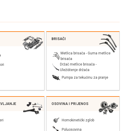
BRISAČI
Metlica brisača - Guma metlice
a
brisača
Držač metlice brisača -
ori
Uležištenje držača
Pumpa za tekućinu za pranje
AVLJANJE
OSOVINA I PRIJENOS
eri
Homokinetički zglob
Poluosovina