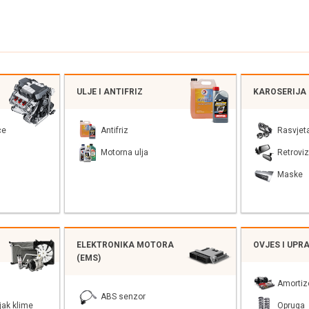
ULJE I ANTIFRIZ
KAROSERIJA
ce
Antifriz
Rasvjet
Motorna ulja
Retroviz
Maske
ELEKTRONIKA MOTORA
OVJES I UPR
(EMS)
Amortiz
ABS senzor
jak klime
Opruga