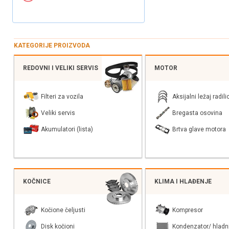
KATEGORIJE PROIZVODA
REDOVNI I VELIKI SERVIS
MOTOR
Filteri za vozila
Aksijalni ležaj radili
Veliki servis
Bregasta osovina
Akumulatori (lista)
Brtva glave motora
KOČNICE
KLIMA I HLAĐENJE
Kočione čeljusti
Kompresor
Disk kočioni
Kondenzator/ hladn