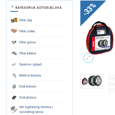
-33%
KATEGORIJE AUTODIJELOVA
Filter ulja
Filter zraka
Filter goriva
Filter kabine
Svjećice i grijači
Metlice brisača
Disk kočioni
Disk pločice
Set zupčastog remena /
razvodnog lanca