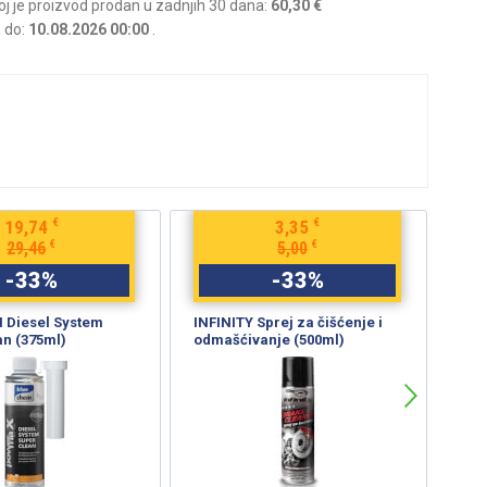
joj je proizvod prodan u zadnjih 30 dana:
60,30 €
e do:
10.08.2026 00:00
.
€
€
19,74
3,35
€
€
29,46
5,00
-
33
%
-
33
%
Diesel System
INFINITY Sprej za čišćenje i
TRW
an (375ml)
odmašćivanje (500ml)
koč