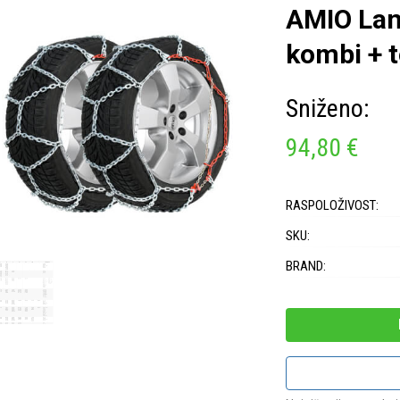
AMIO Lanc
kombi + 
Sniženo:
94,80 €
RASPOLOŽIVOST:
SKU:
BRAND: