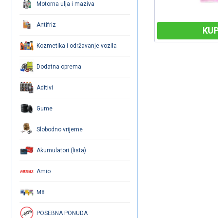
Motorna ulja i maziva
Antifriz
KUPI
KUP
Kozmetika i održavanje vozila
Dodatna oprema
Aditivi
Gume
Slobodno vrijeme
Akumulatori (lista)
Amio
M8
POSEBNA PONUDA