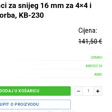
i za snijeg 16 mm za 4×4 i
torba, KB-230
Cijena:
141,50 €
ODMAH
AMIO02120
AMIO
Količina
-
+
DODAJ U KOŠARICU
UPIT O PROIZVODU