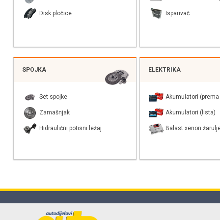
Disk pločice
Isparivač
SPOJKA
ELEKTRIKA
Set spojke
Akumulatori (prema 
Zamašnjak
Akumulatori (lista)
Hidraulični potisni ležaj
Balast xenon žarulj