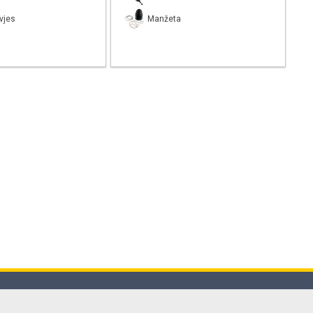
vjes
Manžeta