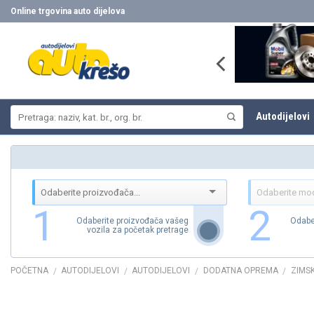
Skip
Online trgovina auto dijelova
to
content
Pretraži:
Autodijelovi
1
2
Odaberite proizvođača vašeg
Odabe
vozila za početak pretrage
POČETNA
AUTODIJELOVI
AUTODIJELOVI
DODATNA OPREMA
ZIMS
/
/
/
/