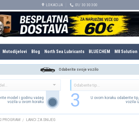
LOKACIJA
01/ 30 30 300
Motodijelovi
Blog
North Sea Lubricants
BLUECHEM
M8 Solution
Odaberite svoje vozilo
3
rite model i godinu vašeg
U ovom koraku odaberite tip
vozila u ovom koraku
vozila 
KI PROGRAM
LANCI ZA SNIJEG
/