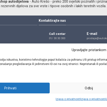
shop autodijelova
- Auto Krešo - preko 200 svjetski poznatih i prizna
ezervnih dijelova za sve vrste i tipove osobnih i lakih teretnih vozila.
Kontaktirajte nas
E-mail
Call centar
01/ 30 30 300
prodaja@autokr
Telefon
Adresa
Upravljajte pristankom
01/ 30 30 300
Dragutina Golik
Zagreb
bolja iskustva, koristimo tehnologije poput kolačića za pohranu i/ili pristup inf
našanje pregledavanja ili jedinstveni ID-ovi na ovoj stranici. Nepristanak ili pov
Pratite nas
Prihvati
Odbij
Sva prava pridržana © 2021 W.A.O.
Izjava o privatnosti
Izjava o privatnosti
U