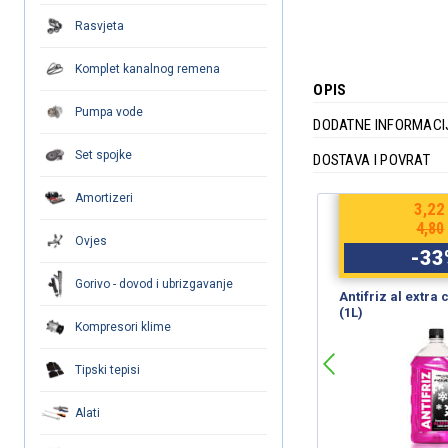
Rasvjeta
Komplet kanalnog remena
OPIS
Pumpa vode
DODATNE INFORMACI
Set spojke
DOSTAVA I POVRAT
Amortizeri
€
8,04
3,22
€
12,00
4,80
Ovjes
-
33
%
-
33
Gorivo - dovod i ubrizgavanje
WD-40 (450ml) SmartStraw
Antifriz al extra
(1L)
Kompresori klime
Tipski tepisi
Alati