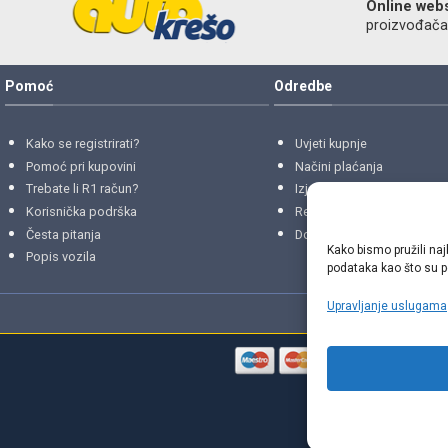
Online web
proizvođača r
Pomoć
Odredbe
Kako se registrirati?
Uvjeti kupnje
Pomoć pri kupovini
Načini plaćanja
Trebate li R1 račun?
Izjava o privatnosti
Korisnička podrška
Reklamacije
i
povrati
Česta pitanja
Dostava i isporuke
Kako bismo pružili naj
Popis vozila
podataka kao što su po
Upravljanje uslugama