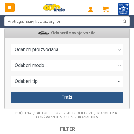
Skip
to
content
Pretraži:
Odaberite svoje vozilo
Odaberi proizvođača
Odaberi model...
Odaberi tip...
Traži
POČETNA
AUTODIJELOVI
AUTODIJELOVI
KOZMETIKA I
/
/
/
ODRŽAVANJE VOZILA
KOZMETIKA
/
FILTER