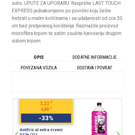
suho. UPUTE ZA UPORABU: Raspršite LAST TOUCH
EXPRESS jednakomjerno po površini koju želite
tretirati u malim količinama i sa udaljenosti od cca 20
cm bez pretjeranog korištenja. Razmažite proizvod
microfibra krpom te zatim osušite karoseriju drugom
suhom krpom.
OPIS
DODATNE INFORMACIJE
POVEZANA VOZILA
DOSTAVA I POVRAT
€
3,22
€
4,80
-
33
%
Antifriz al extra crveni
An
G12+ (1L)
G