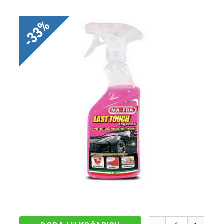
-33%
Količina