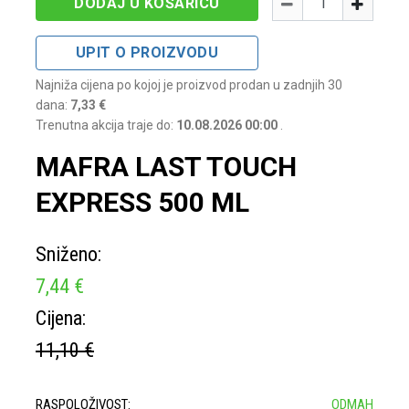
-
+
DODAJ U KOŠARICU
UPIT O PROIZVODU
Najniža cijena po kojoj je proizvod prodan u zadnjih 30
dana:
7,33 €
Trenutna akcija traje do:
10.08.2026 00:00
.
MAFRA LAST TOUCH
EXPRESS 500 ML
Sniženo:
7,44 €
Cijena:
11,10 €
RASPOLOŽIVOST:
ODMAH