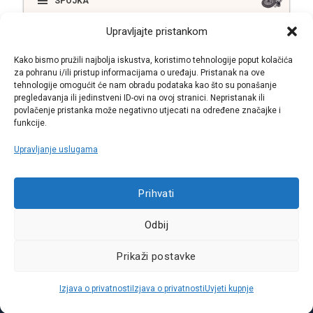
SPOJKA
Upravljajte pristankom
ELEKTRIKA
Kako bismo pružili najbolja iskustva, koristimo tehnologije poput kolačića
za pohranu i/ili pristup informacijama o uređaju. Pristanak na ove
tehnologije omogućit će nam obradu podataka kao što su ponašanje
pregledavanja ili jedinstveni ID-ovi na ovoj stranici. Nepristanak ili
SUSTAV ISPUŠNIH PLINOVA
povlačenje pristanka može negativno utjecati na određene značajke i
funkcije.
Upravljanje uslugama
Call centar
Prihvati
+38513030300
Odbij
Pratite nas
Prikaži postavke
Sva prava pridržana © 2021 W.A.O.
Izjava o privatnosti
Izjava o privatnosti
Uvjeti kupnje