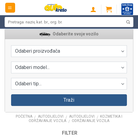
Skip
to
content
Pretraži:
Odaberite svoje vozilo
Odaberi proizvođača
Odaberi model...
Odaberi tip...
Traži
POČETNA
AUTODIJELOVI
AUTODIJELOVI
KOZMETIKA I
/
/
/
ODRŽAVANJE VOZILA
ODRŽAVANJE VOZILA
/
FILTER