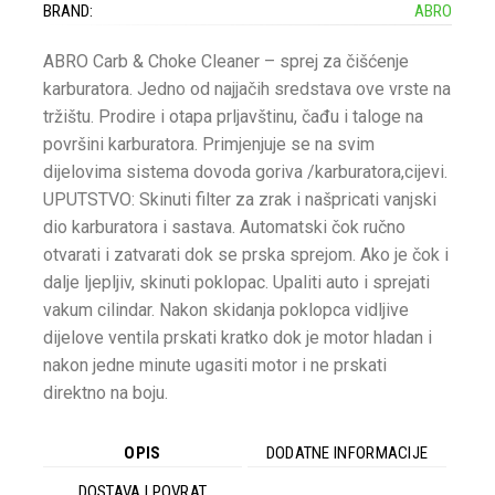
BRAND:
ABRO
ABRO Carb & Choke Cleaner – sprej za čišćenje
karburatora. Jedno od najjačih sredstava ove vrste na
tržištu. Prodire i otapa prljavštinu, čađu i taloge na
površini karburatora. Primjenjuje se na svim
dijelovima sistema dovoda goriva /karburatora,cijevi.
UPUTSTVO: Skinuti filter za zrak i našpricati vanjski
dio karburatora i sastava. Automatski čok ručno
otvarati i zatvarati dok se prska sprejom. Ako je čok i
dalje ljepljiv, skinuti poklopac. Upaliti auto i sprejati
vakum cilindar. Nakon skidanja poklopca vidljive
dijelove ventila prskati kratko dok je motor hladan i
nakon jedne minute ugasiti motor i ne prskati
direktno na boju.
OPIS
DODATNE INFORMACIJE
DOSTAVA I POVRAT