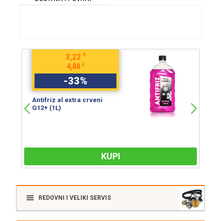
€
3,22
€
4,80
-
33
%
Antifriz al extra crveni
An
G12+ (1L)
G
KUPI
REDOVNI I VELIKI SERVIS