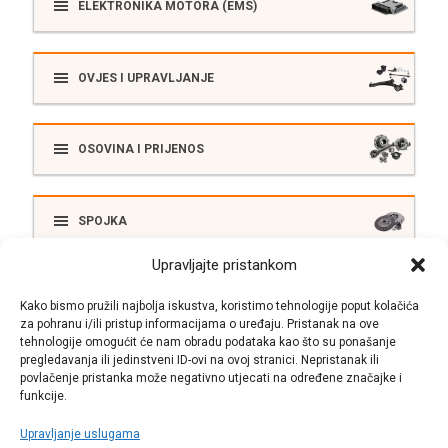
ELEKTRONIKA MOTORA (EMS)
OVJES I UPRAVLJANJE
OSOVINA I PRIJENOS
SPOJKA
Upravljajte pristankom
ELEKTRIKA
Kako bismo pružili najbolja iskustva, koristimo tehnologije poput kolačića
za pohranu i/ili pristup informacijama o uređaju. Pristanak na ove
tehnologije omogućit će nam obradu podataka kao što su ponašanje
pregledavanja ili jedinstveni ID-ovi na ovoj stranici. Nepristanak ili
SUSTAV ISPUŠNIH PLINOVA
povlačenje pristanka može negativno utjecati na određene značajke i
funkcije.
Upravljanje uslugama