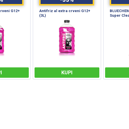
čišćenje
WD-40 (200ml)
WD-40 (40
I
KUPI