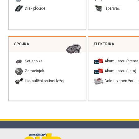
Disk pločice
Isparivač
SPOJKA
ELEKTRIKA
Set spojke
Akumulatori (prema 
Zamašnjak
Akumulatori (lista)
Hidraulični potisni ležaj
Balast xenon žarulj