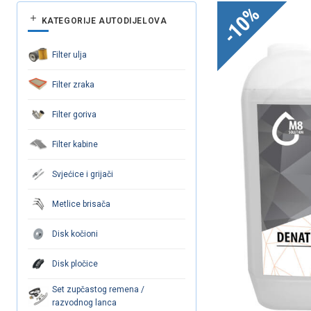
-10%
KATEGORIJE AUTODIJELOVA
Filter ulja
Filter zraka
Filter goriva
Filter kabine
Svjećice i grijači
Metlice brisača
Disk kočioni
Disk pločice
Set zupčastog remena /
razvodnog lanca