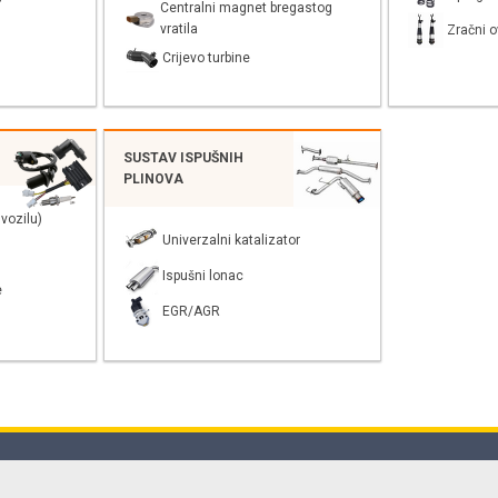
Centralni magnet bregastog
vratila
Zračni o
Crijevo turbine
SUSTAV ISPUŠNIH
PLINOVA
vozilu)
Univerzalni katalizator
Ispušni lonac
e
EGR/AGR