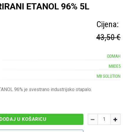
IRANI ETANOL 96% 5L
Cijena:
43,50 €
ODMAH
M8DE5
M8 SOLUTION
NOL 96% je svestrano industrijsko otapalo.
Količina
-
+
DODAJ U KOŠARICU