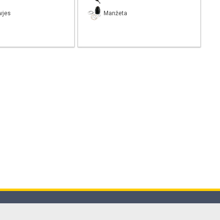
vjes
Manžeta