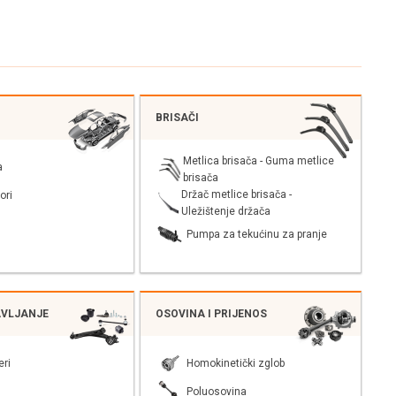
BRISAČI
Metlica brisača - Guma metlice
a
brisača
Držač metlice brisača -
ori
Uležištenje držača
Pumpa za tekućinu za pranje
AVLJANJE
OSOVINA I PRIJENOS
eri
Homokinetički zglob
Poluosovina