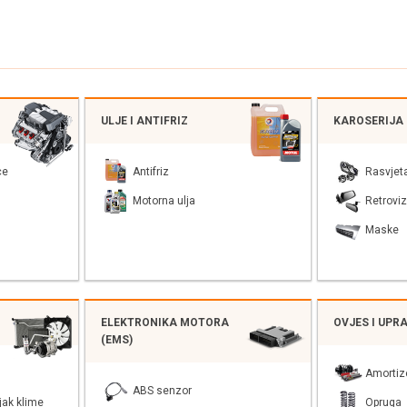
ULJE I ANTIFRIZ
KAROSERIJA
ce
Antifriz
Rasvjet
Motorna ulja
Retroviz
Maske
ELEKTRONIKA MOTORA
OVJES I UPR
(EMS)
Amortiz
ABS senzor
jak klime
Opruga