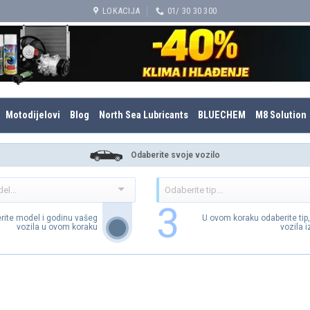
LOKACIJA
01/ 30 30 300
Motodijelovi
Blog
North Sea Lubricants
BLUECHEM
M8 Solution
Odaberite svoje vozilo
3
rite model i godinu vašeg
U ovom koraku odaberite tip
vozila u ovom koraku
vozila 