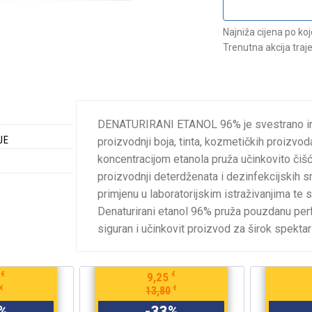
Najniža cijena po ko
Trenutna akcija traj
DENATURIRANI ETANOL 96% je svestrano ind
JE
proizvodnji boja, tinta, kozmetičkih proizv
koncentracijom etanola pruža učinkovito čišć
proizvodnji deterdženata i
dezinfekcijskih s
primjenu u laboratorijskim istraživanjima te se
Denaturirani etanol 96% pruža pouzdanu perf
siguran i učinkovit proizvod za širok spektar 
€
€
4,35
€
€
6,50
%
-
33
%