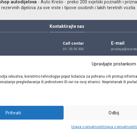
shop autodijelova
- Auto Krešo - preko 200 svjetski poznatih i prizna
ezervnih dijelova za sve vrste i tipove osobnih i lakih teretnih vozila.
Kontaktirajte nas
E-mail
Call centar
01/ 30 30 300
prodaja@autokr
Telefon
Adresa
Upravljajte pristankom
01/ 30 30 300
Dragutina Golik
Zagreb
bolja iskustva, koristimo tehnologije poput kolačića za pohranu i/ili pristup inf
našanje pregledavanja ili jedinstveni ID-ovi na ovoj stranici. Nepristanak ili pov
Pratite nas
Prihvati
Odbij
Sva prava pridržana © 2021 W.A.O.
Izjava o privatnosti
Izjava o privatnosti
U