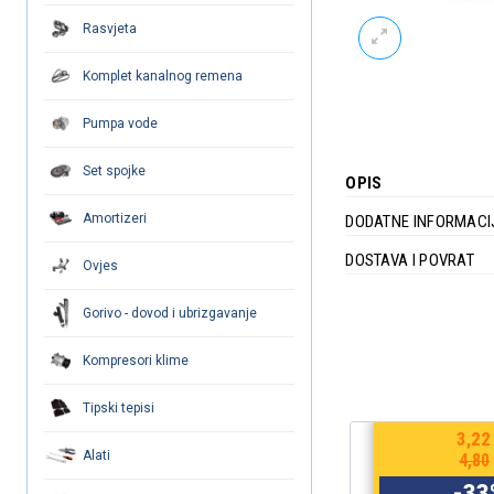
Rasvjeta
Komplet kanalnog remena
Pumpa vode
Set spojke
OPIS
Amortizeri
DODATNE INFORMACI
DOSTAVA I POVRAT
Ovjes
Gorivo - dovod i ubrizgavanje
Kompresori klime
Tipski tepisi
€
3,35
4,96
Alati
€
5,00
7,40
-
33
%
-
33