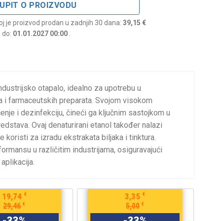
UPIT O PROIZVODU
joj je proizvod prodan u zadnjih 30 dana:
39,15 €
e do:
01.01.2027 00:00
.
ustrijsko otapalo,
idealno za upotrebu u
oda i farmaceutskih preparata. Svojom visokom
enje i dezinfekciju, čineći ga ključnim sastojkom u
redstava. Ovaj denaturirani etanol također nalazi
 koristi za izradu ekstrakata biljaka i tinktura.
ormansu u različitim industrijama, osiguravajući
aplikacija.
€
€
6,70
8,04
€
€
10,00
12,00
-
33
%
-
33
%