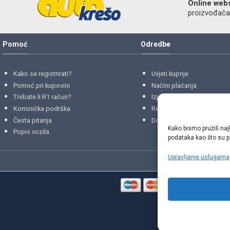
Online web
proizvođača r
Pomoć
Odredbe
Kako se registrirati?
Uvjeti kupnje
Pomoć pri kupovini
Načini plaćanja
Trebate li R1 račun?
Izjava o privatnosti
Korisnička podrška
Reklamacije
i
povrati
Česta pitanja
Dostava i isporuke
Kako bismo pružili naj
Popis vozila
podataka kao što su po
Upravljanje uslugama