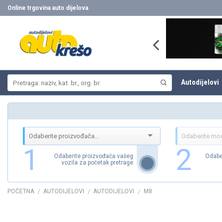
Skip
Online trgovina auto dijelova
to
content
Pretraži:
Autodijelovi
1
2
Odaberite proizvođača vašeg
Odabe
vozila za početak pretrage
POČETNA
AUTODIJELOVI
AUTODIJELOVI
M8
/
/
/