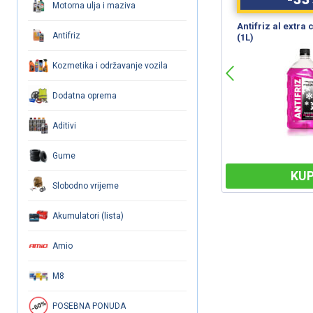
Motorna ulja i maziva
em
INFINITY Sprej za čišćenje i
TRW Sredstvo za 
Antifriz
odmašćivanje (500ml)
kočnica/spojki
Kozmetika i održavanje vozila
Dodatna oprema
Aditivi
Gume
KUPI
KUP
Slobodno vrijeme
Akumulatori (lista)
Amio
M8
POSEBNA PONUDA