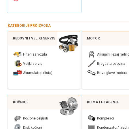
KATEGORIJE PROIZVODA
REDOVNI I VELIKI SERVIS
MOTOR
Filteri za vozila
Aksijalni ležaj radili
Veliki servis
Bregasta osovina
Akumulatori (lista)
Brtva glave motora
KOČNICE
KLIMA I HLAĐENJE
Kočione čeljusti
Kompresor
Disk kočioni
Kondenzator/ hladn