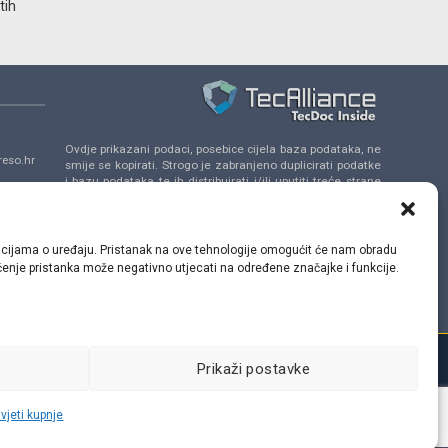
tih
Ovdje prikazani podaci, posebice cijela baza podataka, ne
eso.hr
smije se kopirati. Strogo je zabranjeno duplicirati podatke
i bazu podataka te ih distribuirati i/ili uputiti treće strane
da se uključe u takve aktivnosti bez prethodne
a 14,
suglasnosti TecAlliance.
ormacijama o uređaju. Pristanak na ove tehnologije omogućit će nam obradu
lačenje pristanka može negativno utjecati na određene značajke i funkcije.
Prikaži postavke
vjeti kupnje