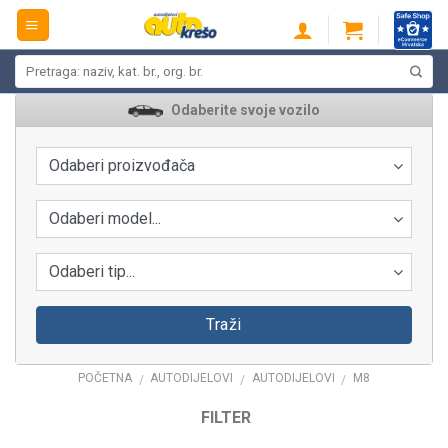
Skip
to
content
Pretraži:
Odaberite svoje vozilo
Odaberi proizvođača
Odaberi model...
Odaberi tip...
Traži
POČETNA
AUTODIJELOVI
AUTODIJELOVI
M8
/
/
/
FILTER