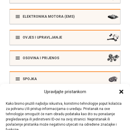
ELEKTRONIKA MOTORA (EMS)
OVJES I UPRAVLJANJE
OSOVINA I PRIJENOS
SPOJKA
Upravljajte pristankom
ELEKTRIKA
Kako bismo pružili najbolja iskustva, koristimo tehnologije poput kolačića
za pohranu i/ili pristup informacijama o uređaju. Pristanak na ove
tehnologije omogućit će nam obradu podataka kao što su ponašanje
pregledavanja ili jedinstveni ID-ovi na ovoj stranici. Nepristanak ili
SUSTAV ISPUŠNIH PLINOVA
povlačenje pristanka može negativno utjecati na određene značajke i
funkcije.