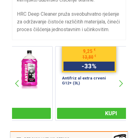
HRC Deep Cleaner pruža sveobuhvatno rješenje
za održavanje čistoće različitih mat
erijala, čineći
proces čišćenja jednostavnim i učinkovitim.
€
9,25
€
13,80
-
33
%
Antifriz al extra crveni
B
G12+ (3L)
S
KUPI