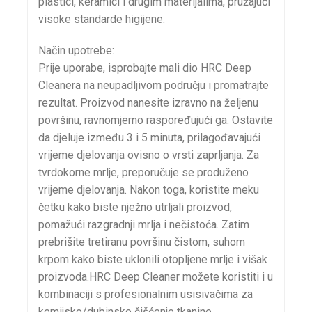
plastici, keramici i drugim materijalima, pružajući
visoke standarde higijene.
Način upotrebe:
Prije uporabe, isprobajte mali dio HRC Deep
Cleanera na neupadljivom području i promatrajte
rezultat. Proizvod nanesite izravno na željenu
površinu, ravnomjerno raspoređujući ga. Ostavite
da djeluje između 3 i 5 minuta, prilagođavajući
vrijeme djelovanja ovisno o vrsti zaprljanja. Za
tvrdokorne mrlje, preporučuje se produženo
vrijeme djelovanja. Nakon toga, koristite meku
četku kako biste nježno utrljali proizvod,
pomažući razgradnji mrlja i nečistoća. Zatim
prebrišite tretiranu površinu čistom, suhom
krpom kako biste uklonili otopljene mrlje i višak
proizvoda.HRC Deep Cleaner možete koristiti i u
kombinaciji s profesionalnim usisivačima za
kemijsko/dubinsko čišćenje tkanine.