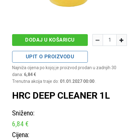
Količina
-
+
DODAJ U KOŠARICU
UPIT O PROIZVODU
Najniža cijena po kojoj je proizvod prodan u zadnjih 30
dana:
6,84 €
Trenutna akcija traje do:
01.01.2027 00:00
.
HRC DEEP CLEANER 1L
Sniženo:
6,84 €
Cijena: