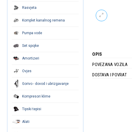
Rasvjeta
Komplet kanalnog remena
Pumpa vode
Set spojke
OPIS
Amortizeri
POVEZANA VOZILA
Ovjes
DOSTAVA I POVRAT
Gorivo - dovod i ubrizgavanje
Kompresori klime
Tipski tepisi
Alati