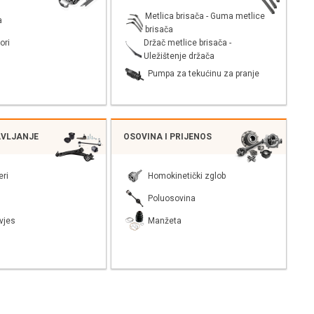
Metlica brisača - Guma metlice
a
brisača
Držač metlice brisača -
ori
Uležištenje držača
Pumpa za tekućinu za pranje
AVLJANJE
OSOVINA I PRIJENOS
eri
Homokinetički zglob
Poluosovina
vjes
Manžeta