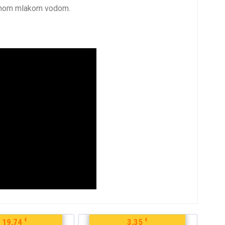
ičnom mlakom vodom.
€
€
19,74
3,35