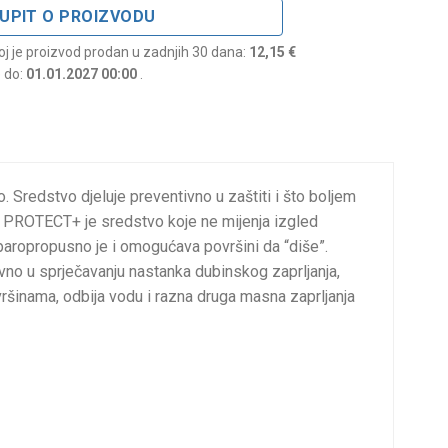
UPIT O PROIZVODU
joj je proizvod prodan u zadnjih 30 dana:
12,15 €
e do:
01.01.2027 00:00
.
. Sredstvo djeluje preventivno u zaštiti i što boljem
 PROTECT+ je sredstvo koje ne mijenja izgled
i, paropropusno je i omogućava površini da “diše”.
 u sprječavanju nastanka dubinskog zaprljanja,
vršinama, odbija vodu i razna druga masna zaprljanja