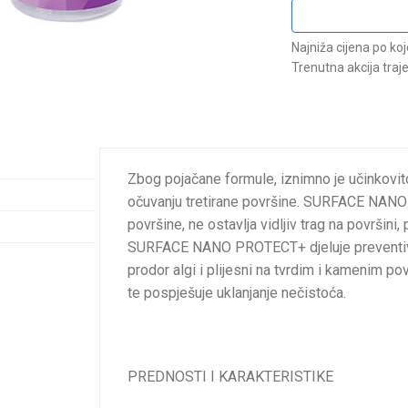
Najniža cijena po ko
Trenutna akcija traj
Zbog pojačane formule, iznimno je učinkovito
očuvanju tretirane površine. SURFACE NANO
površine, ne ostavlja vidljiv trag na površin
SURFACE NANO PROTECT+ djeluje preventivno
prodor algi i plijesni na tvrdim i kamenim po
te pospješuje uklanjanje nečistoća.
PREDNOSTI I KARAKTERISTIKE