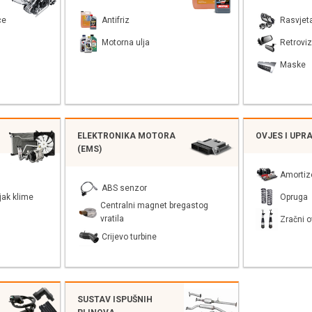
ce
Antifriz
Rasvjet
Motorna ulja
Retroviz
Maske
ELEKTRONIKA MOTORA
OVJES I UPR
(EMS)
Amortiz
ABS senzor
jak klime
Opruga
Centralni magnet bregastog
vratila
Zračni o
Crijevo turbine
SUSTAV ISPUŠNIH