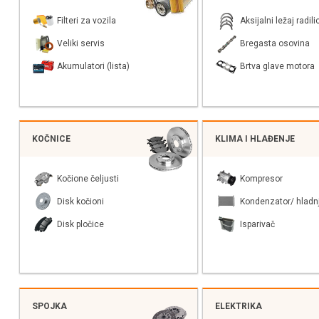
Filteri za vozila
Aksijalni ležaj radili
Veliki servis
Bregasta osovina
Akumulatori (lista)
Brtva glave motora
KOČNICE
KLIMA I HLAĐENJE
Kočione čeljusti
Kompresor
Disk kočioni
Kondenzator/ hladn
Disk pločice
Isparivač
SPOJKA
ELEKTRIKA