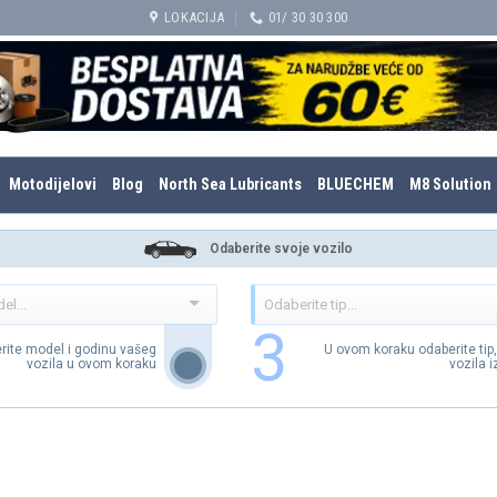
LOKACIJA
01/ 30 30 300
Motodijelovi
Blog
North Sea Lubricants
BLUECHEM
M8 Solution
Odaberite svoje vozilo
3
rite model i godinu vašeg
U ovom koraku odaberite tip
vozila u ovom koraku
vozila 