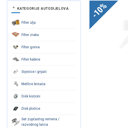
-10%
KATEGORIJE AUTODIJELOVA
Filter ulja
Filter zraka
Filter goriva
Filter kabine
Svjećice i grijači
Metlice brisača
Disk kočioni
Disk pločice
Set zupčastog remena /
razvodnog lanca