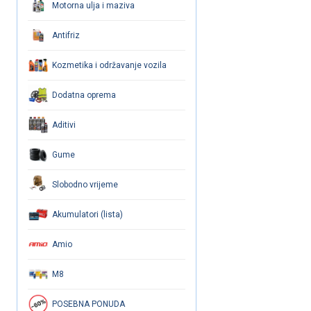
Motorna ulja i maziva
Antifriz
Kozmetika i održavanje vozila
Dodatna oprema
Aditivi
Gume
Slobodno vrijeme
Akumulatori (lista)
Amio
M8
POSEBNA PONUDA