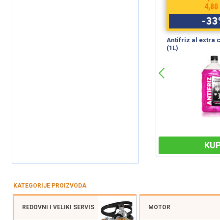
€
12,00
4,80
-
33
%
-
33
WD-40 (450ml) SmartStraw
Antifriz al extra
(1L)
KUPI
KUP
KATEGORIJE PROIZVODA
REDOVNI I VELIKI SERVIS
MOTOR