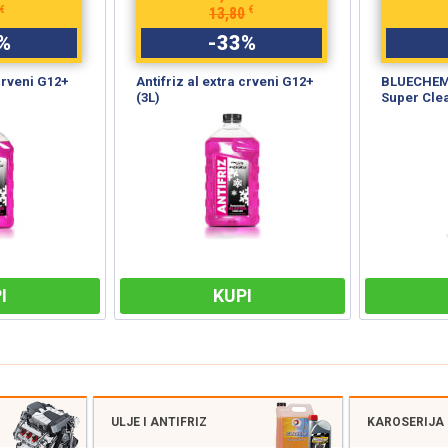
€
€
13,80
%
-
33
%
 crveni G12+
Antifriz al extra crveni G12+
BLUECHEM 
(3L)
Super Cle
I
KUPI
ULJE I ANTIFRIZ
KAROSERIJA