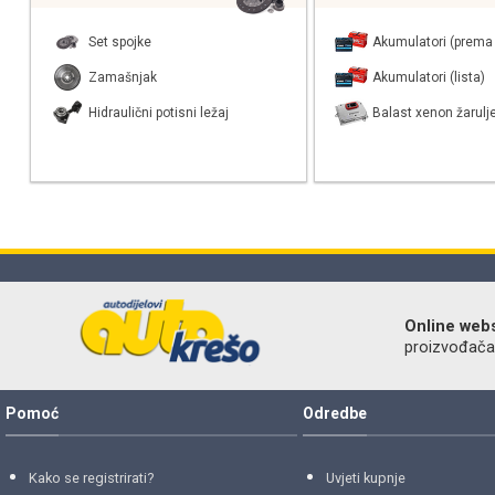
Set spojke
Akumulatori (prema 
Zamašnjak
Akumulatori (lista)
Hidraulični potisni ležaj
Balast xenon žarulj
Online web
proizvođača r
Pomoć
Odredbe
Kako se registrirati?
Uvjeti kupnje