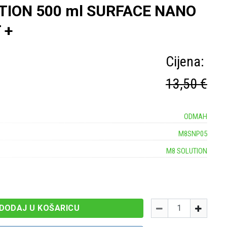
TION 500 ml SURFACE NANO
 +
Cijena:
13,50 €
ODMAH
M8SNP05
M8 SOLUTION
Količina
-
+
DODAJ U KOŠARICU