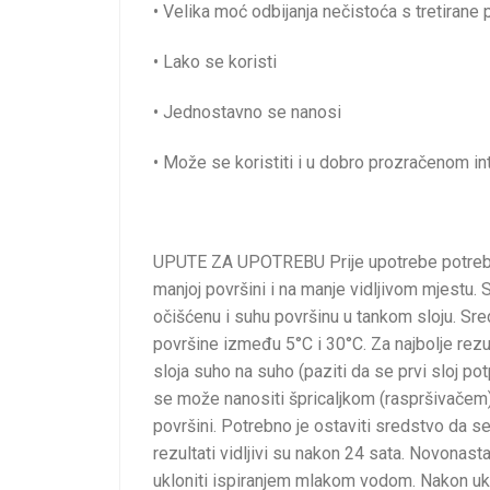
• Velika moć odbijanja nečistoća s tretirane 
• Lako se koristi
• Jednostavno se nanosi
• Može se koristiti i u dobro prozračenom int
UPUTE ZA UPOTREBU Prije upotrebe potrebno 
manjoj površini i na manje vidljivom mjestu. 
očišćenu i suhu površinu u tankom sloju. Sre
površine između 5°C i 30°C. Za najbolje re
sloja suho na suho (paziti da se prvi sloj po
se može nanositi špricaljkom (raspršivačem), 
površini. Potrebno je ostaviti sredstvo da se 
rezultati vidljivi su nakon 24 sata. Novonastal
ukloniti ispiranjem mlakom vodom. Nakon ukl