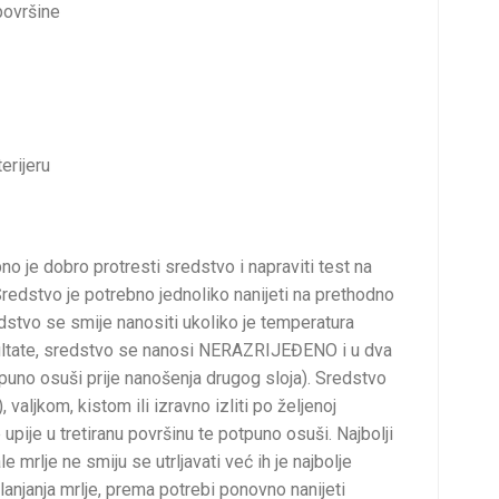
površine
erijeru
je dobro protresti sredstvo i napraviti test na
Sredstvo je potrebno jednoliko nanijeti na prethodno
dstvo se smije nanositi ukoliko je temperatura
zultate, sredstvo se nanosi NERAZRIJEĐENO i u dva
tpuno osuši prije nanošenja drugog sloja). Sredstvo
valjkom, kistom ili izravno izliti po željenoj
upije u tretiranu površinu te potpuno osuši. Najbolji
e mrlje ne smiju se utrljavati već ih je najbolje
anjanja mrlje, prema potrebi ponovno nanijeti