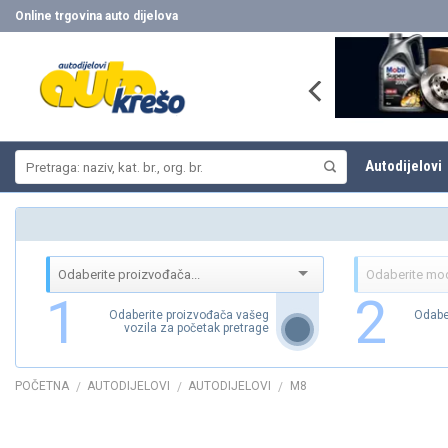
Skip
Online trgovina auto dijelova
to
content
Pretraži:
Autodijelovi
1
2
Odaberite proizvođača vašeg
Odabe
vozila za početak pretrage
POČETNA
AUTODIJELOVI
AUTODIJELOVI
M8
/
/
/