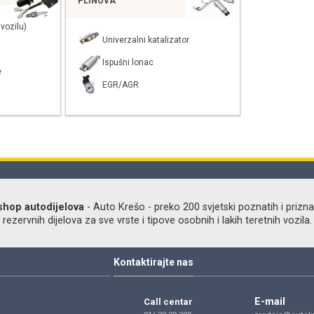
PLINOVA
vozilu)
Univerzalni katalizator
Ispušni lonac
e
EGR/AGR
shop autodijelova
- Auto Krešo - preko 200 svjetski poznatih i prizna
ezervnih dijelova za sve vrste i tipove osobnih i lakih teretnih vozila.
Kontaktirajte nas
E-mail
Call centar