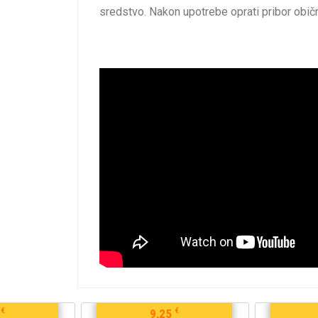
sredstvo. Nakon upotrebe oprati pribor ob
€
€
9,25