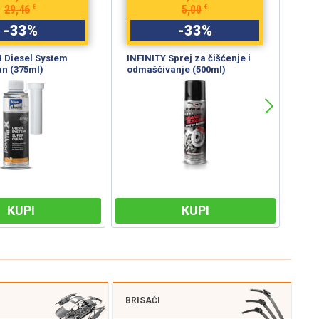
€
€
29,46
5,00
-
33
%
-
33
%
Diesel System
INFINITY Sprej za čišćenje i
TRW
an (375ml)
odmašćivanje (500ml)
koč
KUPI
KUPI
BRISAČI